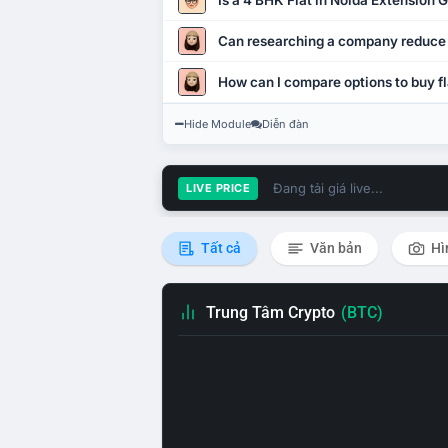
Is a 4 BHK Flat in Noida Extension
Can researching a company reduce
How can I compare options to buy fl
Hide Module
Diễn đàn
Đang tải giá live...
LIVE PRICE
Tất cả
Văn bản
Hì
Trung Tâm Crypto
(BTC)