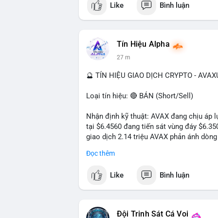
Like
Bình luận
Tín Hiệu Alpha
27 m
🔮 TÍN HIỆU GIAO DỊCH CRYPTO - AVA
Loại tín hiệu: 🔴 BÁN (Short/Sell)
Nhận định kỹ thuật: AVAX đang chịu áp lự
tại $6.4560 đang tiến sát vùng đáy $6.3
giao dịch 2.14 triệu AVAX phản ánh dòng 
trong ngày khá rộng (5.6%), tạo điều kiệ
Đọc thêm
Khuyến nghị giao dịch cụ thể:
Like
Bình luận
- Vùng Entry: $6.4500 - $6.4800
- Mục tiêu chốt lời (Take Profit - TP): TP
- Cắt lỗ (Stop Loss - SL): $6.5800
Đội Trinh Sát Cá Voi