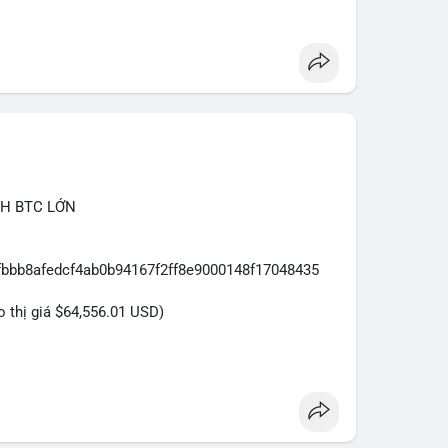
CH BTC LỚN
7fbbb8afedcf4ab0b94167f2ff8e9000148f17048435
eo thị giá $64,556.01 USD)
ựa trên giao dịch này:
ệu USD được di chuyển trong một giao dịch duy nhất
cá nhân sở hữu lượng tài sản lớn. Động thái này có
ại danh mục đầu tư, hoặc chuẩn bị thanh khoản