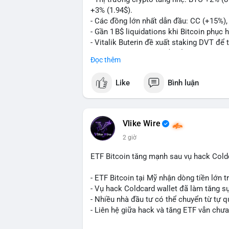
+3% (1.94$).
#11dot3377btc
#730kusd
#chuyenvilanh
- Các đồng lớn nhất dẫn đầu: CC (+15%)
- Gần 1 B$ liquidations khi Bitcoin phục 
- Vitalik Buterin đề xuất staking DVT đ
- BitGo công bố IPO 18$/cổ phiếu, định gi
Đọc thêm
- Thượng viện Mỹ tiến hành dự thảo Clar
- Newrez xem xét Bitcoin và Ethereum tr
Like
Bình luận
dụng giá trị giảm để bù đắp biến động.
- Cơ quan quản lý Hồng Kông bắt đầu cấ
ngặt.
- Tòa án Nga công nhận crypto là tài sản p
Vlike Wire
dân sự.
2 giờ
- Trump hy vọng ký luật cơ cấu thị trườn
- Saga’s EVM blockchain ngừng hoạt độn
ETF Bitcoin tăng mạnh sau vụ hack Coldc
Ethereum.
- Steak ’n Shake triển khai chương trình
- ETF Bitcoin tại Mỹ nhận dòng tiền lớn 
lương bằng BTC.
- Vụ hack Coldcard wallet đã làm tăng s
- Nhiều nhà đầu tư có thể chuyển từ tự q
#binancesquare
#cryptonews
#btc
#eth
- Liên hệ giữa hack và tăng ETF vẫn chưa
$btc $eth $sol $xrp $cc $sky $sand $skr