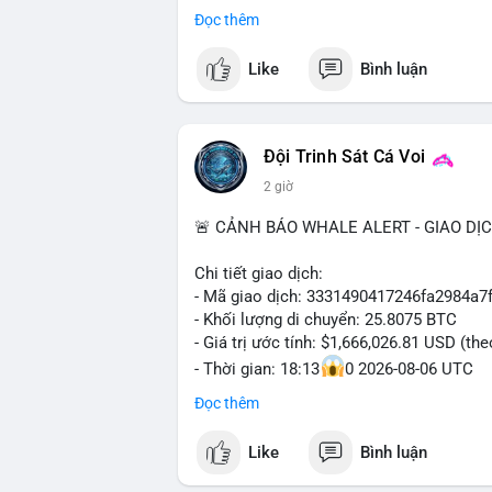
#binancesquare
#cryptonews
#btc
#etf
Đọc thêm
#vlikevn
#titanbot
$btc
Like
Bình luận
📰 Nguồn: Decrypt
#vlikevn
#titanbot
📰 Nguồn: Cointelegraph
Đội Trinh Sát Cá Voi
2 giờ
🚨 CẢNH BÁO WHALE ALERT - GIAO DỊ
Chi tiết giao dịch:
- Mã giao dịch: 3331490417246fa2984a
- Khối lượng di chuyển: 25.8075 BTC
- Giá trị ước tính: $1,666,026.81 USD (th
- Thời gian: 18:13
0 2026-08-06 UTC
Đọc thêm
Nhận định phân tích hành vi của Cá voi d
Khối lượng 25.8 BTC trị giá hơn 1.66 tri
Like
Bình luận
cho thấy dấu hiệu của một tổ chức hoặc 
thể là bước khởi đầu cho việc phân bổ l