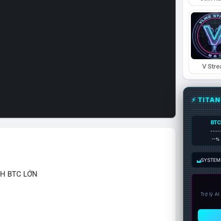
V Str
⚡ TITA
BTC
----
--%
SYSTEM:
CH BTC LỚN
Trợ lý A