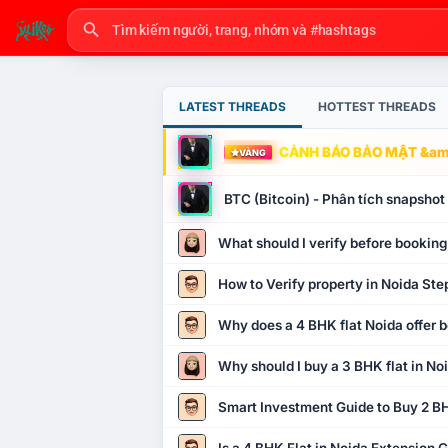
LATEST THREADS
HOTTEST THREADS
CẢNH BÁO BẢO MẬT &amp
VÀNG
BTC (Bitcoin) - Phân tích snapsho
What should I verify before booking
How to Verify property in Noida Ste
Why does a 4 BHK flat Noida offer b
Why should I buy a 3 BHK flat in No
Smart Investment Guide to Buy 2 BH