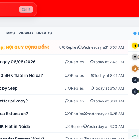
Ctrl K
MOST VIEWED THREADS
1
; NỘI QUY CỘNG ĐỒNG VLIKE.VN: HỆ THỐNG GIÁM SÁT TỰ ĐỘNG V
0
Replies
Wednesday a31 6:07 AM
2
t ngày 06/08/2026
0
Replies
Today at 2:43 PM
3
 3 BHK flats in Noida?
0
Replies
Today at 8:01 AM
4
p by Step
0
Replies
Today at 6:57 AM
5
etter privacy?
0
Replies
Today at 6:30 AM
ida Extension?
0
Replies
Yesterday at 6:25 AM
K Flat in Noida
0
Replies
Yesterday at 6:20 AM
T