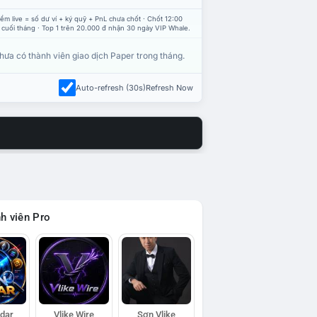
ểm live = số dư ví + ký quỹ + PnL chưa chốt · Chốt 12:00
 cuối tháng · Top 1 trên 20.000 đ nhận 30 ngày VIP Whale.
hưa có thành viên giao dịch Paper trong tháng.
Auto-refresh (30s)
Refresh Now
h viên Pro
adar
Vlike Wire
Sơn Vlike