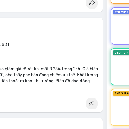
ETH VIP #
XUSDT
USDT VIP
c giảm giá rõ rệt khi mất 3.23% trong 24h. Giá hiện
500, cho thấy phe bán đang chiếm ưu thế. Khối lượng
tiền thoát ra khỏi thị trường. Biên độ dao động
n cho các lệnh short ngắn hạn.
BNB VIP 
1: $6.3500, TP2: $6.2800