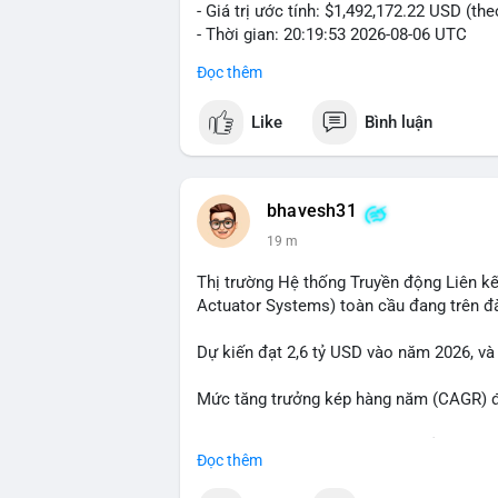
- Giá trị ước tính: $1,492,172.22 USD (th
- Thời gian: 20:19:53 2026-08-06 UTC
Đọc thêm
Nhận định phân tích hành vi của Cá voi 
đương gần 1.5 triệu USD được di chuyển 
Like
Bình luận
tiền đáng chú ý nhưng chưa đến mức gây 
đang tái phân bổ tài sản giữa các ví nó
hiện lệnh mua/bán lớn. Với tỷ giá hiện tạ
áp lực bán ngắn hạn có thể xuất hiện, tạ
bhavesh31
19 m
Lời khuyên ngắn gọn cho nhà đầu tư nhỏ l
địa chỉ ví nguồn trong 24 giờ tới. Nếu thấ
Thị trường Hệ thống Truyền động Liên kế
trọng đòn bẩy. Ngược lại, nếu BTC được ch
Actuator Systems) toàn cầu đang trên đ
tích cực.
Dự kiến đạt 2,6 tỷ USD vào năm 2026, và
#23dot14btc
#chuyenvilanh
#aplucban
#
Mức tăng trưởng kép hàng năm (CAGR) đạ
Đây là cơ hội lớn cho các nhà sản xuất v
Đọc thêm
#geo
#ai
#automotive
#marketgrowth
#