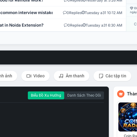
 Good for Remote Work?
0
Replies
Yesterday at 5:26 AM
Đi
 common interview mistakes?
0
Replies
Tuesday a31 10:12 AM
ngày
C
at in Noida Extension?
0
Replies
Tuesday a31 6:30 AM
nh ảnh
Video
Âm thanh
Các tập tin
Thàn
Biểu Đồ Xu Hướng
Danh Sách Theo Dõi
Coin R