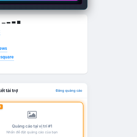
g ▁ ▂ ▃ ▄
t
news
esquare
ết tài trợ
Đăng quảng cáo
1
Quảng cáo tại vị trí #1
Nhấn để đặt quảng cáo của bạn