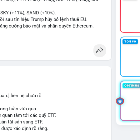
#btcchuaxacnhan
#mempoolflow
, SKY (+11%), SAND (+10%).
hồi sau tín hiệu Trump hủy bỏ lệnh thuế EU.
ể tăng cường bảo mật và phân quyền Ethereum.
á 2.1 B$.
ity Act, mặc dù chưa có sự đồng thuận hai đảng.
TON #9
ong việc xác định đủ điều kiện vay mua nhà, áp
p giấy phép stablecoin theo khung mới nghiêm
háp lý, thiết lập tiền lệ cho các vụ án hình sự và
g crypto sớm, dù vẫn còn rào cản pháp lý.
OPTIMUS 
g sau vụ hack 7 M$, tiền trộm được chuyển sang
ard, liên hệ chưa rõ
 thưởng Bitcoin cho nhân viên, cho phép nhận phần
trong tuần vừa qua.
ự quan tâm tới các quỹ ETF.
uản tài sản sang ETF.
#sol
#xrp
#cc
#sky
#sand
#skr
#dvt
 được xác định rõ ràng.
 $dvt