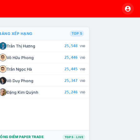
BẢNG XẾP HẠNG
TOP 5
Trần Thị Hương
25,548
VNĐ
À CHẾ TÀI XỬ LÝ VI PHẠM
Võ Hữu Phong
25,446
VNĐ
Trần Ngọc Hà
25,445
VNĐ
Võ Duy Phong
25,347
VNĐ
Đặng Kim Quỳnh
25,246
VNĐ
ỔNG ĐIỂM PAPER TRADE
TOP 5 · LIVE