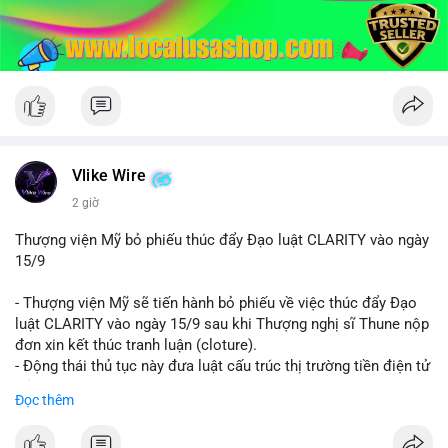
Vlike Wire
2 giờ
Thượng viện Mỹ bỏ phiếu thúc đẩy Đạo luật CLARITY vào ngày
15/9
- Thượng viện Mỹ sẽ tiến hành bỏ phiếu về việc thúc đẩy Đạo
luật CLARITY vào ngày 15/9 sau khi Thượng nghị sĩ Thune nộp
đơn xin kết thúc tranh luận (cloture).
- Động thái thủ tục này đưa luật cấu trúc thị trường tiền điện tử
trở lại đúng tiến độ khi các nhà lập pháp tiếp tục đàm phán về
Đọc thêm
các điều khoản liên quan đến đạo đức và stablecoin.
- Đây là bước tiến quan trọng trong việc thiết lập khung pháp lý