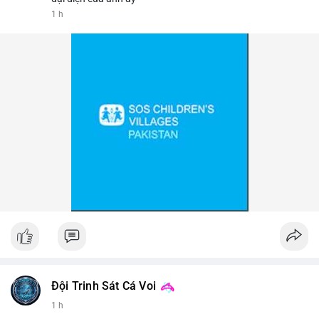
1 h
📰 Nguồn: Cointelegraph
Đội Trinh Sát Cá Voi
1 h