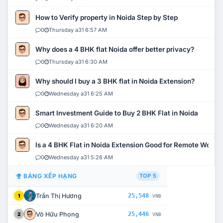
How to Verify property in Noida Step by Step
0
Thursday a31 6:57 AM
Why does a 4 BHK flat Noida offer better privacy?
0
Thursday a31 6:30 AM
Why should I buy a 3 BHK flat in Noida Extension?
0
Wednesday a31 6:25 AM
Smart Investment Guide to Buy 2 BHK Flat in Noida
0
Wednesday a31 6:20 AM
Is a 4 BHK Flat in Noida Extension Good for Remote Work?
0
Wednesday a31 5:26 AM
BẢNG XẾP HẠNG
TOP 5
Trần Thị Hương
25,548
1
VNĐ
Võ Hữu Phong
25,446
2
VNĐ