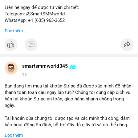
Liên hệ ngay để được tư vấn chi tiết:
Telegram: @SmartSMMworld
WhatsApp: +1 (605) 963-3652
Đọc thêm
Lưu ý: Việc mua bán tài khoản có thể vi phạm điều khoản dịch
vụ của Wise. Hãy cân nhắc kỹ trước khi quyết định.
#wise
#transferwise
#taikhoanxacminh
#dichvutaichinh
smartsmmworld345
1 h
Bạn đang tìm mua tài khoản Stripe đã được xác minh để nhận
thanh toán toàn cầu ngay lập tức? Chúng tôi cung cấp dịch vụ
bán tài khoản Stripe an toàn, giao hàng nhanh chóng trong
ngày.
Tài khoản của chúng tôi được tạo và xác minh thủ công, đảm
bảo hoạt động ổn định, hỗ trợ đầy đủ giấy tờ và có thể dùng
ngay cho doanh nghiệp của bạn.
Đọc thêm