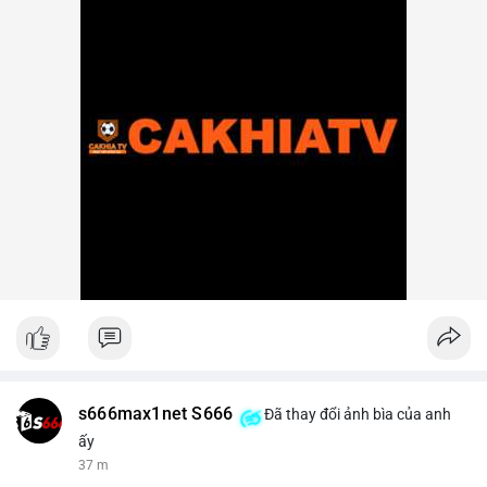
s666max1net S666
Đã thay đổi ảnh bìa của anh
ấy
37 m