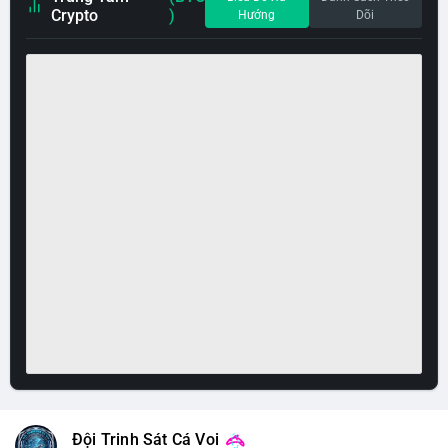
Crypto
)
Hướng
Dõi
Đội Trinh Sát Cá Voi