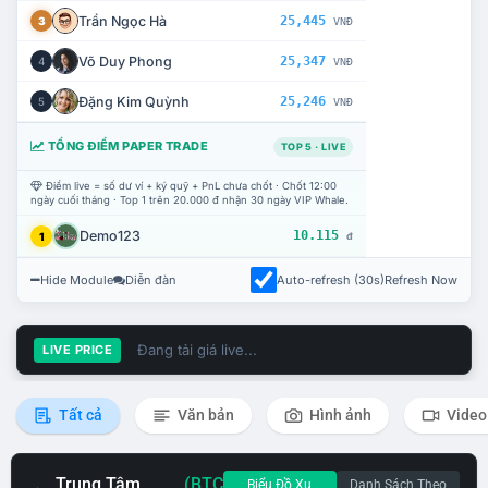
Trần Ngọc Hà
25,445
3
VNĐ
Võ Duy Phong
25,347
4
VNĐ
Đặng Kim Quỳnh
25,246
5
VNĐ
TỔNG ĐIỂM PAPER TRADE
TOP 5 · LIVE
Điểm live = số dư ví + ký quỹ + PnL chưa chốt · Chốt 12:00
ngày cuối tháng · Top 1 trên 20.000 đ nhận 30 ngày VIP Whale.
Demo123
10.115
1
đ
Hide Module
Diễn đàn
Auto-refresh (30s)
Refresh Now
Đang tải giá live...
LIVE PRICE
Tất cả
Văn bản
Hình ảnh
Video
Trung Tâm
(BTC
Biểu Đồ Xu
Danh Sách Theo