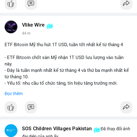
Vlike Wire
44 m
ETF Bitcoin Mỹ thu hút 1T USD, tuần tốt nhất kể từ tháng 4
- ETF Bitcoin chốt sàn Mỹ nhận 1T USD lưu lượng vào tuần
này.
- Đây là tuần mạnh nhất kể từ tháng 4 và thứ ba mạnh nhất kể
từ tháng 10.
- Yếu tố: nhu cầu tổ chức tăng, tín hiệu tăng trưởng mới.
- Tác động: giá BTC có thể tăng, thị trường ETF tiếp tục hấp
Đọc thêm
dẫn.
#binancesquare
#cryptonews
#btc
$btc
SOS Children Villages Pakistan
Đã thay đổi ảnh
#vlikevn
#titanbot
đại diện của anh ấy