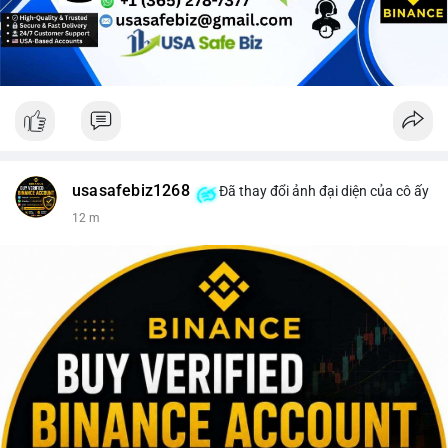
Lời khuyên cho nhà đầu tư nhỏ lẻ: Theo dõi sát điểm đến của
dòng tiền này trong 24-48 giờ tới. Nếu BTC được nạp lên sàn
giao dịch, hãy thận trọng với khả năng điều chỉnh giá và cân
nhắc chốt lời một phần. Ngược lại, nếu dòng tiền chuyển vào ví
lạnh, đây là cơ hội để xem xét gia tăng vị thế trong dài hạn.
#152dot5btc
#giaodichlon
#aplucban
#vilanh
#btcmempool
usasafebiz1268
Đã thay đổi ảnh đại diện của cô ấy
12 m