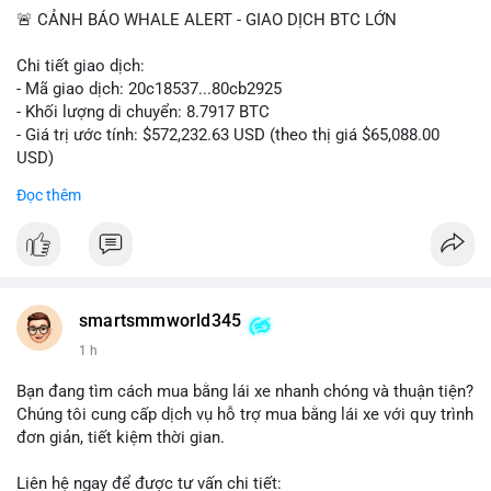
🚨 CẢNH BÁO WHALE ALERT - GIAO DỊCH BTC LỚN
Chi tiết giao dịch:
- Mã giao dịch: 20c18537...80cb2925
- Khối lượng di chuyển: 8.7917 BTC
- Giá trị ước tính: $572,232.63 USD (theo thị giá $65,088.00
USD)
- Thời gian: 16:19:57 2026-08-08 UTC
Đọc thêm
Nhận định phân tích hành vi của Cá voi dựa trên giao dịch này:
Khối lượng 8.79 BTC tương đương hơn nửa triệu USD được di
chuyển trong một giao dịch đơn lẻ cho thấy chủ thể có quy mô
tài chính lớn. Hành vi này có thể phản ánh một cá voi đang tái
cơ cấu danh mục: chuyển tài sản từ ví nóng sang ví lạnh nhằm
smartsmmworld345
tích trữ dài hạn, hoặc chuẩn bị thanh khoản để thực hiện lệnh
1 h
bán trên sàn. Nếu dòng tiền này đổ vào sàn giao dịch, áp lực
bán ngắn hạn có thể xuất hiện, gây biến động giá. Ngược lại,
Bạn đang tìm cách mua bằng lái xe nhanh chóng và thuận tiện?
nếu chuyển sang ví lạnh, tín hiệu này cho thấy niềm tin nắm giữ
Chúng tôi cung cấp dịch vụ hỗ trợ mua bằng lái xe với quy trình
của nhà đầu tư lớn vẫn còn vững chắc.
đơn giản, tiết kiệm thời gian.
Lời khuyên cho nhà đầu tư nhỏ lẻ: Theo dõi sát các giao dịch
Liên hệ ngay để được tư vấn chi tiết: