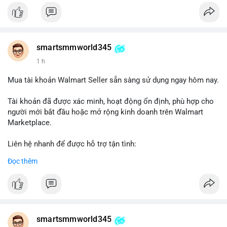
#verifiedaccounts
smartsmmworld345
1 h
Mua tài khoản Walmart Seller sẵn sàng sử dụng ngay hôm nay.
Tài khoản đã được xác minh, hoạt động ổn định, phù hợp cho
người mới bắt đầu hoặc mở rộng kinh doanh trên Walmart
Marketplace.
Liên hệ nhanh để được hỗ trợ tận tình:
Telegram: @SmartSMMworld
Đọc thêm
WhatsApp: +1 (605) 963-3652
#buywalmartselleraccounts
#walmartseller
#ecommercesolutions
smartsmmworld345