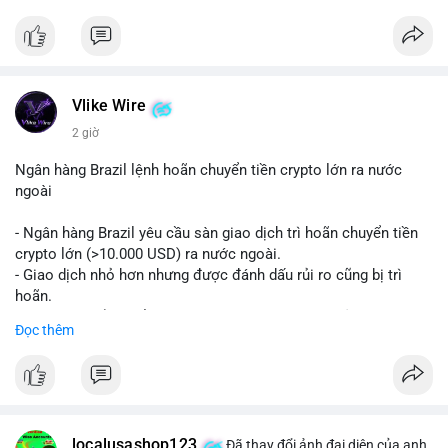
Liên hệ ngay để được tư vấn và hỗ trợ nhanh nhất:
Telegram: @SmartSMMworld
WhatsApp: +1 (605) 963-3652
#buyverifiedstripeaccounts
#stripeaccounts
#paymentgateway
Vlike Wire
2 giờ
Ngân hàng Brazil lệnh hoãn chuyển tiền crypto lớn ra nước
ngoài
- Ngân hàng Brazil yêu cầu sàn giao dịch trì hoãn chuyển tiền
crypto lớn (>10.000 USD) ra nước ngoài.
- Giao dịch nhỏ hơn nhưng được đánh dấu rủi ro cũng bị trì
hoãn.
- Quy định nhằm kiểm soát dòng tiền, ngăn chặn rửa tiền.
Đọc thêm
#binancesquare
#cryptonews
#brazil
#regulation
$btc $eth
#vlikevn
#titanbot
localusashop123
Đã thay đổi ảnh đại diện của anh