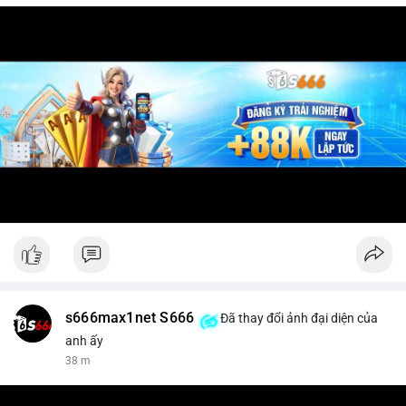
s666max1net S666
Đã thay đổi ảnh đại diện của
anh ấy
38 m