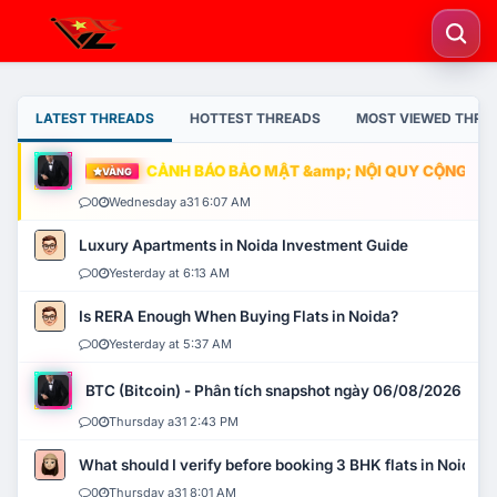
LATEST THREADS
HOTTEST THREADS
MOST VIEWED THRE
CẢNH BÁO BẢO MẬT &amp; NỘI QUY CỘNG ĐỒNG
VÀNG
0
Wednesday a31 6:07 AM
Luxury Apartments in Noida Investment Guide
0
Yesterday at 6:13 AM
Is RERA Enough When Buying Flats in Noida?
0
Yesterday at 5:37 AM
BTC (Bitcoin) - Phân tích snapshot ngày 06/08/2026
0
Thursday a31 2:43 PM
What should I verify before booking 3 BHK flats in Noida?
0
Thursday a31 8:01 AM