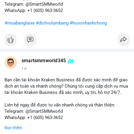
tiếp theo từ địa chỉ này để xác định điểm đến của dòng tiền.
Telegram: @SmartSMMworld
Tránh hành động theo cảm xúc; hãy dựa trên dữ liệu xác nhận
WhatsApp: +1 (605) 963-3652
và quản lý rủi ro chặt chẽ trong bối cảnh biến động có thể gia
tăng.
#muabanglaixe
#dichvulambang
#hosonhanhchong
#87917btc
#572kusd
#vilanh
#tichluydaihan
#btcmempool
smartsmmworld345
1 h
Bạn cần tài khoản Kraken Business đã được xác minh để giao
dịch an toàn và nhanh chóng? Chúng tôi cung cấp dịch vụ mua
tài khoản Kraken Business đã xác minh, uy tín, hỗ trợ 24/7.
Liên hệ ngay để được tư vấn nhanh chóng và thân thiện:
Telegram: @SmartSMMworld
WhatsApp: +1 (605) 963-3652
Đọc thêm
#buyverifiedkrakenbusinessaccounts
#krakenbusiness