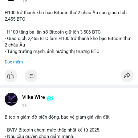
1 h
H100 trở thành kho bạc Bitcoin thứ 2 châu Âu sau giao dịch
2,455 BTC
- H100 tăng ba lần số Bitcoin giữ lên 3,506 BTC
- Giao dịch 2,455 BTC làm H100 trở thành kho bạc Bitcoin thứ
2 châu Âu
- Tăng trưởng mạnh, ảnh hưởng thị trường BTC
Đọc thêm
#binancesquare
#cryptonews
#btc
$btc
#vlikevn
#titanbot
Vlike Wire
📰 Nguồn: Cointelegraph
1 h
Bitcoin giảm độ biến động, bảo vệ giảm giá vẫn đắt
- BVIV Bitcoin chạm mức thấp nhất kể từ 2025.
- Nhu cầu quyền chọn giảm mạnh.