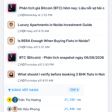
Phân tích giá Bitcoin (BTC) hôm nay: Liệu nỗi sợ hãi có mở 
0
Yesterday at 2:33 PM
Luxury Apartments in Noida Investment Guide
0
Friday a31 6:13 AM
Is RERA Enough When Buying Flats in Noida?
0
Friday a31 5:37 AM
BTC (Bitcoin) - Phân tích snapshot ngày 06/08/2026
0
Thursday a31 2:43 PM
What should I verify before booking 3 BHK flats in Noida?
0
Thursday a31 8:01 AM
BẢNG XẾP HẠNG
TOP 5
Trần Thị Hương
25,548
1
VNĐ
Võ Hữu Phong
25,446
2
VNĐ