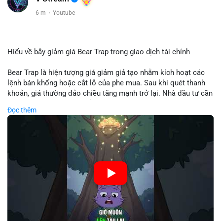
6 m
·
Youtube
Hiểu về bẫy giảm giá Bear Trap trong giao dịch tài chính
Bear Trap là hiện tượng giá giảm giả tạo nhằm kích hoạt các
lệnh bán khống hoặc cắt lỗ của phe mua. Sau khi quét thanh
khoản, giá thường đảo chiều tăng mạnh trở lại. Nhà đầu tư cần
nhận diện mô hình này để tránh bị thao túng tâm lý và tối ưu
Đọc thêm
hóa điểm vào lệnh.
🎥 Xem video trực tiếp tại:
Nguồn: Cú Thông Thái