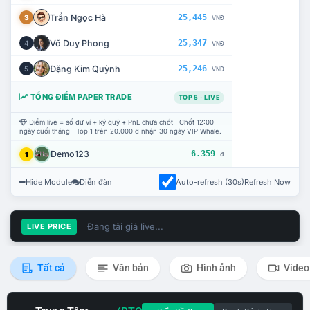
Trần Ngọc Hà
25,445
3
VNĐ
Võ Duy Phong
25,347
4
VNĐ
Đặng Kim Quỳnh
25,246
5
VNĐ
TỔNG ĐIỂM PAPER TRADE
TOP 5 · LIVE
Điểm live = số dư ví + ký quỹ + PnL chưa chốt · Chốt 12:00
ngày cuối tháng · Top 1 trên 20.000 đ nhận 30 ngày VIP Whale.
Demo123
6.359
1
đ
Hide Module
Diễn đàn
Auto-refresh (30s)
Refresh Now
Đang tải giá live...
LIVE PRICE
Tất cả
Văn bản
Hình ảnh
Video