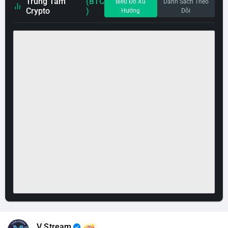
Trung Tâm
(BTC
Biểu Đồ Xu
Danh Sách Theo
Crypto
)
Hướng
Dõi
V Stream