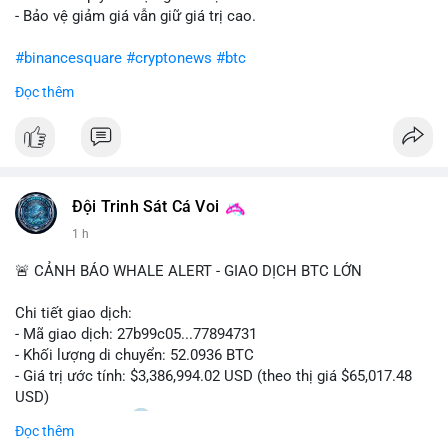
- Bảo vệ giảm giá vẫn giữ giá trị cao.
#binancesquare
#cryptonews
#btc
Đọc thêm
$btc
#vlikevn
#titanbot
📰 Nguồn: CoinDesk
Đội Trinh Sát Cá Voi
1 h
🚨 CẢNH BÁO WHALE ALERT - GIAO DỊCH BTC LỚN
Chi tiết giao dịch:
- Mã giao dịch: 27b99c05...77894731
- Khối lượng di chuyển: 52.0936 BTC
- Giá trị ước tính: $3,386,994.02 USD (theo thị giá $65,017.48
USD)
- Thời gian: 10:20
2 2026-08-10 UTC
Đọc thêm