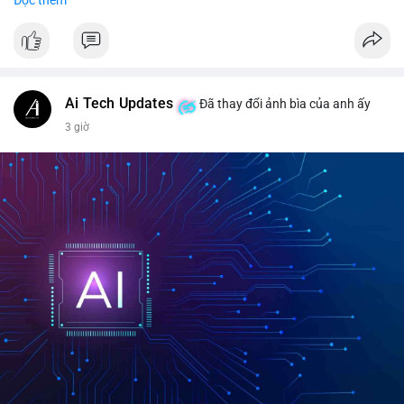
$btc $eth
#vlikevn
#titanbot
📰 Nguồn: CoinDesk
Ai Tech Updates
Đã thay đổi ảnh bìa của anh ấy
3 giờ