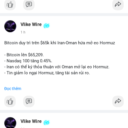
Vlike Wire
1 h
Bitcoin duy trì trên $65k khi Iran-Oman hứa mở eo Hormuz
- Bitcoin lên $65,209.
- Nasdaq 100 tăng 0.45%.
- Iran có thể ký thỏa thuận với Oman mở lại eo Hormuz.
- Tin giảm lo ngại Hormuz, tăng tài sản rủi ro.
#binancesquare
#cryptonews
#btc
Đọc thêm
$btc
#vlikevn
#titanbot
📰 Nguồn: CoinDesk
Vlike Wire