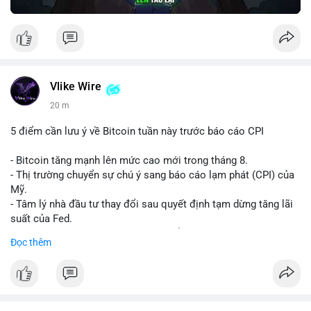
Vlike Wire
20 m
5 điểm cần lưu ý về Bitcoin tuần này trước báo cáo CPI
- Bitcoin tăng mạnh lên mức cao mới trong tháng 8.
- Thị trường chuyển sự chú ý sang báo cáo lạm phát (CPI) của
Mỹ.
- Tâm lý nhà đầu tư thay đổi sau quyết định tạm dừng tăng lãi
suất của Fed.
- Cần theo dõi sát sao dữ liệu CPI để dự đoán biến động tiếp
Đọc thêm
theo.
#bitcoin
#btc
#cryptonews
#binancesquare
#cpi
$btc