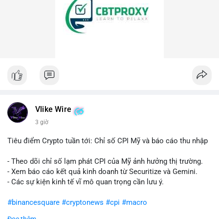
Vlike Wire
3 giờ
Tiêu điểm Crypto tuần tới: Chỉ số CPI Mỹ và báo cáo thu nhập
- Theo dõi chỉ số lạm phát CPI của Mỹ ảnh hưởng thị trường.
- Xem báo cáo kết quả kinh doanh từ Securitize và Gemini.
- Các sự kiện kinh tế vĩ mô quan trọng cần lưu ý.
#binancesquare
#cryptonews
#cpi
#macro
Đọc thêm