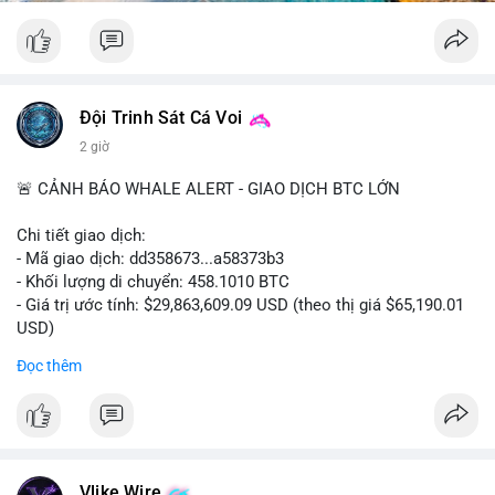
Đội Trinh Sát Cá Voi
2 giờ
🚨 CẢNH BÁO WHALE ALERT - GIAO DỊCH BTC LỚN
Chi tiết giao dịch:
- Mã giao dịch: dd358673...a58373b3
- Khối lượng di chuyển: 458.1010 BTC
- Giá trị ước tính: $29,863,609.09 USD (theo thị giá $65,190.01
USD)
- Thời gian: 09:19:51 2026-08-10 UTC
Đọc thêm
Nhận định phân tích hành vi của Cá voi dựa trên giao dịch này:
Khối lượng 458 BTC trị giá gần 30 triệu USD được di chuyển
trong một giao dịch duy nhất cho thấy đây là hành động của
một tổ chức lớn hoặc cá voi cấp cao. Việc chuyển toàn bộ số
coin này mà không tách nhỏ thành nhiều giao dịch cho thấy
Vlike Wire