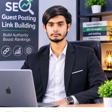
mạnh.
Lời khuyên ngắn gọn cho nhà đầu tư nhỏ lẻ: Theo dõi sát biến
động thanh khoản trên các sàn lớn trong 24-48 giờ tới. Không
nên FOMO hoặc hoảng loạn bán tháo khi thấy lệnh chuyển lớn.
Hãy đặt lệnh dừng lỗ hợp lý và chờ xác nhận xu hướng rõ ràng
trước khi vào lệnh mới.
#10btc
#650kusd
#chotloinganhan
#tichluydaihan
#btcmempool