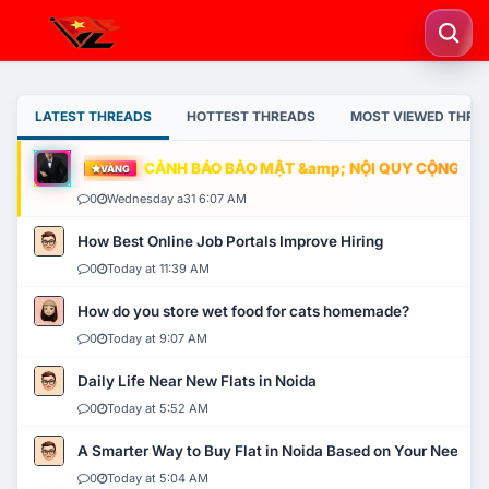
LATEST THREADS
HOTTEST THREADS
MOST VIEWED THRE
CẢNH BÁO BẢO MẬT &amp; NỘI QUY CỘNG ĐỒNG
VÀNG
0
Wednesday a31 6:07 AM
How Best Online Job Portals Improve Hiring
0
Today at 11:39 AM
How do you store wet food for cats homemade?
0
Today at 9:07 AM
Daily Life Near New Flats in Noida
0
Today at 5:52 AM
A Smarter Way to Buy Flat in Noida Based on Your Needs
0
Today at 5:04 AM