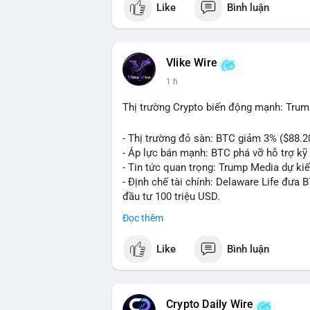
Like
Bình luận
💬 DÒNG CHẢY TIN TỨC & TRUYỀN THÔNG:
ngồi ăn ở khách sạn 5*" (từ bài đăng Bin
token Solana tăng 250% FDV. Cập nhật v
Vlike Wire
💡 NHẬN ĐỊNH & KHUYẾN NGHỊ: Tâm lý th
1 h
xu hướng memecoin và tin tức tích cực (B
cày SPCX và SAGA vẫn cao. Cần theo dõi 
Thị trường Crypto biến động mạnh: Trum
nhân.
- Thị trường đỏ sàn: BTC giảm 3% ($88.2
📊 Nguồn: Radar Tâm Lý Thị Trường
- Áp lực bán mạnh: BTC phá vỡ hỗ trợ kỹ 
- Tin tức quan trọng: Trump Media dự ki
- Định chế tài chính: Delaware Life đưa 
đầu tư 100 triệu USD.
- Pháp lý: CEO Coinbase thúc đẩy khung 
Đọc thêm
#binancesquare
#cryptonews
#btc
#eth
Like
Bình luận
$btc $eth $sol $xrp
#vlikevn
#titanbot
Crypto Daily Wire