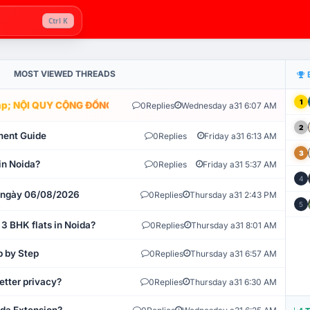
Ctrl K
MOST VIEWED THREADS
1
; NỘI QUY CỘNG ĐỒNG VLIKE.VN: HỆ THỐNG GIÁM SÁT TỰ ĐỘNG V
0
Replies
Wednesday a31 6:07 AM
2
ment Guide
0
Replies
Friday a31 6:13 AM
3
in Noida?
0
Replies
Friday a31 5:37 AM
4
t ngày 06/08/2026
0
Replies
Thursday a31 2:43 PM
5
 3 BHK flats in Noida?
0
Replies
Thursday a31 8:01 AM
p by Step
0
Replies
Thursday a31 6:57 AM
etter privacy?
0
Replies
Thursday a31 6:30 AM