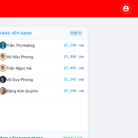
BẢNG XẾP HẠNG
TOP 5
Trần Thị Hương
25,548
VNĐ
À CHẾ TÀI XỬ LÝ VI PHẠM
Võ Hữu Phong
25,446
VNĐ
Trần Ngọc Hà
25,445
VNĐ
Võ Duy Phong
25,347
VNĐ
Đặng Kim Quỳnh
25,246
VNĐ