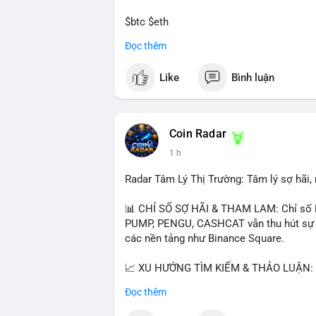
$btc $eth
Đọc thêm
#vlikevn
#titanbot
Like
Bình luận
📰 Nguồn: CoinDesk
Coin Radar
1 h
Radar Tâm Lý Thị Trường: Tâm lý sợ hãi
📊 CHỈ SỐ SỢ HÃI & THAM LAM: Chỉ số F
PUMP, PENGU, CASHCAT vẫn thu hút sự qu
các nền tảng như Binance Square.
📈 XU HƯỚNG TÌM KIẾM & THẢO LUẬN: T
nhiều trong tìm kiếm Việt Nam và quốc tế
Đọc thêm
đề hấp dẫn. Bàn tán về SPCX và SAGA cũ