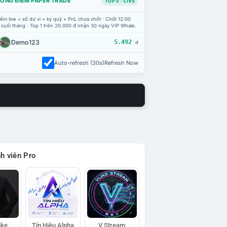
ỔNG ĐIỂM PAPER TRADE
TOP 5 · LIVE
ểm live = số dư ví + ký quỹ + PnL chưa chốt · Chốt 12:00
 cuối tháng · Top 1 trên 20.000 đ nhận 30 ngày VIP Whale.
Demo123
5.492
đ
Auto-refresh (30s)
Refresh Now
h viên Pro
ike
Tín Hiệu Alpha
V Stream