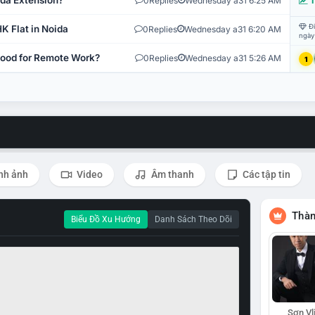
ida Extension?
0
Replies
Wednesday a31 6:25 AM
T
Đi
K Flat in Noida
0
Replies
Wednesday a31 6:20 AM
ngày
 Good for Remote Work?
0
Replies
Wednesday a31 5:26 AM
1
nh ảnh
Video
Âm thanh
Các tập tin
Thàn
Biểu Đồ Xu Hướng
Danh Sách Theo Dõi
Sơn Vl