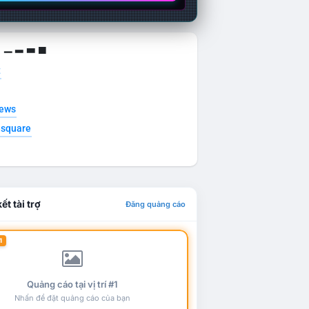
g ▁ ▂ ▃ ▄
t
news
esquare
ết tài trợ
Đăng quảng cáo
1
Quảng cáo tại vị trí #1
Nhấn để đặt quảng cáo của bạn