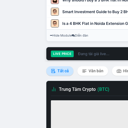
Why should I buy a 3 BHK flat in No
Smart Investment Guide to Buy 2 BH
Is a 4 BHK Flat in Noida Extension
Hide Module
Diễn đàn
Đang tải giá live...
LIVE PRICE
Tất cả
Văn bản
Hì
Trung Tâm Crypto
(BTC)