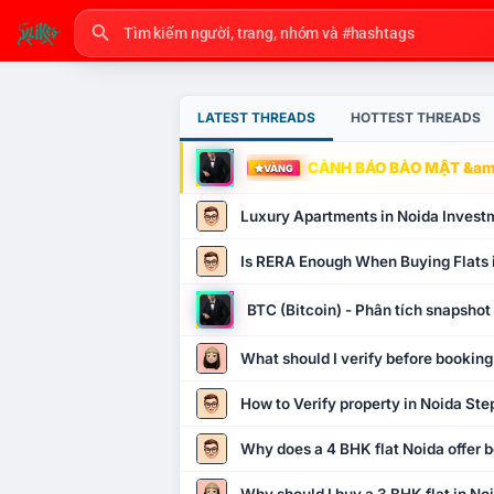
LATEST THREADS
HOTTEST THREADS
CẢNH BÁO BẢO MẬT &amp
VÀNG
Luxury Apartments in Noida Invest
Is RERA Enough When Buying Flats 
BTC (Bitcoin) - Phân tích snapsho
What should I verify before booking
How to Verify property in Noida Ste
Why does a 4 BHK flat Noida offer b