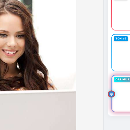
 định mới có hiệu lực từ 1/1/2027, yêu cầu tạm dừng
0.000 USD chuyển sang nhà cung cấp nước ngoài
n khai thác thành công 2 block rồi dừng do thiếu
éo dài nhiều giờ.
g trong giai đoạn tích lũy với tâm lý sợ hãi chiếm
TON #9
ung quản trị rủi ro và chờ đợi tín hiệu rõ ràng hơn
g 4 với 1 tỷ USD) trước khi gia tăng vị thế.
thời gian của Vlike.vn!
fork
#brazilcryptoregulation
#defitvl
OPTIMUS 