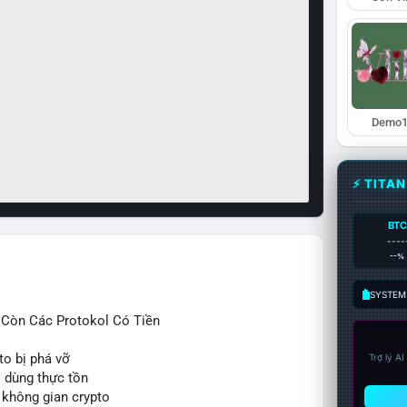
Demo1
⚡ TITA
BTC
----
--%
SYSTEM:
ỉ Còn Các Protokol Có Tiền
to bị phá vỡ
Trợ lý A
i dùng thực tồn
 không gian crypto