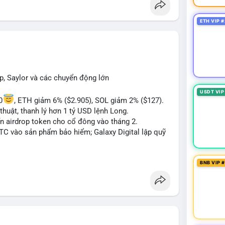
 Bàn tán về "long SAGA", "short SPCX", và "đã
ance Square). Tin tức về BIP-110 Bitcoin và SKR
ETH VIP #
ề airdrop MMT và tích hợp BNB Smart Chain.
ị trường phân cực. Sợ hãi do chỉ số thấp nhưng
TC ETF, SKR) tạo áp lực lên giá. Rủi ro từ các đề
xu hướng "long" hoặc "short" theo chiến lược cá
p, Saylor và các chuyển động lớn
USDT VIP
0
, ETH giảm 6% ($2.905), SOL giảm 2% ($127).
thuật, thanh lý hơn 1 tỷ USD lệnh Long.
ến airdrop token cho cổ đông vào tháng 2.
BTC vào sản phẩm bảo hiểm; Galaxy Digital lập quỹ
pháp lý tại Davos; Bồ Đào Nha chặn Polymarket.
BNB VIP 
#sol
#xrp