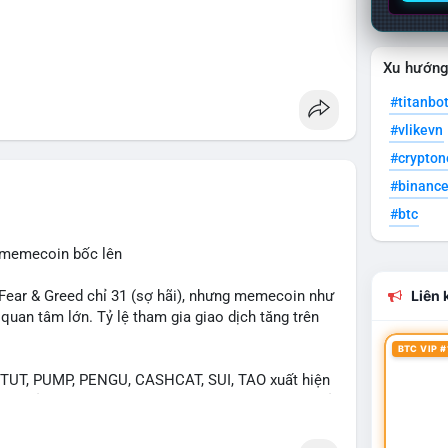
Xu hướn
#titanbo
#vlikevn
#crypto
#binanc
#btc
, memecoin bốc lên
ear & Greed chỉ 31 (sợ hãi), nhưng memecoin như
Liên k
an tâm lớn. Tỷ lệ tham gia giao dịch tăng trên
BTC VIP #
UT, PUMP, PENGU, CASHCAT, SUI, TAO xuất hiện
. Chủ đề "tăng giá nhanh" và "bài toán mới" là chủ
ng hấp dẫn.