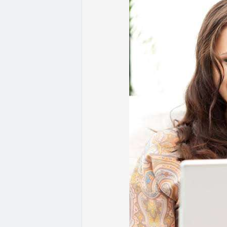
- Quy định & Pháp lý: Brazil công bố quy
24h đối với các giao dịch crypto trên 1
hoặc ví tự quản. Fork BIP-110 của Bitcoi
hashpower, khoảng cách giữa các block k
Lời khuyên từ chuyên gia: Thị trường đan
ưu thế. Nhà đầu tư nên tránh FOMO, tập tr
từ dòng vốn ETF (tuần tốt nhất kể từ thán
Xem chi tiết các bài viết đầy đủ tại dòng 
#whalealertbtc
#feargreedindex
#bip110