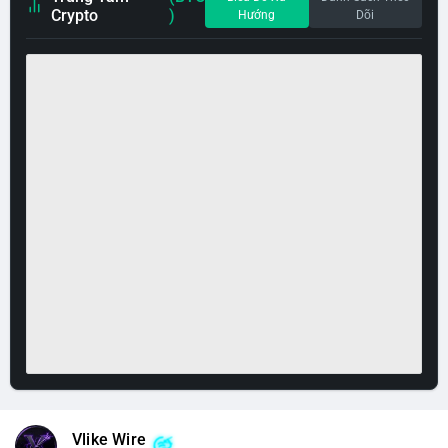
Crypto
)
Hướng
Dõi
Vlike Wire