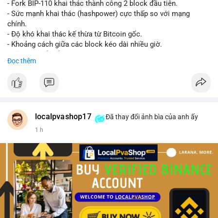
- Fork BIP-110 khai thác thành công 2 block đầu tiên.
- Sức mạnh khai thác (hashpower) cực thấp so với mạng
chính.
- Độ khó khai thác kế thừa từ Bitcoin gốc.
- Khoảng cách giữa các block kéo dài nhiều giờ.
- Cả hai chuỗi vẫn chấp nhận cùng một giao dịch.
Đọc thêm
#bitcoin
#btc
#cryptonews
#blockchain
#bip110
$btc
#vlikevn
#titanbot
localpvashop17
Đã thay đổi ảnh bìa của anh ấy
1 h
📰 Nguồn: CoinDesk