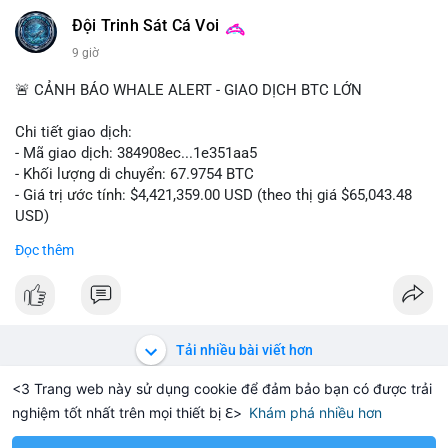
📰 Nguồn: Cointelegraph
Đội Trinh Sát Cá Voi
9 giờ
🚨 CẢNH BÁO WHALE ALERT - GIAO DỊCH BTC LỚN
Chi tiết giao dịch:
- Mã giao dịch: 384908ec...1e351aa5
- Khối lượng di chuyển: 67.9754 BTC
- Giá trị ước tính: $4,421,359.00 USD (theo thị giá $65,043.48
USD)
- Thời gian: 21:19:29 2026-08-08 UTC
Đọc thêm
Nhận định phân tích:
Khối lượng 67.97 BTC trị giá hơn 4.4 triệu USD được di chuyển
trong một giao dịch duy nhất trên mempool. Quy mô này nằm
ở mức trung bình của cá voi, không quá lớn để gây sốc nhưng
Tải nhiều bài viết hơn
đủ tạo biến động cục bộ. Nếu giao dịch hướng đến ví sàn tập
trung, khả năng cao là động thái chuẩn bị thanh khoản cho
<3 Trang web này sử dụng cookie để đảm bảo bạn có được trải
lệnh bán, tạo áp lực giảm giá ngắn hạn. Ngược lại, nếu dòng
nghiệm tốt nhất trên mọi thiết bị ℇ>
Khám phá nhiều hơn
Solana
BNB
$1,914.07
$76.00
-0.16%
SOL
+1.88%
BNB
tiền đổ vào ví lạnh hoặc ví mới không hoạt động, đây là tín
hiệu tích lũy dài hạn của tổ chức. Cần theo dõi địa chỉ đích