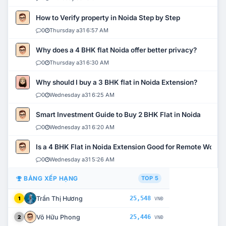
How to Verify property in Noida Step by Step
0
Thursday a31 6:57 AM
Why does a 4 BHK flat Noida offer better privacy?
0
Thursday a31 6:30 AM
Why should I buy a 3 BHK flat in Noida Extension?
0
Wednesday a31 6:25 AM
Smart Investment Guide to Buy 2 BHK Flat in Noida
0
Wednesday a31 6:20 AM
Is a 4 BHK Flat in Noida Extension Good for Remote Work?
0
Wednesday a31 5:26 AM
BẢNG XẾP HẠNG
TOP 5
Trần Thị Hương
25,548
1
VNĐ
Võ Hữu Phong
25,446
2
VNĐ