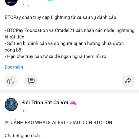
8 m
BTCPay chặn truy cập Lightning từ xa sau vụ đánh cắp
- BTCPay Foundation và Citadel21 xác nhận các node Lightning
bị rút tiền
- Số tiền bị đánh cắp và số người bị ảnh hưởng chưa được
công bố
- Hạn chế truy cập từ xa để ngăn ngừa thêm rủi ro
Đọc thêm
#binancesquare
#cryptonews
#btcpay
#lightningnetwork
#btc
$btc
#vlikevn
#titanbot
Đội Trinh Sát Cá Voi
📰 Nguồn: Cointelegraph
1 h
🚨 CẢNH BÁO WHALE ALERT - GIAO DỊCH BTC LỚN
Chi tiết giao dịch: