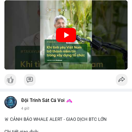
tin này giúp giảm rủi ro thị trường, cải thiện chi phí vốn và thúc
đẩy sự phát triển bền vững của ngành công nghệ tài chính. Các
nhà quản lý cần khai thác tinh thần này để xây dựng chiến lược
phát triển bền vững và thu hút vốn đầu tư.
🎥 Xem video trực tiếp tại:
Nguồn: VIETSUCCESS
Đội Trinh Sát Cá Voi
4 giờ
🚨 CẢNH BÁO WHALE ALERT - GIAO DỊCH BTC LỚN
Chi tiết giao dịch: