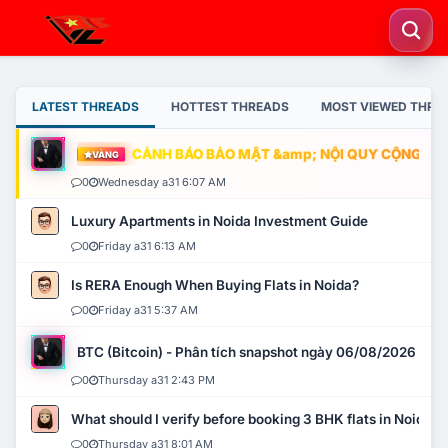
LATEST THREADS
HOTTEST THREADS
MOST VIEWED THRE
CẢNH BÁO BẢO MẬT &amp; NỘI QUY CỘNG ĐỒNG
VÀNG
0
Wednesday a31 6:07 AM
Luxury Apartments in Noida Investment Guide
0
Friday a31 6:13 AM
Is RERA Enough When Buying Flats in Noida?
0
Friday a31 5:37 AM
BTC (Bitcoin) - Phân tích snapshot ngày 06/08/2026
0
Thursday a31 2:43 PM
What should I verify before booking 3 BHK flats in Noida?
0
Thursday a31 8:01 AM