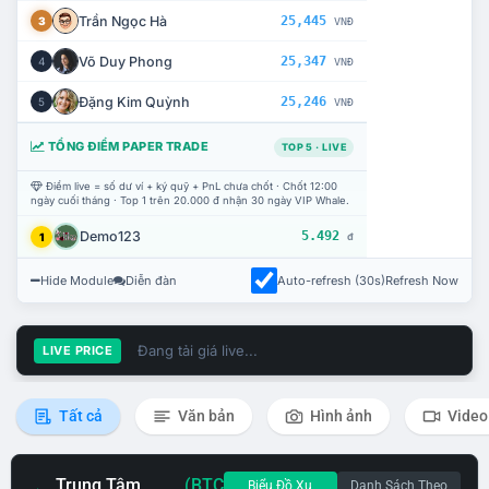
Trần Ngọc Hà
25,445
3
VNĐ
Võ Duy Phong
25,347
4
VNĐ
Đặng Kim Quỳnh
25,246
5
VNĐ
TỔNG ĐIỂM PAPER TRADE
TOP 5 · LIVE
Điểm live = số dư ví + ký quỹ + PnL chưa chốt · Chốt 12:00
ngày cuối tháng · Top 1 trên 20.000 đ nhận 30 ngày VIP Whale.
Demo123
5.492
1
đ
Hide Module
Diễn đàn
Auto-refresh (30s)
Refresh Now
Đang tải giá live...
LIVE PRICE
Tất cả
Văn bản
Hình ảnh
Video
Trung Tâm
(BTC
Biểu Đồ Xu
Danh Sách Theo