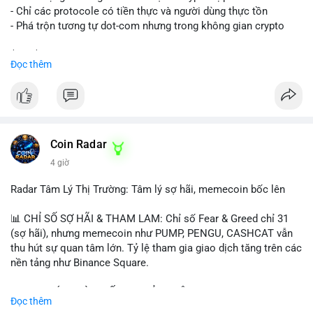
- Chỉ các protocole có tiền thực và người dùng thực tồn
- Phá trộn tương tự dot-com nhưng trong không gian crypto
$btc $eth
Đọc thêm
#vlikevn
#titanbot
📰 Nguồn: CoinDesk
Coin Radar
4 giờ
Radar Tâm Lý Thị Trường: Tâm lý sợ hãi, memecoin bốc lên
📊 CHỈ SỐ SỢ HÃI & THAM LAM: Chỉ số Fear & Greed chỉ 31
(sợ hãi), nhưng memecoin như PUMP, PENGU, CASHCAT vẫn
thu hút sự quan tâm lớn. Tỷ lệ tham gia giao dịch tăng trên các
nền tảng như Binance Square.
📈 XU HƯỚNG TÌM KIẾM & THẢO LUẬN: TUT, PUMP, PENGU,
Đọc thêm
CASHCAT, SUI, TAO xuất hiện nhiều trong tìm kiếm Việt Nam