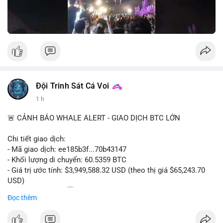
Nguồn: Đồng Tâm
Đội Trinh Sát Cá Voi
1 h
🚨 CẢNH BÁO WHALE ALERT - GIAO DỊCH BTC LỚN
Chi tiết giao dịch:
- Mã giao dịch: ee185b3f...70b43147
- Khối lượng di chuyển: 60.5359 BTC
- Giá trị ước tính: $3,949,588.32 USD (theo thị giá $65,243.70
USD)
- Thời gian: 15:20
1 2026-08-09 UTC
Đọc thêm
Nhận định phân tích: