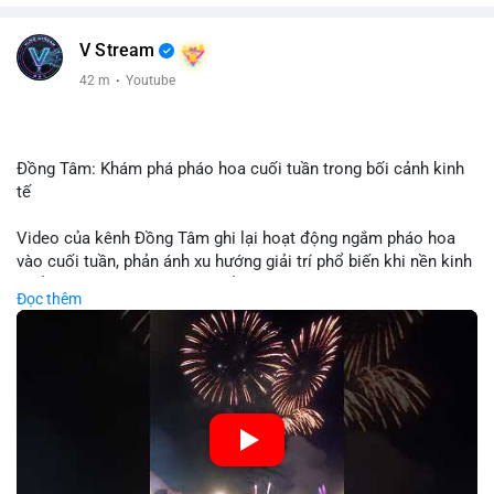
V Stream
42 m
·
Youtube
Đồng Tâm: Khám phá pháo hoa cuối tuần trong bối cảnh kinh
tế
Video của kênh Đồng Tâm ghi lại hoạt động ngắm pháo hoa
vào cuối tuần, phản ánh xu hướng giải trí phổ biến khi nền kinh
tế ổn định. Sự kiện này có thể cho thấy người tiêu dùng ưu tiên
Đọc thêm
trải nghiệm hơn là đầu tư vào tài sản vật chất. Trong bối cảnh
lãi suất ổn định và thị trường crypto ổn định, hoạt động giải trí
như vậy thường tăng trưởng khi người dân có khả năng chi
tiêu. Tuy nhiên, sự ưu tiên giải trí có thể ảnh hưởng đến tỷ lệ
tiết kiệm hoặc đầu tư vào crypto nếu người tiêu dùng chuyển
hướng ngân sách.
🎥 Xem video trực tiếp tại: