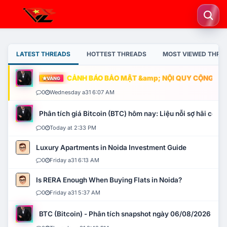
LATEST THREADS
HOTTEST THREADS
MOST VIEWED THRE
CẢNH BÁO BẢO MẬT &amp; NỘI QUY CỘNG ĐỒNG
VÀNG
0
Wednesday a31 6:07 AM
Phân tích giá Bitcoin (BTC) hôm nay: Liệu nỗi sợ hãi có mở 
0
Today at 2:33 PM
Luxury Apartments in Noida Investment Guide
0
Friday a31 6:13 AM
Is RERA Enough When Buying Flats in Noida?
0
Friday a31 5:37 AM
BTC (Bitcoin) - Phân tích snapshot ngày 06/08/2026