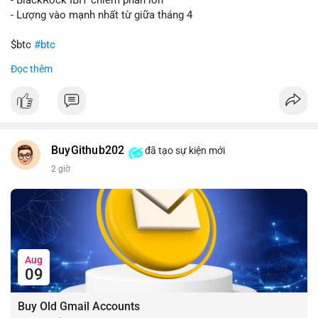
- Lượng vào mạnh nhất từ giữa tháng 4
$btc
#btc
Đọc thêm
#vlikevn
#titanbot
📰 Nguồn: CoinDesk
BuyGithub202
đã tạo sự kiện mới
2 giờ
Aug
09
Buy Old Gmail Accounts