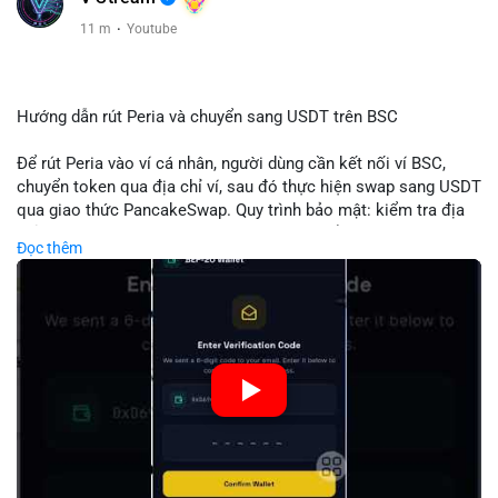
11 m
·
Youtube
Hướng dẫn rút Peria và chuyển sang USDT trên BSC
Để rút Peria vào ví cá nhân, người dùng cần kết nối ví BSC,
chuyển token qua địa chỉ ví, sau đó thực hiện swap sang USDT
qua giao thức PancakeSwap. Quy trình bảo mật: kiểm tra địa
chỉ, xác nhận giao dịch, tránh phí gas cao bằng cách chọn thời
Đọc thêm
điểm phù hợp. Khi hoàn thành, USDT lưu trữ an toàn trong ví
BSC, có thể chuyển sang các nền tảng khác hoặc bán. Hướng
dẫn chi tiết giúp người mới tránh sai lầm và tối ưu chi phí.
🎥 Xem video trực tiếp tại:
Nguồn: Đồng Tâm
#peria
#usdt