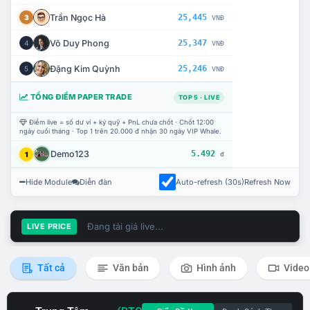
Trần Ngọc Hà
25,445
3
VNĐ
Võ Duy Phong
25,347
4
VNĐ
Đặng Kim Quỳnh
25,246
5
VNĐ
TỔNG ĐIỂM PAPER TRADE
TOP 5 · LIVE
Điểm live = số dư ví + ký quỹ + PnL chưa chốt · Chốt 12:00
ngày cuối tháng · Top 1 trên 20.000 đ nhận 30 ngày VIP Whale.
Demo123
5.492
1
đ
Hide Module
Diễn đàn
Auto-refresh (30s)
Refresh Now
Đang tải giá live...
LIVE PRICE
Tất cả
Văn bản
Hình ảnh
Video