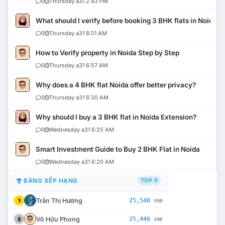
0
Thursday a31 2:43 PM
What should I verify before booking 3 BHK flats in Noida?
0
Thursday a31 8:01 AM
How to Verify property in Noida Step by Step
0
Thursday a31 6:57 AM
Why does a 4 BHK flat Noida offer better privacy?
0
Thursday a31 6:30 AM
Why should I buy a 3 BHK flat in Noida Extension?
0
Wednesday a31 6:25 AM
Smart Investment Guide to Buy 2 BHK Flat in Noida
0
Wednesday a31 6:20 AM
BẢNG XẾP HẠNG
TOP 5
Trần Thị Hương
25,548
1
VNĐ
Võ Hữu Phong
25,446
2
VNĐ