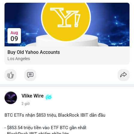
Aug
09
Buy Old Yahoo Accounts
Los Angeles
Vlike Wire
2 giờ
BTC ETFs nhận $853 triệu, BlackRock IBIT dẫn đầu
- $853.54 triệu tiền vào ETF BTC gần nhất
- BlackRock IBIT chiếm phần lớn