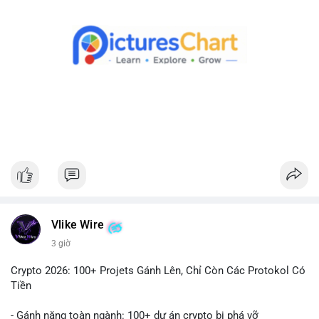
Theo dõi xác nhận giao dịch và dòng tiền tiếp theo. Nếu BTC
được chuyển đến ví sàn, hãy cân nhắc quản trị rủi ro, tránh
hành động theo cảm xúc. Nếu chuyển sang ví lạnh, đây là tín
hiệu tích cực cho xu hướng dài hạn.
#1756513btc
#vilanh
#tichluydaihan
#giaodichlon
#mempoolbtc
Vlike Wire
3 giờ
Crypto 2026: 100+ Projets Gánh Lên, Chỉ Còn Các Protokol Có
Tiền
- Gánh nặng toàn ngành: 100+ dự án crypto bị phá vỡ