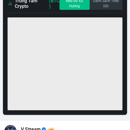
Trung Tâm
(BTC
Biểu Đồ Xu
Danh Sách Theo
Crypto
)
Hướng
Dõi
V Stream