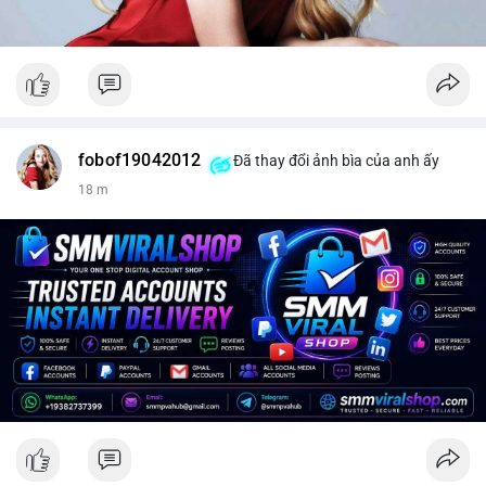
fobof19042012
Đã thay đổi ảnh bìa của anh ấy
18 m