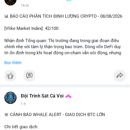
16 m
📊 BÁO CÁO PHÂN TÍCH ĐỊNH LƯỢNG CRYPTO - 08/08/2026
[Vlike Market Index]: 42/100
Nhận định Tổng quan: Thị trường đang trong giai đoạn điều
chỉnh nhẹ với tâm lý thận trọng bao trùm. Dòng vốn DeFi duy
trì ổn định trong khi hoạt động on-chain vẫn sôi động, nhưng
chỉ số Fear & Greed ở vùng Fear cho thấy nhà đầu tư đang lo
Đọc thêm
ngại về khả năng giảm sâu hơn.
Phân tích Dòng tiền DeFi (DefiLlama): Tổng TVL DeFi đạt
142,37 tỷ USD, tăng nhẹ 0.08% trong 24h qua, cho thấy dòng
vốn không có biến động lớn. Ethereum vẫn thống trị với 41,79
tỷ USD TVL, bỏ xa các chain còn lại như Tron (4,84 tỷ), BSC
Đội Trinh Sát Cá Voi
(4,78 tỷ), Solana (4,73 tỷ) và Base (4,67 tỷ). Đáng chú ý, tổng
1 h
vốn hóa Stablecoin đạt 307 tỷ USD, trong đó USDT chiếm
183,19 tỷ và USDC đạt 72,27 tỷ. Sự ổn định của stablecoin cho
🚨 CẢNH BÁO WHALE ALERT - GIAO DỊCH BTC LỚN
thấy dòng tiền chưa có dấu hiệu rút khỏi hệ sinh thái, nhưng
cũng chưa có lực mua mới đáng kể.
Chi tiết giao dịch: