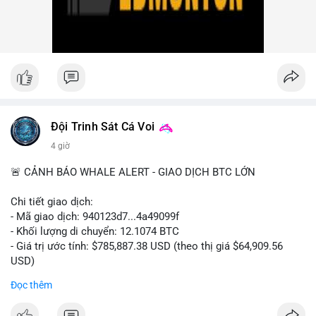
nhiều giao dịch lớn (từ 4 BTC đến 210 BTC) trong ngày, ưu tiên
quản trị rủi ro trong bối cảnh thanh khoản suy yếu.
Xem chi tiết các bài viết đầy đủ tại dòng thời gian của Vlike.vn!
#ofacsanctions
#bitgoipo
#bybitlawsuit
#crodelist
#nearshortsignal
Đội Trinh Sát Cá Voi
4 giờ
🚨 CẢNH BÁO WHALE ALERT - GIAO DỊCH BTC LỚN
Chi tiết giao dịch:
- Mã giao dịch: 940123d7...4a49099f
- Khối lượng di chuyển: 12.1074 BTC
- Giá trị ước tính: $785,887.38 USD (theo thị giá $64,909.56
USD)
- Thời gian: 22:17:40 2026-08-07 UTC
Đọc thêm
Nhận định phân tích hành vi của Cá voi dựa trên giao dịch này: