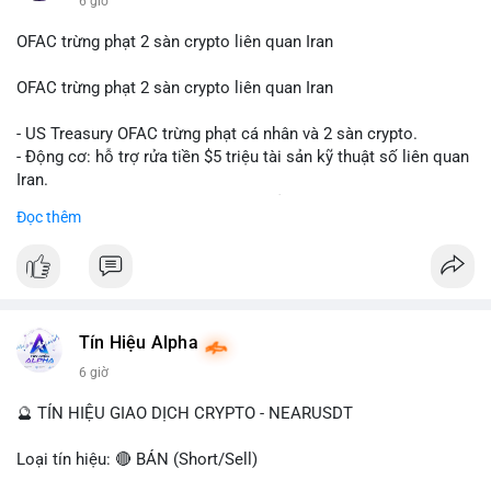
6 giờ
OFAC trừng phạt 2 sàn crypto liên quan Iran
OFAC trừng phạt 2 sàn crypto liên quan Iran
- US Treasury OFAC trừng phạt cá nhân và 2 sàn crypto.
- Động cơ: hỗ trợ rửa tiền $5 triệu tài sản kỹ thuật số liên quan
Iran.
- Các sàn bị cấm hoạt động, tài khoản bị khóa.
Đọc thêm
- Tác động: rủi ro cho thị trường crypto, tăng áp lực pháp lý.
#binancesquare
#cryptonews
#ofac
#ussanctions
#iran
$btc $eth
Tín Hiệu Alpha
#vlikevn
#titanbot
6 giờ
📰 Nguồn: Cointelegraph
🔮 TÍN HIỆU GIAO DỊCH CRYPTO - NEARUSDT
Loại tín hiệu: 🔴 BÁN (Short/Sell)