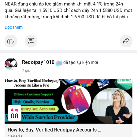
NEAR đang chịu áp lực giảm mạnh khi mất 4.1% trong 24h
qua. Giá hiện tại 1.5910 USD chỉ cách đáy 24h 1.5880 USD một
khoảng rất mỏng, trong khi đỉnh 1.6700 USD đã bị bỏ lại phía
sau. Biên độ dao động ngày đạt 4.9%, cho thấy phe bán đang
Đọc thêm
kiểm soát hoàn toàn. Khối lượng giao dịch 10.29 triệu NEAR
không đủ lớn để tạo lực đỡ, xác nhận xu hướng đi xuống đang
tiếp diễn.
Khuyến nghị giao dịch:
- Vùng Entry: 1.5910 - 1.5980
Redotpay1010
đã tạo sự kiện mới
- Mục tiêu chốt lời (Take Profit - TP): TP1: 1.5700, TP2: 1.5500
7 giờ
- Cắt lỗ (Stop Loss - SL): 1.6100
Quản trị vốn chặt chẽ, chỉ vào lệnh với rủi ro tối đa 1-2% tài
khoản cho mỗi vị thế.
#shortnear
#near1
.59
#bearishnear
#selllimit
#vlikenear
Aug
08
How to, Buy, Verified Redotpay Accounts Like a Pro
Canada