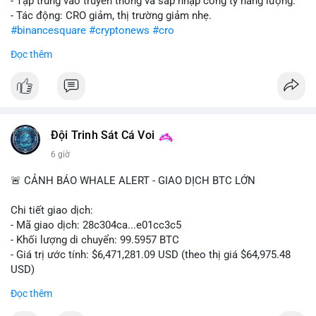
- Tập trung vào truyền thông và sáp nhập công ty năng lượng.
- Tác động: CRO giảm, thị trường giảm nhẹ.
#binancesquare
#cryptonews
#cro
Đọc thêm
$cro
#vlikevn
#titanbot
📰 Nguồn: CoinDesk
Đội Trinh Sát Cá Voi
6 giờ
🚨 CẢNH BÁO WHALE ALERT - GIAO DỊCH BTC LỚN
Chi tiết giao dịch:
- Mã giao dịch: 28c304ca...e01cc3c5
- Khối lượng di chuyển: 99.5957 BTC
- Giá trị ước tính: $6,471,281.09 USD (theo thị giá $64,975.48
USD)
- Thời gian: 20:19:36 2026-08-07 UTC
Đọc thêm
Nhận định phân tích: Khối lượng 99.6 BTC chưa xác nhận, trị