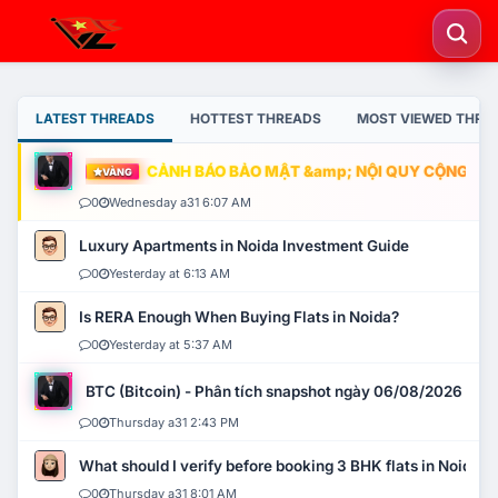
LATEST THREADS
HOTTEST THREADS
MOST VIEWED THRE
CẢNH BÁO BẢO MẬT &amp; NỘI QUY CỘNG ĐỒNG
VÀNG
0
Wednesday a31 6:07 AM
Luxury Apartments in Noida Investment Guide
0
Yesterday at 6:13 AM
Is RERA Enough When Buying Flats in Noida?
0
Yesterday at 5:37 AM
BTC (Bitcoin) - Phân tích snapshot ngày 06/08/2026
0
Thursday a31 2:43 PM
What should I verify before booking 3 BHK flats in Noida?
0
Thursday a31 8:01 AM