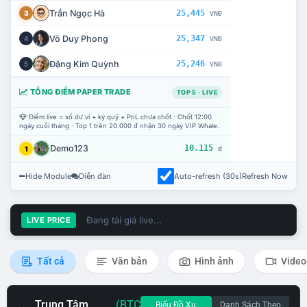
Trần Ngọc Hà
25,445
3
VNĐ
Võ Duy Phong
25,347
4
VNĐ
Đặng Kim Quỳnh
25,246
5
VNĐ
TỔNG ĐIỂM PAPER TRADE
TOP 5 · LIVE
Điểm live = số dư ví + ký quỹ + PnL chưa chốt · Chốt 12:00
ngày cuối tháng · Top 1 trên 20.000 đ nhận 30 ngày VIP Whale.
Demo123
10.115
1
đ
Hide Module
Diễn đàn
Auto-refresh (30s)
Refresh Now
Đang tải giá live...
LIVE PRICE
Tất cả
Văn bản
Hình ảnh
Video
Trung Tâm
(BTC
Biểu Đồ Xu
Danh Sách Theo