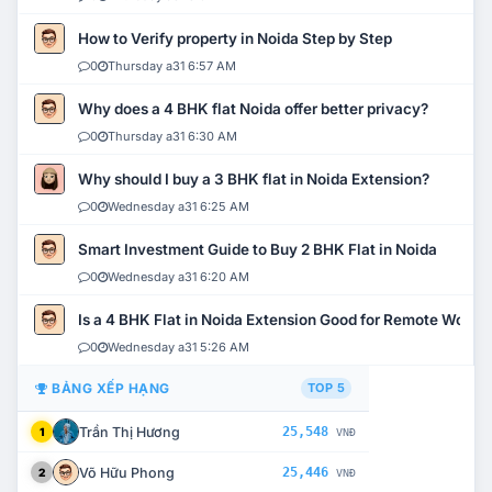
How to Verify property in Noida Step by Step
0
Thursday a31 6:57 AM
Why does a 4 BHK flat Noida offer better privacy?
0
Thursday a31 6:30 AM
Why should I buy a 3 BHK flat in Noida Extension?
0
Wednesday a31 6:25 AM
Smart Investment Guide to Buy 2 BHK Flat in Noida
0
Wednesday a31 6:20 AM
Is a 4 BHK Flat in Noida Extension Good for Remote Work?
0
Wednesday a31 5:26 AM
BẢNG XẾP HẠNG
TOP 5
Trần Thị Hương
25,548
1
VNĐ
Võ Hữu Phong
25,446
2
VNĐ