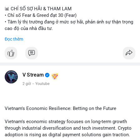
📊 CHỈ SỐ SỢ HÃI & THAM LAM
• Chỉ số Fear & Greed đạt 30 (Fear)
• Tâm lý thị trường đang ở mức sợ hãi, phản ánh sự thận trọng
cao độ của nhà đầu tư.
Đọc thêm
📈 XU HƯỚNG TÌM KIẾM & THẢO LUẬN
• CoinGecko Trending: PONS, PENGU, ONDO, WKC, HEI,
CASHCAT, CRO.
• LunarCrush Trending: Ethereum, Solana, Dogecoin, Polkadot,
Chainlink, Litecoin.
• Google Trends Việt Nam: Giá vàng thế giới, Giải bóng đá
V Stream
Ngoại hạng Anh, Tin 24h, Trường đại học.
2 giờ
·
Youtube
💬 DÒNG CHẢY TIN TỨC & TRUYỀN THÔNG
• Tin tức kinh tế: Mỹ mất 23.000 việc làm trong tháng 7, thấp
hơn nhiều so với kỳ vọng.
Vietnam's Economic Resilience: Betting on the Future
• Pháp lý: Thượng viện Mỹ lùi việc bỏ phiếu Clarity Act sang
tháng 9; Thượng nghị sĩ Warren yêu cầu luật pháp không do
Vietnam's economic strategy focuses on long-term growth
ngành crypto tự viết.
through industrial diversification and tech investment. Crypto
• Binance Square: Cộng đồng tập trung thảo luận về các lệnh
adoption is rising as digital payment solutions gain traction.