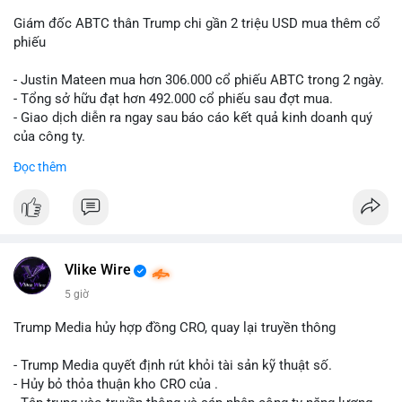
Giám đốc ABTC thân Trump chi gần 2 triệu USD mua thêm cổ
phiếu
- Justin Mateen mua hơn 306.000 cổ phiếu ABTC trong 2 ngày.
- Tổng sở hữu đạt hơn 492.000 cổ phiếu sau đợt mua.
- Giao dịch diễn ra ngay sau báo cáo kết quả kinh doanh quý
của công ty.
Đọc thêm
#abtc
#cryptonews
#stockmarket
#trump
$btc $eth
#vlikevn
#titanbot
Vlike Wire
📰 Nguồn: CoinDesk
5 giờ
Trump Media hủy hợp đồng CRO, quay lại truyền thông
- Trump Media quyết định rút khỏi tài sản kỹ thuật số.
- Hủy bỏ thỏa thuận kho CRO của .