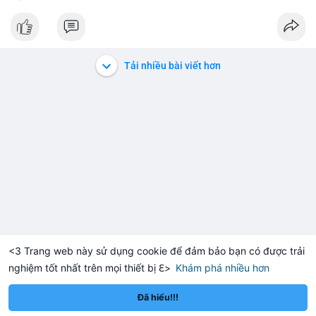
$usdt
#vlikevn
#titanbot
📰 Nguồn: CoinDesk
Tải nhiều bài viết hơn
<3 Trang web này sử dụng cookie để đảm bảo bạn có được trải
nghiệm tốt nhất trên mọi thiết bị ℇ>
Khám phá nhiều hơn
Solana
BNB
,913.09
$73.95
$5
+0.32%
SOL
+1.45%
BNB
Đã hiểu!!!