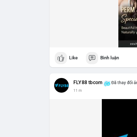
Like
Bình luận
FLY88 tbcom
Đã thay đổi ả
11 m