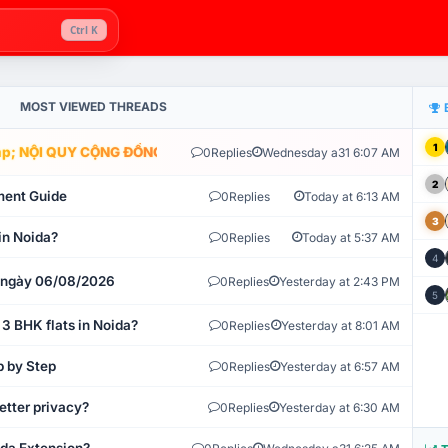
Ctrl K
MOST VIEWED THREADS
1
; NỘI QUY CỘNG ĐỒNG VLIKE.VN: HỆ THỐNG GIÁM SÁT TỰ ĐỘNG V
0
Replies
Wednesday a31 6:07 AM
2
ment Guide
0
Replies
Today at 6:13 AM
3
in Noida?
0
Replies
Today at 5:37 AM
4
t ngày 06/08/2026
0
Replies
Yesterday at 2:43 PM
5
 3 BHK flats in Noida?
0
Replies
Yesterday at 8:01 AM
p by Step
0
Replies
Yesterday at 6:57 AM
etter privacy?
0
Replies
Yesterday at 6:30 AM