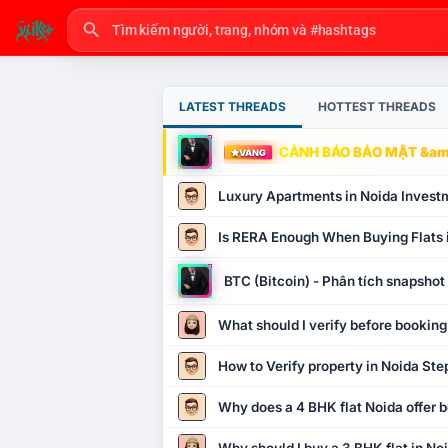
LATEST THREADS
HOTTEST THREADS
CẢNH BÁO BẢO MẬT &amp
VÀNG
Luxury Apartments in Noida Invest
Is RERA Enough When Buying Flats 
BTC (Bitcoin) - Phân tích snapsho
What should I verify before booking
How to Verify property in Noida Ste
Why does a 4 BHK flat Noida offer b