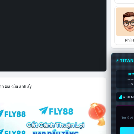
Phí 
⚡ TITA
BTC
----
--%
nh bìa của anh ấy
SYSTEM:
Trợ lý A