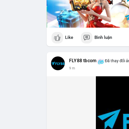
Like
Bình luận
FLY88 tbcom
Đã thay đổi ả
9 m