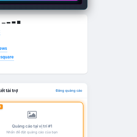
g ▁ ▂ ▃ ▄
t
news
esquare
ết tài trợ
Đăng quảng cáo
1
Quảng cáo tại vị trí #1
Nhấn để đặt quảng cáo của bạn