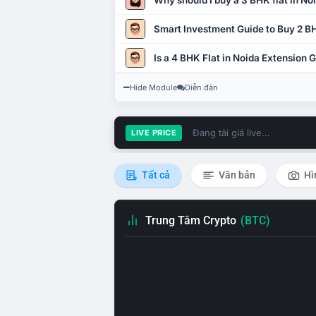
Why should I buy a 3 BHK flat in No
Smart Investment Guide to Buy 2 BH
Is a 4 BHK Flat in Noida Extension
Hide Module
Diễn đàn
Đang tải giá live...
LIVE PRICE
Tất cả
Văn bản
Hì
Trung Tâm Crypto
(BTC)