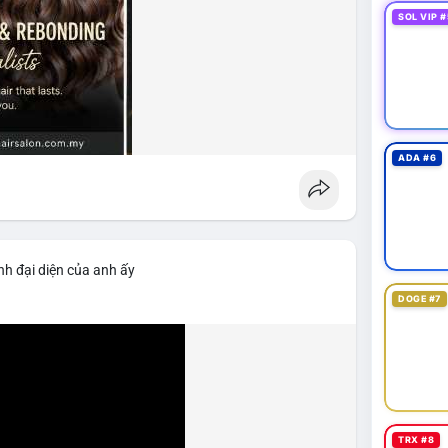
SOL VIP #
ADA #6
nh đại diện của anh ấy
DOGE #7
TRX #8