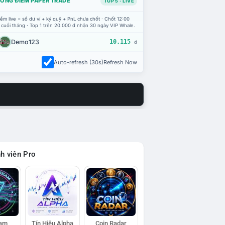
ỔNG ĐIỂM PAPER TRADE
TOP 5 · LIVE
ểm live = số dư ví + ký quỹ + PnL chưa chốt · Chốt 12:00
 cuối tháng · Top 1 trên 20.000 đ nhận 30 ngày VIP Whale.
Demo123
10.115
đ
Auto-refresh (30s)
Refresh Now
h viên Pro
eam
Tín Hiệu Alpha
Coin Radar