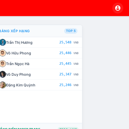
BẢNG XẾP HẠNG
TOP 5
Trần Thị Hương
25,548
VNĐ
À CHẾ TÀI XỬ LÝ VI PHẠM
Võ Hữu Phong
25,446
VNĐ
Trần Ngọc Hà
25,445
VNĐ
Võ Duy Phong
25,347
VNĐ
Đặng Kim Quỳnh
25,246
VNĐ