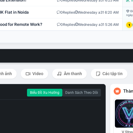
ida Extension?
0
Replies
Wednesday a31 6:25 AM
T
Đi
K Flat in Noida
0
Replies
Wednesday a31 6:20 AM
ngày
 Good for Remote Work?
0
Replies
Wednesday a31 5:26 AM
1
nh ảnh
Video
Âm thanh
Các tập tin
Thàn
Biểu Đồ Xu Hướng
Danh Sách Theo Dõi
V Str