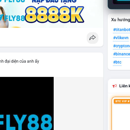
Xu hướn
#titanbo
#vlikevn
#crypto
#binanc
nh đại diện của anh ấy
#btc
Liên k
BTC VIP #