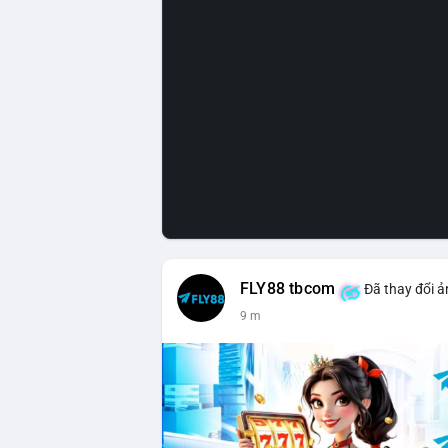
FLY88 tbcom
Đã thay đổi ả
9 m