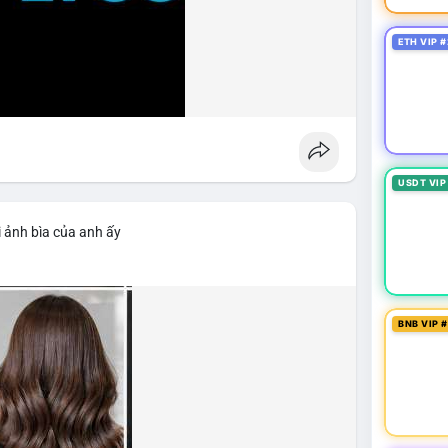
ETH VIP #
USDT VIP
 ảnh bìa của anh ấy
BNB VIP 