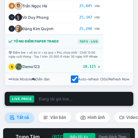
Trần Ngọc Hà
25,445
3
VNĐ
Võ Duy Phong
25,347
4
VNĐ
Đặng Kim Quỳnh
25,246
5
VNĐ
TỔNG ĐIỂM PAPER TRADE
TOP 5 · LIVE
Điểm live = số dư ví + ký quỹ + PnL chưa chốt · Chốt 12:00
ngày cuối tháng · Top 1 trên 20.000 đ nhận 30 ngày VIP Whale.
Demo123
10.115
1
đ
Hide Module
Diễn đàn
Auto-refresh (30s)
Refresh Now
Đang tải giá live...
LIVE PRICE
Tất cả
Văn bản
Hình ảnh
Video
Trung Tâm
(BTC
Biểu Đồ Xu
Danh Sách Theo