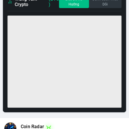
Crypto
)
Hướng
Dõi
Coin Radar