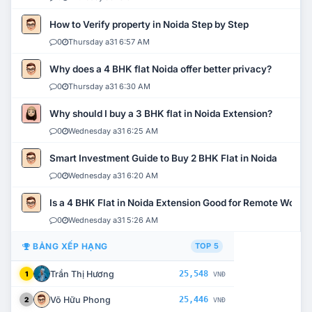
How to Verify property in Noida Step by Step
0
Thursday a31 6:57 AM
Why does a 4 BHK flat Noida offer better privacy?
0
Thursday a31 6:30 AM
Why should I buy a 3 BHK flat in Noida Extension?
0
Wednesday a31 6:25 AM
Smart Investment Guide to Buy 2 BHK Flat in Noida
0
Wednesday a31 6:20 AM
Is a 4 BHK Flat in Noida Extension Good for Remote Work?
0
Wednesday a31 5:26 AM
BẢNG XẾP HẠNG
TOP 5
Trần Thị Hương
25,548
1
VNĐ
Võ Hữu Phong
25,446
2
VNĐ