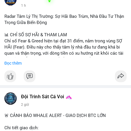
1 h
Radar Tâm Lý Thị Trường: Sợ Hãi Bao Trùm, Nhà Đầu Tư Thận
Trọng Giữa Biến Động
📊 CHỈ SỐ SỢ HÃI & THAM LAM
Chỉ số Fear & Greed hiện tại đạt 31 điểm, nằm trong vùng SỢ
HÃI (Fear). Điều này cho thấy tâm lý nhà đầu tư đang khá bi
quan và thận trọng, với dòng tiền có xu hướng rút khỏi các tài
sản rủi ro. Áp lực bán có thể vẫn còn tiếp diễn trong ngắn hạn,
Đọc thêm
nhưng đây cũng có thể là cơ hội cho những nhà đầu tư dài hạn.
📈 XU HƯỚNG TÌM KIẾM & THẢO LUẬN
• Trên CoinGecko, các đồng coin nổi bật gồm Pudgy Penguins
(PENGU), Tutorial (TUT), (PUMP), Cash Cat (CASHCAT), Fake
World Assets (FWA), Pepe (PEPE) và StonkBroker
Đội Trinh Sát Cá Voi
(STONKBROKER). Các token meme và mới nổi đang thu hút sự
2 giờ
chú ý.
• Tại Việt Nam, Google Trends cho thấy các chủ đề ngoài
🚨 CẢNH BÁO WHALE ALERT - GIAO DỊCH BTC LỚN
crypto như thời tiết, lịch cúp điện, và thể thao (Inter Miami vs
Monterrey) chiếm ưu thế, cho thấy sự quan tâm đến crypto
Chi tiết giao dịch: