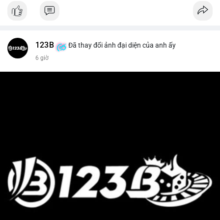
123B
Đã thay đổi ảnh đại diện của anh ấy
6 giờ