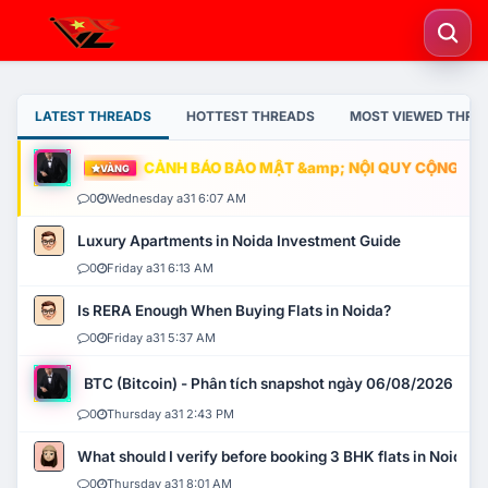
LATEST THREADS
HOTTEST THREADS
MOST VIEWED THRE
CẢNH BÁO BẢO MẬT &amp; NỘI QUY CỘNG ĐỒNG
VÀNG
0
Wednesday a31 6:07 AM
Luxury Apartments in Noida Investment Guide
0
Friday a31 6:13 AM
Is RERA Enough When Buying Flats in Noida?
0
Friday a31 5:37 AM
BTC (Bitcoin) - Phân tích snapshot ngày 06/08/2026
0
Thursday a31 2:43 PM
What should I verify before booking 3 BHK flats in Noida?
0
Thursday a31 8:01 AM