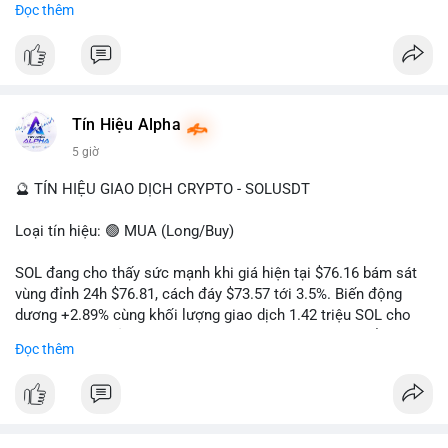
Đọc thêm
hướng đi của dòng tiền. Tránh hành động theo cảm xúc, ưu
#vlikevn
#titanbot
tiên quản trị rủi ro và không mở vị thế lớn trước khi có tín hiệu
rõ ràng về đích đến của số BTC này.
📰 Nguồn: CoinDesk
#94dot58btc
#vilanh
#chuyentiencavoi
#btcmempool
#dongtienlon
Tín Hiệu Alpha
5 giờ
🔮 TÍN HIỆU GIAO DỊCH CRYPTO - SOLUSDT
Loại tín hiệu: 🟢 MUA (Long/Buy)
SOL đang cho thấy sức mạnh khi giá hiện tại $76.16 bám sát
vùng đỉnh 24h $76.81, cách đáy $73.57 tới 3.5%. Biến động
dương +2.89% cùng khối lượng giao dịch 1.42 triệu SOL cho
thấy lực cầu chủ động đang chiếm ưu thế, phe mua kiểm soát
Đọc thêm
hoàn toàn nhịp điều chỉnh.
Khuyến nghị giao dịch cụ thể:
- Vùng Entry: 75.80 - 76.20 (chờ retest vùng kháng cự cũ thành
hỗ trợ)