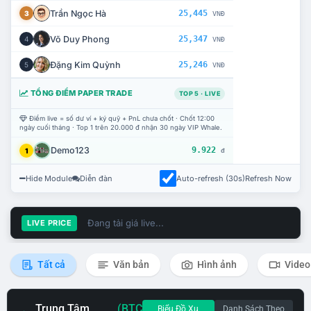
Trần Ngọc Hà
25,445
3
VNĐ
Võ Duy Phong
25,347
4
VNĐ
Đặng Kim Quỳnh
25,246
5
VNĐ
TỔNG ĐIỂM PAPER TRADE
TOP 5 · LIVE
Điểm live = số dư ví + ký quỹ + PnL chưa chốt · Chốt 12:00
ngày cuối tháng · Top 1 trên 20.000 đ nhận 30 ngày VIP Whale.
Demo123
9.922
1
đ
Hide Module
Diễn đàn
Auto-refresh (30s)
Refresh Now
Đang tải giá live...
LIVE PRICE
Tất cả
Văn bản
Hình ảnh
Video
Trung Tâm
(BTC
Biểu Đồ Xu
Danh Sách Theo