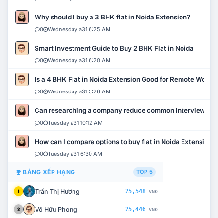
Why should I buy a 3 BHK flat in Noida Extension?
0
Wednesday a31 6:25 AM
Smart Investment Guide to Buy 2 BHK Flat in Noida
0
Wednesday a31 6:20 AM
Is a 4 BHK Flat in Noida Extension Good for Remote Work?
0
Wednesday a31 5:26 AM
Can researching a company reduce common interview mi
0
Tuesday a31 10:12 AM
How can I compare options to buy flat in Noida Extension?
0
Tuesday a31 6:30 AM
BẢNG XẾP HẠNG
TOP 5
Trần Thị Hương
25,548
1
VNĐ
Võ Hữu Phong
25,446
2
VNĐ