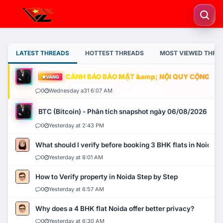
LATEST THREADS
HOTTEST THREADS
MOST VIEWED THRE
CẢNH BÁO BẢO MẬT &amp; NỘI QUY CỘNG ĐỒNG
VÀNG
0
Wednesday a31 6:07 AM
BTC (Bitcoin) - Phân tích snapshot ngày 06/08/2026
0
Yesterday at 2:43 PM
What should I verify before booking 3 BHK flats in Noida?
0
Yesterday at 8:01 AM
How to Verify property in Noida Step by Step
0
Yesterday at 6:57 AM
Why does a 4 BHK flat Noida offer better privacy?
0
Yesterday at 6:30 AM