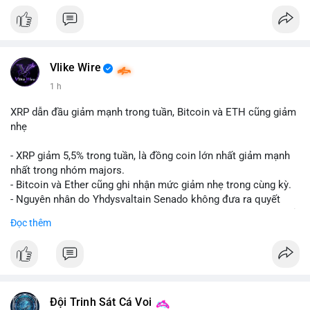
Vlike Wire
1 h
XRP dẫn đầu giảm mạnh trong tuần, Bitcoin và ETH cũng giảm
nhẹ
- XRP giảm 5,5% trong tuần, là đồng coin lớn nhất giảm mạnh
nhất trong nhóm majors.
- Bitcoin và Ether cũng ghi nhận mức giảm nhẹ trong cùng kỳ.
- Nguyên nhân do Yhdysvaltain Senado không đưa ra quyết
định về luật Clarity Act (luật cấu trúc thị trường) trước khi nghỉ
Đọc thêm
hè, đẩy việc thảo luận sang tháng 9.
- Việc trì hoãn pháp lý làm tăng sự không chắc chắn quanh
XRP và Ripple, ảnh hưởng đến tâm lý nhà đầu tư.
#binancesquare
#cryptonews
#xrp
#btc
#eth
#clarityact
#ripple
Đội Trinh Sát Cá Voi