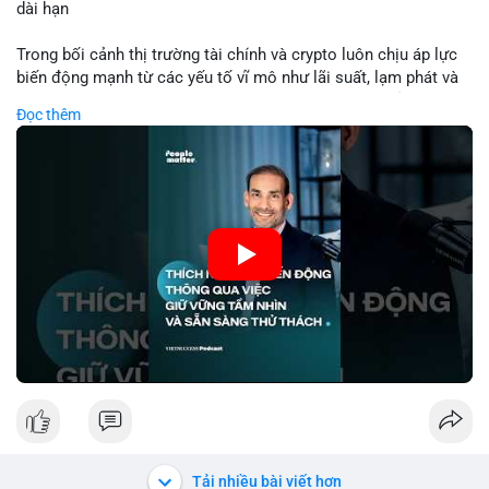
dài hạn
Lời khuyên: Nhà đầu tư nhỏ lẻ nên theo dõi thêm 2-3 giao dịch
tương tự trong 24 giờ tới để xác nhận xu hướng. Không nên
Trong bối cảnh thị trường tài chính và crypto luôn chịu áp lực
hành động vội vàng dựa trên một giao dịch đơn lẻ, hãy ưu tiên
biến động mạnh từ các yếu tố vĩ mô như lãi suất, lạm phát và
quản trị rủi ro và giữ kỷ luật với kế hoạch đầu tư đã đề ra.
chính sách tiền tệ, việc duy trì tầm nhìn chiến lược trở thành
Đọc thêm
chìa khóa để đầu tư viên vượt qua giai đoạn không chắc chắn.
#8dot3271btc
#giaodichlon
#vilanh
#tamlycavoi
Thay vì phản ứng cảm xúc với những dao động ngắn hạn, các
#mempoolbtc
nhà đầu tư thành công thường tập trung vào nguyên tắc cơ
bản, phân배 tài sản hợp lý và kiên持 theo kế hoạch đã định.
Điều này không chỉ giúp giảm rủi ro mà còn tạo điều kiện để
tận dụng cơ hội khi thị trường phục hồi.
🎥 Xem video trực tiếp tại:
Nguồn: VIETSUCCESS
Tải nhiều bài viết hơn