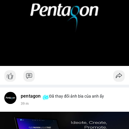
pentagon
Đã thay đổi ảnh bìa của anh ấy
39 m