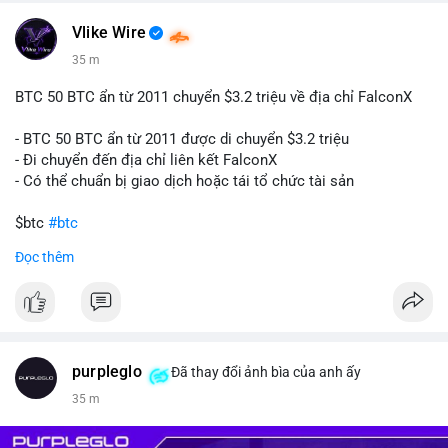
#160btc
#vilanh
#thanhkhoansan
#aplucban
#btcmempool
📰 Nguồn: Cointelegraph
Vlike Wire
35 m
BTC 50 BTC ẩn từ 2011 chuyển $3.2 triệu về địa chỉ FalconX
- BTC 50 BTC ẩn từ 2011 được di chuyển $3.2 triệu
- Đi chuyển đến địa chỉ liên kết FalconX
- Có thể chuẩn bị giao dịch hoặc tái tổ chức tài sản
$btc
#btc
Đọc thêm
#vlikevn
#titanbot
📰 Nguồn: CoinDesk
purpleglo
Đã thay đổi ảnh bìa của anh ấy
35 m