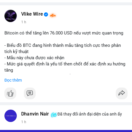
Vlike Wire
1 h
Bitcoin có thể tăng lên 76.000 USD nếu vượt mức quan trọng
- Biểu đồ BTC đang hình thành mẫu tăng tích cực theo phân
tích kỹ thuật
- Mẫu này chưa được xác nhận
- Mức giá quyết định là yếu tố then chốt để xác định xu hướng
tăng
- Nếu phá vỡ mức này, BTC có thể hướng tới 76.000 USD
Đọc thêm
#binancesquare
#cryptonews
#btc
$btc
#vlikevn
#titanbot
Dhanvin Nair
Đã thay đổi ảnh đại diện của anh ấy
1 h
📰 Nguồn: CoinDesk