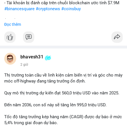
- Tài khoản bị đánh cắp trên chuỗi blockchain ước tính $7.9M
#binancesquare
#cryptonews
#coinsbuy
$btc $eth
Đọc thêm
#vlikevn
#titanbot
📰 Nguồn: Cointelegraph
bhavesh31
2 giờ
Thị trường toàn cầu về linh kiện cảm biến vị trí và góc cho máy
móc off-highway đang tăng trưởng ổn định.
Quy mô thị trường dự kiến đạt 560,0 triệu USD vào năm 2025.
Đến năm 2036, con số này sẽ tăng lên 995,0 triệu USD.
Tốc độ tăng trưởng kép hàng năm (CAGR) được dự báo ở mức
5,4% trong giai đoạn dự báo.