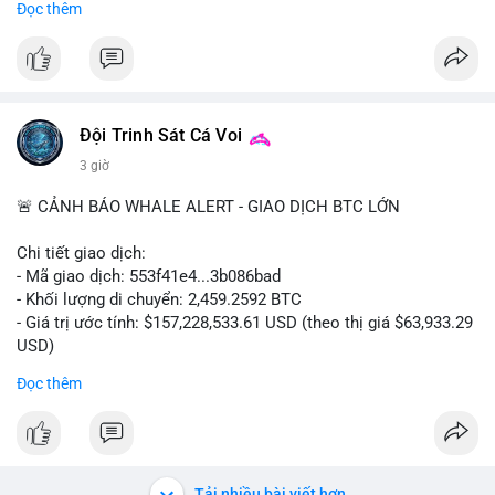
Đọc thêm
#binancesquare
#cryptonews
#clarityact
#uspolitics
$btc $eth
#vlikevn
#titanbot
Đội Trinh Sát Cá Voi
3 giờ
📰 Nguồn: Cointelegraph
🚨 CẢNH BÁO WHALE ALERT - GIAO DỊCH BTC LỚN
Chi tiết giao dịch:
- Mã giao dịch: 553f41e4...3b086bad
- Khối lượng di chuyển: 2,459.2592 BTC
- Giá trị ước tính: $157,228,533.61 USD (theo thị giá $63,933.29
USD)
- Thời gian: 17:19:35 2026-08-10 UTC
Đọc thêm
Nhận định phân tích hành vi của Cá voi dựa trên giao dịch này:
Khối lượng 2,459 BTC trị giá hơn 157 triệu USD được di chuyển
trong một giao dịch duy nhất cho thấy đây là hành động của
một tổ chức lớn hoặc quỹ đầu tư. Với mức giá hiện tại, động
Tải nhiều bài viết hơn