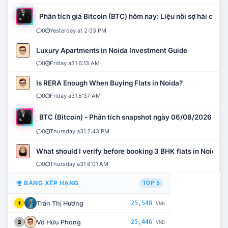
Phân tích giá Bitcoin (BTC) hôm nay: Liệu nỗi sợ hãi có mở 
0
Yesterday at 2:33 PM
Luxury Apartments in Noida Investment Guide
0
Friday a31 6:13 AM
Is RERA Enough When Buying Flats in Noida?
0
Friday a31 5:37 AM
BTC (Bitcoin) - Phân tích snapshot ngày 06/08/2026
0
Thursday a31 2:43 PM
What should I verify before booking 3 BHK flats in Noida?
0
Thursday a31 8:01 AM
BẢNG XẾP HẠNG
TOP 5
Trần Thị Hương
25,548
1
VNĐ
Võ Hữu Phong
25,446
2
VNĐ