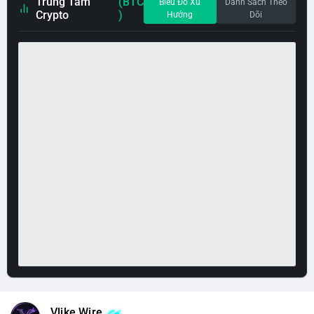
Trung Tâm
(BTC
Biểu Đồ Xu
Danh Sách Theo
Crypto
)
Hướng
Dõi
Vlike Wire