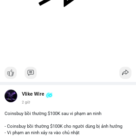
#128dot95btc
#8triệuusd
#chuyenvilanh
#aplucban
#btcmempool
Vlike Wire
2 giờ
Coinsbuy bồi thường $100K sau vi phạm an ninh
- Coinsbuy bồi thường $100K cho người dùng bị ảnh hưởng
- Vi phạm an ninh xảy ra vào chủ nhật