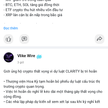
Lời khuyên:
- BTC, ETH, SOL tăng giá đồng thời
Nhà đầu tư nhỏ lẻ nên quan sát thêm các giao dịch tiếp theo
- ETF crypto thu hút nhiều vốn đầu tư
từ cùng địa chỉ ví. Tránh hành động theo cảm xúc, chỉ vào lệnh
- XRP lân cận bị ẩn nấp trong bão giá
khi xác nhận xu hướng rõ ràng từ dòng tiền lớn.
$xrp
#xrp
$btc
#btc
$eth
#eth
$sol
#sol
Đọc thêm
#24point5btc
#cavoichuyentien
#mempoolbtc
#tichluydaihan
#1point56trieuusd
#vlikevn
#titanbot
📰 Nguồn: CoinDesk
Vlike Wire
3 giờ
Giới ủng hộ crypto thất vọng vì dự luật CLARITY bị trì hoãn
• Thượng viện Hoa Kỳ tạm hoãn bỏ phiếu dự luật cấu trúc thị
trường crypto quan trọng.
• Việc trì hoãn do nghỉ lễ kéo dài một tháng gây thất vọng cho
cộng đồng.
• Các nhà lập pháp dự kiến sẽ xem xét lại sau khi kỳ nghỉ kết
thúc.