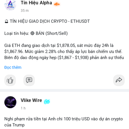
Tín Hiệu Alpha
#vlikevn
#titanbot
35 m
📰 Nguồn: Cointelegraph
🔮 TÍN HIỆU GIAO DỊCH CRYPTO - ETHUSDT
Loại tín hiệu: 🔴 BÁN (Short/Sell)
Giá ETH đang giao dịch tại $1,878.05, sát mức đáy 24h là
$1,867.96. Mức giảm 2.28% cho thấy áp lực bán chiếm ưu thế.
Biên độ dao động ngày hẹp ($1,867 - $1,938) phản ánh sự thiếu
vắng lực mua chủ động. Khối lượng 222,610 ETH cho thấy
Đọc thêm
dòng tiền đang rút khỏi thị trường, xác nhận xu hướng giảm
ngắn hạn.
Khuyến nghị giao dịch:
- Vùng Entry: $1,880 - $1,890
- Take Profit: TP1: $1,850, TP2: $1,820
Vlike Wire
- Stop Loss: $1,915
1 h
Quản trị rủi ro: Chỉ sử dụng 2-3% tài khoản cho lệnh này và
Nghi phạm rửa tiền tại Anh chi 100 triệu USD vào dự án crypto
tuân thủ tuyệt đối mức cắt lỗ để bảo vệ vốn.
của Trump