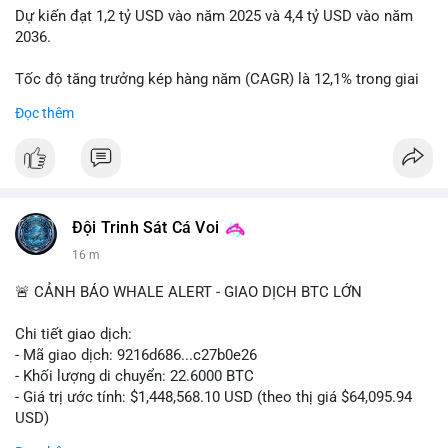
Dự kiến đạt 1,2 tỷ USD vào năm 2025 và 4,4 tỷ USD vào năm
2036.
Tốc độ tăng trưởng kép hàng năm (CAGR) là 12,1% trong giai
đoạn dự báo.
Đọc thêm
Điều này cho thấy nhu cầu ngày càng cao về không khí sạch
trong xe.
Bạn nghĩ yếu tố nào thúc đẩy tăng trưởng này? Chia sẻ quan
điểm nhé!
Đội Trinh Sát Cá Voi
16 m
🚨 CẢNH BÁO WHALE ALERT - GIAO DỊCH BTC LỚN
Chi tiết giao dịch:
- Mã giao dịch: 9216d686...c27b0e26
- Khối lượng di chuyển: 22.6000 BTC
- Giá trị ước tính: $1,448,568.10 USD (theo thị giá $64,095.94
USD)
- Thời gian: 20:19:59 2026-08-10 UTC