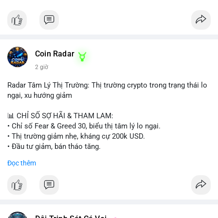
Coin Radar
2 giờ
Radar Tâm Lý Thị Trường: Thị trường crypto trong trạng thái lo
ngại, xu hướng giảm
📊 CHỈ SỐ SỢ HÃI & THAM LAM:
• Chỉ số Fear & Greed 30, biểu thị tâm lý lo ngại.
• Thị trường giảm nhẹ, kháng cự 200k USD.
• Đầu tư giảm, bán tháo tăng.
Đọc thêm
📈 XU HƯỚNG TÌM KIẾM & THẢO LUẬN:
• Coin: MowCat, DAPPOS, , Cash Cat, Bittensor, Pudgy
Penguins, Audiera.
• Chủ đề: Ethereum, Solana, Dogecoin, Chainlink, Tesla, UFC,
Premier League, Champions League, NFL, Microsoft, Google.