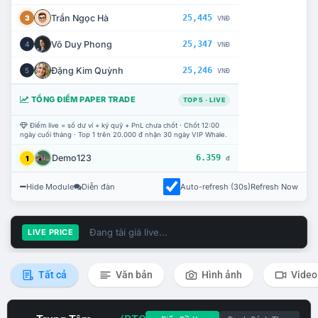
Trần Ngọc Hà
25,445
3
VNĐ
Võ Duy Phong
25,347
4
VNĐ
Đặng Kim Quỳnh
25,246
5
VNĐ
TỔNG ĐIỂM PAPER TRADE
TOP 5 · LIVE
Điểm live = số dư ví + ký quỹ + PnL chưa chốt · Chốt 12:00
ngày cuối tháng · Top 1 trên 20.000 đ nhận 30 ngày VIP Whale.
Demo123
6.359
1
đ
Hide Module
Diễn đàn
Auto-refresh (30s)
Refresh Now
Đang tải giá live...
LIVE PRICE
Tất cả
Văn bản
Hình ảnh
Video