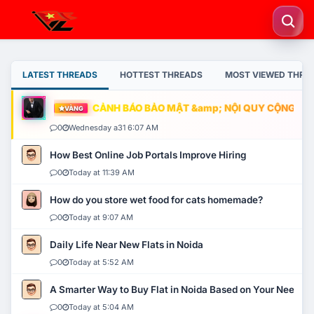
LATEST THREADS
HOTTEST THREADS
MOST VIEWED THRE
CẢNH BÁO BẢO MẬT &amp; NỘI QUY CỘNG ĐỒNG
VÀNG
0
Wednesday a31 6:07 AM
How Best Online Job Portals Improve Hiring
0
Today at 11:39 AM
How do you store wet food for cats homemade?
0
Today at 9:07 AM
Daily Life Near New Flats in Noida
0
Today at 5:52 AM
A Smarter Way to Buy Flat in Noida Based on Your Needs
0
Today at 5:04 AM