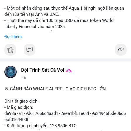
#shorteth
#ethusdt
#bearisheth
#vung1880
#quantriruiro
- Một cá nhân đứng sau thực thể Aqua 1 bị nghi ngờ liên quan
đến rửa tiền tại Anh và UAE.
- Thực thể này đã chi 100 triệu USD để mua token World
Liberty Financial vào năm 2025.
- Thông tin được trích dẫn từ tờ New York Times.
Đọc thêm
#binancesquare
#cryptonews
#worldlibertyfinancial
#trump
$wlf
#wlf
#vlikevn
#titanbot
Đội Trinh Sát Cá Voi
1 h
📰 Nguồn: Cointelegraph
🚨 CẢNH BÁO WHALE ALERT - GIAO DỊCH BTC LỚN
Chi tiết giao dịch:
- Mã giao dịch:
de93a7a179d617666c4aad172eee1bf51e62f79a34946f6de06d5
ecf0164400f
- Khối lượng di chuyển: 128.9506 BTC