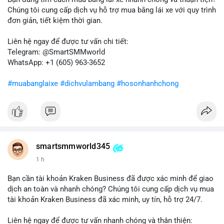
nếu chuyển sang ví lạnh, tín hiệu này cho thấy niềm tin nắm giữ
Chúng tôi cung cấp dịch vụ hỗ trợ mua bằng lái xe với quy trình
của nhà đầu tư lớn vẫn còn vững chắc.
đơn giản, tiết kiệm thời gian.
Lời khuyên cho nhà đầu tư nhỏ lẻ: Theo dõi sát các giao dịch
Liên hệ ngay để được tư vấn chi tiết:
tiếp theo từ địa chỉ này để xác định điểm đến của dòng tiền.
Telegram: @SmartSMMworld
Tránh hành động theo cảm xúc; hãy dựa trên dữ liệu xác nhận
WhatsApp: +1 (605) 963-3652
và quản lý rủi ro chặt chẽ trong bối cảnh biến động có thể gia
tăng.
#muabanglaixe
#dichvulambang
#hosonhanhchong
#87917btc
#572kusd
#vilanh
#tichluydaihan
#btcmempool
smartsmmworld345
1 h
Bạn cần tài khoản Kraken Business đã được xác minh để giao
dịch an toàn và nhanh chóng? Chúng tôi cung cấp dịch vụ mua
tài khoản Kraken Business đã xác minh, uy tín, hỗ trợ 24/7.
Liên hệ ngay để được tư vấn nhanh chóng và thân thiện: