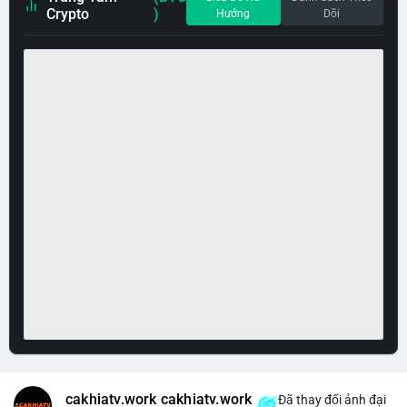
Crypto
)
Hướng
Dõi
cakhiatv.work cakhiatv.work
Đã thay đổi ảnh đại