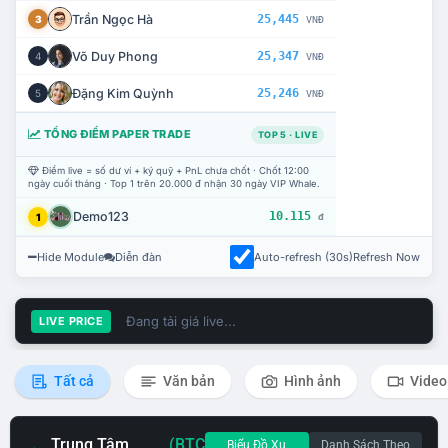
Trần Ngọc Hà
25,445
3
VNĐ
Võ Duy Phong
25,347
4
VNĐ
Đặng Kim Quỳnh
25,246
5
VNĐ
TỔNG ĐIỂM PAPER TRADE
TOP 5 · LIVE
Điểm live = số dư ví + ký quỹ + PnL chưa chốt · Chốt 12:00
ngày cuối tháng · Top 1 trên 20.000 đ nhận 30 ngày VIP Whale.
Demo123
10.115
1
đ
Hide Module
Diễn đàn
Auto-refresh (30s)
Refresh Now
Đang tải giá live...
LIVE PRICE
Tất cả
Văn bản
Hình ảnh
Video
Trung Tâm
(BTC
Biểu Đồ Xu
Danh Sách Theo