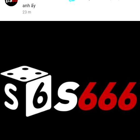
anh ấy
23 m