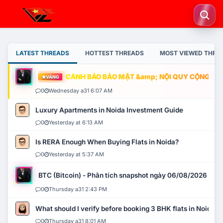
LATEST THREADS
HOTTEST THREADS
MOST VIEWED THRE
CẢNH BÁO BẢO MẬT &amp; NỘI QUY CỘNG ĐỒNG
VÀNG
0
Wednesday a31 6:07 AM
Luxury Apartments in Noida Investment Guide
0
Yesterday at 6:13 AM
Is RERA Enough When Buying Flats in Noida?
0
Yesterday at 5:37 AM
BTC (Bitcoin) - Phân tích snapshot ngày 06/08/2026
0
Thursday a31 2:43 PM
What should I verify before booking 3 BHK flats in Noida?
0
Thursday a31 8:01 AM