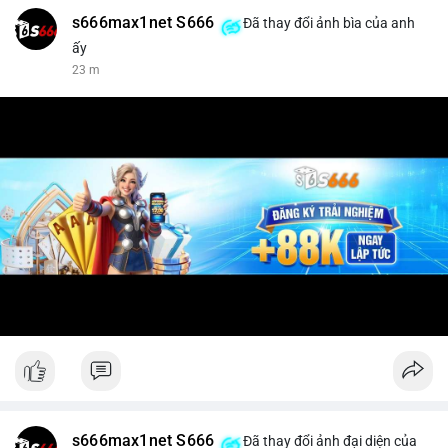
s666max1net S666
Đã thay đổi ảnh bìa của anh
ấy
23 m
s666max1net S666
Đã thay đổi ảnh đại diện của