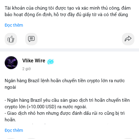
Tài khoản của chúng tôi được tạo và xác minh thủ công, đảm
bảo hoạt động ổn định, hỗ trợ đầy đủ giấy tờ và có thể dùng
ngay cho doanh nghiệp của bạn.
Đọc thêm
Liên hệ ngay để được tư vấn và hỗ trợ nhanh nhất:
Telegram: @SmartSMMworld
WhatsApp: +1 (605) 963-3652
#buyverifiedstripeaccounts
#stripeaccounts
#paymentgateway
Vlike Wire
2 giờ
Ngân hàng Brazil lệnh hoãn chuyển tiền crypto lớn ra nước
ngoài
- Ngân hàng Brazil yêu cầu sàn giao dịch trì hoãn chuyển tiền
crypto lớn (>10.000 USD) ra nước ngoài.
- Giao dịch nhỏ hơn nhưng được đánh dấu rủi ro cũng bị trì
hoãn.
- Quy định nhằm kiểm soát dòng tiền, ngăn chặn rửa tiền.
Đọc thêm