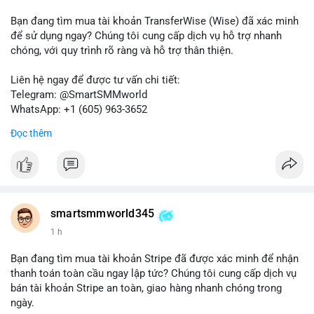
Bạn đang tìm mua tài khoản TransferWise (Wise) đã xác minh
để sử dụng ngay? Chúng tôi cung cấp dịch vụ hỗ trợ nhanh
chóng, với quy trình rõ ràng và hỗ trợ thân thiện.
Liên hệ ngay để được tư vấn chi tiết:
Telegram: @SmartSMMworld
WhatsApp: +1 (605) 963-3652
Đọc thêm
Lưu ý: Việc mua bán tài khoản có thể vi phạm điều khoản dịch
vụ của Wise. Hãy cân nhắc kỹ trước khi quyết định.
#wise
#transferwise
#taikhoanxacminh
#dichvutaichinh
smartsmmworld345
1 h
Bạn đang tìm mua tài khoản Stripe đã được xác minh để nhận
thanh toán toàn cầu ngay lập tức? Chúng tôi cung cấp dịch vụ
bán tài khoản Stripe an toàn, giao hàng nhanh chóng trong
ngày.