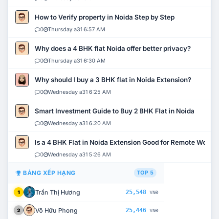
How to Verify property in Noida Step by Step
0
Thursday a31 6:57 AM
Why does a 4 BHK flat Noida offer better privacy?
0
Thursday a31 6:30 AM
Why should I buy a 3 BHK flat in Noida Extension?
0
Wednesday a31 6:25 AM
Smart Investment Guide to Buy 2 BHK Flat in Noida
0
Wednesday a31 6:20 AM
Is a 4 BHK Flat in Noida Extension Good for Remote Work?
0
Wednesday a31 5:26 AM
BẢNG XẾP HẠNG
TOP 5
Trần Thị Hương
25,548
1
VNĐ
Võ Hữu Phong
25,446
2
VNĐ