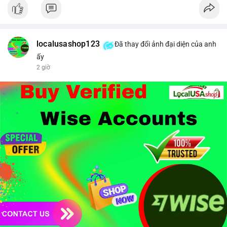
#binancesquare
#cryptonews
#brazil
#regulation
$btc $eth
#vlikevn
#titanbot
localusashop123
Đã thay đổi ảnh đại diện của anh
ấy
📰 Nguồn: CoinDesk
2 giờ