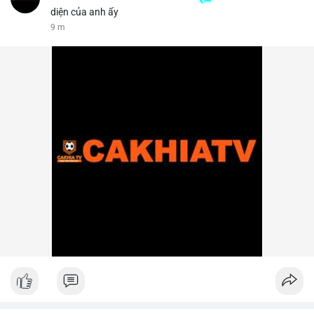
diện của anh ấy
9 m