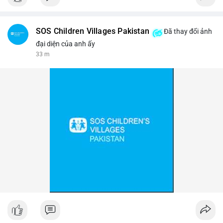
$btc
SOS Children Villages Pakistan
Đã thay đổi ảnh
#vlikevn
#titanbot
đại diện của anh ấy
33 m
📰 Nguồn: Cointelegraph