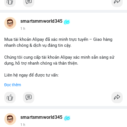
#buywalmartselleraccounts
#walmartseller
#ecommercesolutions
smartsmmworld345
1 h
Mua tài khoản Alipay đã xác minh trực tuyến – Giao hàng
nhanh chóng & dịch vụ đáng tin cậy.
Chúng tôi cung cấp tài khoản Alipay xác minh sẵn sàng sử
dụng, hỗ trợ nhanh chóng và thân thiện.
Liên hệ ngay để được tư vấn:
Telegram: @SmartSMMworld
Đọc thêm
WhatsApp: +1 (605) 963-3652
#buyverifiedalipayaccounts
smartsmmworld345
1 h