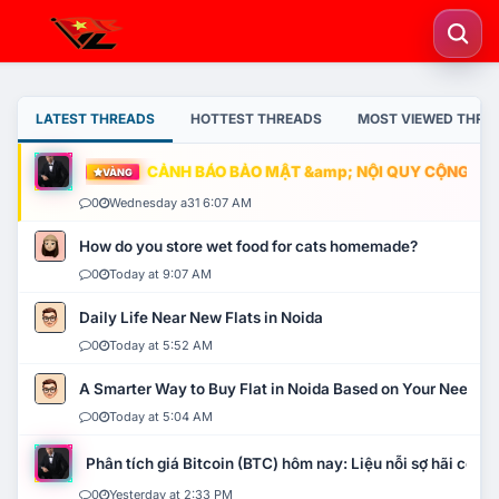
LATEST THREADS
HOTTEST THREADS
MOST VIEWED THRE
CẢNH BÁO BẢO MẬT &amp; NỘI QUY CỘNG ĐỒNG
VÀNG
0
Wednesday a31 6:07 AM
How do you store wet food for cats homemade?
0
Today at 9:07 AM
Daily Life Near New Flats in Noida
0
Today at 5:52 AM
A Smarter Way to Buy Flat in Noida Based on Your Needs
0
Today at 5:04 AM
Phân tích giá Bitcoin (BTC) hôm nay: Liệu nỗi sợ hãi có mở 
0
Yesterday at 2:33 PM