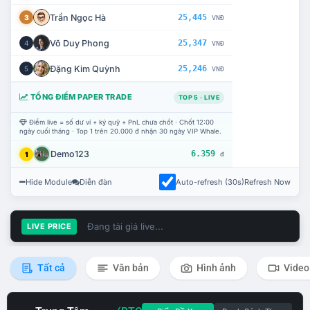
Trần Ngọc Hà
25,445
3
VNĐ
Võ Duy Phong
25,347
4
VNĐ
Đặng Kim Quỳnh
25,246
5
VNĐ
TỔNG ĐIỂM PAPER TRADE
TOP 5 · LIVE
Điểm live = số dư ví + ký quỹ + PnL chưa chốt · Chốt 12:00
ngày cuối tháng · Top 1 trên 20.000 đ nhận 30 ngày VIP Whale.
Demo123
6.359
1
đ
Hide Module
Diễn đàn
Auto-refresh (30s)
Refresh Now
Đang tải giá live...
LIVE PRICE
Tất cả
Văn bản
Hình ảnh
Video