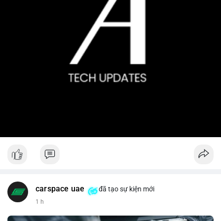
carspace uae
đã tạo sự kiện mới
1 h