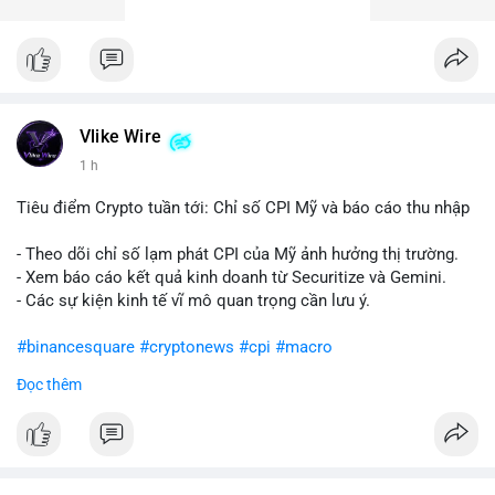
Vlike Wire
1 h
Tiêu điểm Crypto tuần tới: Chỉ số CPI Mỹ và báo cáo thu nhập
- Theo dõi chỉ số lạm phát CPI của Mỹ ảnh hưởng thị trường.
- Xem báo cáo kết quả kinh doanh từ Securitize và Gemini.
- Các sự kiện kinh tế vĩ mô quan trọng cần lưu ý.
#binancesquare
#cryptonews
#cpi
#macro
Đọc thêm
$btc $eth
#vlikevn
#titanbot
📰 Nguồn: CoinDesk