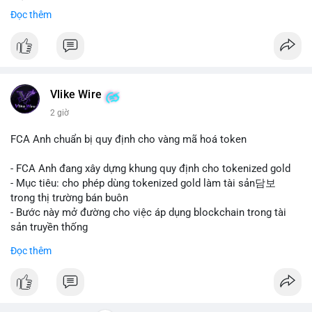
mảng thanh toán số.
Đọc thêm
#mastercard
#bvnk
#stablecoin
#cryptonews
#binancesquare
$btc $eth
#vlikevn
#titanbot
Vlike Wire
2 giờ
📰 Nguồn: CoinDesk
FCA Anh chuẩn bị quy định cho vàng mã hoá token
- FCA Anh đang xây dựng khung quy định cho tokenized gold
- Mục tiêu: cho phép dùng tokenized gold làm tài sản담보
trong thị trường bán buôn
- Bước này mở đường cho việc áp dụng blockchain trong tài
sản truyền thống
#binancesquare
#cryptonews
#tokenizedgold
#fca
#uk
Đọc thêm
$btc $eth
#vlikevn
#titanbot