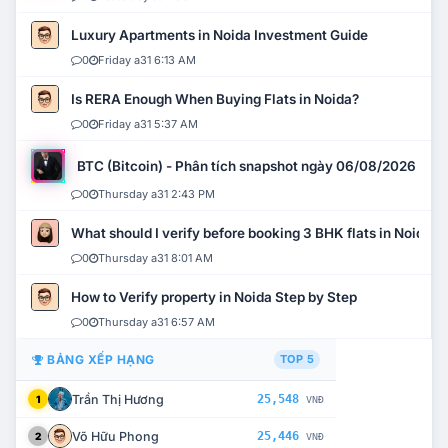
Luxury Apartments in Noida Investment Guide
0
Friday a31 6:13 AM
Is RERA Enough When Buying Flats in Noida?
0
Friday a31 5:37 AM
BTC (Bitcoin) - Phân tích snapshot ngày 06/08/2026
0
Thursday a31 2:43 PM
What should I verify before booking 3 BHK flats in Noida?
0
Thursday a31 8:01 AM
How to Verify property in Noida Step by Step
0
Thursday a31 6:57 AM
BẢNG XẾP HẠNG
TOP 5
Trần Thị Hương
25,548
1
VNĐ
Võ Hữu Phong
25,446
2
VNĐ