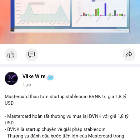
dịch đơn lẻ, đây có thể là hành động gom hàng vào ví lạnh để
tích lũy dài hạn.
Nhà đầu tư nhỏ lẻ nên theo dõi sát dòng tiền tiếp theo từ địa
chỉ nguồn. Nếu thấy dòng tiền đổ vào sàn giao dịch, cần thận
trọng với nhịp điều chỉnh ngắn hạn. Tránh hành động theo cảm
xúc, hãy chờ xác nhận hướng đi của dòng tiền trước khi đưa ra
quyết định vào lệnh.
#525btc
#cavoichuyentien
#btcmempool
#phantichonchain
#biendonggia
Vlike Wire
2 giờ
Mastercard thâu tóm startup stablecoin BVNK trị giá 1,8 tỷ
USD
- Mastercard hoàn tất thương vụ mua lại BVNK với giá 1,8 tỷ
USD.
- BVNK là startup chuyên về giải pháp stablecoin.
- Thương vụ đánh dấu bước tiến lớn của Mastercard trong