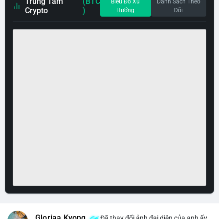
Trung Tâm
(BTC
Biểu Đồ Xu
Danh Sách Theo
Crypto
)
Hướng
Dõi
Gloriaa Kyong
Đã thay đổi ảnh đại diện của anh ấy