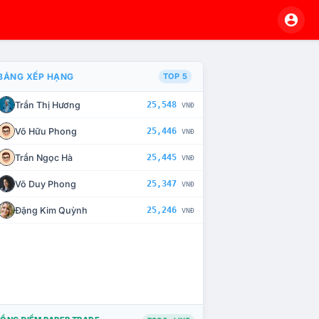
BẢNG XẾP HẠNG
TOP 5
Trần Thị Hương
25,548
VNĐ
À CHẾ TÀI XỬ LÝ VI PHẠM
Võ Hữu Phong
25,446
VNĐ
Trần Ngọc Hà
25,445
VNĐ
Võ Duy Phong
25,347
VNĐ
Đặng Kim Quỳnh
25,246
VNĐ