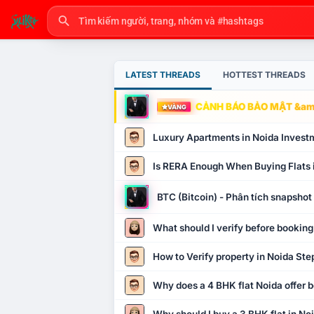
LATEST THREADS
HOTTEST THREADS
CẢNH BÁO BẢO MẬT &amp
VÀNG
Luxury Apartments in Noida Invest
Is RERA Enough When Buying Flats 
BTC (Bitcoin) - Phân tích snapsho
What should I verify before booking
How to Verify property in Noida Ste
Why does a 4 BHK flat Noida offer b