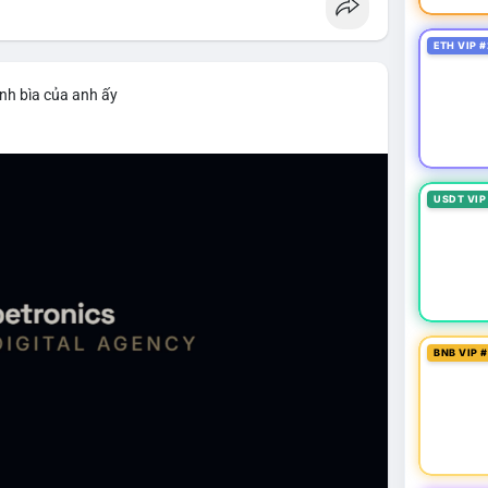
ETH VIP #
nh bìa của anh ấy
USDT VIP
BNB VIP 