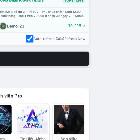
ỔNG ĐIỂM PAPER TRADE
TOP 5 · LIVE
ểm live = số dư ví + ký quỹ + PnL chưa chốt · Chốt 12:00
 cuối tháng · Top 1 trên 20.000 đ nhận 30 ngày VIP Whale.
Demo123
10.115
đ
Auto-refresh (30s)
Refresh Now
h viên Pro
eam
Tín Hiệu Alpha
Sơn Vlike