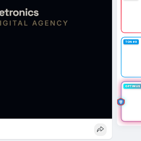
TON #9
OPTIMUS 