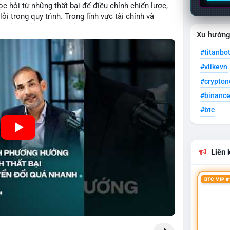
c hỏi từ những thất bại để điều chỉnh chiến lược,
ỗi trong quy trình. Trong lĩnh vực tài chính và
quản lý rủi ro hiệu quả và tránh lặp lại sai lầm. Điều
Xu hướn
 các mô hình kinh doanh mới hoặc đầu tư vào dự án
#titanbo
#vlikevn
#crypto
#binanc
#btc
Liên k
BTC VIP #