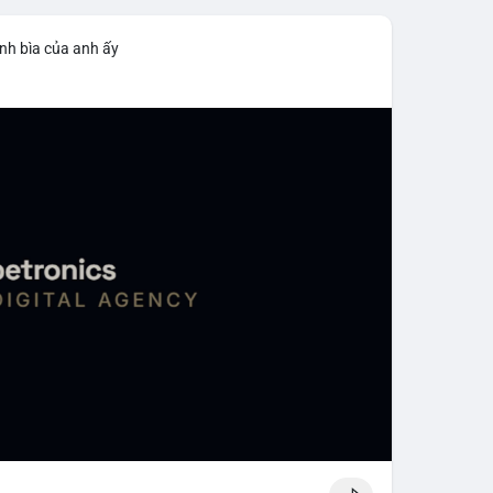
nh bìa của anh ấy