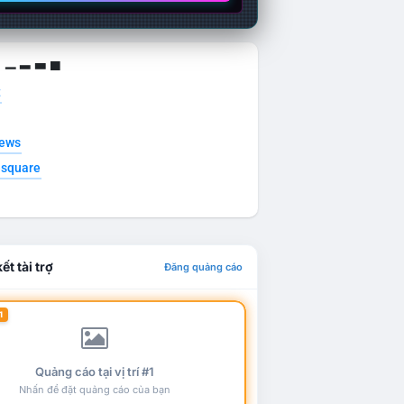
g ▁ ▂ ▃ ▄
t
news
esquare
ết tài trợ
Đăng quảng cáo
1
Quảng cáo tại vị trí #1
Nhấn để đặt quảng cáo của bạn