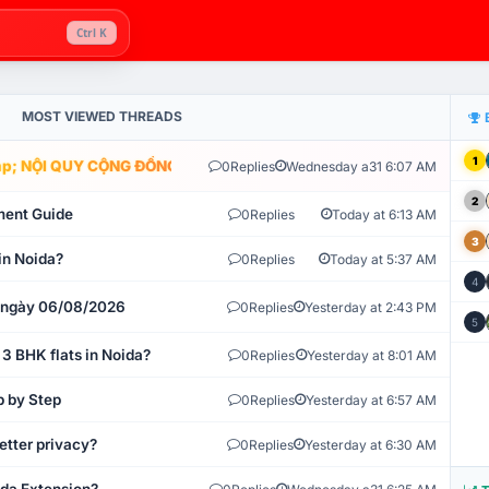
Ctrl K
MOST VIEWED THREADS
1
; NỘI QUY CỘNG ĐỒNG VLIKE.VN: HỆ THỐNG GIÁM SÁT TỰ ĐỘNG V
0
Replies
Wednesday a31 6:07 AM
2
ment Guide
0
Replies
Today at 6:13 AM
3
in Noida?
0
Replies
Today at 5:37 AM
4
t ngày 06/08/2026
0
Replies
Yesterday at 2:43 PM
5
 3 BHK flats in Noida?
0
Replies
Yesterday at 8:01 AM
p by Step
0
Replies
Yesterday at 6:57 AM
etter privacy?
0
Replies
Yesterday at 6:30 AM