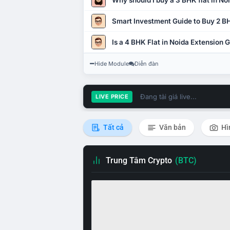
Why should I buy a 3 BHK flat in No
Smart Investment Guide to Buy 2 BH
Is a 4 BHK Flat in Noida Extension
Hide Module
Diễn đàn
Đang tải giá live...
LIVE PRICE
Tất cả
Văn bản
Hì
Trung Tâm Crypto
(BTC)