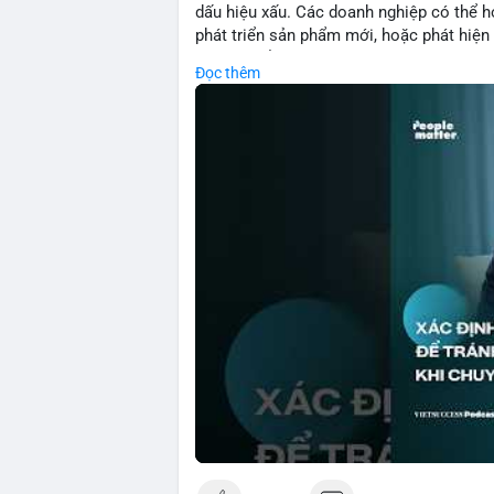
dấu hiệu xấu. Các doanh nghiệp có thể họ
phát triển sản phẩm mới, hoặc phát hiện l
crypto, hiểu rõ nguyên nhân thất bại giúp 
Đọc thêm
này đặc biệt quan trọng khi áp dụng vào
blockchain.
🎥 Xem video trực tiếp tại:
Nguồn: VIETSUCCESS