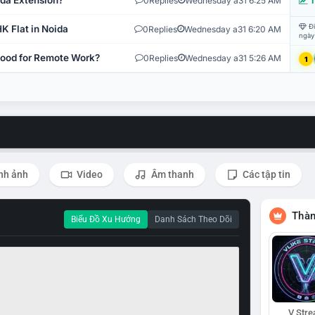
ida Extension?
0
Replies
Wednesday a31 6:25 AM
T
Đi
K Flat in Noida
0
Replies
Wednesday a31 6:20 AM
ngày
 Good for Remote Work?
0
Replies
Wednesday a31 5:26 AM
1
nh ảnh
Video
Âm thanh
Các tập tin
Thàn
Biểu Đồ Xu Hướng
Danh Sách Theo Dõi
V Str