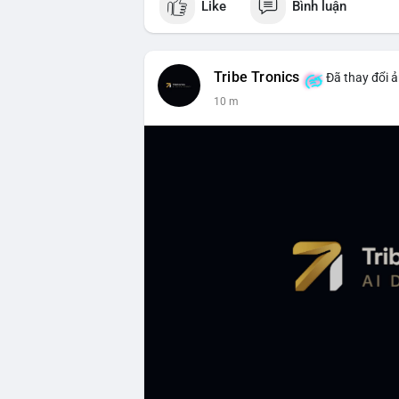
Like
Bình luận
Tribe Tronics
Đã thay đổi ả
10 m