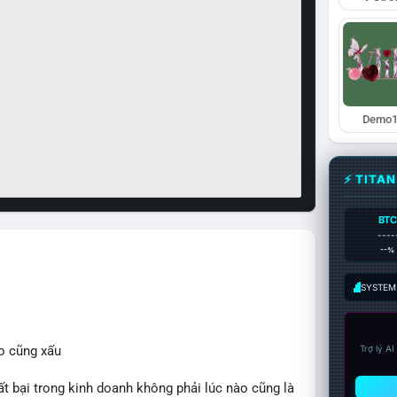
Demo1
⚡ TITA
BTC
----
--%
SYSTEM:
o cũng xấu
Trợ lý A
bại trong kinh doanh không phải lúc nào cũng là