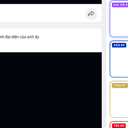
SOL VIP #
nh đại diện của anh ấy
ADA #6
DOGE #7
TRX #8