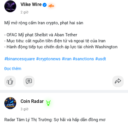
Vlike Wire
2 giờ
Mỹ mở rộng cấm Iran crypto, phạt hai sàn
- OFAC Mỹ phạt Shelbit và Aban Tether
- Mục tiêu: cắt nguồn tiền điện tử và ngoại tệ của Iran
- Hành động tiếp tục chiến dịch áp lực tài chính Washington
#binancesquare
#cryptonews
#iran
#sanctions
#usdt
Đọc thêm
$usdt
#vlikevn
#titanbot
📰 Nguồn: CoinDesk
Coin Radar
3 giờ
Radar Tâm Lý Thị Trường: Sợ hãi và hấp dẫn đồng mơ