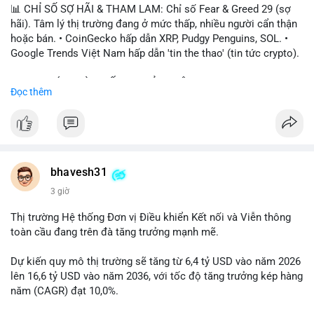
📊 CHỈ SỐ SỢ HÃI & THAM LAM: Chỉ số Fear & Greed 29 (sợ
hãi). Tâm lý thị trường đang ở mức thấp, nhiều người cẩn thận
hoặc bán. • CoinGecko hấp dẫn XRP, Pudgy Penguins, SOL. •
Google Trends Việt Nam hấp dẫn 'tin the thao' (tin tức crypto).
📈 XU HƯỚNG TÌM KIẾM & THẢO LUẬN: • XRP, SOL, PENGU,
Đọc thêm
ONDO, CASHCAT. • Chủ đề 'tô thị ty na' (tỷ giá) và 'giao thông'
(giao thông tài chính). • Bàn tán Binance Square tập trung vào
BTC breakout và lệnh long/short.
💬 DÒNG CHẢY TIN TỨC & TRUYỀN THÔNG: • Trump khẳng
định crypto là 'vấn đề lớn' giúp giảm áp lực USD. • Binance hỗ
bhavesh31
trợ cổ phiếu Apple/IBM. • Bài đăng hấp dẫn về $HFT, $SKYAI,
3 giờ
$BICO. • Tin nhắn cảnh báo về hack North Korea (Bybit).
Thị trường Hệ thống Đơn vị Điều khiển Kết nối và Viễn thông
💡 NHẬN ĐỊNH & KHUYẾN NGHỊ: Tâm lý thị trường đang phân
toàn cầu đang trên đà tăng trưởng mạnh mẽ.
cực. Sợ hãi do chỉ số thấp, nhưng hấp dẫn từ xu hướng meme
coin (PENGU, CASHCAT) và tin cậy từ các dự án lớn (BTC,
Dự kiến quy mô thị trường sẽ tăng từ 6,4 tỷ USD vào năm 2026
SOL). Rủi ro tăng nếu không có thông tin rõ ràng về quy định.
lên 16,6 tỷ USD vào năm 2036, với tốc độ tăng trưởng kép hàng
năm (CAGR) đạt 10,0%.
📊 Nguồn: Radar Tâm Lý Thị Trường