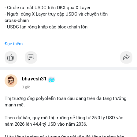
#vlikevn
#titanbot
- Circle ra mắt USDC trên OKX qua X Layer
📰 Nguồn: Decrypt
- Người dùng X Layer truy cập USDC và chuyển tiền
cross‑chain
- USDC lan rộng khắp các blockchain lớn
#binancesquare
#cryptonews
#usdc
#okx
#xlayer
Đọc thêm
$usdc
#vlikevn
#titanbot
📰 Nguồn: Cointelegraph
bhavesh31
3 giờ
Thị trường ống polyolefin toàn cầu đang trên đà tăng trưởng
mạnh mẽ.
Theo dự báo, quy mô thị trường sẽ tăng từ 25,0 tỷ USD vào
năm 2026 lên 44,4 tỷ USD vào năm 2036.