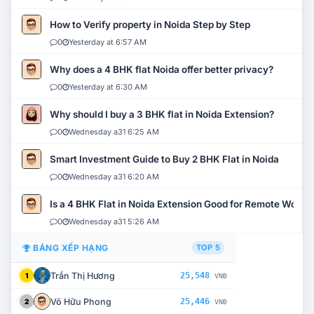
How to Verify property in Noida Step by Step
0
Yesterday at 6:57 AM
Why does a 4 BHK flat Noida offer better privacy?
0
Yesterday at 6:30 AM
Why should I buy a 3 BHK flat in Noida Extension?
0
Wednesday a31 6:25 AM
Smart Investment Guide to Buy 2 BHK Flat in Noida
0
Wednesday a31 6:20 AM
Is a 4 BHK Flat in Noida Extension Good for Remote Work?
0
Wednesday a31 5:26 AM
BẢNG XẾP HẠNG
TOP 5
Trần Thị Hương
25,548
1
VNĐ
Võ Hữu Phong
25,446
2
VNĐ