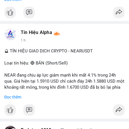
- Tác động: rủi ro cho thị trường crypto, tăng áp lực pháp lý.
#binancesquare
#cryptonews
#ofac
#ussanctions
#iran
$btc $eth
Tín Hiệu Alpha
#vlikevn
#titanbot
1 h
📰 Nguồn: Cointelegraph
🔮 TÍN HIỆU GIAO DỊCH CRYPTO - NEARUSDT
Loại tín hiệu: 🔴 BÁN (Short/Sell)
NEAR đang chịu áp lực giảm mạnh khi mất 4.1% trong 24h
qua. Giá hiện tại 1.5910 USD chỉ cách đáy 24h 1.5880 USD một
khoảng rất mỏng, trong khi đỉnh 1.6700 USD đã bị bỏ lại phía
sau. Biên độ dao động ngày đạt 4.9%, cho thấy phe bán đang
Đọc thêm
kiểm soát hoàn toàn. Khối lượng giao dịch 10.29 triệu NEAR
không đủ lớn để tạo lực đỡ, xác nhận xu hướng đi xuống đang
tiếp diễn.
Khuyến nghị giao dịch: