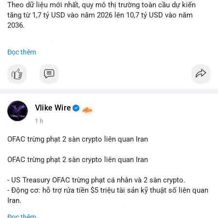
Theo dữ liệu mới nhất, quy mô thị trường toàn cầu dự kiến
Lời khuyên: Nhà đầu tư nhỏ lẻ nên quan sát thêm 2-4 giờ sau
tăng từ 1,7 tỷ USD vào năm 2026 lên 10,7 tỷ USD vào năm
khi giao dịch được xác nhận, tránh hành động theo cảm xúc.
2036.
Xác minh địa chỉ ví đích trước khi đưa ra quyết định vào lệnh,
ưu tiên quản trị rủi ro trong giai đoạn biến động mạnh.
Mức tăng trưởng này tương ứng với tốc độ tăng trưởng kép
Đọc thêm
hàng năm (CAGR) ấn tượng lên tới 20,2%.
#99dot6btc
#capvoichuyentien
#vilanhtichluy
#aplucban
#btcmempool65k
Điều gì đang thúc đẩy sự tăng trưởng vượt bậc này? Hãy cùng
theo dõi các phân tích chuyên sâu về xu hướng công nghệ và
nhu cầu thị trường trong thời gian tới.
Vlike Wire
1 h
OFAC trừng phạt 2 sàn crypto liên quan Iran
OFAC trừng phạt 2 sàn crypto liên quan Iran
- US Treasury OFAC trừng phạt cá nhân và 2 sàn crypto.
- Động cơ: hỗ trợ rửa tiền $5 triệu tài sản kỹ thuật số liên quan
Iran.
- Các sàn bị cấm hoạt động, tài khoản bị khóa.
Đọc thêm