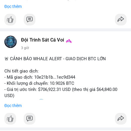
Sự tăng trưởng này được thúc đẩy bởi nhu cầu ngày càng cao
Đọc thêm
trong các lĩnh vực ô tô, logistics và thiết bị thông minh.
Doanh nghiệp cần theo dõi xu hướng này để nắm bắt cơ hội
đầu tư và phát triển giải pháp kết nối tiên tiến.
Đội Trinh Sát Cá Voi
3 giờ
🚨 CẢNH BÁO WHALE ALERT - GIAO DỊCH BTC LỚN
Chi tiết giao dịch:
- Mã giao dịch: 10e21b1b...1ec9d344
- Khối lượng di chuyển: 10.9026 BTC
- Giá trị ước tính: $706,922.31 USD (theo thị giá $64,840.00
USD)
- Thời gian: 18:20
0 2026-08-07 UTC
Đọc thêm
Nhận định phân tích:
Giao dịch 10.9 BTC trị giá hơn 706 nghìn USD được thực hiện
trong khung giờ thanh khoản mỏng (giờ châu Á) cho thấy chủ