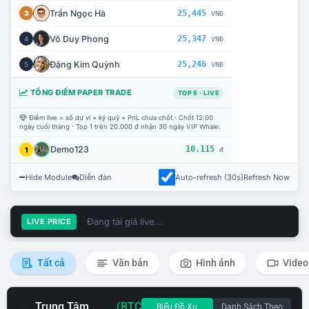
Trần Ngọc Hà
25,445
3
VNĐ
Võ Duy Phong
25,347
4
VNĐ
Đặng Kim Quỳnh
25,246
5
VNĐ
TỔNG ĐIỂM PAPER TRADE
TOP 5 · LIVE
Điểm live = số dư ví + ký quỹ + PnL chưa chốt · Chốt 12:00
ngày cuối tháng · Top 1 trên 20.000 đ nhận 30 ngày VIP Whale.
Demo123
10.115
1
đ
Hide Module
Diễn đàn
Auto-refresh (30s)
Refresh Now
Đang tải giá live...
LIVE PRICE
Tất cả
Văn bản
Hình ảnh
Video
Trung Tâm
(BTC
Biểu Đồ Xu
Danh Sách Theo