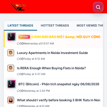
LATEST THREADS
HOTTEST THREADS
MOST VIEWED THRE
CẢNH BÁO BẢO MẬT &amp; NỘI QUY CỘNG ĐỒNG
VÀNG
0
Wednesday a31 6:07 AM
Luxury Apartments in Noida Investment Guide
0
Today at 6:13 AM
Is RERA Enough When Buying Flats in Noida?
0
Today at 5:37 AM
BTC (Bitcoin) - Phân tích snapshot ngày 06/08/2026
0
Yesterday at 2:43 PM
What should I verify before booking 3 BHK flats in Noida?
0
Yesterday at 8:01 AM