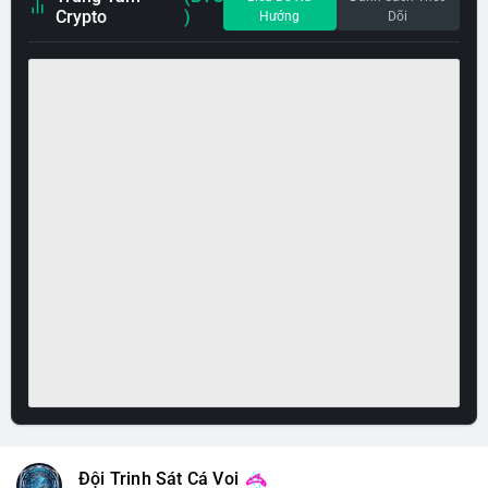
Crypto
)
Hướng
Dõi
Đội Trinh Sát Cá Voi