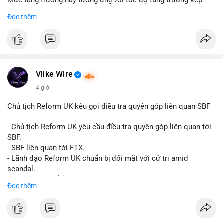
Mức tăng trưởng này tương ứng với tốc độ tăng trưởng kép
hàng năm (CAGR) đạt 5,9% trong giai đoạn dự báo.
Đọc thêm
Đây là tín hiệu tích cực cho các nhà sản xuất, nhà phân phối và
nhà đầu tư trong ngành vật liệu xây dựng và hạ tầng.
Bạn đánh giá thế nào về tiềm năng của dòng sản phẩm ống
nhựa polyolefin trong tương lai?
Vlike Wire
4 giờ
Chủ tịch Reform UK kêu gọi điều tra quyên góp liên quan SBF
- Chủ tịch Reform UK yêu cầu điều tra quyên góp liên quan tới
SBF.
- SBF liên quan tới FTX.
- Lãnh đạo Reform UK chuẩn bị đối mặt với cử tri amid
scandal.
- Sự kiện có thể ảnh hưởng đến hình ảnh SBF và FTX.
Đọc thêm
- Không có thông tin tác động thị trường ngay lập tức.
#binancesquare
#cryptonews
#sbf
#ftx
#reformuk
$btc $eth