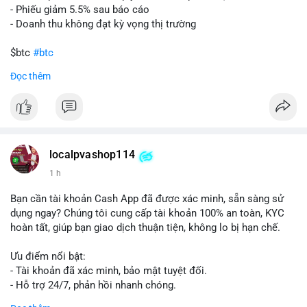
- Phiếu giảm 5.5% sau báo cáo
- Doanh thu không đạt kỳ vọng thị trường
$btc
#btc
Đọc thêm
#vlikevn
#titanbot
📰 Nguồn: Cointelegraph
localpvashop114
1 h
Bạn cần tài khoản Cash App đã được xác minh, sẵn sàng sử
dụng ngay? Chúng tôi cung cấp tài khoản 100% an toàn, KYC
hoàn tất, giúp bạn giao dịch thuận tiện, không lo bị hạn chế.
Ưu điểm nổi bật:
- Tài khoản đã xác minh, bảo mật tuyệt đối.
- Hỗ trợ 24/7, phản hồi nhanh chóng.
- Giao dịch minh bạch, đáng tin cậy.