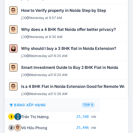
How to Verify property in Noida Step by Step
0
Yesterday at 6:57 AM
Why does a 4 BHK flat Noida offer better privacy?
0
Yesterday at 6:30 AM
Why should I buy a 3 BHK flat in Noida Extension?
0
Wednesday a31 6:25 AM
Smart Investment Guide to Buy 2 BHK Flat in Noida
0
Wednesday a31 6:20 AM
Is a 4 BHK Flat in Noida Extension Good for Remote Work?
0
Wednesday a31 5:26 AM
BẢNG XẾP HẠNG
TOP 5
Trần Thị Hương
25,548
1
VNĐ
Võ Hữu Phong
25,446
2
VNĐ