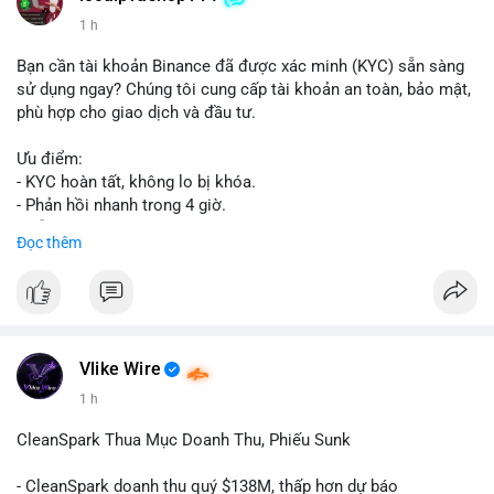
1 h
Bạn cần tài khoản Binance đã được xác minh (KYC) sẵn sàng
sử dụng ngay? Chúng tôi cung cấp tài khoản an toàn, bảo mật,
phù hợp cho giao dịch và đầu tư.
Ưu điểm:
- KYC hoàn tất, không lo bị khóa.
- Phản hồi nhanh trong 4 giờ.
- Hỗ trợ tận tình 24/7.
Đọc thêm
Liên hệ ngay để được tư vấn:
📞 WhatsApp: +1 660 215-8938
✈️ Telegram: @localpvashop
Vlike Wire
1 h
CleanSpark Thua Mục Doanh Thu, Phiếu Sunk
- CleanSpark doanh thu quý $138M, thấp hơn dự báo