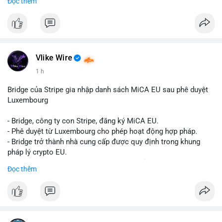
Đọc thêm
Liên hệ ngay để được tư vấn và sở hữu tài khoản ngay hôm
nay:
📞 WhatsApp: +1 660 215-8938
✈️ Telegram: @localpvashop
📧 Email: localpvashop@gmail.com
Vlike Wire
1 h
Bridge của Stripe gia nhập danh sách MiCA EU sau phê duyệt
Luxembourg
- Bridge, công ty con Stripe, đăng ký MiCA EU.
- Phê duyệt từ Luxembourg cho phép hoạt động hợp pháp.
- Bridge trở thành nhà cung cấp được quy định trong khung
pháp lý crypto EU.
- Tác động: tăng tính minh bạch, uy tín, mở rộng dịch vụ crypto.
Đọc thêm
#binancesquare
#cryptonews
#mica
#stripe
#bridge
#eu
#luxembourg
$btc $eth