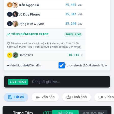
Trần Ngọc Hà
25,445
3
VNĐ
Võ Duy Phong
25,347
4
VNĐ
Đặng Kim Quỳnh
25,246
5
VNĐ
TỔNG ĐIỂM PAPER TRADE
TOP 5 · LIVE
Điểm live = số dư ví + ký quỹ + PnL chưa chốt · Chốt 12:00
ngày cuối tháng · Top 1 trên 20.000 đ nhận 30 ngày VIP Whale.
Demo123
10.115
1
đ
Hide Module
Diễn đàn
Auto-refresh (30s)
Refresh Now
Đang tải giá live...
LIVE PRICE
Tất cả
Văn bản
Hình ảnh
Video
Trung Tâm
(BTC
Biểu Đồ Xu
Danh Sách Theo