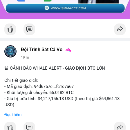
Đội Trinh Sát Cá Voi
19 m
🚨 CẢNH BÁO WHALE ALERT - GIAO DỊCH BTC LỚN
Chi tiết giao dịch:
- Mã giao dịch: 94d6757c...fc1c7a67
- Khối lượng di chuyển: 65.0182 BTC
- Giá trị ước tính: $4,217,156.13 USD (theo thị giá $64,861.13
USD)
- Thời gian: 10:19:40 2026-08-07 UTC
Đọc thêm
Nhận định phân tích: Giao dịch 65.0182 BTC trị giá hơn 4.2
triệu USD được thực hiện trong phiên châu Á cho thấy dấu hiệu