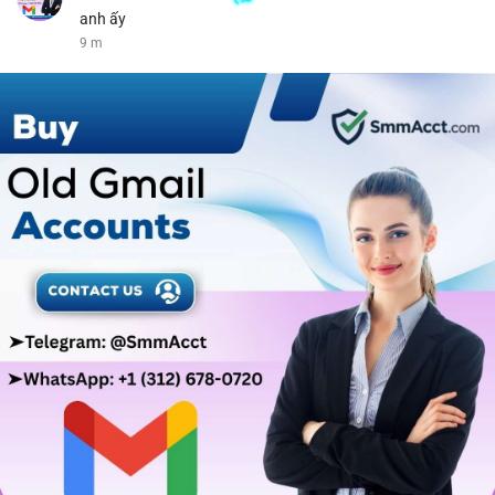
anh ấy
9 m