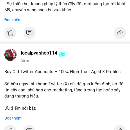
- Sự thiếu hụt khung pháp lý thúc đẩy đổi mới sáng tạo rời khỏi
Mỹ, chuyển sang các khu vực khác.
- Các trung tâm tài chính châu Á có cơ hội chiếm lĩnh thị
Đọc thêm
trường khi Mỹ còn đang lúng túng về luật pháp.
#binancesquare
#cryptonews
#regulation
#asia
#blockchain
$btc $eth
localpvashop114
#vlikevn
#titanbot
30 m
📰 Nguồn: Cointelegraph
Buy Old Twitter Accounts – 100% High-Trust Aged X Profiles
Sở hữu ngay tài khoản Twitter (X) cũ, đã qua kiểm định, có độ
tin cậy cao, phù hợp cho marketing, tăng tương tác hoặc xây
dựng thương hiệu.
Ưu điểm nổi bật:
- Tài khoản aged, có lịch sử hoạt động lâu năm
Đọc thêm
- Hồ sơ hoàn chỉnh, giảm nguy cơ bị khóa
- Hỗ trợ 24/7, phản hồi nhanh chóng