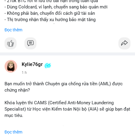
- 210k BTC rời ví lưu trữ dài hạn trong tuần qua
- Dùng Coldcard, ví lạnh, chuyển sang bảo quản mới
- Không phải bán, chuyển đổi cách giữ tài sản
- Thị trường nhận thấy xu hướng bảo mật tăng
- BTC tiếp tục giữ vị trí dẫn đầu
Đọc thêm
#binancesquare
#cryptonews
#btc
$btc
#vlikevn
#titanbot
Kylie76gr
1 h
📰 Nguồn: CoinDesk
Bạn muốn trở thành Chuyên gia chống rửa tiền (AML) được
chứng nhận?
Khóa luyện thi CAMS (Certified Anti-Money Laundering
Specialist) từ Học viện Kiểm toán Nội bộ (AIA) sẽ giúp bạn đạt
mục tiêu.
Chương trình được thiết kế bởi các chuyên gia hàng đầu, bao
Đọc thêm
gồm tài liệu toàn diện, câu hỏi thực hành, bài thi thử sát thực