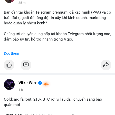
35 m
Bạn cần tài khoản Telegram premium, đã xác minh (PVA) và có
tuổi đời (aged) để tăng độ tin cậy khi kinh doanh, marketing
hoặc quản lý nhiều kênh?
Chúng tôi chuyên cung cấp tài khoản Telegram chất lượng cao,
đảm bảo uy tín, hỗ trợ nhanh trong 4 giờ.
Liên hệ ngay để được tư vấn và nhận ưu đãi:
Đọc thêm
📞 WhatsApp: +1 660 215-8938
✈️ Telegram: @localpvashop
📧 Email: localpvashop@gmail.com
Đặt mua ngay hôm nay để sở hữu tài khoản Telegram
premium, PVA, aged với giá tốt nhất!
Vlike Wire
1 h
Coldcard fallout: 210k BTC rời ví lâu dài, chuyển sang bảo
quản mới