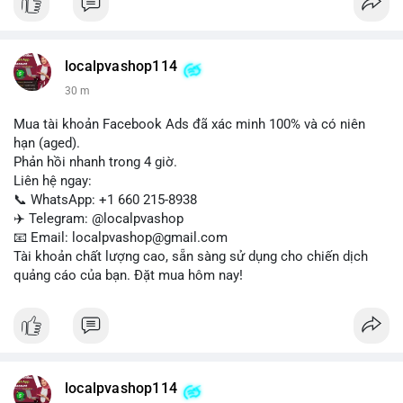
Liên hệ ngay để được tư vấn:
📞 WhatsApp: +1 660 215-8938
✈️ Telegram: @localpvashop
localpvashop114
📧 Email: localpvashop@gmail.com
30 m
Mua tài khoản Facebook Ads đã xác minh 100% và có niên
hạn (aged).
Phản hồi nhanh trong 4 giờ.
Liên hệ ngay:
📞 WhatsApp: +1 660 215-8938
✈️ Telegram: @localpvashop
📧 Email: localpvashop@gmail.com
Tài khoản chất lượng cao, sẵn sàng sử dụng cho chiến dịch
quảng cáo của bạn. Đặt mua hôm nay!
localpvashop114