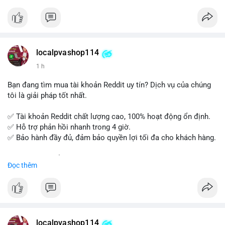
tế và lớp học trực tuyến linh hoạt.
Xây dựng nền tảng kiến thức AML vững chắc và tự tin bước
vào kỳ thi CAMS với sự chuẩn bị tốt nhất.
localpvashop114
Đăng ký ngay hôm nay để nâng cao năng lực và mở rộng cơ
1 h
hội nghề nghiệp trong lĩnh vực tài chính!
Bạn đang tìm mua tài khoản Reddit uy tín? Dịch vụ của chúng
tôi là giải pháp tốt nhất.
✅ Tài khoản Reddit chất lượng cao, 100% hoạt động ổn định.
✅ Hỗ trợ phản hồi nhanh trong 4 giờ.
✅ Bảo hành đầy đủ, đảm bảo quyền lợi tối đa cho khách hàng.
Liên hệ ngay để được tư vấn và đặt mua:
Đọc thêm
📞 WhatsApp: +1 660 215-8938
✈️ Telegram: @localpvashop
📧 Email: localpvashop@gmail.com
Mua tài khoản Reddit ngay hôm nay để phát triển chiến dịch
của bạn!
localpvashop114