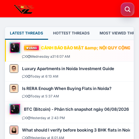
LATEST THREADS
HOTTEST THREADS
MOST VIEWED THRE
CẢNH BÁO BẢO MẬT &amp; NỘI QUY CỘNG ĐỒNG
VÀNG
0
Wednesday a31 6:07 AM
Luxury Apartments in Noida Investment Guide
0
Today at 6:13 AM
Is RERA Enough When Buying Flats in Noida?
0
Today at 5:37 AM
BTC (Bitcoin) - Phân tích snapshot ngày 06/08/2026
0
Yesterday at 2:43 PM
What should I verify before booking 3 BHK flats in Noida?
0
Yesterday at 8:01 AM