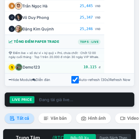
Trần Ngọc Hà
25,445
3
VNĐ
Võ Duy Phong
25,347
4
VNĐ
Đặng Kim Quỳnh
25,246
5
VNĐ
TỔNG ĐIỂM PAPER TRADE
TOP 5 · LIVE
Điểm live = số dư ví + ký quỹ + PnL chưa chốt · Chốt 12:00
ngày cuối tháng · Top 1 trên 20.000 đ nhận 30 ngày VIP Whale.
Demo123
10.115
1
đ
Hide Module
Diễn đàn
Auto-refresh (30s)
Refresh Now
Đang tải giá live...
LIVE PRICE
Tất cả
Văn bản
Hình ảnh
Video
Trung Tâm
(BTC
Biểu Đồ Xu
Danh Sách Theo