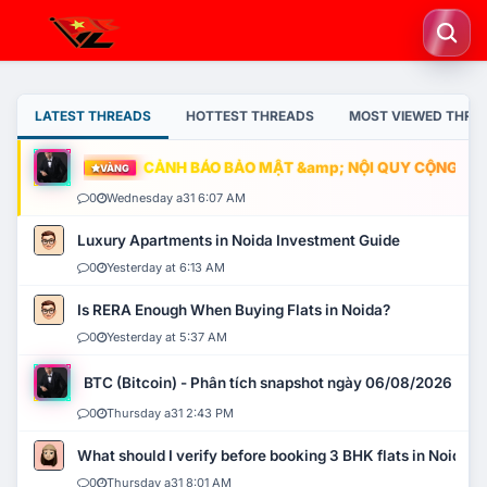
LATEST THREADS
HOTTEST THREADS
MOST VIEWED THRE
CẢNH BÁO BẢO MẬT &amp; NỘI QUY CỘNG ĐỒNG
VÀNG
0
Wednesday a31 6:07 AM
Luxury Apartments in Noida Investment Guide
0
Yesterday at 6:13 AM
Is RERA Enough When Buying Flats in Noida?
0
Yesterday at 5:37 AM
BTC (Bitcoin) - Phân tích snapshot ngày 06/08/2026
0
Thursday a31 2:43 PM
What should I verify before booking 3 BHK flats in Noida?
0
Thursday a31 8:01 AM