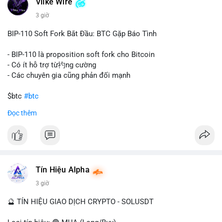
Vlike Wire
này có thể phản ánh ba kịch bản chính: thứ nhất, cá voi đang
chuẩn bị thanh khoản bằng cách chuyển lên sàn giao dịch, tạo
3 giờ
áp lực bán tiềm năng; thứ hai, tài sản được chuyển vào ví lạnh
để nắm giữ dài hạn, thể hiện niềm tin vào xu hướng tăng; thứ
BIP-110 Soft Fork Bắt Đầu: BTC Gặp Báo Tình
ba, hành vi chia tách hoặc tái cấu trúc danh mục nhằm phân
tán rủi ro. Với mức giá 65K, khối lượng này không quá lớn để
- BIP-110 là proposition soft fork cho Bitcoin
gây sốc thanh khoản tức thời, nhưng vẫn đủ sức tạo biến động
- Có ít hỗ trợ từ礿ng cường
tâm lý ngắn hạn nếu hướng đến sàn tập trung.
- Các chuyên gia cũng phản đối mạnh
Lời khuyên cho nhà đầu tư nhỏ lẻ:
$btc
#btc
Theo dõi các giao dịch tiếp theo từ cùng địa chỉ ví để xác nhận
Đọc thêm
hướng đi của dòng tiền. Tránh hành động theo cảm xúc, ưu
#vlikevn
#titanbot
tiên quản trị rủi ro và không mở vị thế lớn trước khi có tín hiệu
rõ ràng về đích đến của số BTC này.
📰 Nguồn: CoinDesk
#94dot58btc
#vilanh
#chuyentiencavoi
#btcmempool
#dongtienlon
Tín Hiệu Alpha
3 giờ
🔮 TÍN HIỆU GIAO DỊCH CRYPTO - SOLUSDT