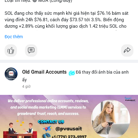
Loại tín hiệu: 🟢 MUA (Long/Buy)
SOL đang cho thấy sức mạnh khi giá hiện tại $76.16 bám sát
vùng đỉnh 24h $76.81, cách đáy $73.57 tới 3.5%. Biến động
dương +2.89% cùng khối lượng giao dịch 1.42 triệu SOL cho
thấy lực cầu chủ động đang chiếm ưu thế, phe mua kiểm soát
Đọc thêm
hoàn toàn nhịp điều chỉnh.
Khuyến nghị giao dịch cụ thể:
- Vùng Entry: 75.80 - 76.20 (chờ retest vùng kháng cự cũ thành
hỗ trợ)
- Mục tiêu chốt lời: TP1: 77.50, TP2: 78.80
Old Gmail Accounts
Đã thay đổi ảnh bìa của anh
- Cắt lỗ: 74.90 (dưới vùng hỗ trợ gần nhất)
ấy
4 giờ
Quản trị vốn: Khối lượng vào lệnh tối đa 2-3% tài khoản, ưu tiên
chốt 50% vị thế tại TP1 và dời stop loss về điểm hòa vốn.
#solusdt
#longsol
#vung76
#breakoutsol
#lenhmuasol