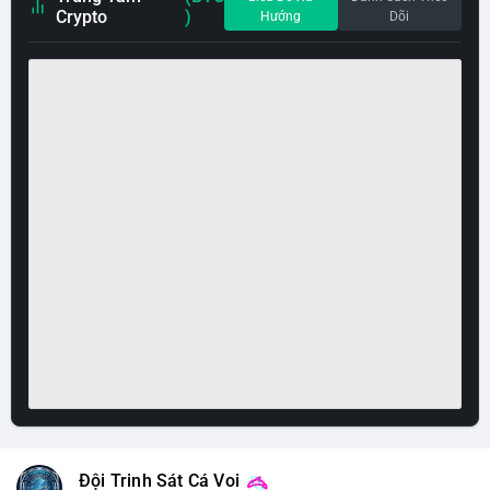
Crypto
)
Hướng
Dõi
Đội Trinh Sát Cá Voi