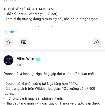
#sand
#bitgo
#solana
#stablecoin
#regulation
📊 CHỈ SỐ SỢ HÃI & THAM LAM
$btc $eth $sol $xrp $cc $sky $sand $skr
#skr
• Chỉ số Fear & Greed đạt 30 (Fear)
• Tâm lý thị trường đang ở mức sợ hãi, nhà đầu tư thận trọng.
#vlikevn
#titanbot
📈 XU HƯỚNG TÌM KIẾM & THẢO LUẬN
Đọc thêm
📰 Nguồn: Decrypt
• CoinGecko Trending: PENGU, TUT, ACE, CASHCAT, ANSEM,
STONKBROKER, UNI
• LunarCrush Trending: Ethereum, Solana, Dogecoin, Polkadot,
Chainlink, Taylor Swift, Tesla
• Google Trends Việt Nam: Real Madrid, Giao hữu câu lạc bộ,
Tinh hà say hi
Vlike Wire
5 giờ
💬 DÒNG CHẢY TIN TỨC & TRUYỀN THÔNG
• Binance Square: Cộng đồng đang tranh luận về lệnh
Doanh số ví lạnh tại Nga tăng gấp đôi trước thềm luật mới
Long/Short, kỳ vọng vào các kèo $ACE, $RAVE và lo ngại tin
xấu từ SpaceX/Musk.
- Doanh số ví phần cứng tại Nga tăng hơn 100%.
• Tin tức quốc tế: US spot Bitcoin ETFs ghi nhận dòng tiền 1 tỷ
- Giá trung bình trên Wildberries giảm 13% xuống còn 7.900
USD; Nansen founder dự báo Bitcoin không dưới 60K; Chi tiêu
rubles.
thẻ Crypto đạt ATH 759 triệu USD.
- mở rộng danh mục sản phẩm ví lạnh.
• Thông báo Binance: Hỗ trợ cổ tức Apple/IBM qua bStocks;
- Nhu cầu tăng mạnh khi các quy định mới về crypto sắp được