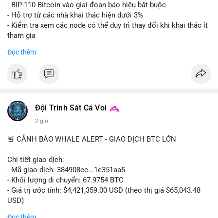
Lời khuyên: Nhà đầu tư nhỏ lẻ nên thận trọng quan sát biến
- BIP-110 Bitcoin vào giai đoạn báo hiệu bắt buộc
động thanh khoản trong 24-48 giờ tới. Tránh hành động theo
- Hỗ trợ từ các nhà khai thác hiện dưới 3%
cảm xúc, hãy chờ xác nhận điểm đến của số BTC này trước khi
- Kiểm tra xem các node có thể duy trì thay đổi khi khai thác ít
điều chỉnh vị thế.
tham gia
- Thảo luận về phương án hard fork dự phòng nếu cần
Đọc thêm
#556btc
#36trusd
#cavoichuyentien
#aplucban
#tichluydaihan
$btc
#btc
#vlikevn
#titanbot
📰 Nguồn: Cointelegraph
Đội Trinh Sát Cá Voi
2 giờ
🚨 CẢNH BÁO WHALE ALERT - GIAO DỊCH BTC LỚN
Chi tiết giao dịch:
- Mã giao dịch: 384908ec...1e351aa5
- Khối lượng di chuyển: 67.9754 BTC
- Giá trị ước tính: $4,421,359.00 USD (theo thị giá $65,043.48
USD)
- Thời gian: 21:19:29 2026-08-08 UTC
Đọc thêm