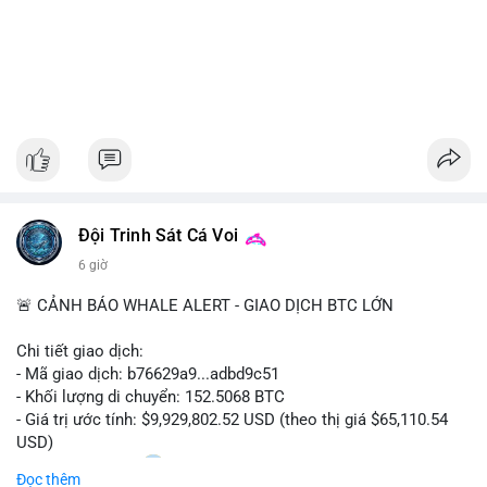
Đội Trinh Sát Cá Voi
6 giờ
🚨 CẢNH BÁO WHALE ALERT - GIAO DỊCH BTC LỚN
Chi tiết giao dịch:
- Mã giao dịch: b76629a9...adbd9c51
- Khối lượng di chuyển: 152.5068 BTC
- Giá trị ước tính: $9,929,802.52 USD (theo thị giá $65,110.54
USD)
- Thời gian: 17:20
1 2026-08-08 UTC
Đọc thêm