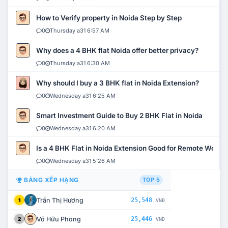
How to Verify property in Noida Step by Step
0
Thursday a31 6:57 AM
Why does a 4 BHK flat Noida offer better privacy?
0
Thursday a31 6:30 AM
Why should I buy a 3 BHK flat in Noida Extension?
0
Wednesday a31 6:25 AM
Smart Investment Guide to Buy 2 BHK Flat in Noida
0
Wednesday a31 6:20 AM
Is a 4 BHK Flat in Noida Extension Good for Remote Work?
0
Wednesday a31 5:26 AM
BẢNG XẾP HẠNG
TOP 5
Trần Thị Hương
25,548
1
VNĐ
Võ Hữu Phong
25,446
2
VNĐ