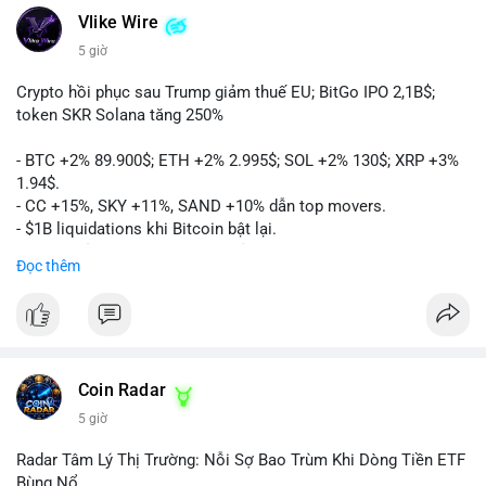
Vlike Wire
5 giờ
Crypto hồi phục sau Trump giảm thuế EU; BitGo IPO 2,1B$;
token SKR Solana tăng 250%
- BTC +2% 89.900$; ETH +2% 2.995$; SOL +2% 130$; XRP +3%
1.94$.
- CC +15%, SKY +11%, SAND +10% dẫn top movers.
- $1B liquidations khi Bitcoin bật lại.
- Trump hủy thuế EU, tín hiệu giảm áp lực.
Đọc thêm
- Vitalik đề xuất DVT staking cho Ethereum.
- BitGo IPO 18$/cổ phiếu, trị giá ~2B$.
- Senate Ag Committee tiến hành Clarity Act.
- Newrez tính crypto vào điều kiện vay nhà.
- HK cấp giấy phép stablecoin mới.
- Tòa án Nga công nhận crypto là tài sản.
Coin Radar
- Trump hy vọng ký bill cấu trúc thị trường crypto.
5 giờ
- Saga EVM bị hack 7M$, quỹ trộm chuyển sang Ethereum.
- Steak ’n Shake thưởng BTC cho nhân viên.
Radar Tâm Lý Thị Trường: Nỗi Sợ Bao Trùm Khi Dòng Tiền ETF
#binancesquare
#cryptonews
#btc
#eth
#sol
#xrp
#cc
#sky
Bùng Nổ