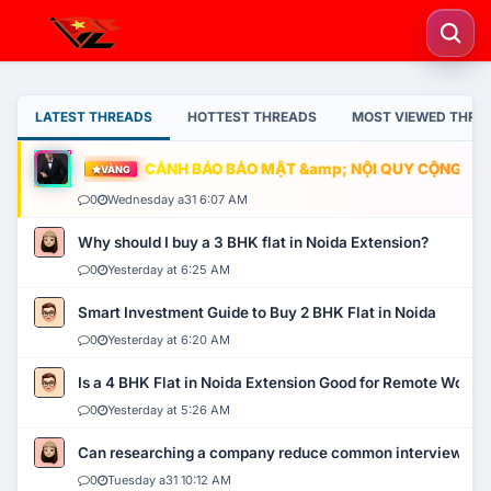
LATEST THREADS
HOTTEST THREADS
MOST VIEWED THRE
CẢNH BÁO BẢO MẬT &amp; NỘI QUY CỘNG ĐỒNG
VÀNG
0
Wednesday a31 6:07 AM
Why should I buy a 3 BHK flat in Noida Extension?
0
Yesterday at 6:25 AM
Smart Investment Guide to Buy 2 BHK Flat in Noida
0
Yesterday at 6:20 AM
Is a 4 BHK Flat in Noida Extension Good for Remote Work?
0
Yesterday at 5:26 AM
Can researching a company reduce common interview mi
0
Tuesday a31 10:12 AM