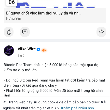
📰 Nguồn: Cointelegraph
06
(Extreme Fear) phản ánh sự lo lắng và thiếu tự tin của nhà đầu
tư. Đây thường là vùng giá trị hấp dẫn cho chiến lược tích lũy
Bí quyết chốt việc làm thời vụ uy tín và nhận lương nhanh chóng mỗi ngày ?
dài hạn, khi tâm lý bi quan đạt đỉnh thường đi kèm với cơ hội
Hưng Yên
mua vào tốt.
Đánh giá & Khuyến nghị giao dịch: Thị trường đang ở vùng tích
lũy với thanh khoản dồi dào nhưng tâm lý yếu. Nhà đầu tư nên
thận trọng, tránh sử dụng đòn bẩy quá cao trong giai đoạn này.
Chiến lược DCA (trung bình giá) cho các đồng coin chủ chốt
Vlike Wire
như BTC và ETH có thể được xem xét khi thị trường đang ở
vùng Extreme Fear. Cần theo dõi sát diễn biến TVL và dòng
3 giờ
tiền Stablecoin để xác nhận nhịp đảo chiều.
Bitcoin Red Team phát hiện 5.000 lỗ hổng bảo mật qua đợt
kiểm tra quy mô lớn
#extremefear
#tvldefi
#fundingratebtc
#stablecoinusdt
#ethereuml2
• Đội ngũ Bitcoin Red Team vừa hoàn tất đợt kiểm tra bảo mật
diện rộng với kết quả đáng chú ý.
• Phát hiện tổng cộng 5.000 lỗi/vấn đề bảo mật trong hệ sinh
thái.
• Các nhà phát triển cảnh báo về tình trạng hỗn loạn và các rủi
<3 Trang web này sử dụng cookie để đảm bảo bạn có được trải
Đọc thêm
ro bảo mật đang bủa vây người dùng trong giai đoạn này.
nghiệm tốt nhất trên mọi thiết bị ℇ>
Khám phá nhiều hơn