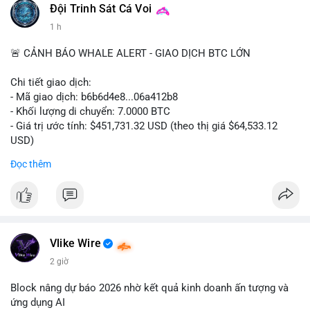
#binancesquare
#cryptonews
#digitalassetmarketclarityact
Đội Trinh Sát Cá Voi
#regulation
#cryptoregulation
1 h
$btc $eth
🚨 CẢNH BÁO WHALE ALERT - GIAO DỊCH BTC LỚN
#vlikevn
#titanbot
Chi tiết giao dịch:
- Mã giao dịch: b6b6d4e8...06a412b8
📰 Nguồn: CoinDesk
- Khối lượng di chuyển: 7.0000 BTC
- Giá trị ước tính: $451,731.32 USD (theo thị giá $64,533.12
USD)
- Thời gian: 03:19:44 2026-08-06 UTC
Đọc thêm
Nhận định phân tích:
Cá voi chuyển 7 BTC trị giá hơn 451 nghìn USD từ một địa chỉ
không xác định. Quy mô này nằm ở mức trung bình so với các
giao dịch whale điển hình, chưa đủ lớn để tạo áp lực bán trực
tiếp lên thị trường. Với mức giá hiện tại, động thái này thiên về
Vlike Wire
khả năng tái phân bổ danh mục đầu tư hoặc chuẩn bị thanh
2 giờ
khoản cho các giao dịch OTC. Tâm lý thị trường có thể bị ảnh
hưởng nhẹ, nhưng không đủ để gây biến động mạnh.
Block nâng dự báo 2026 nhờ kết quả kinh doanh ấn tượng và
ứng dụng AI