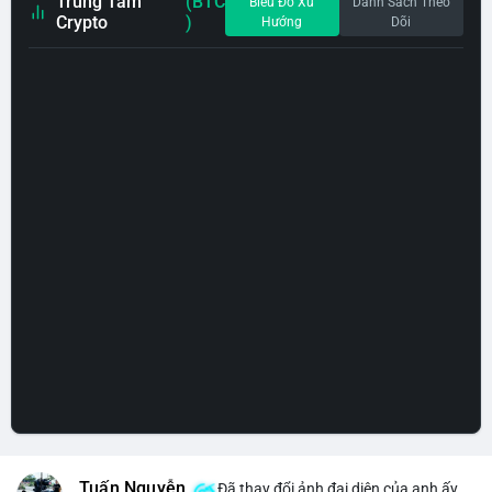
Trung Tâm
(BTC
Biểu Đồ Xu
Danh Sách Theo
Crypto
)
Hướng
Dõi
Tuấn Nguyễn
Đã thay đổi ảnh đại diện của anh ấy