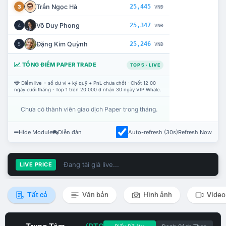
Trần Ngọc Hà
25,445
3
VNĐ
Võ Duy Phong
25,347
4
VNĐ
Đặng Kim Quỳnh
25,246
5
VNĐ
TỔNG ĐIỂM PAPER TRADE
TOP 5 · LIVE
Điểm live = số dư ví + ký quỹ + PnL chưa chốt · Chốt 12:00
ngày cuối tháng · Top 1 trên 20.000 đ nhận 30 ngày VIP Whale.
Chưa có thành viên giao dịch Paper trong tháng.
Hide Module
Diễn đàn
Auto-refresh (30s)
Refresh Now
Đang tải giá live...
LIVE PRICE
Tất cả
Văn bản
Hình ảnh
Video