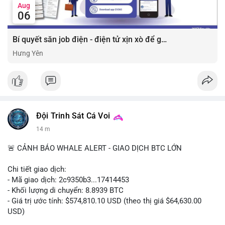
Aug
06
Bí quyết săn job điện - điện tử xịn xò để gia tăng thu nhập ⚡
Hưng Yên
Đội Trinh Sát Cá Voi
14 m
🚨 CẢNH BÁO WHALE ALERT - GIAO DỊCH BTC LỚN
Chi tiết giao dịch:
- Mã giao dịch: 2c9350b3...17414453
- Khối lượng di chuyển: 8.8939 BTC
- Giá trị ước tính: $574,810.10 USD (theo thị giá $64,630.00
USD)
- Thời gian: 04:19:58 2026-08-06 UTC