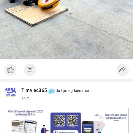
Timviec365
đã tạo sự kiện mới
14 m