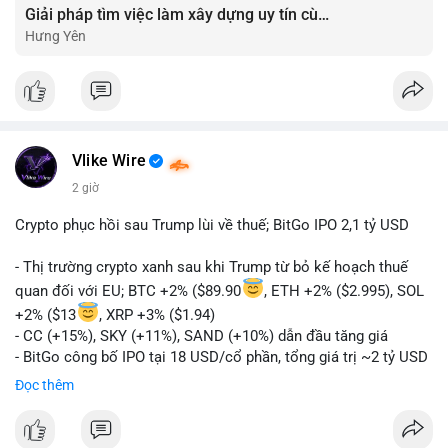
Giải pháp tìm việc làm xây dựng uy tín cùng mức lương thưởng hấp dẫn ?️
Hưng Yên
Vlike Wire
2 giờ
Crypto phục hồi sau Trump lùi về thuế; BitGo IPO 2,1 tỷ USD
- Thị trường crypto xanh sau khi Trump từ bỏ kế hoạch thuế
quan đối với EU; BTC +2% ($89.90
, ETH +2% ($2.995), SOL
+2% ($13
, XRP +3% ($1.94)
- CC (+15%), SKY (+11%), SAND (+10%) dẫn đầu tăng giá
- BitGo công bố IPO tại 18 USD/cổ phần, tổng giá trị ~2 tỷ USD
- Vitalik Buterin đề xuất DVT staking bản địa để tăng cường
Đọc thêm
bảo mật và phi tập trung Ethereum
- Hong Kong phát hành giấy phép stablecoin mới với yêu cầu
tuân thủ nghiêm ngặt