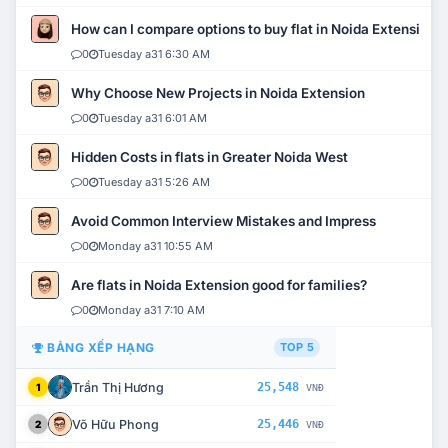
How can I compare options to buy flat in Noida Extension?
0
Tuesday a31 6:30 AM
Why Choose New Projects in Noida Extension
0
Tuesday a31 6:01 AM
Hidden Costs in flats in Greater Noida West
0
Tuesday a31 5:26 AM
Avoid Common Interview Mistakes and Impress
0
Monday a31 10:55 AM
Are flats in Noida Extension good for families?
0
Monday a31 7:10 AM
BẢNG XẾP HẠNG
TOP 5
Trần Thị Hương
25,548
1
VNĐ
Võ Hữu Phong
25,446
2
VNĐ