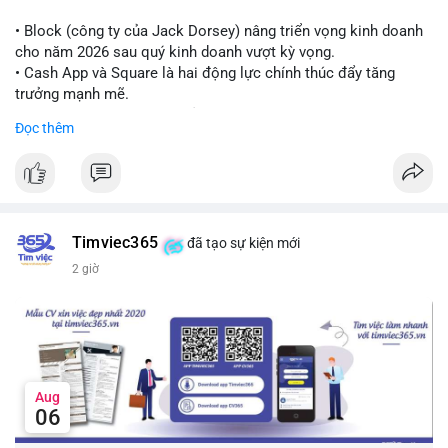
Lời khuyên cho nhà đầu tư nhỏ lẻ:
Theo dõi thêm các giao dịch lớn liên tiếp trong 24 giờ tới. Nếu
• Block (công ty của Jack Dorsey) nâng triển vọng kinh doanh
xuất hiện chuỗi chuyển tiền lên sàn, cần thận trọng trước nguy
cho năm 2026 sau quý kinh doanh vượt kỳ vọng.
cơ điều chỉnh. Tránh hành động theo cảm xúc khi chưa xác
• Cash App và Square là hai động lực chính thúc đẩy tăng
nhận đầy đủ dòng tiền.
trưởng mạnh mẽ.
• Công ty tuyên bố đang mở rộng ứng dụng AI vào hầu hết các
Đọc thêm
#7btc
#chuyenvilanh
#giaodichwhale
#btcmempool
#451kusd
quy trình phát triển phần mềm.
#block
#ai
#fintech
#cryptonews
#binancesquare
$btc $eth
Timviec365
đã tạo sự kiện mới
#vlikevn
#titanbot
2 giờ
📰 Nguồn: Cointelegraph
Aug
06