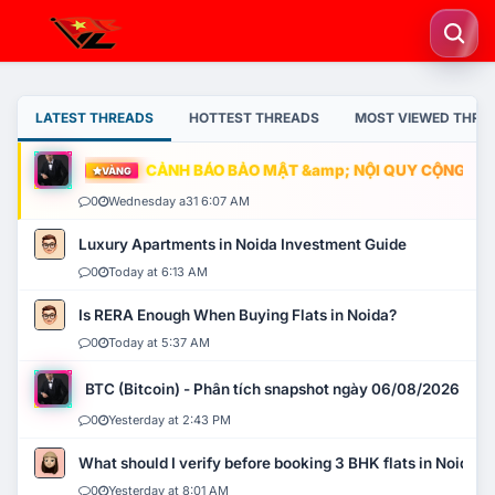
LATEST THREADS
HOTTEST THREADS
MOST VIEWED THRE
CẢNH BÁO BẢO MẬT &amp; NỘI QUY CỘNG ĐỒNG
VÀNG
0
Wednesday a31 6:07 AM
Luxury Apartments in Noida Investment Guide
0
Today at 6:13 AM
Is RERA Enough When Buying Flats in Noida?
0
Today at 5:37 AM
BTC (Bitcoin) - Phân tích snapshot ngày 06/08/2026
0
Yesterday at 2:43 PM
What should I verify before booking 3 BHK flats in Noida?
0
Yesterday at 8:01 AM