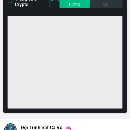
Crypto
)
Hướng
Dõi
Đội Trinh Sát Cá Voi