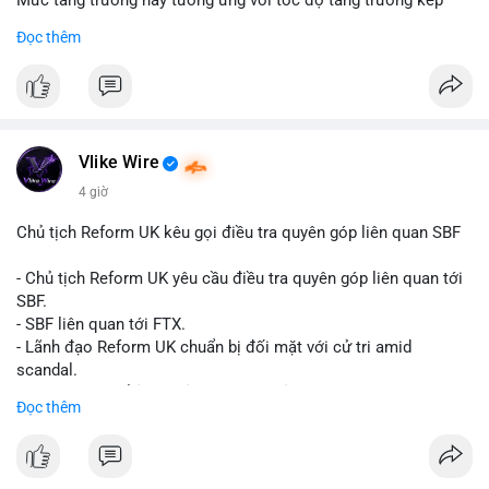
Mức tăng trưởng này tương ứng với tốc độ tăng trưởng kép
hàng năm (CAGR) đạt 5,9% trong giai đoạn dự báo.
Đọc thêm
Đây là tín hiệu tích cực cho các nhà sản xuất, nhà phân phối và
nhà đầu tư trong ngành vật liệu xây dựng và hạ tầng.
Bạn đánh giá thế nào về tiềm năng của dòng sản phẩm ống
nhựa polyolefin trong tương lai?
Vlike Wire
4 giờ
Chủ tịch Reform UK kêu gọi điều tra quyên góp liên quan SBF
- Chủ tịch Reform UK yêu cầu điều tra quyên góp liên quan tới
SBF.
- SBF liên quan tới FTX.
- Lãnh đạo Reform UK chuẩn bị đối mặt với cử tri amid
scandal.
- Sự kiện có thể ảnh hưởng đến hình ảnh SBF và FTX.
Đọc thêm
- Không có thông tin tác động thị trường ngay lập tức.
#binancesquare
#cryptonews
#sbf
#ftx
#reformuk
$btc $eth