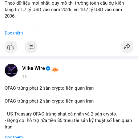
Theo dữ liệu mới nhất, quy mô thị trường toàn cầu dự kiến
Lời khuyên: Nhà đầu tư nhỏ lẻ nên quan sát thêm 2-4 giờ sau
tăng từ 1,7 tỷ USD vào năm 2026 lên 10,7 tỷ USD vào năm
khi giao dịch được xác nhận, tránh hành động theo cảm xúc.
2036.
Xác minh địa chỉ ví đích trước khi đưa ra quyết định vào lệnh,
ưu tiên quản trị rủi ro trong giai đoạn biến động mạnh.
Mức tăng trưởng này tương ứng với tốc độ tăng trưởng kép
Đọc thêm
hàng năm (CAGR) ấn tượng lên tới 20,2%.
#99dot6btc
#capvoichuyentien
#vilanhtichluy
#aplucban
#btcmempool65k
Điều gì đang thúc đẩy sự tăng trưởng vượt bậc này? Hãy cùng
theo dõi các phân tích chuyên sâu về xu hướng công nghệ và
nhu cầu thị trường trong thời gian tới.
Vlike Wire
1 h
OFAC trừng phạt 2 sàn crypto liên quan Iran
OFAC trừng phạt 2 sàn crypto liên quan Iran
- US Treasury OFAC trừng phạt cá nhân và 2 sàn crypto.
- Động cơ: hỗ trợ rửa tiền $5 triệu tài sản kỹ thuật số liên quan
Iran.
- Các sàn bị cấm hoạt động, tài khoản bị khóa.
Đọc thêm