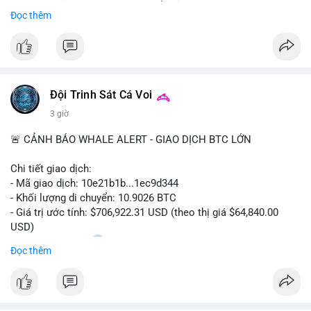
Sự tăng trưởng này được thúc đẩy bởi nhu cầu ngày càng cao
Đọc thêm
trong các lĩnh vực ô tô, logistics và thiết bị thông minh.
Doanh nghiệp cần theo dõi xu hướng này để nắm bắt cơ hội
đầu tư và phát triển giải pháp kết nối tiên tiến.
Đội Trinh Sát Cá Voi
3 giờ
🚨 CẢNH BÁO WHALE ALERT - GIAO DỊCH BTC LỚN
Chi tiết giao dịch:
- Mã giao dịch: 10e21b1b...1ec9d344
- Khối lượng di chuyển: 10.9026 BTC
- Giá trị ước tính: $706,922.31 USD (theo thị giá $64,840.00
USD)
- Thời gian: 18:20
0 2026-08-07 UTC
Đọc thêm
Nhận định phân tích:
Giao dịch 10.9 BTC trị giá hơn 706 nghìn USD được thực hiện
trong khung giờ thanh khoản mỏng (giờ châu Á) cho thấy chủ