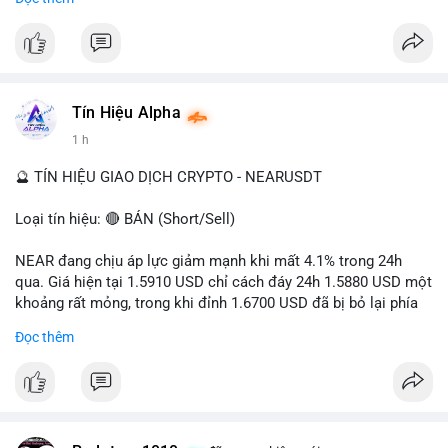
- Tác động: rủi ro cho thị trường crypto, tăng áp lực pháp lý.
#binancesquare
#cryptonews
#ofac
#ussanctions
#iran
$btc $eth
Tín Hiệu Alpha
#vlikevn
#titanbot
1 h
📰 Nguồn: Cointelegraph
🔮 TÍN HIỆU GIAO DỊCH CRYPTO - NEARUSDT
Loại tín hiệu: 🔴 BÁN (Short/Sell)
NEAR đang chịu áp lực giảm mạnh khi mất 4.1% trong 24h
qua. Giá hiện tại 1.5910 USD chỉ cách đáy 24h 1.5880 USD một
khoảng rất mỏng, trong khi đỉnh 1.6700 USD đã bị bỏ lại phía
sau. Biên độ dao động ngày đạt 4.9%, cho thấy phe bán đang
Đọc thêm
kiểm soát hoàn toàn. Khối lượng giao dịch 10.29 triệu NEAR
không đủ lớn để tạo lực đỡ, xác nhận xu hướng đi xuống đang
tiếp diễn.
Khuyến nghị giao dịch: