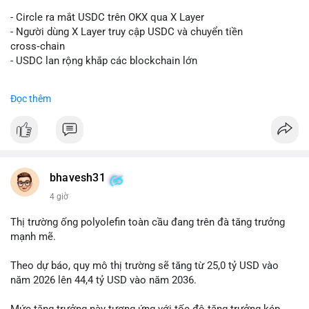
#vlikevn
#titanbot
- Circle ra mắt USDC trên OKX qua X Layer
📰 Nguồn: Decrypt
- Người dùng X Layer truy cập USDC và chuyển tiền
cross‑chain
- USDC lan rộng khắp các blockchain lớn
#binancesquare
#cryptonews
#usdc
#okx
#xlayer
Đọc thêm
$usdc
#vlikevn
#titanbot
📰 Nguồn: Cointelegraph
bhavesh31
4 giờ
Thị trường ống polyolefin toàn cầu đang trên đà tăng trưởng
mạnh mẽ.
Theo dự báo, quy mô thị trường sẽ tăng từ 25,0 tỷ USD vào
năm 2026 lên 44,4 tỷ USD vào năm 2036.