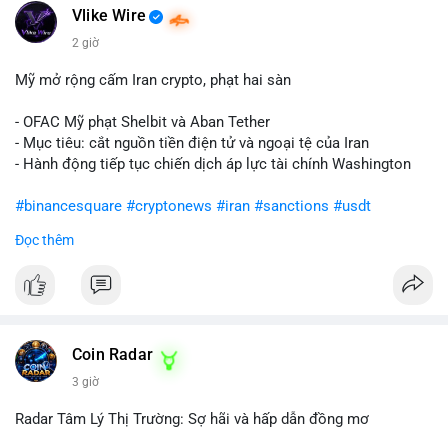
Vlike Wire
2 giờ
Mỹ mở rộng cấm Iran crypto, phạt hai sàn
- OFAC Mỹ phạt Shelbit và Aban Tether
- Mục tiêu: cắt nguồn tiền điện tử và ngoại tệ của Iran
- Hành động tiếp tục chiến dịch áp lực tài chính Washington
#binancesquare
#cryptonews
#iran
#sanctions
#usdt
Đọc thêm
$usdt
#vlikevn
#titanbot
📰 Nguồn: CoinDesk
Coin Radar
3 giờ
Radar Tâm Lý Thị Trường: Sợ hãi và hấp dẫn đồng mơ