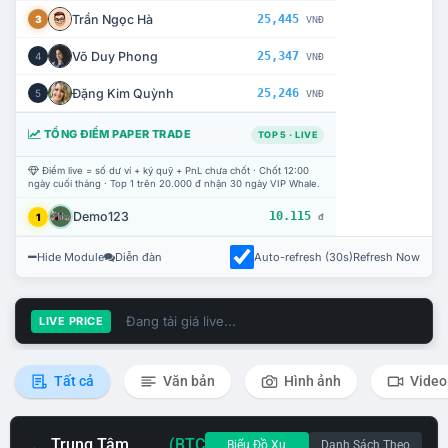
Trần Ngọc Hà
25,445
3
VNĐ
Võ Duy Phong
25,347
4
VNĐ
Đặng Kim Quỳnh
25,246
5
VNĐ
TỔNG ĐIỂM PAPER TRADE
TOP 5 · LIVE
Điểm live = số dư ví + ký quỹ + PnL chưa chốt · Chốt 12:00
ngày cuối tháng · Top 1 trên 20.000 đ nhận 30 ngày VIP Whale.
Demo123
10.115
1
đ
Hide Module
Diễn đàn
Auto-refresh (30s)
Refresh Now
Đang tải giá live...
LIVE PRICE
Tất cả
Văn bản
Hình ảnh
Video
Trung Tâm
(BTC
Biểu Đồ Xu
Danh Sách Theo