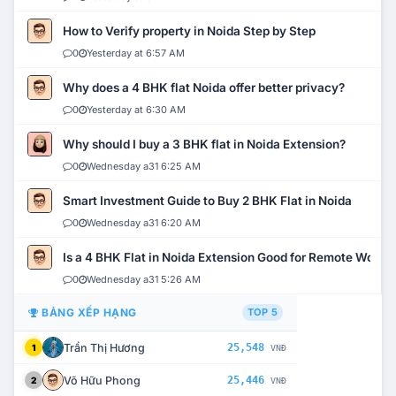
How to Verify property in Noida Step by Step
0
Yesterday at 6:57 AM
Why does a 4 BHK flat Noida offer better privacy?
0
Yesterday at 6:30 AM
Why should I buy a 3 BHK flat in Noida Extension?
0
Wednesday a31 6:25 AM
Smart Investment Guide to Buy 2 BHK Flat in Noida
0
Wednesday a31 6:20 AM
Is a 4 BHK Flat in Noida Extension Good for Remote Work?
0
Wednesday a31 5:26 AM
BẢNG XẾP HẠNG
TOP 5
Trần Thị Hương
25,548
1
VNĐ
Võ Hữu Phong
25,446
2
VNĐ