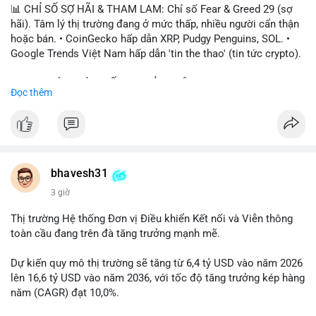
📊 CHỈ SỐ SỢ HÃI & THAM LAM: Chỉ số Fear & Greed 29 (sợ
hãi). Tâm lý thị trường đang ở mức thấp, nhiều người cẩn thận
hoặc bán. • CoinGecko hấp dẫn XRP, Pudgy Penguins, SOL. •
Google Trends Việt Nam hấp dẫn 'tin the thao' (tin tức crypto).
📈 XU HƯỚNG TÌM KIẾM & THẢO LUẬN: • XRP, SOL, PENGU,
Đọc thêm
ONDO, CASHCAT. • Chủ đề 'tô thị ty na' (tỷ giá) và 'giao thông'
(giao thông tài chính). • Bàn tán Binance Square tập trung vào
BTC breakout và lệnh long/short.
💬 DÒNG CHẢY TIN TỨC & TRUYỀN THÔNG: • Trump khẳng
định crypto là 'vấn đề lớn' giúp giảm áp lực USD. • Binance hỗ
bhavesh31
trợ cổ phiếu Apple/IBM. • Bài đăng hấp dẫn về $HFT, $SKYAI,
3 giờ
$BICO. • Tin nhắn cảnh báo về hack North Korea (Bybit).
Thị trường Hệ thống Đơn vị Điều khiển Kết nối và Viễn thông
💡 NHẬN ĐỊNH & KHUYẾN NGHỊ: Tâm lý thị trường đang phân
toàn cầu đang trên đà tăng trưởng mạnh mẽ.
cực. Sợ hãi do chỉ số thấp, nhưng hấp dẫn từ xu hướng meme
coin (PENGU, CASHCAT) và tin cậy từ các dự án lớn (BTC,
Dự kiến quy mô thị trường sẽ tăng từ 6,4 tỷ USD vào năm 2026
SOL). Rủi ro tăng nếu không có thông tin rõ ràng về quy định.
lên 16,6 tỷ USD vào năm 2036, với tốc độ tăng trưởng kép hàng
năm (CAGR) đạt 10,0%.
📊 Nguồn: Radar Tâm Lý Thị Trường