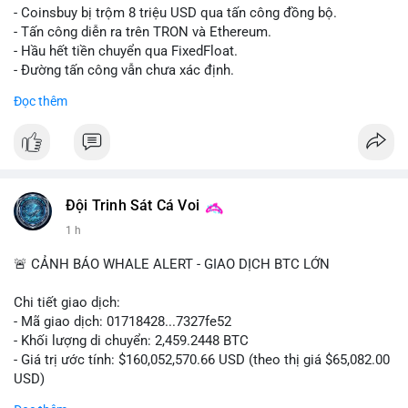
- Coinsbuy bị trộm 8 triệu USD qua tấn công đồng bộ.
- Tấn công diễn ra trên TRON và Ethereum.
- Hầu hết tiền chuyển qua FixedFloat.
- Đường tấn công vẫn chưa xác định.
Đọc thêm
#binancesquare
#cryptonews
#coinsbuy
#trx
#eth
$trx $eth
#vlikevn
#titanbot
Đội Trinh Sát Cá Voi
📰 Nguồn: CoinDesk
1 h
🚨 CẢNH BÁO WHALE ALERT - GIAO DỊCH BTC LỚN
Chi tiết giao dịch:
- Mã giao dịch: 01718428...7327fe52
- Khối lượng di chuyển: 2,459.2448 BTC
- Giá trị ước tính: $160,052,570.66 USD (theo thị giá $65,082.00
USD)
- Thời gian: 12:19:48 2026-08-10 UTC