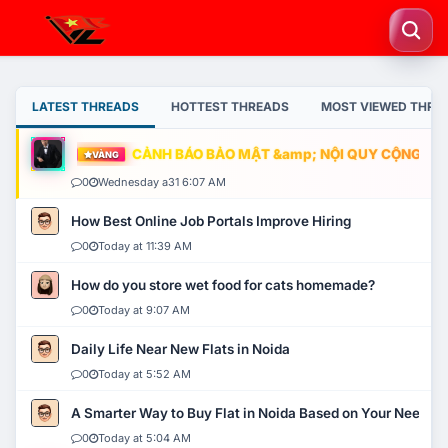
LATEST THREADS
HOTTEST THREADS
MOST VIEWED THRE
CẢNH BÁO BẢO MẬT &amp; NỘI QUY CỘNG ĐỒNG
VÀNG
0
Wednesday a31 6:07 AM
How Best Online Job Portals Improve Hiring
0
Today at 11:39 AM
How do you store wet food for cats homemade?
0
Today at 9:07 AM
Daily Life Near New Flats in Noida
0
Today at 5:52 AM
A Smarter Way to Buy Flat in Noida Based on Your Needs
0
Today at 5:04 AM