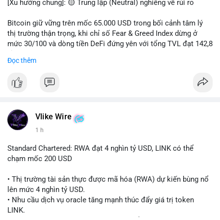
[Xu hướng chung]: 🟡 Trung lập (Neutral) nghiêng về rủi ro
📊 Nguồn: Radar Tâm Lý Thị Trường
Bitcoin giữ vững trên mốc 65.000 USD trong bối cảnh tâm lý
thị trường thận trọng, khi chỉ số Fear & Greed Index dừng ở
mức 30/100 và dòng tiền DeFi đứng yên với tổng TVL đạt 142,8
tỷ USD.
Đọc thêm
- Thị trường & Giá cả: BTC giao dịch quanh vùng 65.200 USD,
tăng gần 3% khi Iran-Oman hứa mở lại eo Hormuz, giảm lo ngại
địa chính trị. Hoạt động cá voi diễn ra sôi động với lệnh
chuyển 458 BTC trị giá gần 30 triệu USD cùng nhiều giao dịch
lớn khác. Đáng chú ý, thanh lý Short chiếm tới 81,7% tổng 35,7
Vlike Wire
triệu USD thanh lý trong 24h, cho thấy phe bán đang yếu thế.
1 h
- DeFi & Công nghệ: Standard Chartered dự báo thị trường RWA
Standard Chartered: RWA đạt 4 nghìn tỷ USD, LINK có thể
sẽ bùng nổ lên 4 nghìn tỷ USD, kéo theo giá trị token LINK có
chạm mốc 200 USD
thể tăng 25 lần, chạm mốc 200 USD vào năm 2030. Mastercard
hoàn tất thương vụ mua lại startup stablecoin BVNK trị giá 1,8
• Thị trường tài sản thực được mã hóa (RWA) dự kiến bùng nổ
tỷ USD, đánh dấu bước tiến lớn trong thanh toán số.
lên mức 4 nghìn tỷ USD.
• Nhu cầu dịch vụ oracle tăng mạnh thúc đẩy giá trị token
- Quy định & Pháp lý: FCA Anh đang xây dựng khung pháp lý
LINK.
cho vàng mã hóa, trong khi CLARITY Act tại Mỹ được cựu Bộ