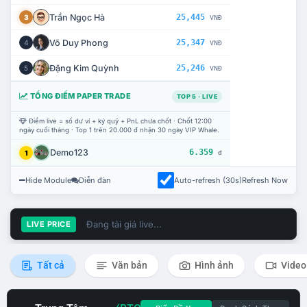
Trần Ngọc Hà
25,445
3
VNĐ
Võ Duy Phong
25,347
4
VNĐ
Đặng Kim Quỳnh
25,246
5
VNĐ
TỔNG ĐIỂM PAPER TRADE
TOP 5 · LIVE
Điểm live = số dư ví + ký quỹ + PnL chưa chốt · Chốt 12:00
ngày cuối tháng · Top 1 trên 20.000 đ nhận 30 ngày VIP Whale.
Demo123
6.359
1
đ
Hide Module
Diễn đàn
Auto-refresh (30s)
Refresh Now
Đang tải giá live...
LIVE PRICE
Tất cả
Văn bản
Hình ảnh
Video