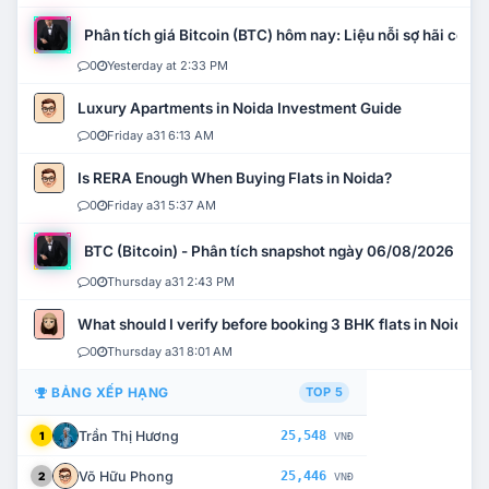
Phân tích giá Bitcoin (BTC) hôm nay: Liệu nỗi sợ hãi có mở 
0
Yesterday at 2:33 PM
Luxury Apartments in Noida Investment Guide
0
Friday a31 6:13 AM
Is RERA Enough When Buying Flats in Noida?
0
Friday a31 5:37 AM
BTC (Bitcoin) - Phân tích snapshot ngày 06/08/2026
0
Thursday a31 2:43 PM
What should I verify before booking 3 BHK flats in Noida?
0
Thursday a31 8:01 AM
BẢNG XẾP HẠNG
TOP 5
Trần Thị Hương
25,548
1
VNĐ
Võ Hữu Phong
25,446
2
VNĐ