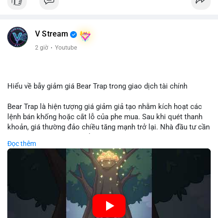
V Stream
2 giờ
·
Youtube
Hiểu về bẫy giảm giá Bear Trap trong giao dịch tài chính
Bear Trap là hiện tượng giá giảm giả tạo nhằm kích hoạt các
lệnh bán khống hoặc cắt lỗ của phe mua. Sau khi quét thanh
khoản, giá thường đảo chiều tăng mạnh trở lại. Nhà đầu tư cần
nhận diện mô hình này để tránh bị thao túng tâm lý và tối ưu
Đọc thêm
hóa điểm vào lệnh.
🎥 Xem video trực tiếp tại:
Nguồn: Cú Thông Thái