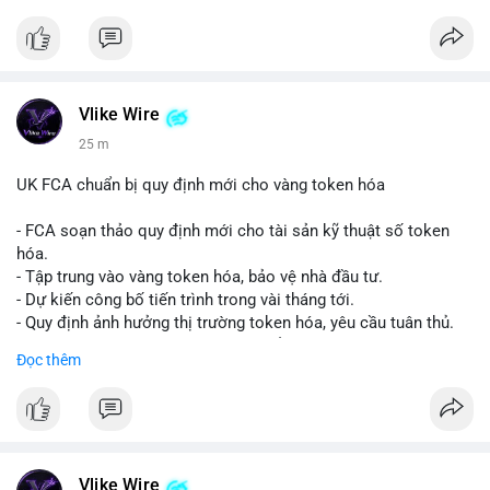
Vlike Wire
25 m
UK FCA chuẩn bị quy định mới cho vàng token hóa
- FCA soạn thảo quy định mới cho tài sản kỹ thuật số token
hóa.
- Tập trung vào vàng token hóa, bảo vệ nhà đầu tư.
- Dự kiến công bố tiến trình trong vài tháng tới.
- Quy định ảnh hưởng thị trường token hóa, yêu cầu tuân thủ.
- Nhà đầu tư, doanh nghiệp cần chuẩn bị.
Đọc thêm
#binancesquare
#cryptonews
#tokenizedgold
#fca
#ukregulation
$btc $eth
#vlikevn
#titanbot
Vlike Wire