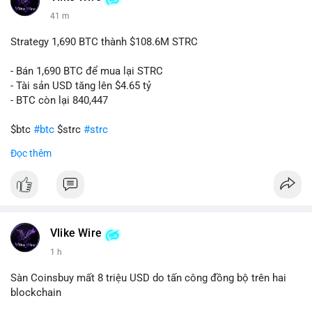
41 m
📰 Nguồn: CoinDesk
Strategy 1,690 BTC thành $108.6M STRC
- Bán 1,690 BTC để mua lại STRC
- Tài sản USD tăng lên $4.65 tỷ
- BTC còn lại 840,447
$btc
#btc
$strc
#strc
Đọc thêm
#vlikevn
#titanbot
📰 Nguồn: Cointelegraph
Vlike Wire
1 h
Sàn Coinsbuy mất 8 triệu USD do tấn công đồng bộ trên hai
blockchain