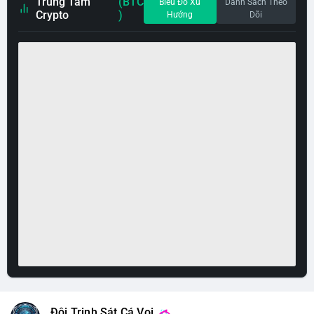
Trung Tâm
(BTC
Biểu Đồ Xu
Danh Sách Theo
Crypto
)
Hướng
Dõi
Đội Trinh Sát Cá Voi