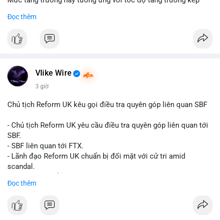
Mức tăng trưởng này tương ứng với tốc độ tăng trưởng kép
hàng năm (CAGR) đạt 5,9% trong giai đoạn dự báo.
Đọc thêm
Đây là tín hiệu tích cực cho các nhà sản xuất, nhà phân phối và
nhà đầu tư trong ngành vật liệu xây dựng và hạ tầng.
Bạn đánh giá thế nào về tiềm năng của dòng sản phẩm ống
nhựa polyolefin trong tương lai?
Vlike Wire
3 giờ
Chủ tịch Reform UK kêu gọi điều tra quyên góp liên quan SBF
- Chủ tịch Reform UK yêu cầu điều tra quyên góp liên quan tới
SBF.
- SBF liên quan tới FTX.
- Lãnh đạo Reform UK chuẩn bị đối mặt với cử tri amid
scandal.
- Sự kiện có thể ảnh hưởng đến hình ảnh SBF và FTX.
Đọc thêm
- Không có thông tin tác động thị trường ngay lập tức.
#binancesquare
#cryptonews
#sbf
#ftx
#reformuk
$btc $eth