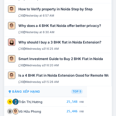
How to Verify property in Noida Step by Step
0
Yesterday at 6:57 AM
Why does a 4 BHK flat Noida offer better privacy?
0
Yesterday at 6:30 AM
Why should I buy a 3 BHK flat in Noida Extension?
0
Wednesday a31 6:25 AM
Smart Investment Guide to Buy 2 BHK Flat in Noida
0
Wednesday a31 6:20 AM
Is a 4 BHK Flat in Noida Extension Good for Remote Work?
0
Wednesday a31 5:26 AM
BẢNG XẾP HẠNG
TOP 5
Trần Thị Hương
25,548
1
VNĐ
Võ Hữu Phong
25,446
2
VNĐ