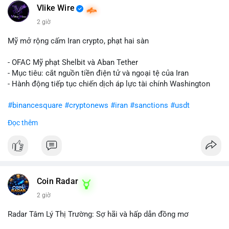
Vlike Wire
2 giờ
Mỹ mở rộng cấm Iran crypto, phạt hai sàn
- OFAC Mỹ phạt Shelbit và Aban Tether
- Mục tiêu: cắt nguồn tiền điện tử và ngoại tệ của Iran
- Hành động tiếp tục chiến dịch áp lực tài chính Washington
#binancesquare
#cryptonews
#iran
#sanctions
#usdt
Đọc thêm
$usdt
#vlikevn
#titanbot
📰 Nguồn: CoinDesk
Coin Radar
2 giờ
Radar Tâm Lý Thị Trường: Sợ hãi và hấp dẫn đồng mơ