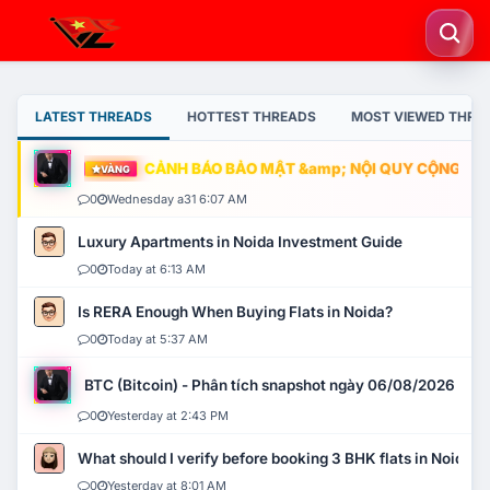
LATEST THREADS
HOTTEST THREADS
MOST VIEWED THRE
CẢNH BÁO BẢO MẬT &amp; NỘI QUY CỘNG ĐỒNG
VÀNG
0
Wednesday a31 6:07 AM
Luxury Apartments in Noida Investment Guide
0
Today at 6:13 AM
Is RERA Enough When Buying Flats in Noida?
0
Today at 5:37 AM
BTC (Bitcoin) - Phân tích snapshot ngày 06/08/2026
0
Yesterday at 2:43 PM
What should I verify before booking 3 BHK flats in Noida?
0
Yesterday at 8:01 AM