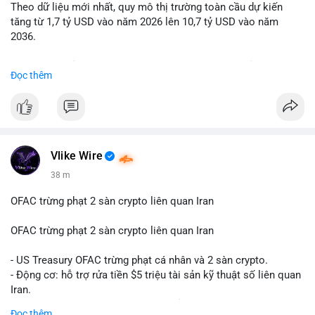
Theo dữ liệu mới nhất, quy mô thị trường toàn cầu dự kiến
Lời khuyên: Nhà đầu tư nhỏ lẻ nên quan sát thêm 2-4 giờ sau
tăng từ 1,7 tỷ USD vào năm 2026 lên 10,7 tỷ USD vào năm
khi giao dịch được xác nhận, tránh hành động theo cảm xúc.
2036.
Xác minh địa chỉ ví đích trước khi đưa ra quyết định vào lệnh,
ưu tiên quản trị rủi ro trong giai đoạn biến động mạnh.
Mức tăng trưởng này tương ứng với tốc độ tăng trưởng kép
Đọc thêm
hàng năm (CAGR) ấn tượng lên tới 20,2%.
#99dot6btc
#capvoichuyentien
#vilanhtichluy
#aplucban
#btcmempool65k
Điều gì đang thúc đẩy sự tăng trưởng vượt bậc này? Hãy cùng
theo dõi các phân tích chuyên sâu về xu hướng công nghệ và
nhu cầu thị trường trong thời gian tới.
Vlike Wire
38 m
OFAC trừng phạt 2 sàn crypto liên quan Iran
OFAC trừng phạt 2 sàn crypto liên quan Iran
- US Treasury OFAC trừng phạt cá nhân và 2 sàn crypto.
- Động cơ: hỗ trợ rửa tiền $5 triệu tài sản kỹ thuật số liên quan
Iran.
- Các sàn bị cấm hoạt động, tài khoản bị khóa.
Đọc thêm