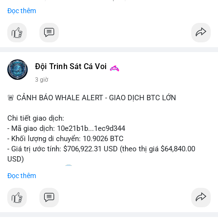
Sự tăng trưởng này được thúc đẩy bởi nhu cầu ngày càng cao
Đọc thêm
trong các lĩnh vực ô tô, logistics và thiết bị thông minh.
Doanh nghiệp cần theo dõi xu hướng này để nắm bắt cơ hội
đầu tư và phát triển giải pháp kết nối tiên tiến.
Đội Trinh Sát Cá Voi
3 giờ
🚨 CẢNH BÁO WHALE ALERT - GIAO DỊCH BTC LỚN
Chi tiết giao dịch:
- Mã giao dịch: 10e21b1b...1ec9d344
- Khối lượng di chuyển: 10.9026 BTC
- Giá trị ước tính: $706,922.31 USD (theo thị giá $64,840.00
USD)
- Thời gian: 18:20
0 2026-08-07 UTC
Đọc thêm
Nhận định phân tích:
Giao dịch 10.9 BTC trị giá hơn 706 nghìn USD được thực hiện
trong khung giờ thanh khoản mỏng (giờ châu Á) cho thấy chủ