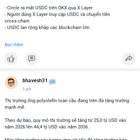
#vlikevn
#titanbot
- Circle ra mắt USDC trên OKX qua X Layer
📰 Nguồn: Decrypt
- Người dùng X Layer truy cập USDC và chuyển tiền
cross‑chain
- USDC lan rộng khắp các blockchain lớn
#binancesquare
#cryptonews
#usdc
#okx
#xlayer
Đọc thêm
$usdc
#vlikevn
#titanbot
📰 Nguồn: Cointelegraph
bhavesh31
3 giờ
Thị trường ống polyolefin toàn cầu đang trên đà tăng trưởng
mạnh mẽ.
Theo dự báo, quy mô thị trường sẽ tăng từ 25,0 tỷ USD vào
năm 2026 lên 44,4 tỷ USD vào năm 2036.