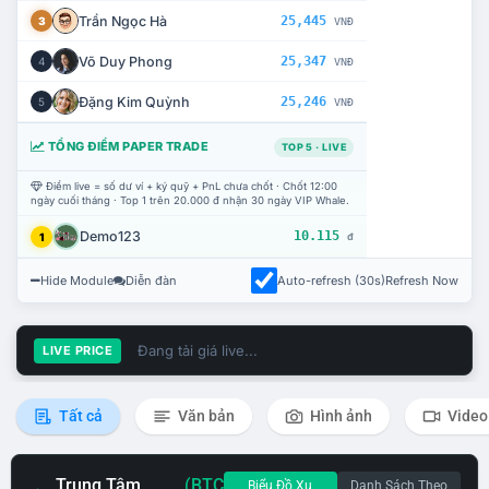
Trần Ngọc Hà
25,445
3
VNĐ
Võ Duy Phong
25,347
4
VNĐ
Đặng Kim Quỳnh
25,246
5
VNĐ
TỔNG ĐIỂM PAPER TRADE
TOP 5 · LIVE
Điểm live = số dư ví + ký quỹ + PnL chưa chốt · Chốt 12:00
ngày cuối tháng · Top 1 trên 20.000 đ nhận 30 ngày VIP Whale.
Demo123
10.115
1
đ
Hide Module
Diễn đàn
Auto-refresh (30s)
Refresh Now
Đang tải giá live...
LIVE PRICE
Tất cả
Văn bản
Hình ảnh
Video
Trung Tâm
(BTC
Biểu Đồ Xu
Danh Sách Theo