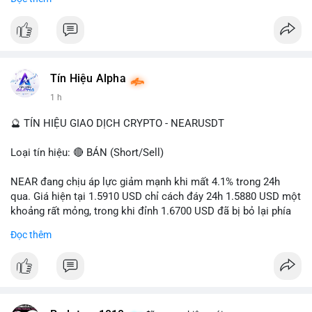
- Tác động: rủi ro cho thị trường crypto, tăng áp lực pháp lý.
#binancesquare
#cryptonews
#ofac
#ussanctions
#iran
$btc $eth
Tín Hiệu Alpha
#vlikevn
#titanbot
1 h
📰 Nguồn: Cointelegraph
🔮 TÍN HIỆU GIAO DỊCH CRYPTO - NEARUSDT
Loại tín hiệu: 🔴 BÁN (Short/Sell)
NEAR đang chịu áp lực giảm mạnh khi mất 4.1% trong 24h
qua. Giá hiện tại 1.5910 USD chỉ cách đáy 24h 1.5880 USD một
khoảng rất mỏng, trong khi đỉnh 1.6700 USD đã bị bỏ lại phía
sau. Biên độ dao động ngày đạt 4.9%, cho thấy phe bán đang
Đọc thêm
kiểm soát hoàn toàn. Khối lượng giao dịch 10.29 triệu NEAR
không đủ lớn để tạo lực đỡ, xác nhận xu hướng đi xuống đang
tiếp diễn.
Khuyến nghị giao dịch: