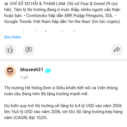
📊 CHỈ SỐ SỢ HÃI & THAM LAM: Chỉ số Fear & Greed 29 (sợ
hãi). Tâm lý thị trường đang ở mức thấp, nhiều người cẩn thận
hoặc bán. • CoinGecko hấp dẫn XRP, Pudgy Penguins, SOL. •
Google Trends Việt Nam hấp dẫn 'tin the thao' (tin tức crypto).
📈 XU HƯỚNG TÌM KIẾM & THẢO LUẬN: • XRP, SOL, PENGU,
Đọc thêm
ONDO, CASHCAT. • Chủ đề 'tô thị ty na' (tỷ giá) và 'giao thông'
(giao thông tài chính). • Bàn tán Binance Square tập trung vào
BTC breakout và lệnh long/short.
💬 DÒNG CHẢY TIN TỨC & TRUYỀN THÔNG: • Trump khẳng
định crypto là 'vấn đề lớn' giúp giảm áp lực USD. • Binance hỗ
bhavesh31
trợ cổ phiếu Apple/IBM. • Bài đăng hấp dẫn về $HFT, $SKYAI,
3 giờ
$BICO. • Tin nhắn cảnh báo về hack North Korea (Bybit).
Thị trường Hệ thống Đơn vị Điều khiển Kết nối và Viễn thông
💡 NHẬN ĐỊNH & KHUYẾN NGHỊ: Tâm lý thị trường đang phân
toàn cầu đang trên đà tăng trưởng mạnh mẽ.
cực. Sợ hãi do chỉ số thấp, nhưng hấp dẫn từ xu hướng meme
coin (PENGU, CASHCAT) và tin cậy từ các dự án lớn (BTC,
Dự kiến quy mô thị trường sẽ tăng từ 6,4 tỷ USD vào năm 2026
SOL). Rủi ro tăng nếu không có thông tin rõ ràng về quy định.
lên 16,6 tỷ USD vào năm 2036, với tốc độ tăng trưởng kép hàng
năm (CAGR) đạt 10,0%.
📊 Nguồn: Radar Tâm Lý Thị Trường