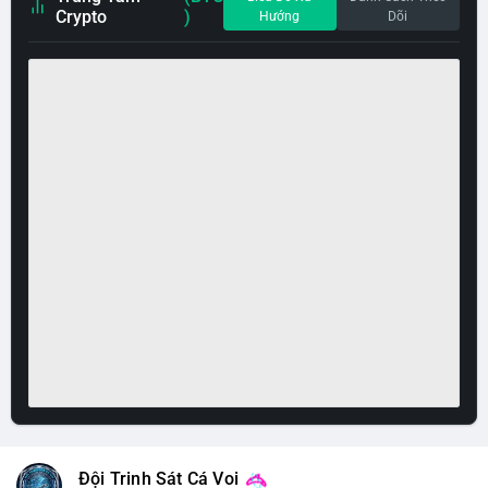
Crypto
)
Hướng
Dõi
Đội Trinh Sát Cá Voi