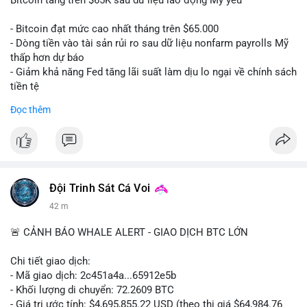
📰 Nguồn: CoinDesk
- Bitcoin đạt mức cao nhất tháng trên $65.000
- Dòng tiền vào tài sản rủi ro sau dữ liệu nonfarm payrolls Mỹ
thấp hơn dự báo
- Giảm khả năng Fed tăng lãi suất làm dịu lo ngại về chính sách
tiền tệ
#binancesquare
#cryptonews
#btc
Đọc thêm
$btc
#vlikevn
#titanbot
📰 Nguồn: Cointelegraph
Đội Trinh Sát Cá Voi
42 m
🚨 CẢNH BÁO WHALE ALERT - GIAO DỊCH BTC LỚN
Chi tiết giao dịch:
- Mã giao dịch: 2c451a4a...65912e5b
- Khối lượng di chuyển: 72.2609 BTC
- Giá trị ước tính: $4,695,855.22 USD (theo thị giá $64,984.76