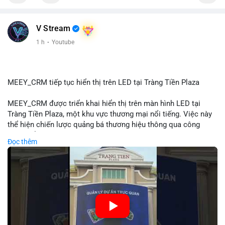
📰 Nguồn: Cointelegraph
V Stream
1 h
·
Youtube
MEEY_CRM tiếp tục hiển thị trên LED tại Tràng Tiền Plaza
MEEY_CRM được triển khai hiển thị trên màn hình LED tại
Tràng Tiền Plaza, một khu vực thương mại nổi tiếng. Việc này
thể hiện chiến lược quảng bá thương hiệu thông qua công
nghệ hiển thị công cộng. Tràng Tiền Plaza thu hút lượng khách
Đọc thêm
lớn hàng ngày, giúp tăng cường nhận diện thương hiệu
MEEY_CRM. Mô hình này kết hợp công nghệ LED với việc đặt
sản tại điểm giao thông quan trọng.
🎥 Xem video trực tiếp tại:
Nguồn: Đồng Tâm