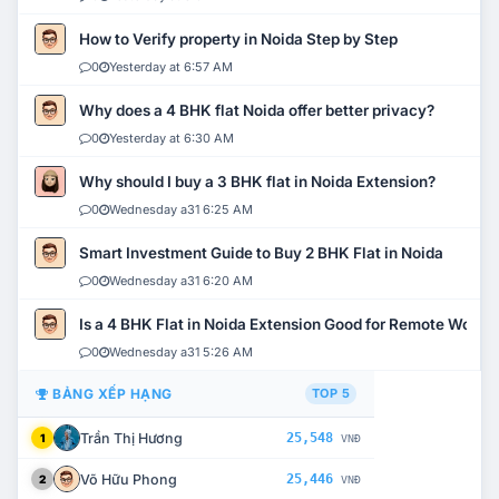
How to Verify property in Noida Step by Step
0
Yesterday at 6:57 AM
Why does a 4 BHK flat Noida offer better privacy?
0
Yesterday at 6:30 AM
Why should I buy a 3 BHK flat in Noida Extension?
0
Wednesday a31 6:25 AM
Smart Investment Guide to Buy 2 BHK Flat in Noida
0
Wednesday a31 6:20 AM
Is a 4 BHK Flat in Noida Extension Good for Remote Work?
0
Wednesday a31 5:26 AM
BẢNG XẾP HẠNG
TOP 5
Trần Thị Hương
25,548
1
VNĐ
Võ Hữu Phong
25,446
2
VNĐ