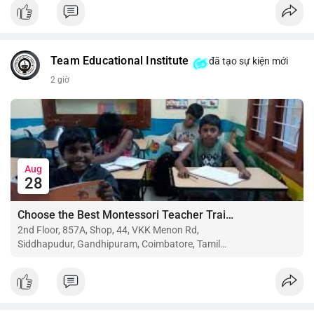
$btc $eth
#vlikevn
#titanbot
Team Educational Institute
đã tạo sự kiện mới
📰 Nguồn: CoinDesk
2 giờ
Aug
28
Choose the Best Montessori Teacher Training Institute in Coimbatore for a Rewarding Career
2nd Floor, 857A, Shop, 44, VKK Menon Rd,
Siddhapudur, Gandhipuram, Coimbatore, Tamil
Nadu 641044