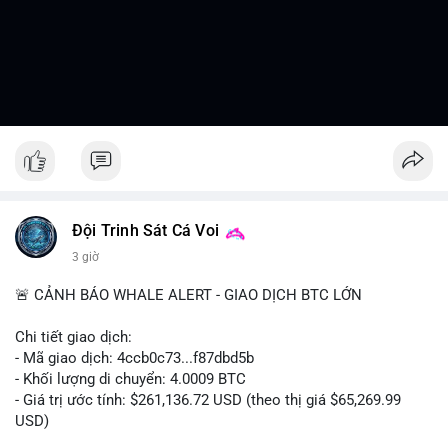
Đội Trinh Sát Cá Voi
3 giờ
🚨 CẢNH BÁO WHALE ALERT - GIAO DỊCH BTC LỚN
Chi tiết giao dịch:
- Mã giao dịch: 4ccb0c73...f87dbd5b
- Khối lượng di chuyển: 4.0009 BTC
- Giá trị ước tính: $261,136.72 USD (theo thị giá $65,269.99
USD)
- Thời gian: 13:19:46 2026-08-07 UTC