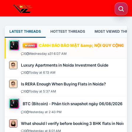
LATEST THREADS
HOTTEST THREADS
MOST VIEWED THRE
CẢNH BÁO BẢO MẬT &amp; NỘI QUY CỘNG ĐỒNG
VÀNG
0
Wednesday a31 6:07 AM
Luxury Apartments in Noida Investment Guide
0
Today at 6:13 AM
Is RERA Enough When Buying Flats in Noida?
0
Today at 5:37 AM
BTC (Bitcoin) - Phân tích snapshot ngày 06/08/2026
0
Yesterday at 2:43 PM
What should I verify before booking 3 BHK flats in Noida?
0
Yesterday at 8:01 AM