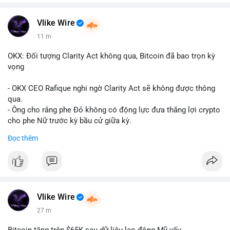
Vlike Wire
11 m
OKX: Đối tượng Clarity Act không qua, Bitcoin đã bao trọn kỳ
vọng
- OKX CEO Rafique nghi ngờ Clarity Act sẽ không được thông
qua.
- Ông cho rằng phe Đỏ không có động lực đưa thắng lợi crypto
cho phe Nữ trước kỳ bầu cử giữa kỳ.
- Sự lạc quan đã được giá Bitcoin phản ánh, không cần thêm
Đọc thêm
hỗ trợ pháp lý.
- Nếu luật không qua, Bitcoin vẫn duy trì mức giá hiện tại.
#binancesquare
#cryptonews
#btc
$btc
Vlike Wire
27 m
#vlikevn
#titanbot
Bitcoin tăng trên $65K sau dữ liệu lao động Mỹ yếu