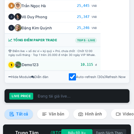
Trần Ngọc Hà
25,445
3
VNĐ
Võ Duy Phong
25,347
4
VNĐ
Đặng Kim Quỳnh
25,246
5
VNĐ
TỔNG ĐIỂM PAPER TRADE
TOP 5 · LIVE
Điểm live = số dư ví + ký quỹ + PnL chưa chốt · Chốt 12:00
ngày cuối tháng · Top 1 trên 20.000 đ nhận 30 ngày VIP Whale.
Demo123
10.115
1
đ
Hide Module
Diễn đàn
Auto-refresh (30s)
Refresh Now
Đang tải giá live...
LIVE PRICE
Tất cả
Văn bản
Hình ảnh
Video
Trung Tâm
(BTC
Biểu Đồ Xu
Danh Sách Theo