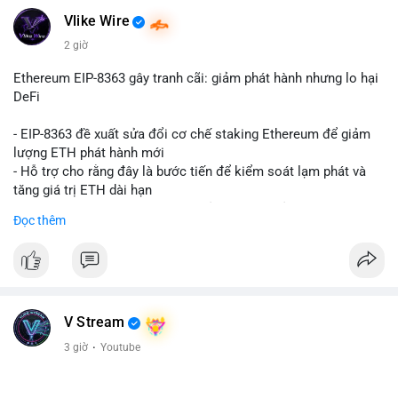
Vlike Wire
2 giờ
Ethereum EIP-8363 gây tranh cãi: giảm phát hành nhưng lo hại
DeFi
- EIP-8363 đề xuất sửa đổi cơ chế staking Ethereum để giảm
lượng ETH phát hành mới
- Hỗ trợ cho rằng đây là bước tiến để kiểm soát lạm phát và
tăng giá trị ETH dài hạn
- Các nhà phê bình lo ngại việc giảm phần thưởng sẽ làm yếu
Đọc thêm
động lực staking, ảnh hưởng đến bảo mật mạng lưới
- Lo ngại thêm: có thể làm giảm hấp dẫn của DeFi, giảm sự phi
tập trung và làm chậm sự tham gia của nhà đầu tư istituционаl
- Diễn ra trong bối cảnh Ethereum đang cân bằng giữa giảm
phát hành và duy trì sức hấp dẫn cho hệ sinh thái
#binancesquare
#cryptonews
#eth
#defi
#eip8363
V Stream
3 giờ
·
Youtube
$eth
#vlikevn
#titanbot