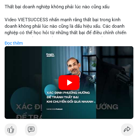
Thất bại doanh nghiệp không phải lúc nào cũng xấu
📰 Nguồn: Cointelegraph
Video VIETSUCCESS nhấn mạnh rằng thất bại trong kinh
doanh không phải lúc nào cũng là dấu hiệu xấu. Các doanh
nghiệp có thể học hỏi từ những thất bại để điều chỉnh chiến
lược, phát triển sản phẩm mới, hoặc phát hiện lỗi trong quy
Đọc thêm
trình. Trong lĩnh vực tài chính và crypto, hiểu rõ nguyên nhân
thất bại giúp quản lý rủi ro hiệu quả và tránh lặp lại sai lầm.
Điều này đặc biệt quan trọng khi áp dụng vào các mô hình kinh
doanh mới hoặc đầu tư vào dự án blockchain.
🎥 Xem video trực tiếp tại:
Nguồn: VIETSUCCESS