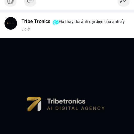
Tribe Tronics
Đã thay đổi ảnh đại diện của anh ấy
3 giờ