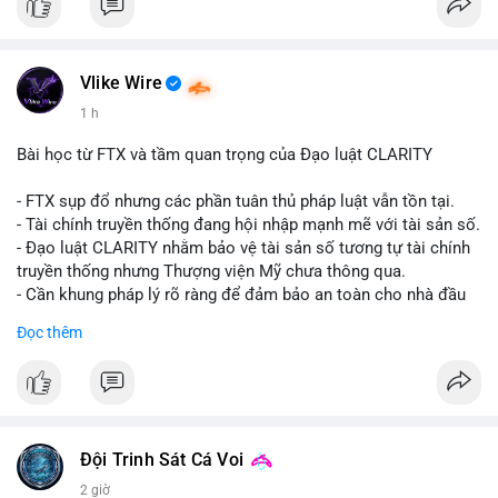
#vlikevn
#titanbot
📰 Nguồn: CoinDesk
Vlike Wire
1 h
Bài học từ FTX và tầm quan trọng của Đạo luật CLARITY
- FTX sụp đổ nhưng các phần tuân thủ pháp luật vẫn tồn tại.
- Tài chính truyền thống đang hội nhập mạnh mẽ với tài sản số.
- Đạo luật CLARITY nhằm bảo vệ tài sản số tương tự tài chính
truyền thống nhưng Thượng viện Mỹ chưa thông qua.
- Cần khung pháp lý rõ ràng để đảm bảo an toàn cho nhà đầu
tư.
Đọc thêm
#binancesquare
#cryptonews
#ftx
#regulation
#clarityact
$btc $eth
#vlikevn
#titanbot
Đội Trinh Sát Cá Voi
2 giờ