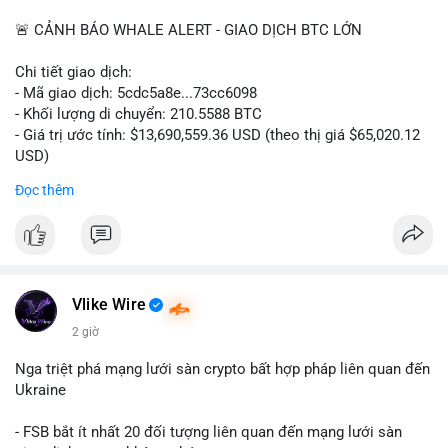
📰 Nguồn: CoinDesk
🚨 CẢNH BÁO WHALE ALERT - GIAO DỊCH BTC LỚN
Chi tiết giao dịch:
- Mã giao dịch: 5cdc5a8e...73cc6098
- Khối lượng di chuyển: 210.5588 BTC
- Giá trị ước tính: $13,690,559.36 USD (theo thị giá $65,020.12
USD)
- Thời gian: 14:19:51 2026-08-07 UTC
Đọc thêm
Nhận định phân tích hành vi của Cá voi dựa trên giao dịch này
(ví dụ: chuyển dịch lượng lớn coin, gom hàng ví lạnh, áp lực
bán tiềm năng...) và tác động tâm lý thị trường.
Lời khuyên ngắn gọn cho nhà đầu tư nhỏ lẻ.
Vlike Wire
Hashtags: Tự trích xuất 3-5 hashtag ĐỘC NHẤT từ nội dung
2 giờ
chính của bài viết này. Hashtag phải là các từ khóa cụ thể xuất
hiện trong bài (khối lượng BTC, hành vi cá voi, loại ví, mức giá
Nga triệt phá mạng lưới sàn crypto bất hợp pháp liên quan đến
USD). TUYỆT ĐỐI KHÔNG lặp lại các hashtag chung chung
Ukraine
giống nhau ở mọi bài như
#whalealert
,
#smartmoney
,
#cryptonews
,
#vlikesignals
. Mỗi bài viết phải có bộ hashtag
- FSB bắt ít nhất 20 đối tượng liên quan đến mạng lưới sàn