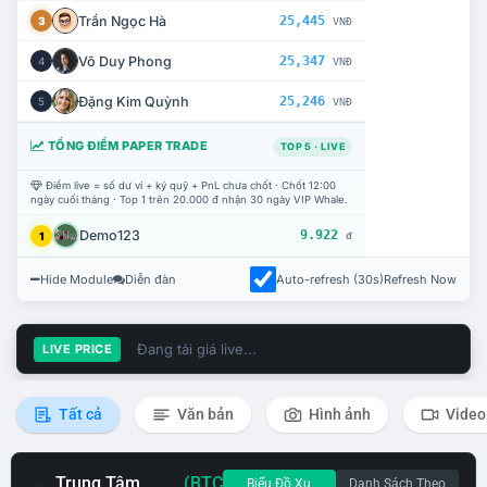
Trần Ngọc Hà
25,445
3
VNĐ
Võ Duy Phong
25,347
4
VNĐ
Đặng Kim Quỳnh
25,246
5
VNĐ
TỔNG ĐIỂM PAPER TRADE
TOP 5 · LIVE
Điểm live = số dư ví + ký quỹ + PnL chưa chốt · Chốt 12:00
ngày cuối tháng · Top 1 trên 20.000 đ nhận 30 ngày VIP Whale.
Demo123
9.922
1
đ
Hide Module
Diễn đàn
Auto-refresh (30s)
Refresh Now
Đang tải giá live...
LIVE PRICE
Tất cả
Văn bản
Hình ảnh
Video
Trung Tâm
(BTC
Biểu Đồ Xu
Danh Sách Theo