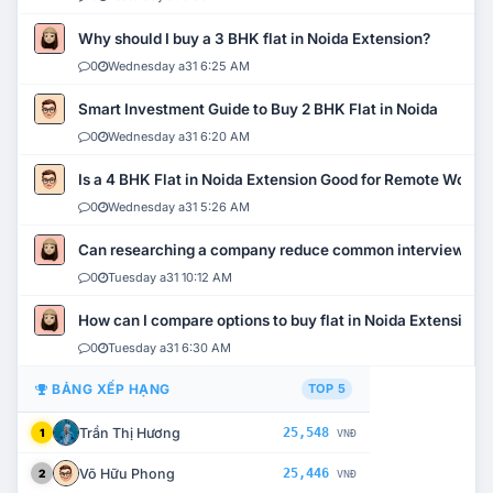
Why should I buy a 3 BHK flat in Noida Extension?
0
Wednesday a31 6:25 AM
Smart Investment Guide to Buy 2 BHK Flat in Noida
0
Wednesday a31 6:20 AM
Is a 4 BHK Flat in Noida Extension Good for Remote Work?
0
Wednesday a31 5:26 AM
Can researching a company reduce common interview mi
0
Tuesday a31 10:12 AM
How can I compare options to buy flat in Noida Extension?
0
Tuesday a31 6:30 AM
BẢNG XẾP HẠNG
TOP 5
Trần Thị Hương
25,548
1
VNĐ
Võ Hữu Phong
25,446
2
VNĐ