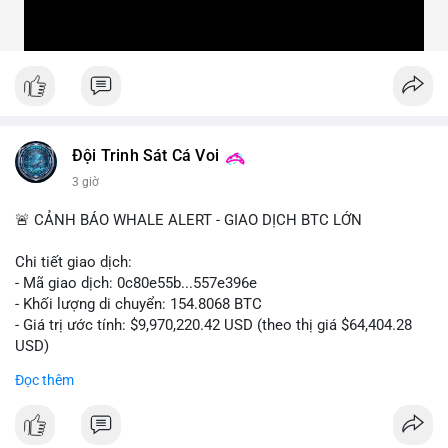
Đội Trinh Sát Cá Voi
3 giờ
🚨 CẢNH BÁO WHALE ALERT - GIAO DỊCH BTC LỚN
Chi tiết giao dịch:
- Mã giao dịch: 0c80e55b...557e396e
- Khối lượng di chuyển: 154.8068 BTC
- Giá trị ước tính: $9,970,220.42 USD (theo thị giá $64,404.28
USD)
- Thời gian: 22:19:54 2026-08-06 UTC
Đọc thêm
Một khối lượng 154.8 BTC trị giá gần 10 triệu USD vừa được
xác nhận di chuyển trong mempool. Với quy mô này, khả năng