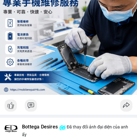
Khối lượng 12.29 BTC chưa đủ tạo áp lực bán lớn, không cần
hoảng loạn. Theo dõi sát dòng tiền đổ vào sàn giao dịch tập
trung trong 24 giờ tới.
#12dot29btc
#vilanh
#tichluydaihan
#phienau
#btcmempool
Bottega Desires
Đã thay đổi ảnh đại diện của anh
ấy