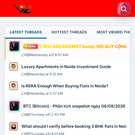
LATEST THREADS
HOTTEST THREADS
MOST VIEWED THRE
CẢNH BÁO BẢO MẬT &amp; NỘI QUY CỘNG ĐỒNG
VÀNG
0
Wednesday a31 6:07 AM
Luxury Apartments in Noida Investment Guide
0
Yesterday at 6:13 AM
Is RERA Enough When Buying Flats in Noida?
0
Yesterday at 5:37 AM
BTC (Bitcoin) - Phân tích snapshot ngày 06/08/2026
0
Thursday a31 2:43 PM
What should I verify before booking 3 BHK flats in Noida?
0
Thursday a31 8:01 AM