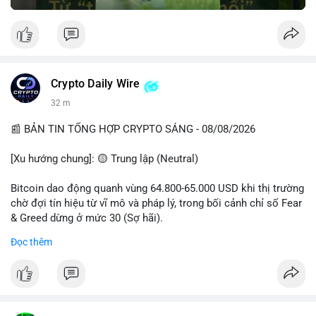
Crypto Daily Wire
32 m
📰 BẢN TIN TỔNG HỢP CRYPTO SÁNG - 08/08/2026
[Xu hướng chung]: 🟡 Trung lập (Neutral)
Bitcoin dao động quanh vùng 64.800-65.000 USD khi thị trường
chờ đợi tín hiệu từ vĩ mô và pháp lý, trong bối cảnh chỉ số Fear
& Greed dừng ở mức 30 (Sợ hãi).
Đọc thêm
- Thị trường & Giá cả: Chuỗi giao dịch cá voi BTC diễn ra dày
đặc, đáng chú ý nhất là lệnh chuyển 289,92 BTC trị giá 18,83
triệu USD lúc 08:19 UTC và 61,37 BTC (gần 4 triệu USD) lúc
06:19 UTC. Các lệnh này chủ yếu là tái phân bổ tài sản, chưa
tạo áp lực bán trực tiếp lên sàn.