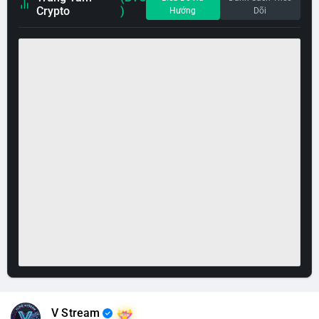
Crypto
)
Hướng
Dõi
V Stream