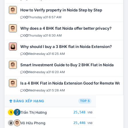
How to Verify property in Noida Step by Step
0
Thursday a31 6:57 AM
Why does a 4 BHK flat Noida offer better privacy?
0
Thursday a31 6:30 AM
Why should I buy a 3 BHK flat in Noida Extension?
0
Wednesday a31 6:25 AM
Smart Investment Guide to Buy 2 BHK Flat in Noida
0
Wednesday a31 6:20 AM
Is a 4 BHK Flat in Noida Extension Good for Remote Work?
0
Wednesday a31 5:26 AM
BẢNG XẾP HẠNG
TOP 5
Trần Thị Hương
25,548
1
VNĐ
Võ Hữu Phong
25,446
2
VNĐ