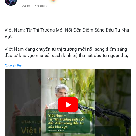
24 m
·
Youtube
Việt Nam: Từ Thị Trường Mới Nổi Đến Điểm Sáng Đầu Tư Khu
Vực
Việt Nam đang chuyển từ thị trường mới nổi sang điểm sáng
đầu tư khu vực nhờ cải cách kinh tế, thu hút đầu tư ngoại địa,
và phát triển ẩm thực, du lịch. Biến động thị trường này tạo cơ
Đọc thêm
hội cho nhà đầu tư lặp lại mô hình thành công của các quốc
gia đang phát triển. Nền tảng crypto tại Việt Nam cũng tăng
trưởng nhờ chính sách ổn định và sự quan tâm từ nhà đầu tư
toàn cầu.
🎥 Xem video trực tiếp tại:
Nguồn: VIETSUCCESS