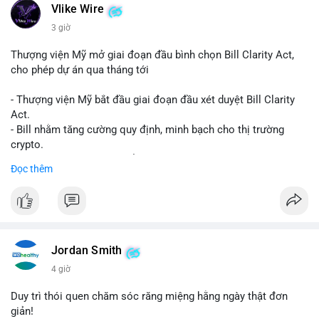
Vlike Wire
3 giờ
Thượng viện Mỹ mở giai đoạn đầu bình chọn Bill Clarity Act,
cho phép dự án qua tháng tới
- Thượng viện Mỹ bắt đầu giai đoạn đầu xét duyệt Bill Clarity
Act.
- Bill nhằm tăng cường quy định, minh bạch cho thị trường
crypto.
- Đạt 60 phiếu cần thiết để tiến tới tháng tới.
Đọc thêm
- Bill có thể ảnh hưởng pháp lý, hoạt động của các đồng tiền kỹ
thuật số.
#binancesquare
#cryptonews
#regulation
#ussenate
#clarityact
Jordan Smith
$btc $eth
4 giờ
#vlikevn
#titanbot
Duy trì thói quen chăm sóc răng miệng hằng ngày thật đơn
giản!