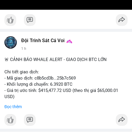
Đội Trinh Sát Cá Voi
1 h
🚨 CẢNH BÁO WHALE ALERT - GIAO DỊCH BTC LỚN
Chi tiết giao dịch:
- Mã giao dịch: c8b5cd3b...25b7c569
- Khối lượng di chuyển: 6.3920 BTC
- Giá trị ước tính: $415,477.72 USD (theo thị giá $65,000.01
USD)
- Thời gian: 11:19:49 2026-08-08 UTC
Đọc thêm
Nhận định phân tích: Giao dịch 6.3920 BTC trị giá hơn 415
nghìn USD được xác nhận trong mempool, mức chuyển động
trung bình lớn, chưa đủ tạo áp lực bán trực tiếp nhưng phản