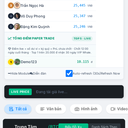
Trần Ngọc Hà
25,445
3
VNĐ
Võ Duy Phong
25,347
4
VNĐ
Đặng Kim Quỳnh
25,246
5
VNĐ
TỔNG ĐIỂM PAPER TRADE
TOP 5 · LIVE
Điểm live = số dư ví + ký quỹ + PnL chưa chốt · Chốt 12:00
ngày cuối tháng · Top 1 trên 20.000 đ nhận 30 ngày VIP Whale.
Demo123
10.115
1
đ
Hide Module
Diễn đàn
Auto-refresh (30s)
Refresh Now
Đang tải giá live...
LIVE PRICE
Tất cả
Văn bản
Hình ảnh
Video
Trung Tâm
(BTC
Biểu Đồ Xu
Danh Sách Theo