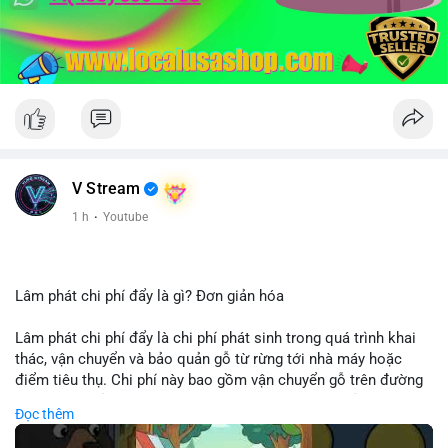
V Stream
1 h
·
Youtube
Lâm phát chi phí đẩy là gì? Đơn giản hóa
Lâm phát chi phí đẩy là chi phí phát sinh trong quá trình khai
thác, vận chuyển và bảo quản gỗ từ rừng tới nhà máy hoặc
điểm tiêu thụ. Chi phí này bao gồm vận chuyển gỗ trên đường
bộ, đường thủy hoặc đường ray, phụ thuộc vào khoảng cách và
Đọc thêm
điều kiện địa hình. Việc hiểu rõ chi phí đẩy giúp doanh nghiệp
lâm nghiệp tối ưu hoá chuỗi cung ứng và kiểm soát lợi nhuận.