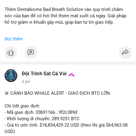
📰 Nguồn: CoinDesk
Thêm Dentabiome Bad Breath Solution vào quy trình chăm
sóc của bạn để có hơi thở thơm mát suốt cả ngày. Giải pháp
hỗ trợ giảm vi khuẩn gây mùi, giúp bạn tự tin giao tiếp.
Bắt đầu ngay hôm nay với bước chăm sóc nhỏ nhưng hiệu quả
Đọc thêm
lớn cho nụ cười khỏe mạnh.
#dentabiome
#badbreathsolution
#hoithothommat
#chamsocrangmieng
#suckhoerangmieng
#nucuoitutin
Đội Trinh Sát Cá Voi
4 giờ
🚨 CẢNH BÁO WHALE ALERT - GIAO DỊCH BTC LỚN
Chi tiết giao dịch:
- Mã giao dịch: 33b91166...9f2c389d
- Khối lượng di chuyển: 289.9251 BTC
- Giá trị ước tính: $18,834,429.22 USD (theo thị giá $64,963.08
USD)