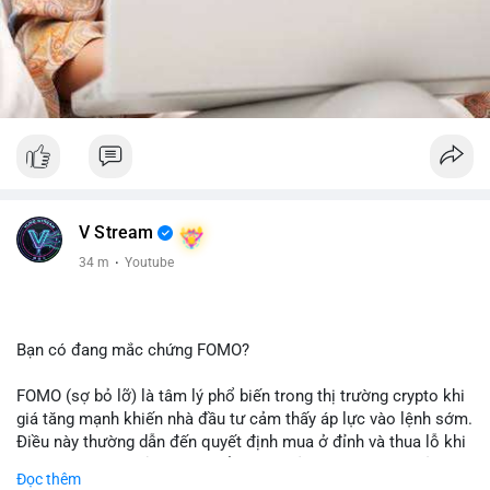
V Stream
34 m
·
Youtube
Bạn có đang mắc chứng FOMO?
FOMO (sợ bỏ lỡ) là tâm lý phổ biến trong thị trường crypto khi
giá tăng mạnh khiến nhà đầu tư cảm thấy áp lực vào lệnh sớm.
Điều này thường dẫn đến quyết định mua ở đỉnh và thua lỗ khi
thị trường điều chỉnh. Cần kiểm soát cảm xúc và tuân thủ
Đọc thêm
chiến lược đầu tư rõ ràng.