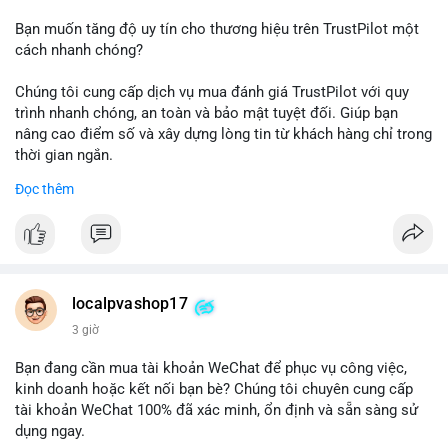
Bạn muốn tăng độ uy tín cho thương hiệu trên TrustPilot một
cách nhanh chóng?
Chúng tôi cung cấp dịch vụ mua đánh giá TrustPilot với quy
trình nhanh chóng, an toàn và bảo mật tuyệt đối. Giúp bạn
nâng cao điểm số và xây dựng lòng tin từ khách hàng chỉ trong
thời gian ngắn.
Đọc thêm
Đặt hàng ngay hôm nay để nhận ưu đãi:
👉 Order tại: localpvashop
👉 Phản hồi 24/7
👉 WhatsApp: +1 660 215-8938
👉 Telegram: @localpvashop
localpvashop17
👉 Email: localpvashop@gmail.com
3 giờ
Đừng bỏ lỡ cơ hội cải thiện danh tiếng trực tuyến của bạn một
Bạn đang cần mua tài khoản WeChat để phục vụ công việc,
cách hiệu quả!
kinh doanh hoặc kết nối bạn bè? Chúng tôi chuyên cung cấp
tài khoản WeChat 100% đã xác minh, ổn định và sẵn sàng sử
dụng ngay.