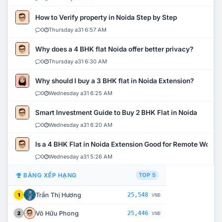
How to Verify property in Noida Step by Step
0
Thursday a31 6:57 AM
Why does a 4 BHK flat Noida offer better privacy?
0
Thursday a31 6:30 AM
Why should I buy a 3 BHK flat in Noida Extension?
0
Wednesday a31 6:25 AM
Smart Investment Guide to Buy 2 BHK Flat in Noida
0
Wednesday a31 6:20 AM
Is a 4 BHK Flat in Noida Extension Good for Remote Work?
0
Wednesday a31 5:26 AM
BẢNG XẾP HẠNG
TOP 5
Trần Thị Hương
25,548
1
VNĐ
Võ Hữu Phong
25,446
2
VNĐ