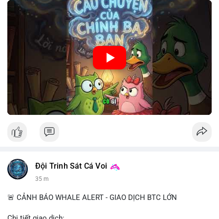
🎥 Xem video trực tiếp tại:
Nguồn: Cú Thông Thái
Đội Trinh Sát Cá Voi
35 m
🚨 CẢNH BÁO WHALE ALERT - GIAO DỊCH BTC LỚN
Chi tiết giao dịch: