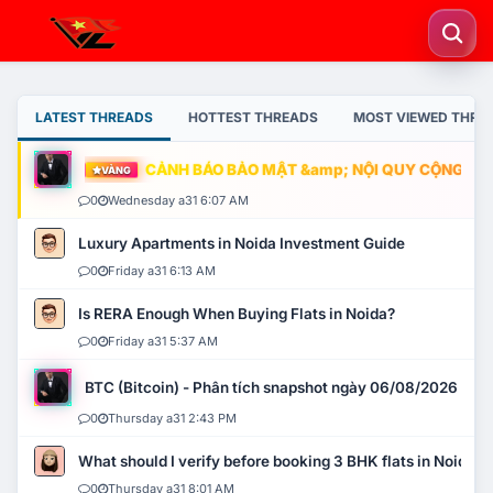
LATEST THREADS
HOTTEST THREADS
MOST VIEWED THRE
CẢNH BÁO BẢO MẬT &amp; NỘI QUY CỘNG ĐỒNG
VÀNG
0
Wednesday a31 6:07 AM
Luxury Apartments in Noida Investment Guide
0
Friday a31 6:13 AM
Is RERA Enough When Buying Flats in Noida?
0
Friday a31 5:37 AM
BTC (Bitcoin) - Phân tích snapshot ngày 06/08/2026
0
Thursday a31 2:43 PM
What should I verify before booking 3 BHK flats in Noida?
0
Thursday a31 8:01 AM