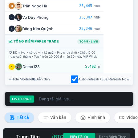
Trần Ngọc Hà
25,445
3
VNĐ
Võ Duy Phong
25,347
4
VNĐ
Đặng Kim Quỳnh
25,246
5
VNĐ
TỔNG ĐIỂM PAPER TRADE
TOP 5 · LIVE
Điểm live = số dư ví + ký quỹ + PnL chưa chốt · Chốt 12:00
ngày cuối tháng · Top 1 trên 20.000 đ nhận 30 ngày VIP Whale.
Demo123
5.492
1
đ
Hide Module
Diễn đàn
Auto-refresh (30s)
Refresh Now
Đang tải giá live...
LIVE PRICE
Tất cả
Văn bản
Hình ảnh
Video
Trung Tâm
(BTC
Biểu Đồ Xu
Danh Sách Theo