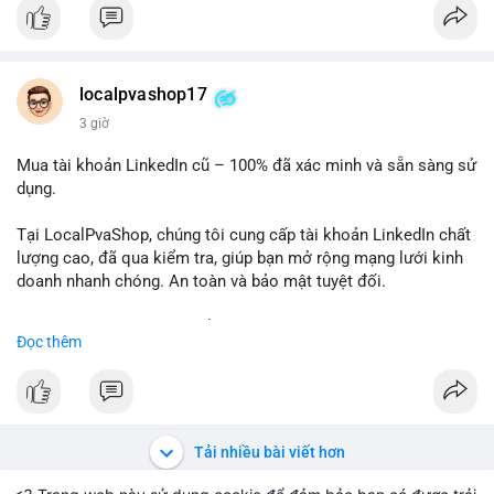
✅ Email: localpvashop@gmail.com
Chất lượng đảm bảo, hỗ trợ tận tình. Hãy liên hệ ngay hôm
nay!
localpvashop17
3 giờ
Mua tài khoản LinkedIn cũ – 100% đã xác minh và sẵn sàng sử
dụng.
Tại LocalPvaShop, chúng tôi cung cấp tài khoản LinkedIn chất
lượng cao, đã qua kiểm tra, giúp bạn mở rộng mạng lưới kinh
doanh nhanh chóng. An toàn và bảo mật tuyệt đối.
Đặt hàng ngay hôm nay để nhận ưu đãi tốt nhất!
Đọc thêm
✅ Đặt hàng: localpvashop
✅ Phản hồi trong 24 giờ
✅ WhatsApp: +1 (66
215-8938
✅ Telegram: @localpvashop
Tải nhiều bài viết hơn
✅ Email: localpvashop@gmail.com