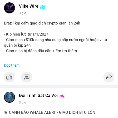
Vlike Wire
3 giờ
Brazil kịp cấm giao dịch crypto gian lận 24h
- Kịp hiệu lực từ 1/1/2027
- Giao dịch >$10k sang nhà cung cấp nước ngoài hoặc ví tự
quản bị kịp 24h
- Giao dịch bị đánh dấu cần kiểm tra thêm
#binancesquare
#cryptonews
#regulation
Đọc thêm
$btc $eth
#vlikevn
#titanbot
📰 Nguồn: Cointelegraph
Đội Trinh Sát Cá Voi
3 giờ
🚨 CẢNH BÁO WHALE ALERT - GIAO DỊCH BTC LỚN