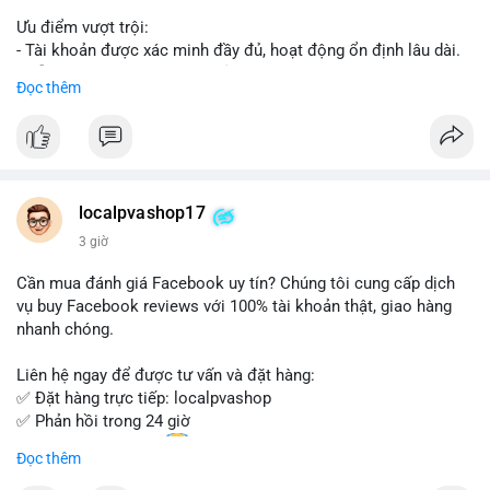
Ưu điểm vượt trội:
- Tài khoản được xác minh đầy đủ, hoạt động ổn định lâu dài.
- Hỗ trợ khách hàng 24/7, phản hồi nhanh chóng.
Đọc thêm
- Giao dịch an toàn, bảo mật thông tin.
Đặt hàng ngay hôm nay để nhận ưu đãi tốt nhất!
Liên hệ với chúng tôi qua:
localpvashop17
- WhatsApp: +1 (66
215-8938
- Telegram: @localpvashop
3 giờ
- Email: localpvashop@gmail.com
Cần mua đánh giá Facebook uy tín? Chúng tôi cung cấp dịch
Đừng bỏ lỡ cơ hội sở hữu tài khoản WeChat chất lượng với giá
vụ buy Facebook reviews với 100% tài khoản thật, giao hàng
tốt. Liên hệ ngay!
nhanh chóng.
Liên hệ ngay để được tư vấn và đặt hàng:
✅ Đặt hàng trực tiếp: localpvashop
✅ Phản hồi trong 24 giờ
✅ WhatsApp: +1 (66
215-8938
Đọc thêm
✅ Telegram: @localpvashop