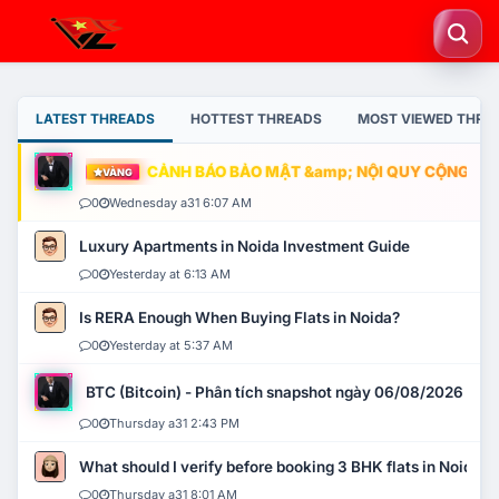
LATEST THREADS
HOTTEST THREADS
MOST VIEWED THRE
CẢNH BÁO BẢO MẬT &amp; NỘI QUY CỘNG ĐỒNG
VÀNG
0
Wednesday a31 6:07 AM
Luxury Apartments in Noida Investment Guide
0
Yesterday at 6:13 AM
Is RERA Enough When Buying Flats in Noida?
0
Yesterday at 5:37 AM
BTC (Bitcoin) - Phân tích snapshot ngày 06/08/2026
0
Thursday a31 2:43 PM
What should I verify before booking 3 BHK flats in Noida?
0
Thursday a31 8:01 AM