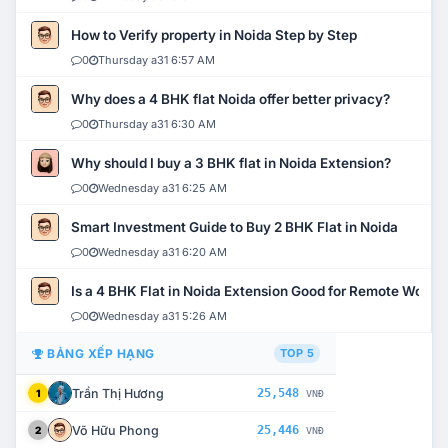
How to Verify property in Noida Step by Step
0
Thursday a31 6:57 AM
Why does a 4 BHK flat Noida offer better privacy?
0
Thursday a31 6:30 AM
Why should I buy a 3 BHK flat in Noida Extension?
0
Wednesday a31 6:25 AM
Smart Investment Guide to Buy 2 BHK Flat in Noida
0
Wednesday a31 6:20 AM
Is a 4 BHK Flat in Noida Extension Good for Remote Work?
0
Wednesday a31 5:26 AM
BẢNG XẾP HẠNG
TOP 5
Trần Thị Hương
25,548
1
VNĐ
Võ Hữu Phong
25,446
2
VNĐ