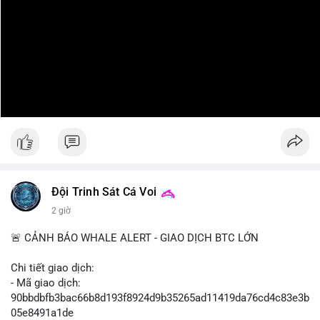
Đội Trinh Sát Cá Voi
2 giờ
🚨 CẢNH BÁO WHALE ALERT - GIAO DỊCH BTC LỚN
Chi tiết giao dịch:
- Mã giao dịch:
90bbdbfb3bac66b8d193f8924d9b35265ad11419da76cd4c83e3b
05e8491a1de