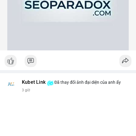
theo cảm xúc, hãy đặt lệnh dựa trên vùng hỗ trợ và kháng cự rõ
ràng.
#21dot71btc
#mempoolbtc
#chuyentiencavoi
#aplucban
#biendonggia
Kubet Link
Đã thay đổi ảnh đại diện của anh ấy
3 giờ