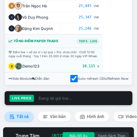
Trần Ngọc Hà
25,445
3
VNĐ
Võ Duy Phong
25,347
4
VNĐ
Đặng Kim Quỳnh
25,246
5
VNĐ
TỔNG ĐIỂM PAPER TRADE
TOP 5 · LIVE
Điểm live = số dư ví + ký quỹ + PnL chưa chốt · Chốt 12:00
ngày cuối tháng · Top 1 trên 20.000 đ nhận 30 ngày VIP Whale.
Demo123
10.115
1
đ
Hide Module
Diễn đàn
Auto-refresh (30s)
Refresh Now
Đang tải giá live...
LIVE PRICE
Tất cả
Văn bản
Hình ảnh
Video
Trung Tâm
(BTC
Biểu Đồ Xu
Danh Sách Theo