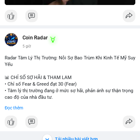
Greed Index phục hồi lên trên 40, có thể xem xét mua dần.
Ngược lại, nếu phá vỡ hỗ trợ, nên cắt lỗ sớm.
#vlikemarketindex42
#fearindex30
#fundingratethap
#phigiadathap
#tvlondinh
Coin Radar
5 giờ
Radar Tâm Lý Thị Trường: Nỗi Sợ Bao Trùm Khi Kinh Tế Mỹ Suy
Yếu
📊 CHỈ SỐ SỢ HÃI & THAM LAM
• Chỉ số Fear & Greed đạt 30 (Fear)
• Tâm lý thị trường đang ở mức sợ hãi, phản ánh sự thận trọng
cao độ của nhà đầu tư.
Đọc thêm
📈 XU HƯỚNG TÌM KIẾM & THẢO LUẬN
• CoinGecko Trending: PONS, PENGU, ONDO, WKC, HEI,
CASHCAT, CRO.
• LunarCrush Trending: Ethereum, Solana, Dogecoin, Polkadot,
Chainlink, Litecoin.
Tải nhiều bài viết hơn