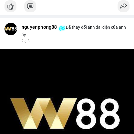
nguyenphong88
Đã thay đổi ảnh đại diện của anh
ấy
2 giờ