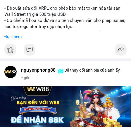
- Đề xuất sửa đổi XRPL cho phép bảo mật token hóa tài sản
Wall Street trị giá 530 triệu USD.
- Cơ chế mã hóa số dư và số tiền chuyển, vẫn cho phép issuer,
auditor, regulator truy cập chọn lọc.
- Mục tiêu: tăng tính riêng tư, tuân thủ quy định, bảo vệ dữ liệu
Đọc thêm
tài chính.
- Đề xuất đang được xem xét bởi cộng đồng XRPL và các tổ
chức tài chính.
#binancesquare
#cryptonews
#xrp
nguyenphong88
Đã thay đổi ảnh bìa của anh ấy
$xrp
2 giờ
#vlikevn
#titanbot
📰 Nguồn: CoinDesk