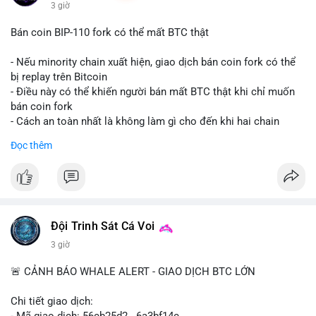
3 giờ
Bán coin BIP-110 fork có thể mất BTC thật
- Nếu minority chain xuất hiện, giao dịch bán coin fork có thể
bị replay trên Bitcoin
- Điều này có thể khiến người bán mất BTC thật khi chỉ muốn
bán coin fork
- Cách an toàn nhất là không làm gì cho đến khi hai chain
được tách riêng
Đọc thêm
-
#binancesquare
#cryptonews
#btc
#bip110
$btc
#vlikevn
#titanbot
Đội Trinh Sát Cá Voi
📰 Nguồn: CoinDesk
3 giờ
🚨 CẢNH BÁO WHALE ALERT - GIAO DỊCH BTC LỚN
Chi tiết giao dịch:
- Mã giao dịch: 56cb25d2...6a3bf14c