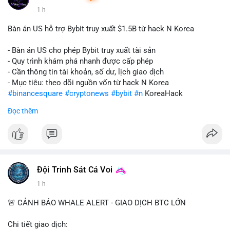
1 h
Bàn án US hỗ trợ Bybit truy xuất $1.5B từ hack N Korea
- Bàn án US cho phép Bybit truy xuất tài sản
- Quy trình khám phá nhanh được cấp phép
- Cần thông tin tài khoản, số dư, lịch giao dịch
- Mục tiêu: theo dõi nguồn vốn từ hack N Korea
#binancesquare
#cryptonews
#bybit
#n
KoreaHack
Đọc thêm
$btc $eth
#vlikevn
#titanbot
📰 Nguồn: Cointelegraph
Đội Trinh Sát Cá Voi
1 h
🚨 CẢNH BÁO WHALE ALERT - GIAO DỊCH BTC LỚN
Chi tiết giao dịch: