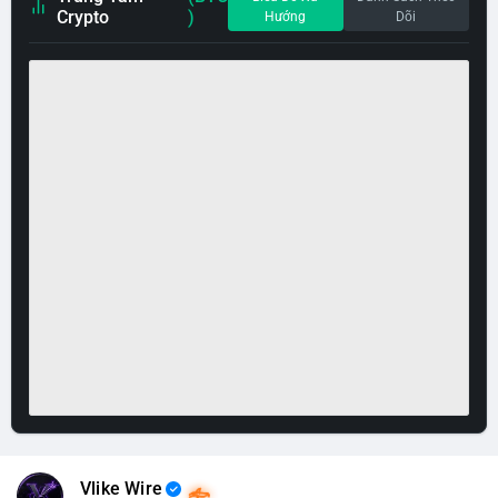
Crypto
)
Hướng
Dõi
Vlike Wire