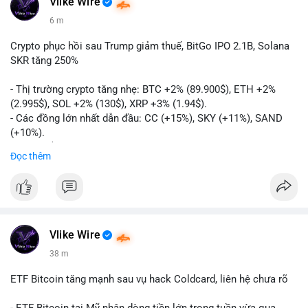
Vlike Wire
6 m
Crypto phục hồi sau Trump giảm thuế, BitGo IPO 2.1B, Solana
SKR tăng 250%
- Thị trường crypto tăng nhẹ: BTC +2% (89.900$), ETH +2%
(2.995$), SOL +2% (130$), XRP +3% (1.94$).
- Các đồng lớn nhất dẫn đầu: CC (+15%), SKY (+11%), SAND
(+10%).
- Gần 1 B$ liquidations khi Bitcoin phục hồi sau tín hiệu Trump
Đọc thêm
hủy bỏ lệnh thuế EU.
- Vitalik Buterin đề xuất staking DVT để tăng cường bảo mật
và phân quyền Ethereum.
- BitGo công bố IPO 18$/cổ phiếu, định giá 2.1 B$.
- Thượng viện Mỹ tiến hành dự thảo Clarity Act, mặc dù chưa
có sự đồng thuận hai đảng.
Vlike Wire
- Newrez xem xét Bitcoin và Ethereum trong việc xác định đủ
38 m
điều kiện vay mua nhà, áp dụng giá trị giảm để bù đắp biến
động.
ETF Bitcoin tăng mạnh sau vụ hack Coldcard, liên hệ chưa rõ
- Cơ quan quản lý Hồng Kông bắt đầu cấp giấy phép stablecoin
theo khung mới nghiêm ngặt.