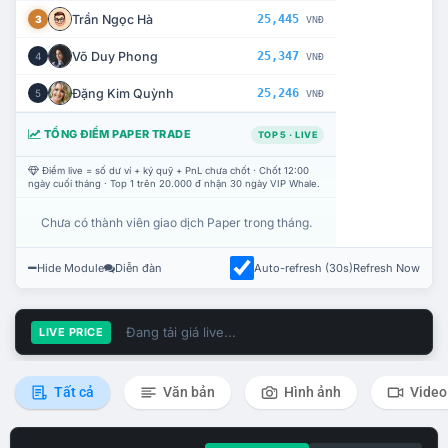
Trần Ngọc Hà
25,445
3
VNĐ
Võ Duy Phong
25,347
4
VNĐ
Đặng Kim Quỳnh
25,246
5
VNĐ
TỔNG ĐIỂM PAPER TRADE
TOP 5 · LIVE
Điểm live = số dư ví + ký quỹ + PnL chưa chốt · Chốt 12:00
ngày cuối tháng · Top 1 trên 20.000 đ nhận 30 ngày VIP Whale.
Chưa có thành viên giao dịch Paper trong tháng.
Hide Module
Diễn đàn
Auto-refresh (30s)
Refresh Now
Đang tải giá live...
LIVE PRICE
Tất cả
Văn bản
Hình ảnh
Video