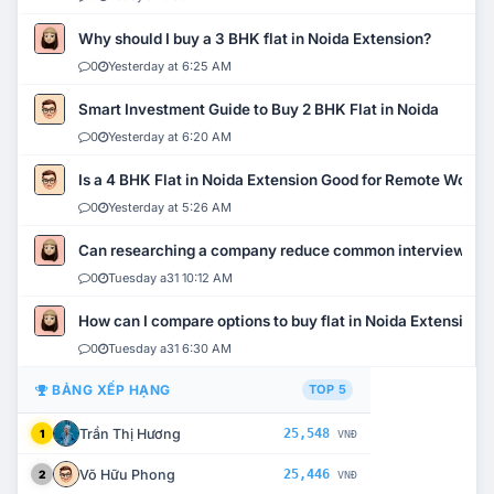
Why should I buy a 3 BHK flat in Noida Extension?
0
Yesterday at 6:25 AM
Smart Investment Guide to Buy 2 BHK Flat in Noida
0
Yesterday at 6:20 AM
Is a 4 BHK Flat in Noida Extension Good for Remote Work?
0
Yesterday at 5:26 AM
Can researching a company reduce common interview mi
0
Tuesday a31 10:12 AM
How can I compare options to buy flat in Noida Extension?
0
Tuesday a31 6:30 AM
BẢNG XẾP HẠNG
TOP 5
Trần Thị Hương
25,548
1
VNĐ
Võ Hữu Phong
25,446
2
VNĐ