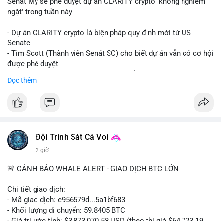
Senát Mỹ sẽ phê duyệt dự án CLARITY crypto 'không nghiêm
ngặt' trong tuần này
- Dự án CLARITY crypto là biện pháp quy định mới từ US
Senate
- Tim Scott (Thành viên Senát SC) cho biết dự án vẫn có cơ hội
được phê duyệt
- Bài toán chính là thời gian hạn chế để đưa dự án vào lịch
Đọc thêm
trình
- Có thể ảnh hưởng đến môi trường quy định crypto tại Mỹ
$btc $eth
#vlikevn
#titanbot
Đội Trinh Sát Cá Voi
2 giờ
📰 Nguồn: Cointelegraph
🚨 CẢNH BÁO WHALE ALERT - GIAO DỊCH BTC LỚN
Chi tiết giao dịch:
- Mã giao dịch: e956579d...5a1bf683
- Khối lượng di chuyển: 59.8405 BTC
- Giá trị ước tính: $3,873,070.58 USD (theo thị giá $64,723.19