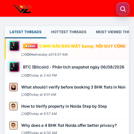
LATEST THREADS
HOTTEST THREADS
MOST VIEWED THRE
CẢNH BÁO BẢO MẬT &amp; NỘI QUY CỘNG ĐỒNG
VÀNG
0
Wednesday a31 6:07 AM
BTC (Bitcoin) - Phân tích snapshot ngày 06/08/2026
0
Today at 2:43 PM
What should I verify before booking 3 BHK flats in Noida?
0
Today at 8:01 AM
How to Verify property in Noida Step by Step
0
Today at 6:57 AM
Why does a 4 BHK flat Noida offer better privacy?
0
Today at 6:30 AM