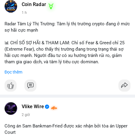
khoản mỏng.
Coin Radar
📰 Nguồn: CoinDesk
1 h
#25dot8btc
#dichuyen1_66trieuusd
#khangcu64556
#whalebtc
#theodoidongtien
Radar Tâm Lý Thị Trường: Tâm lý thị trường crypto đang ở mức
sợ hãi cực mạnh
📊 CHỈ SỐ SỢ HÃI & THAM LAM: Chỉ số Fear & Greed chỉ 25
(Extreme Fear), cho thấy thị trường đang trong trạng thái sợ
hãi cực mạnh. Người đầu tư có xu hướng tránh rủi ro, giảm
tham gia giao dịch, và tâm lý tiêu cực dominan.
Đọc thêm
📈 XU HƯỚNG TÌM KIẾM & THẢO LUẬN: Coin được tìm kiếm
nhiều nhất trên CoinGecko là Cash Cat (CASHCAT), Bitcoin
(BTC), Sui (SUI), Pudgy Penguins (PENGU). Trên Google Trends
Việt Nam, từ khóa như 'con riêng', 'phạm nhật minh anh' và 'tô
lâm' được nhắc đến nhiều, có thể phản ánh sự quan tâm đến
các chủ đề không liên quan trực tiếp đến crypto.
Vlike Wire
2 giờ
💬 DÒNG CHẢY TIN TỨC & TRUYỀN THÔNG: Các bài đăng
trên Binance Square tập trung vào chiến lược trading, lệnh kẹp,
Công án Sam Bankman-Fried được xác nhận bởi tòa án Upper
và cập nhật về sự kiện như 'Lãi lỗ chưa ghi nhận'. Trên
Court