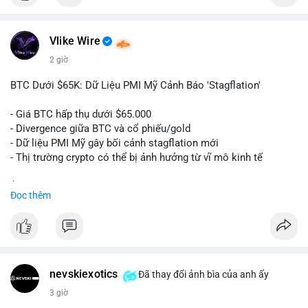
$btc
Vlike Wire
#vlikevn
#titanbot
2 giờ
📰 Nguồn: Cointelegraph
BTC Dưới $65K: Dữ Liệu PMI Mỹ Cảnh Báo 'Stagflation'
- Giá BTC hấp thụ dưới $65.000
- Divergence giữa BTC và cổ phiếu/gold
- Dữ liệu PMI Mỹ gây bối cảnh stagflation mới
- Thị trường crypto có thể bị ảnh hưởng từ vĩ mô kinh tế
$btc
#btc
Đọc thêm
#vlikevn
#titanbot
📰 Nguồn: Cointelegraph
nevskiexotics
Đã thay đổi ảnh bìa của anh ấy
3 giờ