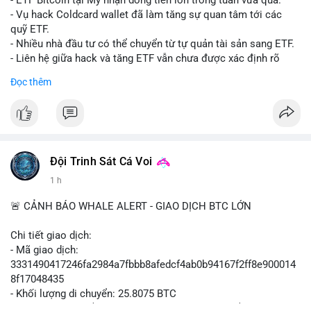
- ETF Bitcoin tại Mỹ nhận dòng tiền lớn trong tuần vừa qua.
- Tòa án Nga công nhận crypto là tài sản pháp lý, thiết lập tiền
- Vụ hack Coldcard wallet đã làm tăng sự quan tâm tới các
lệ cho các vụ án hình sự và dân sự.
quỹ ETF.
- Trump hy vọng ký luật cơ cấu thị trường crypto sớm, dù vẫn
- Nhiều nhà đầu tư có thể chuyển từ tự quản tài sản sang ETF.
còn rào cản pháp lý.
- Liên hệ giữa hack và tăng ETF vẫn chưa được xác định rõ
- Saga’s EVM blockchain ngừng hoạt động sau vụ hack 7 M$,
ràng.
Đọc thêm
tiền trộm được chuyển sang Ethereum.
- Steak ’n Shake triển khai chương trình thưởng Bitcoin cho
#binancesquare
#cryptonews
#btc
#etf
nhân viên, cho phép nhận phần lương bằng BTC.
$btc
#binancesquare
#cryptonews
#btc
#eth
#sol
#xrp
#cc
#sky
#sand
#skr
#dvt
#vlikevn
#titanbot
Đội Trinh Sát Cá Voi
1 h
$btc $eth $sol $xrp $cc $sky $sand $skr $dvt
📰 Nguồn: Cointelegraph
🚨 CẢNH BÁO WHALE ALERT - GIAO DỊCH BTC LỚN
#vlikevn
#titanbot
Chi tiết giao dịch:
📰 Nguồn: Decrypt
- Mã giao dịch:
3331490417246fa2984a7fbbb8afedcf4ab0b94167f2ff8e900014
8f17048435
- Khối lượng di chuyển: 25.8075 BTC
- Giá trị ước tính: $1,666,026.81 USD (theo thị giá $64,556.01