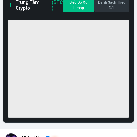
Trung Tâm
(BTC
Biểu Đồ Xu
Danh Sách Theo
Crypto
)
Hướng
Dõi