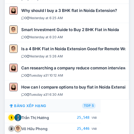
Why should I buy a 3 BHK flat in Noida Extension?
0
Yesterday at 6:25 AM
Smart Investment Guide to Buy 2 BHK Flat in Noida
0
Yesterday at 6:20 AM
Is a 4 BHK Flat in Noida Extension Good for Remote Work?
0
Yesterday at 5:26 AM
Can researching a company reduce common interview mi
0
Tuesday a31 10:12 AM
How can I compare options to buy flat in Noida Extension?
0
Tuesday a31 6:30 AM
BẢNG XẾP HẠNG
TOP 5
Trần Thị Hương
25,548
1
VNĐ
Võ Hữu Phong
25,446
2
VNĐ