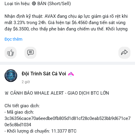
Loại tín hiệu: 🔴 BÁN (Short/Sell)
Nhận định kỹ thuật: AVAX đang chịu áp lực giảm giá rõ rệt khi
mất 3.23% trong 24h. Giá hiện tại $6.4560 đang tiến sát vùng
đáy $6.3500, cho thấy phe bán đang chiếm ưu thế. Khối lượng
giao dịch 2.14 triệu AVAX phản ánh dòng tiền thoát ra khỏi thị
Đọc thêm
trường. Biên độ dao động trong ngày khá rộng (5.6%), tạo điều
kiện cho các lệnh short ngắn hạn.
Khuyến nghị giao dịch cụ thể:
- Vùng Entry: $6.4500 - $6.4800
- Mục tiêu chốt lời (Take Profit - TP): TP1: $6.3500, TP2:
Đội Trinh Sát Cá Voi
$6.2800
2 giờ
- Cắt lỗ (Stop Loss - SL): $6.5800
🚨 CẢNH BÁO WHALE ALERT - GIAO DỊCH BTC LỚN
Lời khuyên quản trị vốn: Khối lượng lệnh khuyến nghị tối đa 2-
3% tổng vốn, đặt SL cứng ngay sau khi vào lệnh để bảo vệ tài
Chi tiết giao dịch:
khoản trước biến động bất thường.
- Mã giao dịch:
3c36356cace70a6eedbe0fb805d1d81cf28c0eab523bb9d671ce7
#shortavax
#avax6450
#bearishavax
#vungbiendong24h
0e5c8bd1034
- Khối lượng di chuyển: 11.3377 BTC