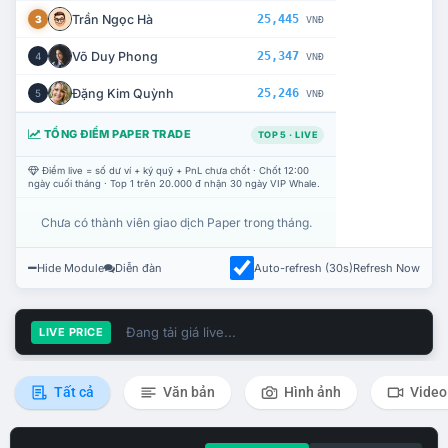
Trần Ngọc Hà
25,445
3
VNĐ
Võ Duy Phong
25,347
4
VNĐ
Đặng Kim Quỳnh
25,246
5
VNĐ
TỔNG ĐIỂM PAPER TRADE
TOP 5 · LIVE
Điểm live = số dư ví + ký quỹ + PnL chưa chốt · Chốt 12:00
ngày cuối tháng · Top 1 trên 20.000 đ nhận 30 ngày VIP Whale.
Chưa có thành viên giao dịch Paper trong tháng.
Hide Module
Diễn đàn
Auto-refresh (30s)
Refresh Now
Đang tải giá live...
LIVE PRICE
Tất cả
Văn bản
Hình ảnh
Video