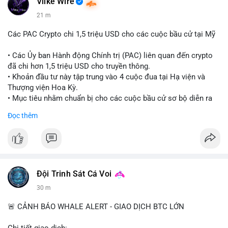
Vlike Wire
21 m
Các PAC Crypto chi 1,5 triệu USD cho các cuộc bầu cử tại Mỹ
• Các Ủy ban Hành động Chính trị (PAC) liên quan đến crypto
đã chi hơn 1,5 triệu USD cho truyền thông.
• Khoản đầu tư này tập trung vào 4 cuộc đua tại Hạ viện và
Thượng viện Hoa Kỳ.
• Mục tiêu nhằm chuẩn bị cho các cuộc bầu cử sơ bộ diễn ra
vào ngày 18 tháng 8.
Đọc thêm
#cryptonews
#politics
#usa
#binancesquare
$btc $eth
#vlikevn
#titanbot
Đội Trinh Sát Cá Voi
30 m
📰 Nguồn: Cointelegraph
🚨 CẢNH BÁO WHALE ALERT - GIAO DỊCH BTC LỚN