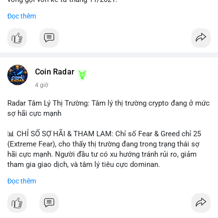
Đọc thêm
Lời khuyên ngắn gọn cho nhà đầu tư nhỏ lẻ:
#jpyc
#cryptonews
#web3
#japan
#blockchain
Nhà đầu tư nên theo dõi sát dòng tiền tiếp theo từ địa chỉ này.
Tránh hành động theo cảm xúc; hãy chờ xác nhận hướng đi của
$btc $eth
dòng tiền trước khi đưa ra quyết định vào lệnh, đồng thời đặt
lệnh dừng lỗ chặt chẽ để quản trị rủi ro trong bối cảnh thanh
#vlikevn
#titanbot
khoản mỏng.
Coin Radar
📰 Nguồn: CoinDesk
4 giờ
#25dot8btc
#dichuyen1_66trieuusd
#khangcu64556
#whalebtc
#theodoidongtien
Radar Tâm Lý Thị Trường: Tâm lý thị trường crypto đang ở mức
sợ hãi cực mạnh
📊 CHỈ SỐ SỢ HÃI & THAM LAM: Chỉ số Fear & Greed chỉ 25
(Extreme Fear), cho thấy thị trường đang trong trạng thái sợ
hãi cực mạnh. Người đầu tư có xu hướng tránh rủi ro, giảm
tham gia giao dịch, và tâm lý tiêu cực dominan.
Đọc thêm
📈 XU HƯỚNG TÌM KIẾM & THẢO LUẬN: Coin được tìm kiếm
nhiều nhất trên CoinGecko là Cash Cat (CASHCAT), Bitcoin
(BTC), Sui (SUI), Pudgy Penguins (PENGU). Trên Google Trends
Việt Nam, từ khóa như 'con riêng', 'phạm nhật minh anh' và 'tô