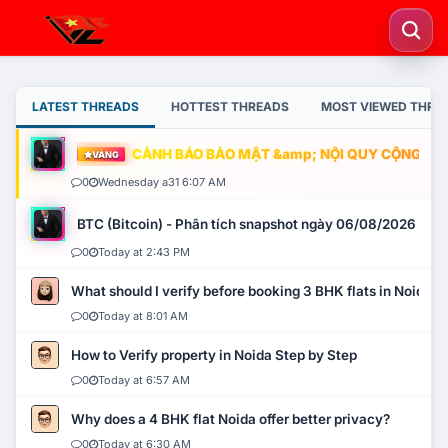
LATEST THREADS
HOTTEST THREADS
MOST VIEWED THRE
CẢNH BÁO BẢO MẬT &amp; NỘI QUY CỘNG ĐỒNG
VÀNG
0
Wednesday a31 6:07 AM
BTC (Bitcoin) - Phân tích snapshot ngày 06/08/2026
0
Today at 2:43 PM
What should I verify before booking 3 BHK flats in Noida?
0
Today at 8:01 AM
How to Verify property in Noida Step by Step
0
Today at 6:57 AM
Why does a 4 BHK flat Noida offer better privacy?
0
Today at 6:30 AM