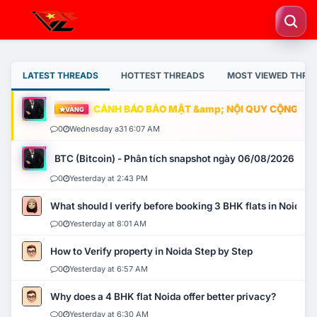
LATEST THREADS
HOTTEST THREADS
MOST VIEWED THRE
CẢNH BÁO BẢO MẬT &amp; NỘI QUY CỘNG ĐỒNG
VÀNG
0
Wednesday a31 6:07 AM
BTC (Bitcoin) - Phân tích snapshot ngày 06/08/2026
0
Yesterday at 2:43 PM
What should I verify before booking 3 BHK flats in Noida?
0
Yesterday at 8:01 AM
How to Verify property in Noida Step by Step
0
Yesterday at 6:57 AM
Why does a 4 BHK flat Noida offer better privacy?
0
Yesterday at 6:30 AM