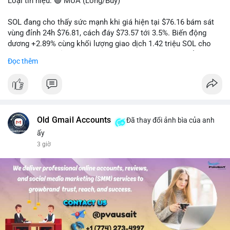
Loại tín hiệu: 🟢 MUA (Long/Buy)
SOL đang cho thấy sức mạnh khi giá hiện tại $76.16 bám sát
vùng đỉnh 24h $76.81, cách đáy $73.57 tới 3.5%. Biến động
dương +2.89% cùng khối lượng giao dịch 1.42 triệu SOL cho
thấy lực cầu chủ động đang chiếm ưu thế, phe mua kiểm soát
Đọc thêm
hoàn toàn nhịp điều chỉnh.
Khuyến nghị giao dịch cụ thể:
- Vùng Entry: 75.80 - 76.20 (chờ retest vùng kháng cự cũ thành
hỗ trợ)
- Mục tiêu chốt lời: TP1: 77.50, TP2: 78.80
Old Gmail Accounts
Đã thay đổi ảnh bìa của anh
- Cắt lỗ: 74.90 (dưới vùng hỗ trợ gần nhất)
ấy
3 giờ
Quản trị vốn: Khối lượng vào lệnh tối đa 2-3% tài khoản, ưu tiên
chốt 50% vị thế tại TP1 và dời stop loss về điểm hòa vốn.
#solusdt
#longsol
#vung76
#breakoutsol
#lenhmuasol