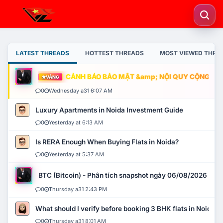
LATEST THREADS
HOTTEST THREADS
MOST VIEWED THRE
CẢNH BÁO BẢO MẬT &amp; NỘI QUY CỘNG ĐỒNG
VÀNG
0
Wednesday a31 6:07 AM
Luxury Apartments in Noida Investment Guide
0
Yesterday at 6:13 AM
Is RERA Enough When Buying Flats in Noida?
0
Yesterday at 5:37 AM
BTC (Bitcoin) - Phân tích snapshot ngày 06/08/2026
0
Thursday a31 2:43 PM
What should I verify before booking 3 BHK flats in Noida?
0
Thursday a31 8:01 AM