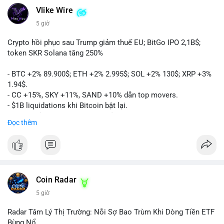
Vlike Wire
5 giờ
Crypto hồi phục sau Trump giảm thuế EU; BitGo IPO 2,1B$;
token SKR Solana tăng 250%
- BTC +2% 89.900$; ETH +2% 2.995$; SOL +2% 130$; XRP +3%
1.94$.
- CC +15%, SKY +11%, SAND +10% dẫn top movers.
- $1B liquidations khi Bitcoin bật lại.
- Trump hủy thuế EU, tín hiệu giảm áp lực.
Đọc thêm
- Vitalik đề xuất DVT staking cho Ethereum.
- BitGo IPO 18$/cổ phiếu, trị giá ~2B$.
- Senate Ag Committee tiến hành Clarity Act.
- Newrez tính crypto vào điều kiện vay nhà.
- HK cấp giấy phép stablecoin mới.
- Tòa án Nga công nhận crypto là tài sản.
Coin Radar
- Trump hy vọng ký bill cấu trúc thị trường crypto.
5 giờ
- Saga EVM bị hack 7M$, quỹ trộm chuyển sang Ethereum.
- Steak ’n Shake thưởng BTC cho nhân viên.
Radar Tâm Lý Thị Trường: Nỗi Sợ Bao Trùm Khi Dòng Tiền ETF
#binancesquare
#cryptonews
#btc
#eth
#sol
#xrp
#cc
#sky
Bùng Nổ