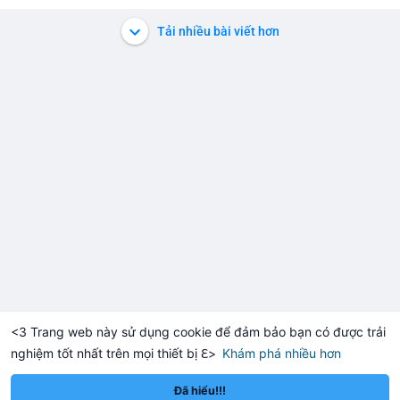
$btc
Tải nhiều bài viết hơn
#vlikevn
#titanbot
📰 Nguồn: Cointelegraph
<3 Trang web này sử dụng cookie để đảm bảo bạn có được trải
nghiệm tốt nhất trên mọi thiết bị ℇ>
Khám phá nhiều hơn
Solana
BNB
,916.28
$75.89
$6
+0.06%
SOL
+2.94%
BNB
Đã hiểu!!!