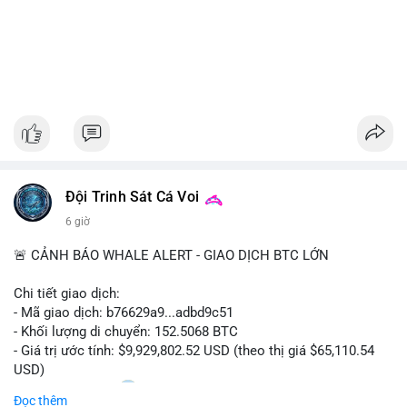
Đội Trinh Sát Cá Voi
6 giờ
🚨 CẢNH BÁO WHALE ALERT - GIAO DỊCH BTC LỚN
Chi tiết giao dịch:
- Mã giao dịch: b76629a9...adbd9c51
- Khối lượng di chuyển: 152.5068 BTC
- Giá trị ước tính: $9,929,802.52 USD (theo thị giá $65,110.54
USD)
- Thời gian: 17:20
1 2026-08-08 UTC
Đọc thêm