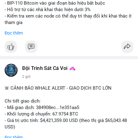
Lời khuyên: Nhà đầu tư nhỏ lẻ nên thận trọng quan sát biến
- BIP-110 Bitcoin vào giai đoạn báo hiệu bắt buộc
động thanh khoản trong 24-48 giờ tới. Tránh hành động theo
- Hỗ trợ từ các nhà khai thác hiện dưới 3%
cảm xúc, hãy chờ xác nhận điểm đến của số BTC này trước khi
- Kiểm tra xem các node có thể duy trì thay đổi khi khai thác ít
điều chỉnh vị thế.
tham gia
- Thảo luận về phương án hard fork dự phòng nếu cần
Đọc thêm
#556btc
#36trusd
#cavoichuyentien
#aplucban
#tichluydaihan
$btc
#btc
#vlikevn
#titanbot
📰 Nguồn: Cointelegraph
Đội Trinh Sát Cá Voi
2 giờ
🚨 CẢNH BÁO WHALE ALERT - GIAO DỊCH BTC LỚN
Chi tiết giao dịch:
- Mã giao dịch: 384908ec...1e351aa5
- Khối lượng di chuyển: 67.9754 BTC
- Giá trị ước tính: $4,421,359.00 USD (theo thị giá $65,043.48
USD)
- Thời gian: 21:19:29 2026-08-08 UTC
Đọc thêm