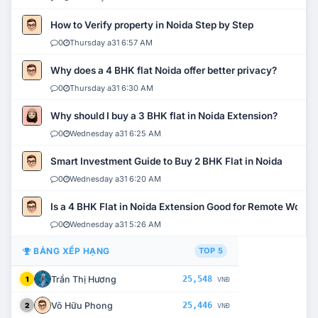
How to Verify property in Noida Step by Step
0
Thursday a31 6:57 AM
Why does a 4 BHK flat Noida offer better privacy?
0
Thursday a31 6:30 AM
Why should I buy a 3 BHK flat in Noida Extension?
0
Wednesday a31 6:25 AM
Smart Investment Guide to Buy 2 BHK Flat in Noida
0
Wednesday a31 6:20 AM
Is a 4 BHK Flat in Noida Extension Good for Remote Work?
0
Wednesday a31 5:26 AM
BẢNG XẾP HẠNG
TOP 5
Trần Thị Hương
25,548
1
VNĐ
Võ Hữu Phong
25,446
2
VNĐ