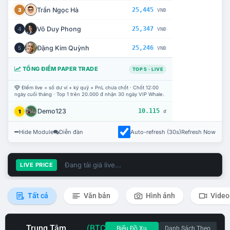
Trần Ngọc Hà
25,445
3
VNĐ
Võ Duy Phong
25,347
4
VNĐ
Đặng Kim Quỳnh
25,246
5
VNĐ
TỔNG ĐIỂM PAPER TRADE
TOP 5 · LIVE
Điểm live = số dư ví + ký quỹ + PnL chưa chốt · Chốt 12:00
ngày cuối tháng · Top 1 trên 20.000 đ nhận 30 ngày VIP Whale.
Demo123
10.115
1
đ
Hide Module
Diễn đàn
Auto-refresh (30s)
Refresh Now
Đang tải giá live...
LIVE PRICE
Tất cả
Văn bản
Hình ảnh
Video
Trung Tâm
(BTC
Biểu Đồ Xu
Danh Sách Theo