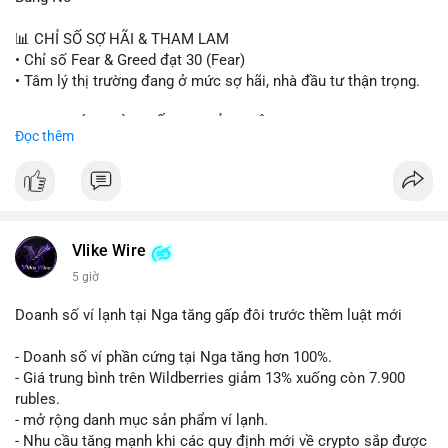
#sand
#bitgo
#solana
#stablecoin
#regulation
📊 CHỈ SỐ SỢ HÃI & THAM LAM
$btc $eth $sol $xrp $cc $sky $sand $skr
#skr
• Chỉ số Fear & Greed đạt 30 (Fear)
• Tâm lý thị trường đang ở mức sợ hãi, nhà đầu tư thận trọng.
#vlikevn
#titanbot
📈 XU HƯỚNG TÌM KIẾM & THẢO LUẬN
Đọc thêm
📰 Nguồn: Decrypt
• CoinGecko Trending: PENGU, TUT, ACE, CASHCAT, ANSEM,
STONKBROKER, UNI
• LunarCrush Trending: Ethereum, Solana, Dogecoin, Polkadot,
Chainlink, Taylor Swift, Tesla
• Google Trends Việt Nam: Real Madrid, Giao hữu câu lạc bộ,
Tinh hà say hi
Vlike Wire
5 giờ
💬 DÒNG CHẢY TIN TỨC & TRUYỀN THÔNG
• Binance Square: Cộng đồng đang tranh luận về lệnh
Doanh số ví lạnh tại Nga tăng gấp đôi trước thềm luật mới
Long/Short, kỳ vọng vào các kèo $ACE, $RAVE và lo ngại tin
xấu từ SpaceX/Musk.
- Doanh số ví phần cứng tại Nga tăng hơn 100%.
• Tin tức quốc tế: US spot Bitcoin ETFs ghi nhận dòng tiền 1 tỷ
- Giá trung bình trên Wildberries giảm 13% xuống còn 7.900
USD; Nansen founder dự báo Bitcoin không dưới 60K; Chi tiêu
rubles.
thẻ Crypto đạt ATH 759 triệu USD.
- mở rộng danh mục sản phẩm ví lạnh.
• Thông báo Binance: Hỗ trợ cổ tức Apple/IBM qua bStocks;
- Nhu cầu tăng mạnh khi các quy định mới về crypto sắp được