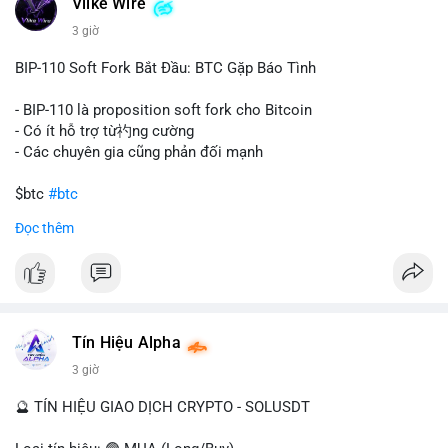
Vlike Wire
này có thể phản ánh ba kịch bản chính: thứ nhất, cá voi đang
chuẩn bị thanh khoản bằng cách chuyển lên sàn giao dịch, tạo
3 giờ
áp lực bán tiềm năng; thứ hai, tài sản được chuyển vào ví lạnh
để nắm giữ dài hạn, thể hiện niềm tin vào xu hướng tăng; thứ
BIP-110 Soft Fork Bắt Đầu: BTC Gặp Báo Tình
ba, hành vi chia tách hoặc tái cấu trúc danh mục nhằm phân
tán rủi ro. Với mức giá 65K, khối lượng này không quá lớn để
- BIP-110 là proposition soft fork cho Bitcoin
gây sốc thanh khoản tức thời, nhưng vẫn đủ sức tạo biến động
- Có ít hỗ trợ từ礿ng cường
tâm lý ngắn hạn nếu hướng đến sàn tập trung.
- Các chuyên gia cũng phản đối mạnh
Lời khuyên cho nhà đầu tư nhỏ lẻ:
$btc
#btc
Theo dõi các giao dịch tiếp theo từ cùng địa chỉ ví để xác nhận
Đọc thêm
hướng đi của dòng tiền. Tránh hành động theo cảm xúc, ưu
#vlikevn
#titanbot
tiên quản trị rủi ro và không mở vị thế lớn trước khi có tín hiệu
rõ ràng về đích đến của số BTC này.
📰 Nguồn: CoinDesk
#94dot58btc
#vilanh
#chuyentiencavoi
#btcmempool
#dongtienlon
Tín Hiệu Alpha
3 giờ
🔮 TÍN HIỆU GIAO DỊCH CRYPTO - SOLUSDT