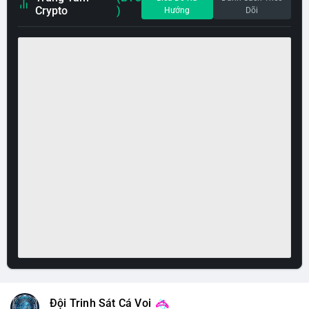
Crypto
)
Hướng
Dõi
Đội Trinh Sát Cá Voi