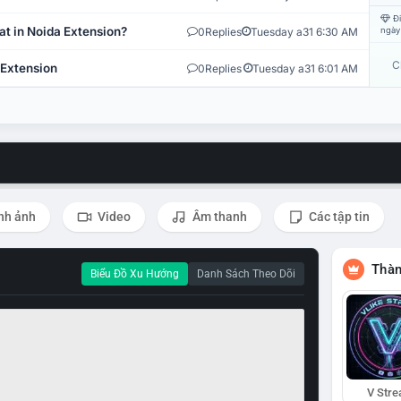
Đi
at in Noida Extension?
0
Replies
Tuesday a31 6:30 AM
ngày
C
 Extension
0
Replies
Tuesday a31 6:01 AM
nh ảnh
Video
Âm thanh
Các tập tin
Thàn
Biểu Đồ Xu Hướng
Danh Sách Theo Dõi
V Str