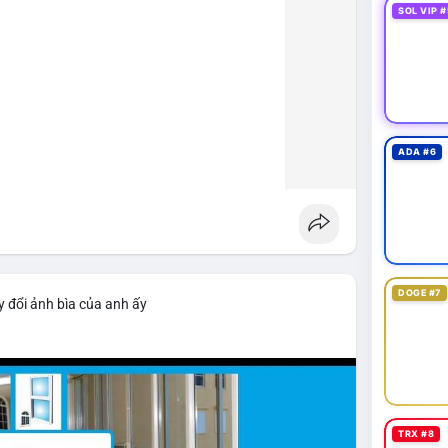
SOL VIP #
ADA #6
DOGE #7
 đổi ảnh bìa của anh ấy
TRX #8