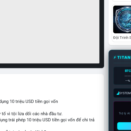
⚡ TITA
BTC
----
--%
SYSTEM:
ụng 10 triệu USD tiền gọi vốn
 tố vì tội lừa dối các nhà đầu tư.
Trợ lý A
ng trái phép 10 triệu USD tiền gọi vốn để chi trả