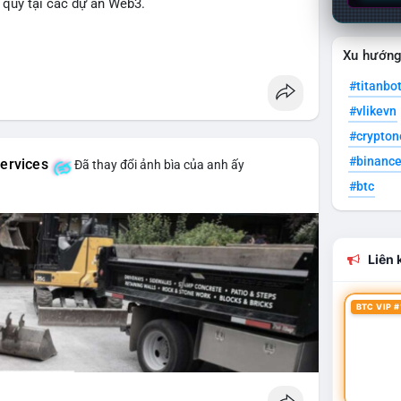
lý quỹ tại các dự án Web3.
Xu hướn
#titanbo
#vlikevn
#crypto
#binanc
ervices
Đã thay đổi ảnh bìa của anh ấy
#btc
Liên k
BTC VIP #