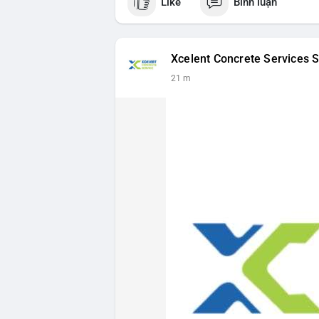
Like
Bình luận
Xcelent Concrete Services S
21 m