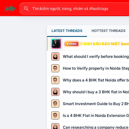
LATEST THREADS
HOTTEST THREADS
CẢNH BÁO BẢO MẬT &amp
VÀNG
What should I verify before booking
How to Verify property in Noida Ste
Why does a 4 BHK flat Noida offer b
Why should I buy a 3 BHK flat in No
Smart Investment Guide to Buy 2 BH
Is a 4 BHK Flat in Noida Extension
Can researching a company reduce