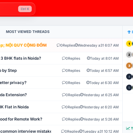
Ctrl K
MOST VIEWED THREADS
1
; NỘI QUY CỘNG ĐỒNG VLIKE.VN: HỆ THỐNG GIÁM SÁT TỰ ĐỘNG V
0
Replies
Wednesday a31 6:07 AM
2
 3 BHK flats in Noida?
0
Replies
Today at 8:01 AM
3
p by Step
0
Replies
Today at 6:57 AM
4
etter privacy?
0
Replies
Today at 6:30 AM
5
ida Extension?
0
Replies
Yesterday at 6:25 AM
K Flat in Noida
0
Replies
Yesterday at 6:20 AM
 Good for Remote Work?
0
Replies
Yesterday at 5:26 AM
T
 common interview mistakes?
0
Replies
Tuesday a31 10:12 AM