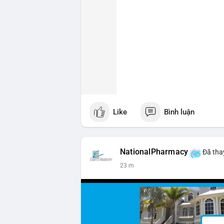
Like
Bình luận
NationalPharmacy
Đã thay
23 m