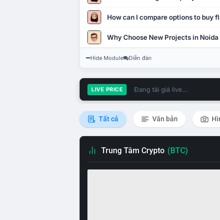
How can I compare options to buy fl
Why Choose New Projects in Noida
Hide Module
Diễn đàn
Đang tải giá live...
LIVE PRICE
Tất cả
Văn bản
Hì
Trung Tâm Crypto
(BTC)