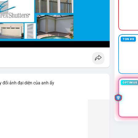
TON #9
 đổi ảnh đại diện của anh ấy
OPTIMUS 