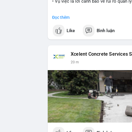
• Vụ việc là lời cảnh báo về rủi ro quản 
#cryptonews
#nft
#scamalert
#web3
Đọc thêm
$btc $eth
Like
Bình luận
#vlikevn
#titanbot
📰 Nguồn: CoinDesk
Xcelent Concrete Services S
21 m