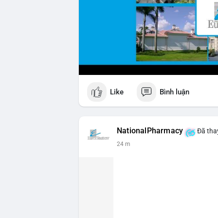
Like
Bình luận
NationalPharmacy
Đã thay
24 m