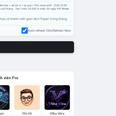
ểm live = số dư ví + ký quỹ + PnL chưa chốt · Chốt 12:00
 cuối tháng · Top 1 trên 20.000 đ nhận 30 ngày VIP Whale.
hưa có thành viên giao dịch Paper trong tháng.
Auto-refresh (30s)
Refresh Now
h viên Pro
eam
Phí Hồ
Vlike Wire