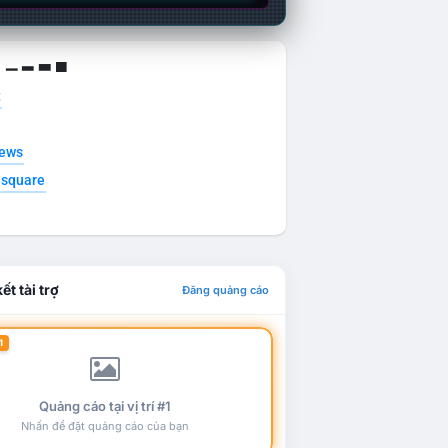
g ▁ ▂ ▃ ▄
t
news
esquare
ết tài trợ
Đăng quảng cáo
1
Quảng cáo tại vị trí #1
Nhấn để đặt quảng cáo của bạn