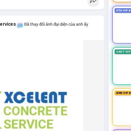
ETH VIP #
ervices
Đã thay đổi ảnh đại diện của anh ấy
USDT VIP
BNB VIP 