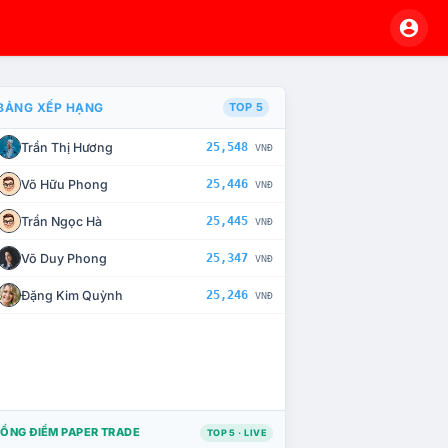
BẢNG XẾP HẠNG
TOP 5
Trần Thị Hương
25,548
VNĐ
À CHẾ TÀI XỬ LÝ VI PHẠM
Võ Hữu Phong
25,446
VNĐ
Trần Ngọc Hà
25,445
VNĐ
Võ Duy Phong
25,347
VNĐ
Đặng Kim Quỳnh
25,246
VNĐ
ỔNG ĐIỂM PAPER TRADE
TOP 5 · LIVE