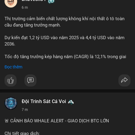
6 m
Thị trường cảm biến chất lượng không khí nội thất ô tô toàn
cầu đang tăng trưởng mạnh.
Dự kiến đạt 1,2 tỷ USD vào năm 2025 và 4,4 tỷ USD vào năm
2036.
Tốc độ tăng trưởng kép hàng năm (CAGR) là 12,1% trong giai
đoạn dự báo.
Đọc thêm
Điều này cho thấy nhu cầu ngày càng cao về không khí sạch
trong xe.
Bạn nghĩ yếu tố nào thúc đẩy tăng trưởng này? Chia sẻ quan
điểm nhé!
Đội Trinh Sát Cá Voi
7 m
🚨 CẢNH BÁO WHALE ALERT - GIAO DỊCH BTC LỚN
Chi tiết giao dịch: