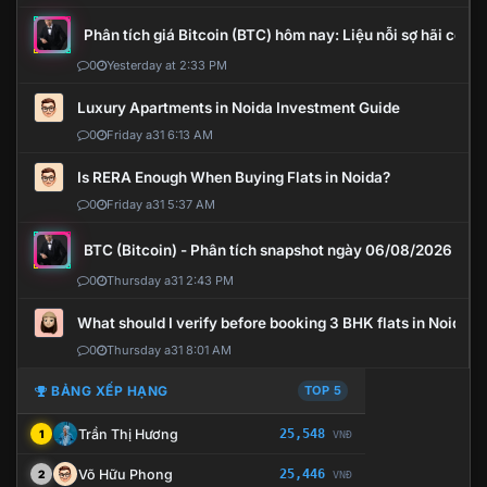
Phân tích giá Bitcoin (BTC) hôm nay: Liệu nỗi sợ hãi có mở 
0
Yesterday at 2:33 PM
Luxury Apartments in Noida Investment Guide
0
Friday a31 6:13 AM
Is RERA Enough When Buying Flats in Noida?
0
Friday a31 5:37 AM
BTC (Bitcoin) - Phân tích snapshot ngày 06/08/2026
0
Thursday a31 2:43 PM
What should I verify before booking 3 BHK flats in Noida?
0
Thursday a31 8:01 AM
BẢNG XẾP HẠNG
TOP 5
Trần Thị Hương
25,548
1
VNĐ
Võ Hữu Phong
25,446
2
VNĐ