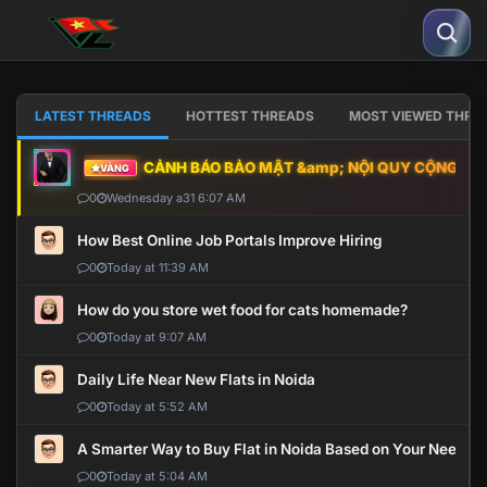
LATEST THREADS
HOTTEST THREADS
MOST VIEWED THRE
CẢNH BÁO BẢO MẬT &amp; NỘI QUY CỘNG ĐỒNG
VÀNG
0
Wednesday a31 6:07 AM
How Best Online Job Portals Improve Hiring
0
Today at 11:39 AM
How do you store wet food for cats homemade?
0
Today at 9:07 AM
Daily Life Near New Flats in Noida
0
Today at 5:52 AM
A Smarter Way to Buy Flat in Noida Based on Your Needs
0
Today at 5:04 AM