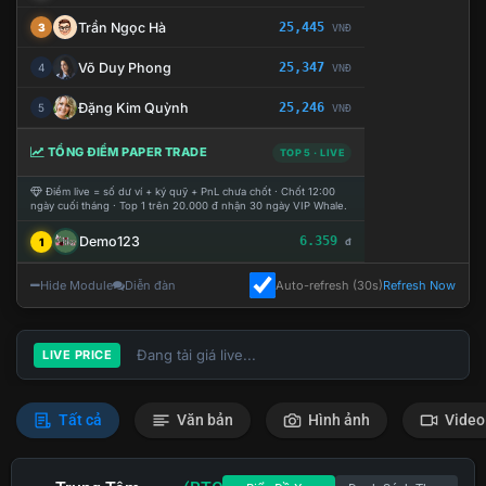
Trần Ngọc Hà
25,445
3
VNĐ
Võ Duy Phong
25,347
4
VNĐ
Đặng Kim Quỳnh
25,246
5
VNĐ
TỔNG ĐIỂM PAPER TRADE
TOP 5 · LIVE
Điểm live = số dư ví + ký quỹ + PnL chưa chốt · Chốt 12:00
ngày cuối tháng · Top 1 trên 20.000 đ nhận 30 ngày VIP Whale.
Demo123
6.359
1
đ
Hide Module
Diễn đàn
Auto-refresh (30s)
Refresh Now
Đang tải giá live...
LIVE PRICE
Tất cả
Văn bản
Hình ảnh
Video