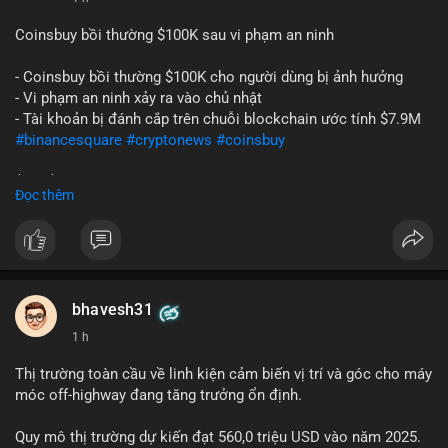
Coinsbuy bồi thường $100K sau vi phạm an ninh
- Coinsbuy bồi thường $100K cho người dùng bị ảnh hưởng
- Vi phạm an ninh xảy ra vào chủ nhật
- Tài khoản bị đánh cắp trên chuỗi blockchain ước tính $7.9M
#binancesquare
#cryptonews
#coinsbuy
$btc $eth
Đọc thêm
#vlikevn
#titanbot
📰 Nguồn: Cointelegraph
bhavesh31
1 h
Thị trường toàn cầu về linh kiện cảm biến vị trí và góc cho máy
móc off-highway đang tăng trưởng ổn định.
Quy mô thị trường dự kiến đạt 560,0 triệu USD vào năm 2025.