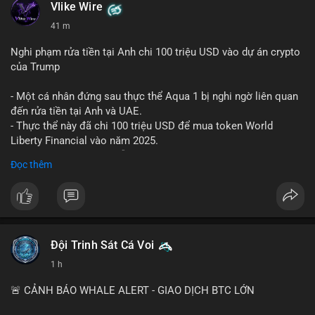
- Take Profit: TP1: $1,850, TP2: $1,820
Vlike Wire
- Stop Loss: $1,915
41 m
Quản trị rủi ro: Chỉ sử dụng 2-3% tài khoản cho lệnh này và
Nghi phạm rửa tiền tại Anh chi 100 triệu USD vào dự án crypto
tuân thủ tuyệt đối mức cắt lỗ để bảo vệ vốn.
của Trump
#shorteth
#ethusdt
#bearisheth
#vung1880
#quantriruiro
- Một cá nhân đứng sau thực thể Aqua 1 bị nghi ngờ liên quan
đến rửa tiền tại Anh và UAE.
- Thực thể này đã chi 100 triệu USD để mua token World
Liberty Financial vào năm 2025.
- Thông tin được trích dẫn từ tờ New York Times.
Đọc thêm
#binancesquare
#cryptonews
#worldlibertyfinancial
#trump
$wlf
#wlf
#vlikevn
#titanbot
Đội Trinh Sát Cá Voi
1 h
📰 Nguồn: Cointelegraph
🚨 CẢNH BÁO WHALE ALERT - GIAO DỊCH BTC LỚN