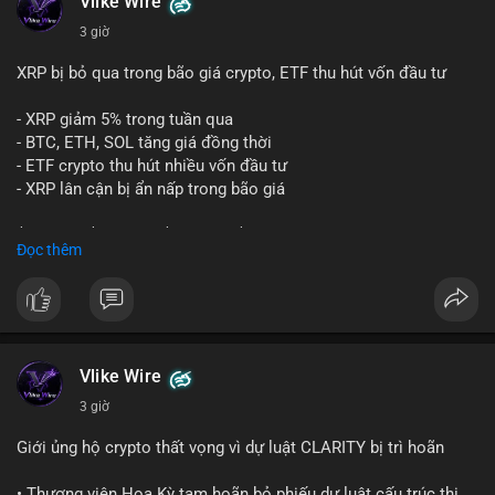
thể là bước khởi đầu cho việc gom hàng vào ví lạnh để tích lũy
Vlike Wire
dài hạn, hoặc chuẩn bị thanh khoản để bán trên sàn. Việc di
3 giờ
chuyển một lượng lớn BTC trong thời điểm thị trường biến
động mạnh tạo tâm lý thận trọng, giới đầu tư theo dõi sát sao
XRP bị bỏ qua trong bão giá crypto, ETF thu hút vốn đầu tư
liệu dòng tiền này có đổ vào sàn giao dịch hay không.
- XRP giảm 5% trong tuần qua
Lời khuyên:
- BTC, ETH, SOL tăng giá đồng thời
Nhà đầu tư nhỏ lẻ nên quan sát thêm các giao dịch tiếp theo
- ETF crypto thu hút nhiều vốn đầu tư
từ cùng địa chỉ ví. Tránh hành động theo cảm xúc, chỉ vào lệnh
- XRP lân cận bị ẩn nấp trong bão giá
khi xác nhận xu hướng rõ ràng từ dòng tiền lớn.
$xrp
#xrp
$btc
#btc
$eth
#eth
$sol
#sol
Đọc thêm
#24point5btc
#cavoichuyentien
#mempoolbtc
#tichluydaihan
#1point56trieuusd
#vlikevn
#titanbot
📰 Nguồn: CoinDesk
Vlike Wire
3 giờ
Giới ủng hộ crypto thất vọng vì dự luật CLARITY bị trì hoãn
• Thượng viện Hoa Kỳ tạm hoãn bỏ phiếu dự luật cấu trúc thị