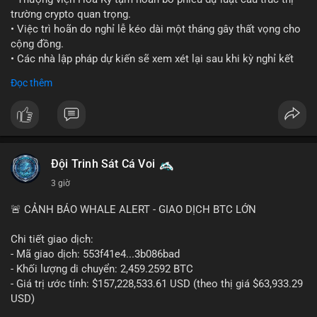
trường crypto quan trọng.
• Việc trì hoãn do nghỉ lễ kéo dài một tháng gây thất vọng cho
cộng đồng.
• Các nhà lập pháp dự kiến sẽ xem xét lại sau khi kỳ nghỉ kết
thúc.
Đọc thêm
#binancesquare
#cryptonews
#clarityact
#uspolitics
$btc $eth
#vlikevn
#titanbot
Đội Trinh Sát Cá Voi
3 giờ
📰 Nguồn: Cointelegraph
🚨 CẢNH BÁO WHALE ALERT - GIAO DỊCH BTC LỚN
Chi tiết giao dịch:
- Mã giao dịch: 553f41e4...3b086bad
- Khối lượng di chuyển: 2,459.2592 BTC
- Giá trị ước tính: $157,228,533.61 USD (theo thị giá $63,933.29
USD)
- Thời gian: 17:19:35 2026-08-10 UTC