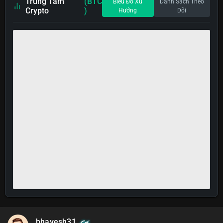
Trung Tâm
(BTC
Biểu Đồ Xu
Danh Sách Theo
Crypto
)
Hướng
Dõi
bhavesh31