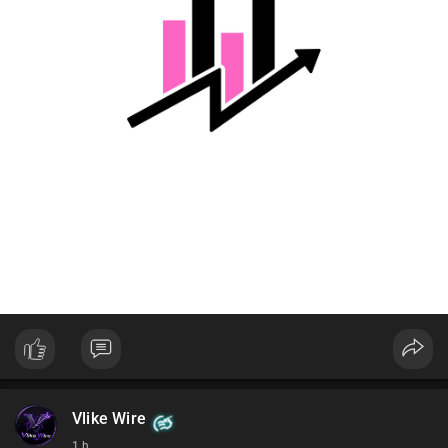
Lời khuyên cho nhà đầu tư nhỏ lẻ:
Nhà đầu tư nên theo dõi xác nhận giao dịch và dòng tiền tiếp
theo từ ví này. Tránh hành động theo cảm tính, ưu tiên quản trị
rủi ro và không sử dụng đòn bẩy quá mức trong giai đoạn biến
động.
#128dot95btc
#8triệuusd
#chuyenvilanh
#aplucban
#btcmempool
Vlike Wire
1 h