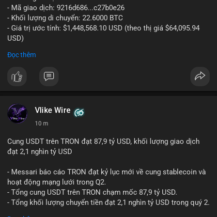
- Mã giao dịch: 9216d686...c27b0e26
- Khối lượng di chuyển: 22.6000 BTC
- Giá trị ước tính: $1,448,568.10 USD (theo thị giá $64,095.94
USD)
- Thời gian: 20:19:59 2026-08-10 UTC
Đọc thêm
Giao dịch 22,6 BTC trị giá hơn 1,44 triệu USD được thực hiện
trong một lần duy nhất, tần suất khớp lệnh nhanh và không có
dấu hiệu tách nhỏ. Hành vi này cho thấy cá voi đang chủ động
điều phối vốn, không phải động thái bốc đồng. Với khối lượng
trung bình, khả năng cao đây là lệnh chuyển lên sàn để chuẩn
Vlike Wire
bị bán hoặc thực hiện chiến lược thanh khoản ngắn hạn. Dòng
10 m
tiền này có thể tạo áp lực bán nhẹ lên thị trường, khiến tâm lý
nhà đầu tư nhỏ lẻ thận trọng hơn trong phiên giao dịch châu Á.
Cung USDT trên TRON đạt 87,9 tỷ USD, khối lượng giao dịch
đạt 2,1 nghìn tỷ USD
Nhà đầu tư nhỏ lẻ nên quan sát thêm các lệnh chuyển tiếp
trong 24 giờ tới. Nếu xuất hiện thêm nhiều giao dịch tương tự
- Messari báo cáo TRON đạt kỷ lục mới về cung stablecoin và
đổ vào sàn, cần cân nhắc giảm vị thế đòn bẩy. Ngược lại, nếu
hoạt động mạng lưới trong Q2.
dòng tiền này chỉ dừng lại, thị trường có thể sớm ổn định trở
- Tổng cung USDT trên TRON chạm mốc 87,9 tỷ USD.
lại.
- Tổng khối lượng chuyển tiền đạt 2,1 nghìn tỷ USD trong quý 2.
- Hoạt động DeFi và sàn giao dịch phi tập trung (DEX) có xu