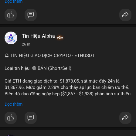
Đọc thêm
#22.6BTC
#chuyensan
#aplucban
#giaodichlon
#btcusd
hướng giảm.
#tron
#usdt
#messari
#cryptonews
#binancesquare
$trx
#trx
$usdt
Tín Hiệu Alpha
#vlikevn
#titanbot
26 m
📰 Nguồn: Cointelegraph
🔮 TÍN HIỆU GIAO DỊCH CRYPTO - ETHUSDT
Loại tín hiệu: 🔴 BÁN (Short/Sell)
Giá ETH đang giao dịch tại $1,878.05, sát mức đáy 24h là
$1,867.96. Mức giảm 2.28% cho thấy áp lực bán chiếm ưu thế.
Biên độ dao động ngày hẹp ($1,867 - $1,938) phản ánh sự thiếu
vắng lực mua chủ động. Khối lượng 222,610 ETH cho thấy
Đọc thêm
dòng tiền đang rút khỏi thị trường, xác nhận xu hướng giảm
ngắn hạn.
Khuyến nghị giao dịch:
- Vùng Entry: $1,880 - $1,890