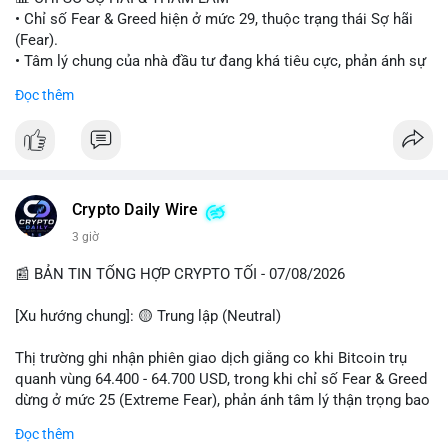
• Chỉ số Fear & Greed hiện ở mức 29, thuộc trạng thái Sợ hãi
#vlikevn
#titanbot
(Fear).
• Tâm lý chung của nhà đầu tư đang khá tiêu cực, phản ánh sự
📰 Nguồn: Cointelegraph
thận trọng cao độ trước các biến động thị trường.
Đọc thêm
📈 XU HƯỚNG TÌM KIẾM & THẢO LUẬN
• CoinGecko Trending: Plume (PLUME), Cash Cat (CASHCAT),
Biconomy (BICO), Hashflow (HFT), Ondo (ONDO), StonkBroker
(STONKBROKER), (PUMP).
• LunarCrush Trending: Ethereum, Solana, Dogecoin, Polkadot,
Crypto Daily Wire
Chainlink.
3 giờ
• Google Trends Việt Nam: Các chủ đề về bóng đá (Man Utd,
Viettel) và các từ khóa đời sống khác đang chiếm ưu thế.
📰 BẢN TIN TỔNG HỢP CRYPTO TỐI - 07/08/2026
💬 DÒNG CHẢY TIN TỨC & TRUYỀN THÔNG
[Xu hướng chung]: 🟡 Trung lập (Neutral)
• Tin tức pháp lý: Tòa phúc thẩm Hoa Kỳ giữ nguyên bản án 25
năm tù đối với Sam Bankman-Fried (FTX).
Thị trường ghi nhận phiên giao dịch giằng co khi Bitcoin trụ
• Tin tức vĩ mô: Cảnh báo về tình trạng stagflation (lạm phát
quanh vùng 64.400 - 64.700 USD, trong khi chỉ số Fear & Greed
đình trệ) từ dữ liệu PMI của Mỹ; thu nhập của người Mỹ đang
dừng ở mức 25 (Extreme Fear), phản ánh tâm lý thận trọng bao
chịu áp lực lớn.
trùm giới đầu tư.
Đọc thêm
• Tin tức Binance: Binance chuẩn bị nâng cấp dịch vụ giao dịch