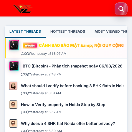
LATEST THREADS
HOTTEST THREADS
MOST VIEWED THRE
CẢNH BÁO BẢO MẬT &amp; NỘI QUY CỘNG ĐỒNG
VÀNG
0
Wednesday a31 6:07 AM
BTC (Bitcoin) - Phân tích snapshot ngày 06/08/2026
0
Yesterday at 2:43 PM
What should I verify before booking 3 BHK flats in Noida?
0
Yesterday at 8:01 AM
How to Verify property in Noida Step by Step
0
Yesterday at 6:57 AM
Why does a 4 BHK flat Noida offer better privacy?
0
Yesterday at 6:30 AM