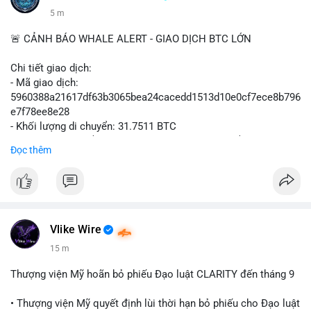
5 m
🚨 CẢNH BÁO WHALE ALERT - GIAO DỊCH BTC LỚN
Chi tiết giao dịch:
- Mã giao dịch:
5960388a21617df63b3065bea24cacedd1513d10e0cf7ece8b796
e7f78ee8e28
- Khối lượng di chuyển: 31.7511 BTC
- Giá trị ước tính: $2,042,300.50 USD (theo thị giá $64,322.12
Đọc thêm
USD)
- Thời gian: 03:19:19 2
Vlike Wire
15 m
Thượng viện Mỹ hoãn bỏ phiếu Đạo luật CLARITY đến tháng 9
• Thượng viện Mỹ quyết định lùi thời hạn bỏ phiếu cho Đạo luật