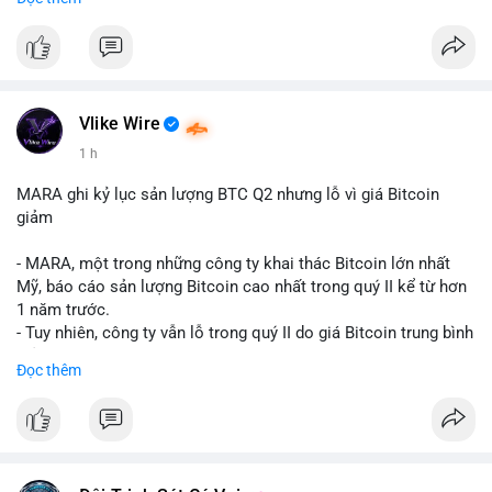
mục chứng chỉ cho tài sản số tại Mỹ.
- Sự trì hoãn có thể ảnh hưởng đến sự tin tưởng của nhà đầu tư
và phát triển thị trường crypto tại Mỹ.
$btc $eth
Vlike Wire
#vlikevn
#titanbot
1 h
📰 Nguồn: CoinDesk
MARA ghi kỷ lục sản lượng BTC Q2 nhưng lỗ vì giá Bitcoin
giảm
- MARA, một trong những công ty khai thác Bitcoin lớn nhất
Mỹ, báo cáo sản lượng Bitcoin cao nhất trong quý II kể từ hơn
1 năm trước.
- Tuy nhiên, công ty vẫn lỗ trong quý II do giá Bitcoin trung bình
giảm 28% so với cùng kỳ năm trước.
Đọc thêm
- Sự tăng sản lượng không đủ bù đắp cho sự suy giảm giá trị
của Bitcoin, ảnh hưởng trực tiếp đến doanh thu và lợi nhuận.
$btc
#btc