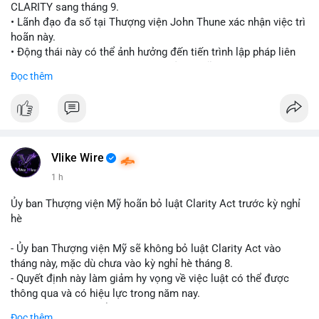
CLARITY sang tháng 9.
• Lãnh đạo đa số tại Thượng viện John Thune xác nhận việc trì
hoãn này.
• Động thái này có thể ảnh hưởng đến tiến trình lập pháp liên
quan đến khung pháp lý tiền điện tử tại Mỹ.
Đọc thêm
$btc $eth
#vlikevn
#titanbot
📰 Nguồn: Cointelegraph
Vlike Wire
1 h
Ủy ban Thượng viện Mỹ hoãn bỏ luật Clarity Act trước kỳ nghỉ
hè
- Ủy ban Thượng viện Mỹ sẽ không bỏ luật Clarity Act vào
tháng này, mặc dù chưa vào kỳ nghỉ hè tháng 8.
- Quyết định này làm giảm hy vọng về việc luật có thể được
thông qua và có hiệu lực trong năm nay.
- Luật Clarity Act nhằm cung cấp quy định rõ ràng hơn về danh
Đọc thêm