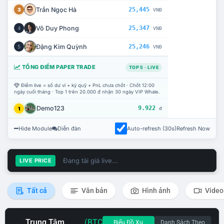
Trần Ngọc Hà
25,445
3
VNĐ
Võ Duy Phong
25,347
4
VNĐ
Đặng Kim Quỳnh
25,246
5
VNĐ
TỔNG ĐIỂM PAPER TRADE
TOP 5 · LIVE
Điểm live = số dư ví + ký quỹ + PnL chưa chốt · Chốt 12:00
ngày cuối tháng · Top 1 trên 20.000 đ nhận 30 ngày VIP Whale.
Demo123
9.922
1
đ
Hide Module
Diễn đàn
Auto-refresh (30s)
Refresh Now
Đang tải giá live...
LIVE PRICE
Tất cả
Văn bản
Hình ảnh
Video
Trung Tâm
(BTC
Biểu Đồ Xu
Danh Sách Theo