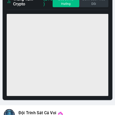
Crypto
)
Hướng
Dõi
Đội Trinh Sát Cá Voi