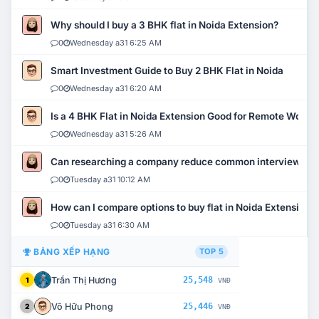
Why should I buy a 3 BHK flat in Noida Extension?
0
Wednesday a31 6:25 AM
Smart Investment Guide to Buy 2 BHK Flat in Noida
0
Wednesday a31 6:20 AM
Is a 4 BHK Flat in Noida Extension Good for Remote Work?
0
Wednesday a31 5:26 AM
Can researching a company reduce common interview mi
0
Tuesday a31 10:12 AM
How can I compare options to buy flat in Noida Extension?
0
Tuesday a31 6:30 AM
BẢNG XẾP HẠNG
TOP 5
Trần Thị Hương
25,548
1
VNĐ
Võ Hữu Phong
25,446
2
VNĐ