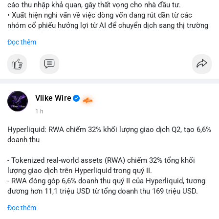
cáo thu nhập khả quan, gây thất vọng cho nhà đầu tư.
• Xuất hiện nghi vấn về việc dòng vốn đang rút dần từ các
nhóm cổ phiếu hưởng lợi từ AI để chuyển dịch sang thị trường
tiền điện tử.
Đọc thêm
• Diễn biến này có thể là tín hiệu cho thấy sự luân chuyển dòng
tiền giữa các nhóm tài sản công nghệ và crypto.
#binancesquare
#cryptonews
#marketanalysis
#ai
#investing
$btc $eth
Vlike Wire
1 h
#vlikevn
#titanbot
Hyperliquid: RWA chiếm 32% khối lượng giao dịch Q2, tạo 6,6%
📰 Nguồn: CoinDesk
doanh thu
- Tokenized real-world assets (RWA) chiếm 32% tổng khối
lượng giao dịch trên Hyperliquid trong quý II.
- RWA đóng góp 6,6% doanh thu quý II của Hyperliquid, tương
đương hơn 11,1 triệu USD từ tổng doanh thu 169 triệu USD.
- Đây là dấu hiệu mạnh mẽ về sự tăng trưởng của thị trường tài
Đọc thêm
sản hóa thực tế trên sàn giao dịch phi tập trung.