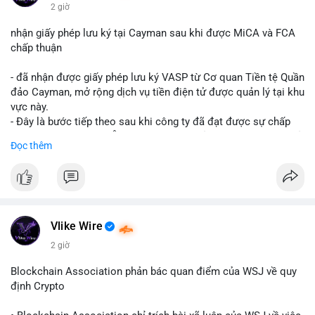
$btc $eth
2 giờ
#vlikevn
#titanbot
nhận giấy phép lưu ký tại Cayman sau khi được MiCA và FCA
chấp thuận
📰 Nguồn: CoinDesk
- đã nhận được giấy phép lưu ký VASP từ Cơ quan Tiền tệ Quần
đảo Cayman, mở rộng dịch vụ tiền điện tử được quản lý tại khu
vực này.
- Đây là bước tiếp theo sau khi công ty đã đạt được sự chấp
thuận từ MiCA (Châu Âu) và FCA (Anh), củng cố vị thế tuân thủ
Đọc thêm
quy định toàn cầu.
- Giấy phép này cho phép cung cấp dịch vụ lưu ký tài sản số
một cách hợp pháp tại Cayman, thu hút thêm khách hàng tổ
chức.
- Động thái này phản ánh xu hướng các sàn giao dịch và nền
tảng tiền điện tử tăng cường tuân thủ pháp lý để mở rộng hoạt
Vlike Wire
động.
2 giờ
#binancesquare
#cryptonews
#blockchain
#regulation
Blockchain Association phản bác quan điểm của WSJ về quy
#custody
định Crypto
$btc $eth