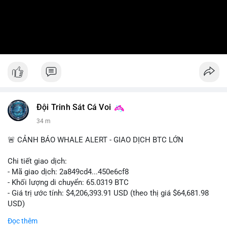
Đội Trinh Sát Cá Voi
34 m
🚨 CẢNH BÁO WHALE ALERT - GIAO DỊCH BTC LỚN
Chi tiết giao dịch:
- Mã giao dịch: 2a849cd4...450e6cf8
- Khối lượng di chuyển: 65.0319 BTC
- Giá trị ước tính: $4,206,393.91 USD (theo thị giá $64,681.98
USD)
- Thời gian: 16:19:52 2026-08-06 UTC
Đọc thêm