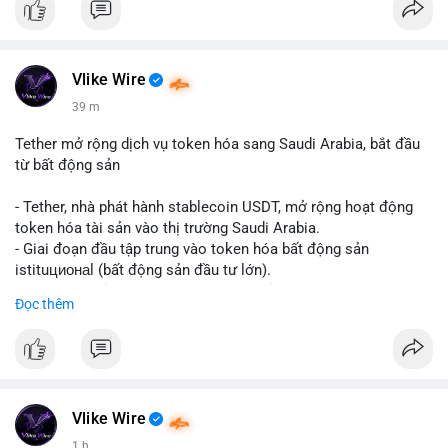
Vlike Wire
39 m
Tether mở rộng dịch vụ token hóa sang Saudi Arabia, bắt đầu
từ bất động sản
- Tether, nhà phát hành stablecoin USDT, mở rộng hoạt động
token hóa tài sản vào thị trường Saudi Arabia.
- Giai đoạn đầu tập trung vào token hóa bất động sản
istituционаl (bất động sản đầu tư lớn).
- Kế hoạch mở rộng sang các lớp tài sản khác trong tương lai.
Đọc thêm
- Bước đi này nhằm tăng khả năng truy cập và thanh khoản cho
tài sản truyền thống qua blockchain.
#binancesquare
#cryptonews
#usdt
#tether
#tokenization
#realestate
#saudiarabia
#blockchain
Vlike Wire
$usdt
1 h