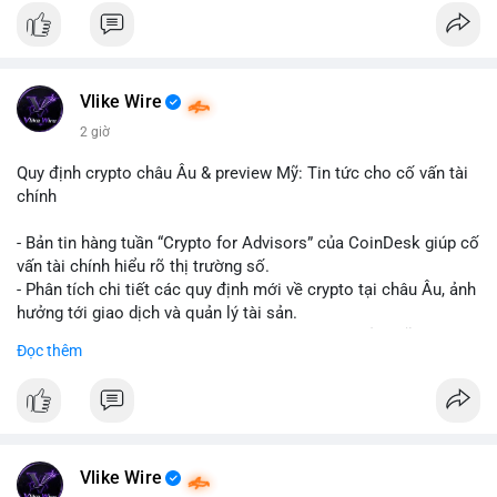
#binancesquare
#cryptonews
#hyperliquid
#rwa
#defi
$btc $eth
Vlike Wire
#vlikevn
#titanbot
2 giờ
📰 Nguồn: Cointelegraph
Quy định crypto châu Âu & preview Mỹ: Tin tức cho cố vấn tài
chính
- Bản tin hàng tuần “Crypto for Advisors” của CoinDesk giúp cố
vấn tài chính hiểu rõ thị trường số.
- Phân tích chi tiết các quy định mới về crypto tại châu Âu, ảnh
hưởng tới giao dịch và quản lý tài sản.
- Đánh giá các xu hướng và dự báo chính sách của Mỹ, giúp
Đọc thêm
nhà đầu tư chuẩn bị chiến lược.
- Cập nhật nhanh các thay đổi pháp lý, rủi ro và cơ hội đầu tư
trong lĩnh vực blockchain.
#binancesquare
#cryptonews
#regulation
#europe
#us
Vlike Wire