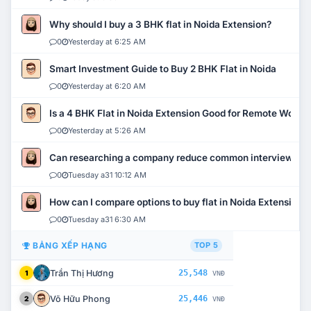
Why should I buy a 3 BHK flat in Noida Extension?
0
Yesterday at 6:25 AM
Smart Investment Guide to Buy 2 BHK Flat in Noida
0
Yesterday at 6:20 AM
Is a 4 BHK Flat in Noida Extension Good for Remote Work?
0
Yesterday at 5:26 AM
Can researching a company reduce common interview mi
0
Tuesday a31 10:12 AM
How can I compare options to buy flat in Noida Extension?
0
Tuesday a31 6:30 AM
BẢNG XẾP HẠNG
TOP 5
Trần Thị Hương
25,548
1
VNĐ
Võ Hữu Phong
25,446
2
VNĐ