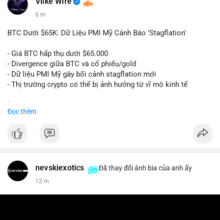
Vlike Wire
6 m
BTC Dưới $65K: Dữ Liệu PMI Mỹ Cảnh Báo 'Stagflation'
- Giá BTC hấp thụ dưới $65.000
- Divergence giữa BTC và cổ phiếu/gold
- Dữ liệu PMI Mỹ gây bối cảnh stagflation mới
- Thị trường crypto có thể bị ảnh hưởng từ vĩ mô kinh tế
$btc
#btc
Đọc thêm
#vlikevn
#titanbot
📰 Nguồn: Cointelegraph
nevskiexotics
Đã thay đổi ảnh bìa của anh ấy
12 m