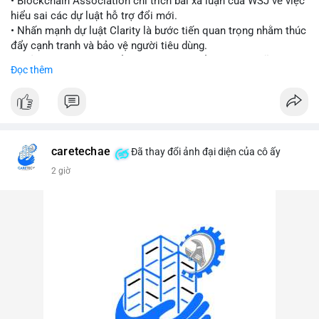
• Blockchain Association chỉ trích bài xã luận của WSJ về việc
hiểu sai các dự luật hỗ trợ đổi mới.
#vlikevn
#titanbot
• Nhấn mạnh dự luật Clarity là bước tiến quan trọng nhằm thúc
đẩy cạnh tranh và bảo vệ người tiêu dùng.
📰 Nguồn: Cointelegraph
• Phản đối các quan điểm kìm hãm sự đổi mới trong lĩnh vực
Đọc thêm
tài sản số.
#blockchain
#cryptonews
#regulation
#binancesquare
$btc $eth
caretechae
Đã thay đổi ảnh đại diện của cô ấy
#vlikevn
#titanbot
2 giờ
📰 Nguồn: CoinDesk