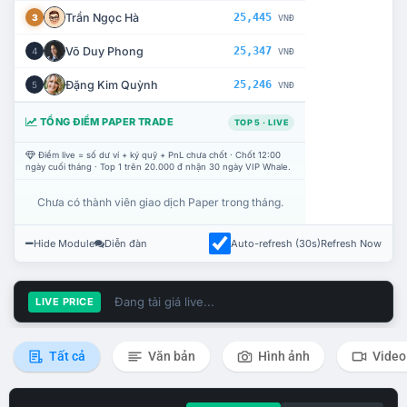
Trần Ngọc Hà
25,445
3
VNĐ
Võ Duy Phong
25,347
4
VNĐ
Đặng Kim Quỳnh
25,246
5
VNĐ
TỔNG ĐIỂM PAPER TRADE
TOP 5 · LIVE
Điểm live = số dư ví + ký quỹ + PnL chưa chốt · Chốt 12:00
ngày cuối tháng · Top 1 trên 20.000 đ nhận 30 ngày VIP Whale.
Chưa có thành viên giao dịch Paper trong tháng.
Hide Module
Diễn đàn
Auto-refresh (30s)
Refresh Now
Đang tải giá live...
LIVE PRICE
Tất cả
Văn bản
Hình ảnh
Video