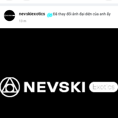
nevskiexotics
Đã thay đổi ảnh đại diện của anh ấy
13 m