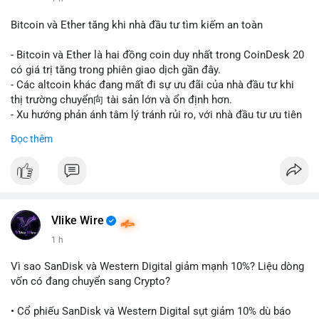
#vlikevn
#titanbot
Bitcoin và Ether tăng khi nhà đầu tư tìm kiếm an toàn
📰 Nguồn: CoinDesk
- Bitcoin và Ether là hai đồng coin duy nhất trong CoinDesk 20
có giá trị tăng trong phiên giao dịch gần đây.
- Các altcoin khác đang mất đi sự ưu đãi của nhà đầu tư khi
thị trường chuyển向 tài sản lớn và ổn định hơn.
- Xu hướng phản ánh tâm lý tránh rủi ro, với nhà đầu tư ưu tiên
các token có vốn hóa thị trường lớn nhất.
Đọc thêm
$btc
#btc
$eth
#eth
#vlikevn
#titanbot
📰 Nguồn: CoinDesk
Vlike Wire
1 h
Vì sao SanDisk và Western Digital giảm mạnh 10%? Liệu dòng
vốn có đang chuyển sang Crypto?
• Cổ phiếu SanDisk và Western Digital sụt giảm 10% dù báo