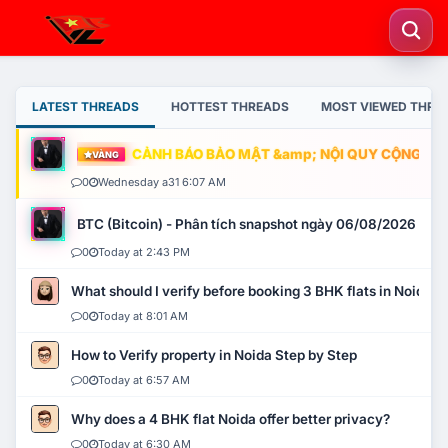
LATEST THREADS
HOTTEST THREADS
MOST VIEWED THRE
CẢNH BÁO BẢO MẬT &amp; NỘI QUY CỘNG ĐỒNG
VÀNG
0
Wednesday a31 6:07 AM
BTC (Bitcoin) - Phân tích snapshot ngày 06/08/2026
0
Today at 2:43 PM
What should I verify before booking 3 BHK flats in Noida?
0
Today at 8:01 AM
How to Verify property in Noida Step by Step
0
Today at 6:57 AM
Why does a 4 BHK flat Noida offer better privacy?
0
Today at 6:30 AM