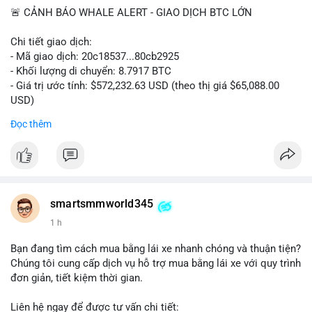
🚨 CẢNH BÁO WHALE ALERT - GIAO DỊCH BTC LỚN
Chi tiết giao dịch:
- Mã giao dịch: 20c18537...80cb2925
- Khối lượng di chuyển: 8.7917 BTC
- Giá trị ước tính: $572,232.63 USD (theo thị giá $65,088.00
USD)
- Thời gian: 16:19:57 2026-08-08 UTC
Đọc thêm
Nhận định phân tích hành vi của Cá voi dựa trên giao dịch này:
Khối lượng 8.79 BTC tương đương hơn nửa triệu USD được di
chuyển trong một giao dịch đơn lẻ cho thấy chủ thể có quy mô
tài chính lớn. Hành vi này có thể phản ánh một cá voi đang tái
cơ cấu danh mục: chuyển tài sản từ ví nóng sang ví lạnh nhằm
smartsmmworld345
tích trữ dài hạn, hoặc chuẩn bị thanh khoản để thực hiện lệnh
1 h
bán trên sàn. Nếu dòng tiền này đổ vào sàn giao dịch, áp lực
bán ngắn hạn có thể xuất hiện, gây biến động giá. Ngược lại,
Bạn đang tìm cách mua bằng lái xe nhanh chóng và thuận tiện?
nếu chuyển sang ví lạnh, tín hiệu này cho thấy niềm tin nắm giữ
Chúng tôi cung cấp dịch vụ hỗ trợ mua bằng lái xe với quy trình
của nhà đầu tư lớn vẫn còn vững chắc.
đơn giản, tiết kiệm thời gian.
Lời khuyên cho nhà đầu tư nhỏ lẻ: Theo dõi sát các giao dịch
Liên hệ ngay để được tư vấn chi tiết: