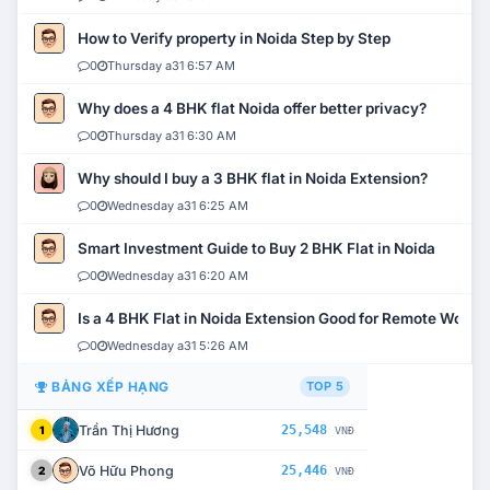
How to Verify property in Noida Step by Step
0
Thursday a31 6:57 AM
Why does a 4 BHK flat Noida offer better privacy?
0
Thursday a31 6:30 AM
Why should I buy a 3 BHK flat in Noida Extension?
0
Wednesday a31 6:25 AM
Smart Investment Guide to Buy 2 BHK Flat in Noida
0
Wednesday a31 6:20 AM
Is a 4 BHK Flat in Noida Extension Good for Remote Work?
0
Wednesday a31 5:26 AM
BẢNG XẾP HẠNG
TOP 5
Trần Thị Hương
25,548
1
VNĐ
Võ Hữu Phong
25,446
2
VNĐ