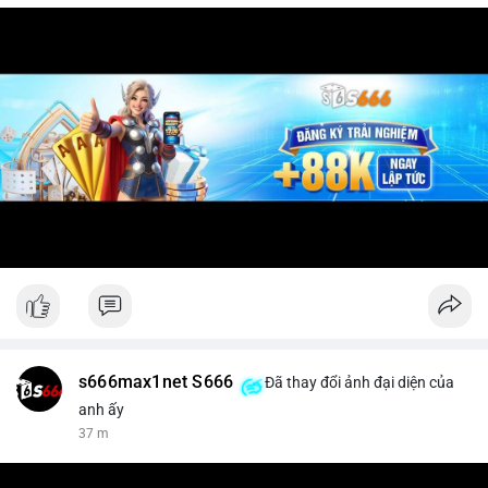
s666max1net S666
Đã thay đổi ảnh đại diện của
anh ấy
37 m