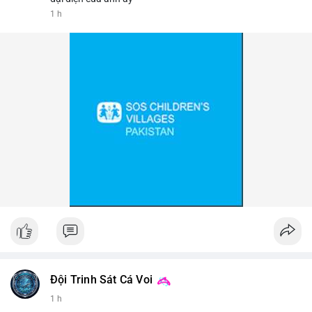
1 h
📰 Nguồn: Cointelegraph
Đội Trinh Sát Cá Voi
1 h