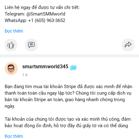
Liên hệ ngay để được tư vấn chi tiết:
Telegram: @SmartSMMworld
WhatsApp: +1 (605) 963-3652
Đọc thêm
Lưu ý: Việc mua bán tài khoản có thể vi phạm điều khoản dịch
vụ của Wise. Hãy cân nhắc kỹ trước khi quyết định.
#wise
#transferwise
#taikhoanxacminh
#dichvutaichinh
smartsmmworld345
1 h
Bạn đang tìm mua tài khoản Stripe đã được xác minh để nhận
thanh toán toàn cầu ngay lập tức? Chúng tôi cung cấp dịch vụ
bán tài khoản Stripe an toàn, giao hàng nhanh chóng trong
ngày.
Tài khoản của chúng tôi được tạo và xác minh thủ công, đảm
bảo hoạt động ổn định, hỗ trợ đầy đủ giấy tờ và có thể dùng
ngay cho doanh nghiệp của bạn.
Đọc thêm