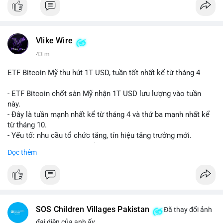
Vlike Wire
43 m
ETF Bitcoin Mỹ thu hút 1T USD, tuần tốt nhất kể từ tháng 4
- ETF Bitcoin chốt sàn Mỹ nhận 1T USD lưu lượng vào tuần
này.
- Đây là tuần mạnh nhất kể từ tháng 4 và thứ ba mạnh nhất kể
từ tháng 10.
- Yếu tố: nhu cầu tổ chức tăng, tín hiệu tăng trưởng mới.
- Tác động: giá BTC có thể tăng, thị trường ETF tiếp tục hấp
Đọc thêm
dẫn.
#binancesquare
#cryptonews
#btc
$btc
SOS Children Villages Pakistan
Đã thay đổi ảnh
#vlikevn
#titanbot
đại diện của anh ấy