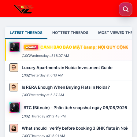
LATEST THREADS
HOTTEST THREADS
MOST VIEWED THRE
CẢNH BÁO BẢO MẬT &amp; NỘI QUY CỘNG ĐỒNG
VÀNG
0
Wednesday a31 6:07 AM
Luxury Apartments in Noida Investment Guide
0
Yesterday at 6:13 AM
Is RERA Enough When Buying Flats in Noida?
0
Yesterday at 5:37 AM
BTC (Bitcoin) - Phân tích snapshot ngày 06/08/2026
0
Thursday a31 2:43 PM
What should I verify before booking 3 BHK flats in Noida?
0
Thursday a31 8:01 AM