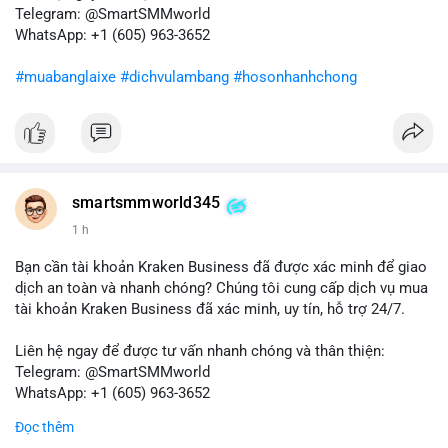
tiếp theo từ địa chỉ này để xác định điểm đến của dòng tiền.
Telegram: @SmartSMMworld
Tránh hành động theo cảm xúc; hãy dựa trên dữ liệu xác nhận
WhatsApp: +1 (605) 963-3652
và quản lý rủi ro chặt chẽ trong bối cảnh biến động có thể gia
tăng.
#muabanglaixe
#dichvulambang
#hosonhanhchong
#87917btc
#572kusd
#vilanh
#tichluydaihan
#btcmempool
smartsmmworld345
1 h
Bạn cần tài khoản Kraken Business đã được xác minh để giao
dịch an toàn và nhanh chóng? Chúng tôi cung cấp dịch vụ mua
tài khoản Kraken Business đã xác minh, uy tín, hỗ trợ 24/7.
Liên hệ ngay để được tư vấn nhanh chóng và thân thiện:
Telegram: @SmartSMMworld
WhatsApp: +1 (605) 963-3652
Đọc thêm
#buyverifiedkrakenbusinessaccounts
#krakenbusiness