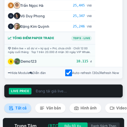
Trần Ngọc Hà
25,445
3
VNĐ
Võ Duy Phong
25,347
4
VNĐ
Đặng Kim Quỳnh
25,246
5
VNĐ
TỔNG ĐIỂM PAPER TRADE
TOP 5 · LIVE
Điểm live = số dư ví + ký quỹ + PnL chưa chốt · Chốt 12:00
ngày cuối tháng · Top 1 trên 20.000 đ nhận 30 ngày VIP Whale.
Demo123
10.115
1
đ
Hide Module
Diễn đàn
Auto-refresh (30s)
Refresh Now
Đang tải giá live...
LIVE PRICE
Tất cả
Văn bản
Hình ảnh
Video
Trung Tâm
(BTC
Biểu Đồ Xu
Danh Sách Theo