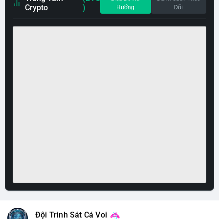
Crypto
)
Hướng
Dõi
Đội Trinh Sát Cá Voi