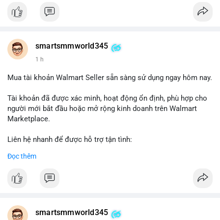
#verifiedaccounts
smartsmmworld345
1 h
Mua tài khoản Walmart Seller sẵn sàng sử dụng ngay hôm nay.
Tài khoản đã được xác minh, hoạt động ổn định, phù hợp cho
người mới bắt đầu hoặc mở rộng kinh doanh trên Walmart
Marketplace.
Liên hệ nhanh để được hỗ trợ tận tình:
Telegram: @SmartSMMworld
Đọc thêm
WhatsApp: +1 (605) 963-3652
#buywalmartselleraccounts
#walmartseller
#ecommercesolutions
smartsmmworld345