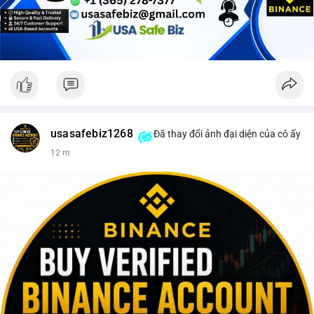
Lời khuyên cho nhà đầu tư nhỏ lẻ: Theo dõi sát điểm đến của
dòng tiền này trong 24-48 giờ tới. Nếu BTC được nạp lên sàn
giao dịch, hãy thận trọng với khả năng điều chỉnh giá và cân
nhắc chốt lời một phần. Ngược lại, nếu dòng tiền chuyển vào ví
lạnh, đây là cơ hội để xem xét gia tăng vị thế trong dài hạn.
#152dot5btc
#giaodichlon
#aplucban
#vilanh
#btcmempool
usasafebiz1268
Đã thay đổi ảnh đại diện của cô ấy
12 m