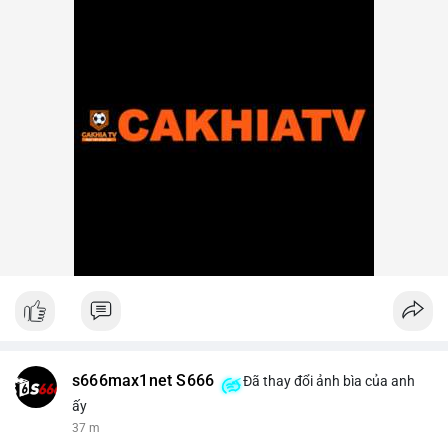
s666max1net S666
Đã thay đổi ảnh bìa của anh
ấy
37 m