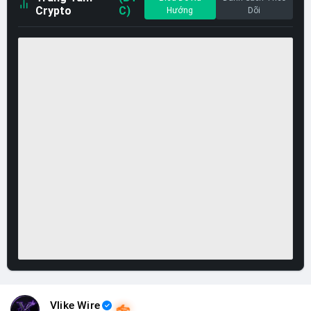
Crypto
C)
Hướng
Dõi
Vlike Wire