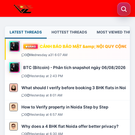
LATEST THREADS
HOTTEST THREADS
MOST VIEWED THRE
CẢNH BÁO BẢO MẬT &amp; NỘI QUY CỘNG ĐỒN
VÀNG
0
Wednesday a31 6:07 AM
BTC (Bitcoin) - Phân tích snapshot ngày 06/08/2026
0
Yesterday at 2:43 PM
What should I verify before booking 3 BHK flats in Noida?
0
Yesterday at 8:01 AM
How to Verify property in Noida Step by Step
0
Yesterday at 6:57 AM
Why does a 4 BHK flat Noida offer better privacy?
0
Yesterday at 6:30 AM