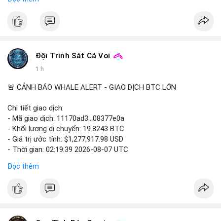
của Bitcoin, ảnh hưởng trực tiếp đến doanh thu và lợi nhuận.
$btc
#btc
#vlikevn
#titanbot
Đội Trinh Sát Cá Voi
📰 Nguồn: Cointelegraph
1 h
🚨 CẢNH BÁO WHALE ALERT - GIAO DỊCH BTC LỚN
Chi tiết giao dịch:
- Mã giao dịch: 11170ad3...08377e0a
- Khối lượng di chuyển: 19.8243 BTC
- Giá trị ước tính: $1,277,917.98 USD
- Thời gian: 02:19:39 2026-08-07 UTC
Đọc thêm
Khối lượng gần 20 BTC trị giá hơn 1.27 triệu USD được chuyển
trong một giao dịch chưa xác nhận cho thấy dấu hiệu cá voi
đang tái cơ cấu danh mục. Với mức giá 64,462 USD, hành động
này thiên về chuyển ví lạnh để tích lũy dài hạn hơn là áp lực bán
ngắn hạn, bởi khối lượng không quá lớn để gây sốc thanh