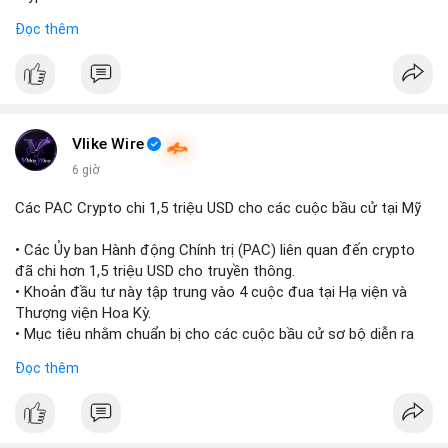
sàn trước khi hành động.
Đọc thêm
#binancesquare
#cryptonews
#ondofinance
#154dot8btc
#vilanh
#tichluydaihan
#mempoolbtc
$btc $eth
#vlikevn
#titanbot
Vlike Wire
📰 Nguồn: CoinDesk
6 giờ
Các PAC Crypto chi 1,5 triệu USD cho các cuộc bầu cử tại Mỹ
• Các Ủy ban Hành động Chính trị (PAC) liên quan đến crypto
đã chi hơn 1,5 triệu USD cho truyền thông.
• Khoản đầu tư này tập trung vào 4 cuộc đua tại Hạ viện và
Thượng viện Hoa Kỳ.
• Mục tiêu nhằm chuẩn bị cho các cuộc bầu cử sơ bộ diễn ra
vào ngày 18 tháng 8.
Đọc thêm
#cryptonews
#politics
#usa
#binancesquare
$btc $eth