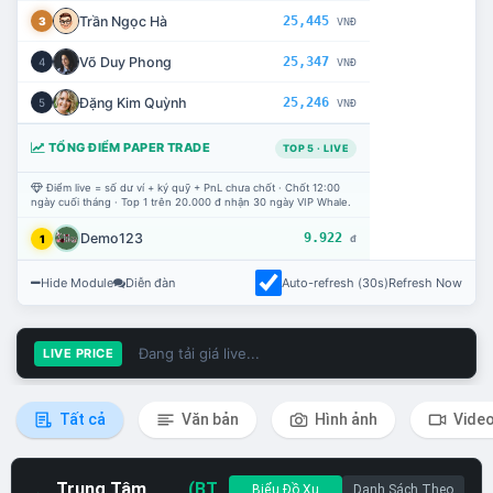
Trần Ngọc Hà
25,445
3
VNĐ
Võ Duy Phong
25,347
4
VNĐ
Đặng Kim Quỳnh
25,246
5
VNĐ
TỔNG ĐIỂM PAPER TRADE
TOP 5 · LIVE
Điểm live = số dư ví + ký quỹ + PnL chưa chốt · Chốt 12:00
ngày cuối tháng · Top 1 trên 20.000 đ nhận 30 ngày VIP Whale.
Demo123
9.922
1
đ
Hide Module
Diễn đàn
Auto-refresh (30s)
Refresh Now
Đang tải giá live...
LIVE PRICE
Tất cả
Văn bản
Hình ảnh
Vide
Trung Tâm
(BT
Biểu Đồ Xu
Danh Sách Theo