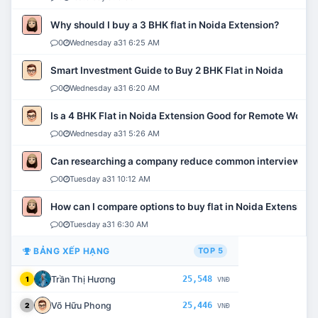
Why should I buy a 3 BHK flat in Noida Extension?
0
Wednesday a31 6:25 AM
Smart Investment Guide to Buy 2 BHK Flat in Noida
0
Wednesday a31 6:20 AM
Is a 4 BHK Flat in Noida Extension Good for Remote Work?
0
Wednesday a31 5:26 AM
Can researching a company reduce common interview mi
0
Tuesday a31 10:12 AM
How can I compare options to buy flat in Noida Extension?
0
Tuesday a31 6:30 AM
BẢNG XẾP HẠNG
TOP 5
Trần Thị Hương
25,548
1
VNĐ
Võ Hữu Phong
25,446
2
VNĐ