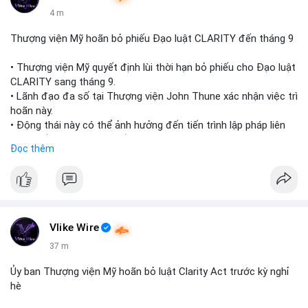
4 m
Thượng viện Mỹ hoãn bỏ phiếu Đạo luật CLARITY đến tháng 9
• Thượng viện Mỹ quyết định lùi thời hạn bỏ phiếu cho Đạo luật
CLARITY sang tháng 9.
• Lãnh đạo đa số tại Thượng viện John Thune xác nhận việc trì
hoãn này.
• Động thái này có thể ảnh hưởng đến tiến trình lập pháp liên
quan đến khung pháp lý tiền điện tử tại Mỹ.
Đọc thêm
$btc $eth
#vlikevn
#titanbot
📰 Nguồn: Cointelegraph
Vlike Wire
37 m
Ủy ban Thượng viện Mỹ hoãn bỏ luật Clarity Act trước kỳ nghỉ
hè