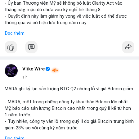
- Ủy ban Thượng viện Mỹ sẽ không bỏ luật Clarity Act vào
tháng này, mặc dù chưa vào kỳ nghỉ hè tháng 8.
- Quyết định này làm giảm hy vọng về việc luật có thể được
thông qua và có hiệu lực trong năm nay.
- Luật Clarity Act nhằm cung cấp quy định rõ ràng hơn về danh
Đọc thêm
mục chứng chỉ cho tài sản số tại Mỹ.
- Sự trì hoãn có thể ảnh hưởng đến sự tin tưởng của nhà đầu
tư và phát triển thị trường crypto tại Mỹ.
$btc $eth
Vlike Wire
#vlikevn
#titanbot
1 h
📰 Nguồn: CoinDesk
MARA ghi kỷ lục sản lượng BTC Q2 nhưng lỗ vì giá Bitcoin giảm
- MARA, một trong những công ty khai thác Bitcoin lớn nhất
Mỹ, báo cáo sản lượng Bitcoin cao nhất trong quý II kể từ hơn
1 năm trước.
- Tuy nhiên, công ty vẫn lỗ trong quý II do giá Bitcoin trung bình
giảm 28% so với cùng kỳ năm trước.
- Sự tăng sản lượng không đủ bù đắp cho sự suy giảm giá trị
Đọc thêm