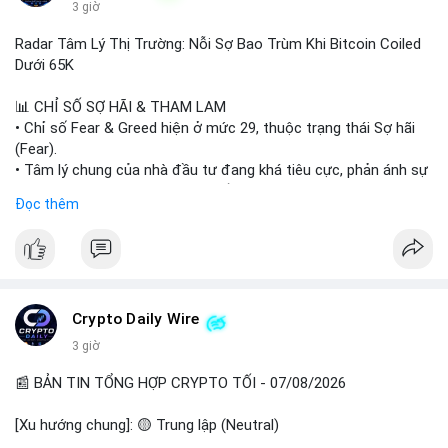
3 giờ
#binancesquare
#cryptonews
#wintermute
#brokerdealer
Radar Tâm Lý Thị Trường: Nỗi Sợ Bao Trùm Khi Bitcoin Coiled
#tokenizedsecurities
#usregulation
Dưới 65K
$btc $eth
📊 CHỈ SỐ SỢ HÃI & THAM LAM
• Chỉ số Fear & Greed hiện ở mức 29, thuộc trạng thái Sợ hãi
#vlikevn
#titanbot
(Fear).
• Tâm lý chung của nhà đầu tư đang khá tiêu cực, phản ánh sự
📰 Nguồn: Cointelegraph
thận trọng cao độ trước các biến động thị trường.
Đọc thêm
📈 XU HƯỚNG TÌM KIẾM & THẢO LUẬN
• CoinGecko Trending: Plume (PLUME), Cash Cat (CASHCAT),
Biconomy (BICO), Hashflow (HFT), Ondo (ONDO), StonkBroker
(STONKBROKER), (PUMP).
• LunarCrush Trending: Ethereum, Solana, Dogecoin, Polkadot,
Crypto Daily Wire
Chainlink.
3 giờ
• Google Trends Việt Nam: Các chủ đề về bóng đá (Man Utd,
Viettel) và các từ khóa đời sống khác đang chiếm ưu thế.
📰 BẢN TIN TỔNG HỢP CRYPTO TỐI - 07/08/2026
💬 DÒNG CHẢY TIN TỨC & TRUYỀN THÔNG
[Xu hướng chung]: 🟡 Trung lập (Neutral)
• Tin tức pháp lý: Tòa phúc thẩm Hoa Kỳ giữ nguyên bản án 25