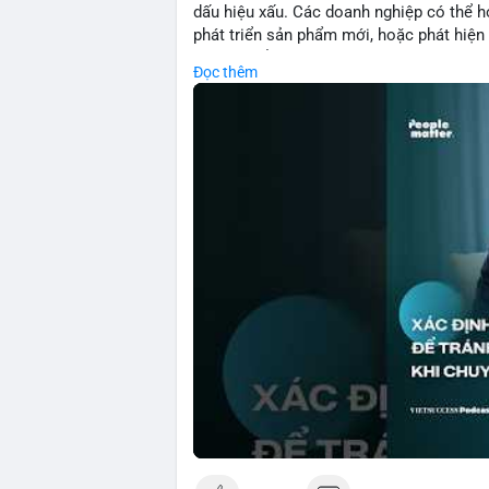
dấu hiệu xấu. Các doanh nghiệp có thể họ
phát triển sản phẩm mới, hoặc phát hiện l
crypto, hiểu rõ nguyên nhân thất bại giúp 
Đọc thêm
này đặc biệt quan trọng khi áp dụng vào
blockchain.
🎥 Xem video trực tiếp tại:
Nguồn: VIETSUCCESS