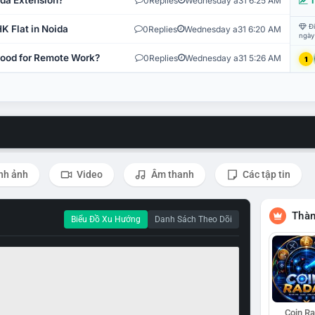
ida Extension?
0
Replies
Wednesday a31 6:25 AM
T
Đi
K Flat in Noida
0
Replies
Wednesday a31 6:20 AM
ngày
 Good for Remote Work?
0
Replies
Wednesday a31 5:26 AM
1
nh ảnh
Video
Âm thanh
Các tập tin
Thàn
Biểu Đồ Xu Hướng
Danh Sách Theo Dõi
Coin R