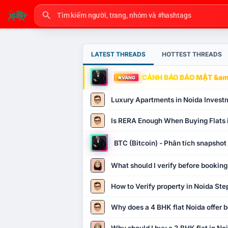
LATEST THREADS
HOTTEST THREADS
CẢNH BÁO BẢO MẬT &amp
VÀNG
Luxury Apartments in Noida Invest
Is RERA Enough When Buying Flats 
BTC (Bitcoin) - Phân tích snapsho
What should I verify before booking
How to Verify property in Noida Ste
Why does a 4 BHK flat Noida offer b