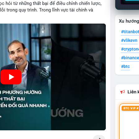
c hỏi từ những thất bại để điều chỉnh chiến lược,
ỗi trong quy trình. Trong lĩnh vực tài chính và
quản lý rủi ro hiệu quả và tránh lặp lại sai lầm. Điều
Xu hướn
 các mô hình kinh doanh mới hoặc đầu tư vào dự án
#titanbo
#vlikevn
#crypto
#binanc
#btc
Liên k
BTC VIP #