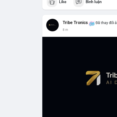
Like
Bình luận
Tribe Tronics
Đã thay đổi ả
8 m