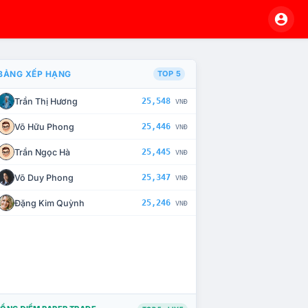
BẢNG XẾP HẠNG
TOP 5
Trần Thị Hương
25,548
VNĐ
À CHẾ TÀI XỬ LÝ VI PHẠM
Võ Hữu Phong
25,446
VNĐ
Trần Ngọc Hà
25,445
VNĐ
Võ Duy Phong
25,347
VNĐ
Đặng Kim Quỳnh
25,246
VNĐ