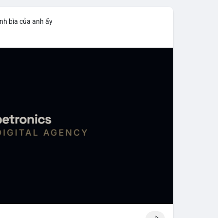
nh bìa của anh ấy