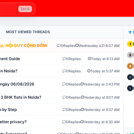
Ctrl K
MOST VIEWED THREADS
1
; NỘI QUY CỘNG ĐỒNG VLIKE.VN: HỆ THỐNG GIÁM SÁT TỰ ĐỘNG V
0
Replies
Wednesday a31 6:07 AM
2
ment Guide
0
Replies
Today at 6:13 AM
3
in Noida?
0
Replies
Today at 5:37 AM
4
t ngày 06/08/2026
0
Replies
Yesterday at 2:43 PM
5
 3 BHK flats in Noida?
0
Replies
Yesterday at 8:01 AM
p by Step
0
Replies
Yesterday at 6:57 AM
etter privacy?
0
Replies
Yesterday at 6:30 AM