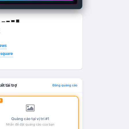
g ▁ ▂ ▃ ▄
t
news
esquare
ết tài trợ
Đăng quảng cáo
1
Quảng cáo tại vị trí #1
Nhấn để đặt quảng cáo của bạn