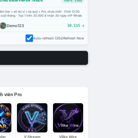
ỔNG ĐIỂM PAPER TRADE
TOP 5 · LIVE
ểm live = số dư ví + ký quỹ + PnL chưa chốt · Chốt 12:00
 cuối tháng · Top 1 trên 20.000 đ nhận 30 ngày VIP Whale.
Demo123
10.115
đ
Auto-refresh (30s)
Refresh Now
h viên Pro
adar
V Stream
Vlike Wire