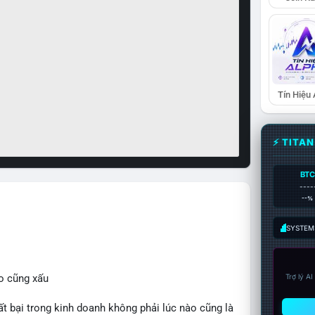
Tín Hiệu
⚡ TITA
BTC
----
--%
SYSTEM:
o cũng xấu
Trợ lý A
bại trong kinh doanh không phải lúc nào cũng là