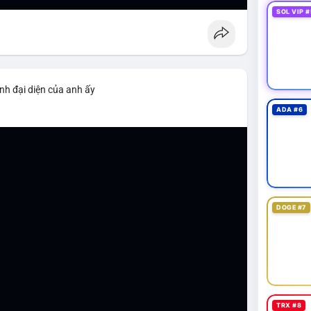
SOL VIP #
nh đại diện của anh ấy
ADA #6
DOGE #7
TRX #8