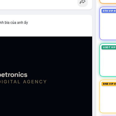
ETH VIP #
nh bìa của anh ấy
USDT VIP
BNB VIP 