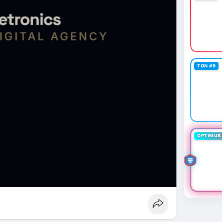
TON #9
OPTIMUS 