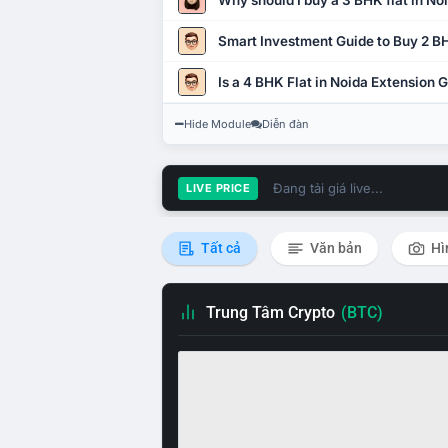
Why should I buy a 3 BHK flat in No
Smart Investment Guide to Buy 2 BH
Is a 4 BHK Flat in Noida Extension
Hide Module
Diễn đàn
Đang tải giá live...
LIVE PRICE
Tất cả
Văn bản
Hì
Trung Tâm Crypto
(BTC)