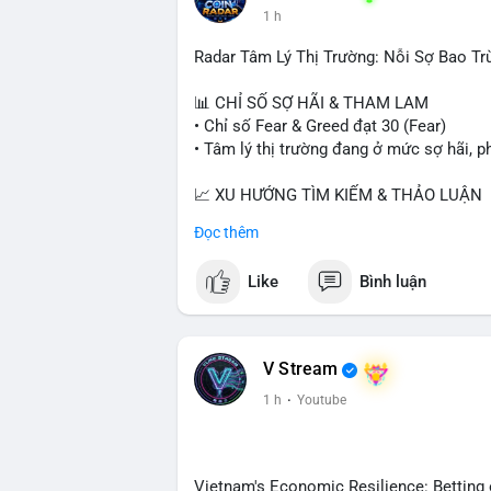
1 h
Radar Tâm Lý Thị Trường: Nỗi Sợ Bao Tr
📊 CHỈ SỐ SỢ HÃI & THAM LAM
• Chỉ số Fear & Greed đạt 30 (Fear)
• Tâm lý thị trường đang ở mức sợ hãi, p
📈 XU HƯỚNG TÌM KIẾM & THẢO LUẬN
• CoinGecko Trending: PONS, PENGU, O
Đọc thêm
• LunarCrush Trending: Ethereum, Solana,
• Google Trends Việt Nam: Giá vàng thế 
Like
Bình luận
đại học.
💬 DÒNG CHẢY TIN TỨC & TRUYỀN TH
• Tin tức kinh tế: Mỹ mất 23.000 việc làm
V Stream
• Pháp lý: Thượng viện Mỹ lùi việc bỏ ph
1 h
·
Youtube
yêu cầu luật pháp không do ngành crypto 
• Binance Square: Cộng đồng tập trung th
ghi nhận và các chiến dịch airdrop.
• Tin tức khác: Bybit kiện nhóm Lazarus
Vietnam's Economic Resilience: Betting 