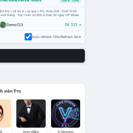
ỔNG ĐIỂM PAPER TRADE
TOP 5 · LIVE
ểm live = số dư ví + ký quỹ + PnL chưa chốt · Chốt 12:00
 cuối tháng · Top 1 trên 20.000 đ nhận 30 ngày VIP Whale.
Demo123
10.115
đ
Auto-refresh (30s)
Refresh Now
h viên Pro
Hồ
Sơn Vlike
V Stream