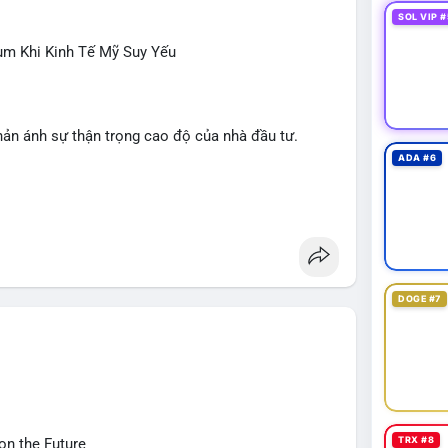
SOL VIP #
ùm Khi Kinh Tế Mỹ Suy Yếu
hản ánh sự thận trọng cao độ của nhà đầu tư.
ADA #6
NDO, WKC, HEI, CASHCAT, CRO.
 Dogecoin, Polkadot, Chainlink, Litecoin.
giới, Giải bóng đá Ngoại hạng Anh, Tin 24h, Trường
DOGE #7
ÔNG
 trong tháng 7, thấp hơn nhiều so với kỳ vọng.
iếu Clarity Act sang tháng 9; Thượng nghị sĩ Warren
tự viết.
ảo luận về các lệnh Long/Short, quản lý lãi lỗ chưa
 liên quan vụ hack 1,5 tỷ USD; Trump Media hủy thỏa
TRX #8
on the Future