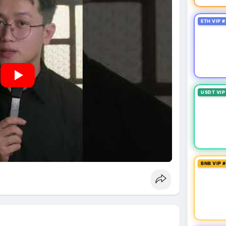
ETH VIP #
USDT VIP
BNB VIP 