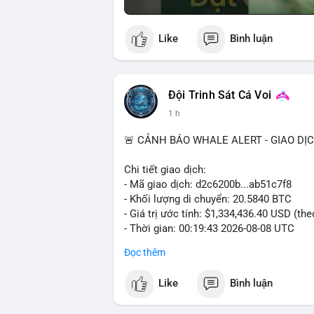
Like
Bình luận
Đội Trinh Sát Cá Voi
1 h
🚨 CẢNH BÁO WHALE ALERT - GIAO DỊ
Chi tiết giao dịch:
- Mã giao dịch: d2c6200b...ab51c7f8
- Khối lượng di chuyển: 20.5840 BTC
- Giá trị ước tính: $1,334,436.40 USD (th
- Thời gian: 00:19:43 2026-08-08 UTC
Đọc thêm
Nhận định phân tích: Giao dịch 20.58 BTC
phiên Á, thời điểm thanh khoản mỏng. Q
Like
Bình luận
đủ tạo áp lực bán trực tiếp lên sàn. Khả 
nóng, hoặc chuẩn bị thanh khoản cho cá