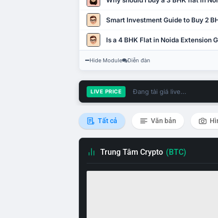
Why should I buy a 3 BHK flat in No
Smart Investment Guide to Buy 2 BH
Is a 4 BHK Flat in Noida Extension
Hide Module
Diễn đàn
Đang tải giá live...
LIVE PRICE
Tất cả
Văn bản
Hì
Trung Tâm Crypto
(BTC)