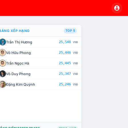
BẢNG XẾP HẠNG
TOP 5
Trần Thị Hương
25,548
VNĐ
À CHẾ TÀI XỬ LÝ VI PHẠM
Võ Hữu Phong
25,446
VNĐ
Trần Ngọc Hà
25,445
VNĐ
Võ Duy Phong
25,347
VNĐ
Đặng Kim Quỳnh
25,246
VNĐ