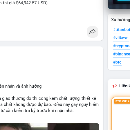
eo thị giá $64,942.57 USD)
Xu hướn
riệu USD được di chuyển trong phiên sáng sớm, cho
#titanbo
nhân lớn đang tái cơ cấu danh mục. Với mức giá
#vlikevn
n bị cho một lệnh bán lớn trên sàn tập trung, tạo áp
ch được chuyển đến ví lạnh hoặc ví tích lũy, đây là
#crypto
g giá tăng. Biến động tâm lý thị trường có thể xảy
#binanc
ái này.
#btc
eo của địa chỉ ví nhận để xác định rõ xu hướng.
sát khối lượng khớp lệnh trên sàn trong 24-48 giờ
Liên k
yên nhân và ảnh hưởng
 giao thường do thi công kém chất lượng, thiết kế
an
#vilanhtichluy
#btcusd64942
BTC VIP #
ịa chất không được dự báo. Điều này gây nguy hiểm
tư cần kiểm tra kỹ trước khi nhận nhà.