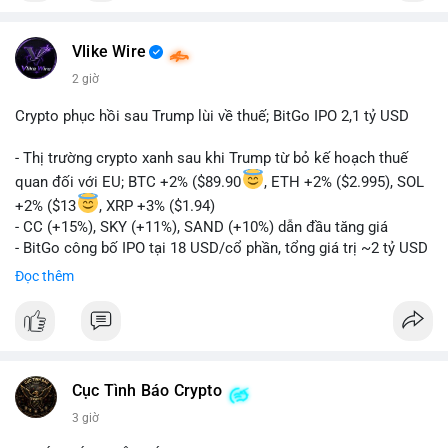
Vlike Wire
2 giờ
Crypto phục hồi sau Trump lùi về thuế; BitGo IPO 2,1 tỷ USD
- Thị trường crypto xanh sau khi Trump từ bỏ kế hoạch thuế
quan đối với EU; BTC +2% ($89.90
, ETH +2% ($2.995), SOL
+2% ($13
, XRP +3% ($1.94)
- CC (+15%), SKY (+11%), SAND (+10%) dẫn đầu tăng giá
- BitGo công bố IPO tại 18 USD/cổ phần, tổng giá trị ~2 tỷ USD
- Vitalik Buterin đề xuất DVT staking bản địa để tăng cường
Đọc thêm
bảo mật và phi tập trung Ethereum
- Hong Kong phát hành giấy phép stablecoin mới với yêu cầu
tuân thủ nghiêm ngặt
- Nga xác định crypto là tài sản hợp pháp, tạo tiền lệ pháp lý
- Trump hy vọng ký vào luật cấu trúc thị trường crypto sớm
Cục Tình Báo Crypto
nonostante sự bất đồng trong Quốc hội
- Saga’s EVM blockchain ngừng hoạt động sau cuộc tấn công
3 giờ
7 triệu USD