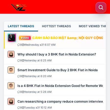
LATEST THREADS
HOTTEST THREADS
MOST VIEWED THRE
CẢNH BÁO BẢO MẬT &amp; NỘI QUY CỘNG ĐỒNG
VÀNG
0
Wednesday a31 6:07 AM
Why should I buy a 3 BHK flat in Noida Extension?
0
Yesterday at 6:25 AM
Smart Investment Guide to Buy 2 BHK Flat in Noida
0
Yesterday at 6:20 AM
Is a 4 BHK Flat in Noida Extension Good for Remote Work?
0
Yesterday at 5:26 AM
Can researching a company reduce common interview mi
0
Tuesday a31 10:12 AM