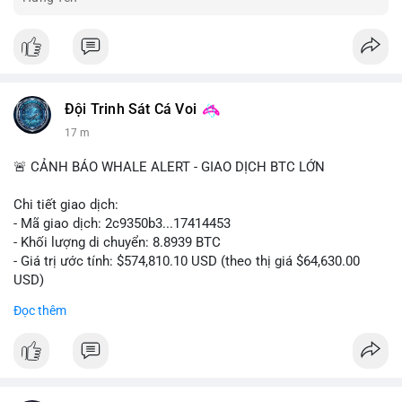
Đội Trinh Sát Cá Voi
17 m
🚨 CẢNH BÁO WHALE ALERT - GIAO DỊCH BTC LỚN
Chi tiết giao dịch:
- Mã giao dịch: 2c9350b3...17414453
- Khối lượng di chuyển: 8.8939 BTC
- Giá trị ước tính: $574,810.10 USD (theo thị giá $64,630.00
USD)
- Thời gian: 04:19:58 2026-08-06 UTC
Đọc thêm
Nhận định phân tích: Khối lượng 8.8939 BTC trị giá hơn nửa
triệu USD được di chuyển trong một giao dịch duy nhất cho
thấy dấu hiệu của một tổ chức hoặc cá nhân sở hữu lượng tài
sản lớn đang tái cơ cấu danh mục. Với mức giá hiện tại, hành