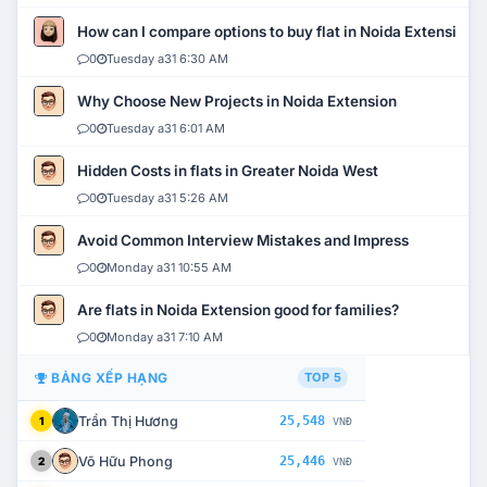
How can I compare options to buy flat in Noida Extension?
0
Tuesday a31 6:30 AM
Why Choose New Projects in Noida Extension
0
Tuesday a31 6:01 AM
Hidden Costs in flats in Greater Noida West
0
Tuesday a31 5:26 AM
Avoid Common Interview Mistakes and Impress
0
Monday a31 10:55 AM
Are flats in Noida Extension good for families?
0
Monday a31 7:10 AM
BẢNG XẾP HẠNG
TOP 5
Trần Thị Hương
25,548
1
VNĐ
Võ Hữu Phong
25,446
2
VNĐ