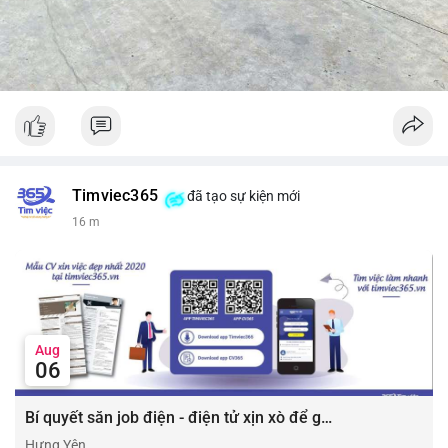
Timviec365
đã tạo sự kiện mới
16 m
Aug
06
Bí quyết săn job điện - điện tử xịn xò để gia tăng thu nhập ⚡
Hưng Yên