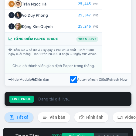
Trần Ngọc Hà
25,445
3
VNĐ
Võ Duy Phong
25,347
4
VNĐ
Đặng Kim Quỳnh
25,246
5
VNĐ
TỔNG ĐIỂM PAPER TRADE
TOP 5 · LIVE
Điểm live = số dư ví + ký quỹ + PnL chưa chốt · Chốt 12:00
ngày cuối tháng · Top 1 trên 20.000 đ nhận 30 ngày VIP Whale.
Chưa có thành viên giao dịch Paper trong tháng.
Hide Module
Diễn đàn
Auto-refresh (30s)
Refresh Now
Đang tải giá live...
LIVE PRICE
Tất cả
Văn bản
Hình ảnh
Video