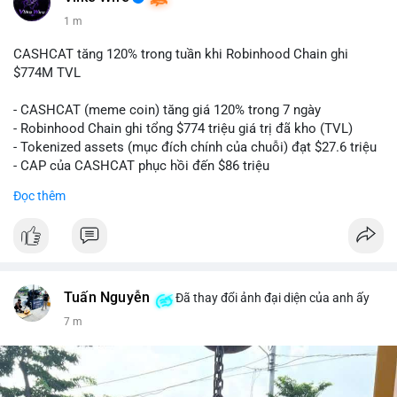
1 m
CASHCAT tăng 120% trong tuần khi Robinhood Chain ghi
$774M TVL
- CASHCAT (meme coin) tăng giá 120% trong 7 ngày
- Robinhood Chain ghi tổng $774 triệu giá trị đã kho (TVL)
- Tokenized assets (mục đích chính của chuỗi) đạt $27.6 triệu
- CAP của CASHCAT phục hồi đến $86 triệu
Đọc thêm
#binancesquare
#cryptonews
#cashcat
#btc
#eth
#web3
$cashcat
#vlikevn
#titanbot
Tuấn Nguyễn
Đã thay đổi ảnh đại diện của anh ấy
📰 Nguồn: CoinDesk
7 m