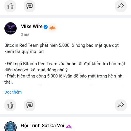
Đánh giá & Khuyến nghị giao dịch: Thị trường đang ở vùng tích
lũy với thanh khoản dồi dào nhưng tâm lý yếu. Nhà đầu tư nên
thận trọng, tránh sử dụng đòn bẩy quá cao trong giai đoạn này.
Chiến lược DCA (trung bình giá) cho các đồng coin chủ chốt
Vlike Wire
như BTC và ETH có thể được xem xét khi thị trường đang ở
vùng Extreme Fear. Cần theo dõi sát diễn biến TVL và dòng
3 giờ
tiền Stablecoin để xác nhận nhịp đảo chiều.
Bitcoin Red Team phát hiện 5.000 lỗ hổng bảo mật qua đợt
kiểm tra quy mô lớn
#extremefear
#tvldefi
#fundingratebtc
#stablecoinusdt
#ethereuml2
• Đội ngũ Bitcoin Red Team vừa hoàn tất đợt kiểm tra bảo mật
diện rộng với kết quả đáng chú ý.
• Phát hiện tổng cộng 5.000 lỗi/vấn đề bảo mật trong hệ sinh
thái.
• Các nhà phát triển cảnh báo về tình trạng hỗn loạn và các rủi
Đọc thêm
ro bảo mật đang bủa vây người dùng trong giai đoạn này.
#bitcoin
#cryptosecurity
#blockchain
#binancesquare
#btc
$btc
Đội Trinh Sát Cá Voi