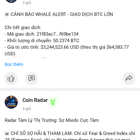
#vlikevn
#titanbot
3 giờ
📰 Nguồn: Cointelegraph
🚨 CẢNH BÁO WHALE ALERT - GIAO DỊCH BTC LỚN
Chi tiết giao dịch:
- Mã giao dịch: 21f83ac7...f69be134
- Khối lượng di chuyển: 50.2374 BTC
- Giá trị ước tính: $3,244,523.66 USD (theo thị giá $64,583.77
USD)
- Thời gian: 01:20
1 2026-08-06 UTC
Đọc thêm
Nhận định phân tích: Giao dịch 50.2374 BTC trị giá hơn 3.24
triệu USD được phát hiện trong mempool, chưa được xác
nhận. Với quy mô này, khả năng cao cá voi đang thực hiện
chiến lược chuyển ví lạnh để tích lũy dài hạn, không phải hành
Coin Radar
động bán tháo. Tuy nhiên, nếu dòng tiền này hướng về ví sàn
giao dịch tập trung trong các block tiếp theo, áp lực bán ngắn
4 giờ
hạn có thể hình thành, tác động tâm lý thị trường và gây biến
động giá quanh vùng $64,500.
Radar Tâm Lý Thị Trường: Sợ Miedo Cực Tâm
Lời khuyên: Nhà đầu tư nhỏ lẻ nên theo dõi địa chỉ đích của
📊 CHỈ SỐ SỢ HÃI & THAM LAM: Chỉ số Fear & Greed Index chỉ