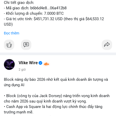
#vlikevn
#titanbot
Chi tiết giao dịch:
- Mã giao dịch: b6b6d4e8...06a412b8
📰 Nguồn: CoinDesk
- Khối lượng di chuyển: 7.0000 BTC
- Giá trị ước tính: $451,731.32 USD (theo thị giá $64,533.12
USD)
- Thời gian: 03:19:44 2026-08-06 UTC
Đọc thêm
Nhận định phân tích:
Cá voi chuyển 7 BTC trị giá hơn 451 nghìn USD từ một địa chỉ
không xác định. Quy mô này nằm ở mức trung bình so với các
giao dịch whale điển hình, chưa đủ lớn để tạo áp lực bán trực
tiếp lên thị trường. Với mức giá hiện tại, động thái này thiên về
Vlike Wire
khả năng tái phân bổ danh mục đầu tư hoặc chuẩn bị thanh
2 giờ
khoản cho các giao dịch OTC. Tâm lý thị trường có thể bị ảnh
hưởng nhẹ, nhưng không đủ để gây biến động mạnh.
Block nâng dự báo 2026 nhờ kết quả kinh doanh ấn tượng và
ứng dụng AI
Lời khuyên cho nhà đầu tư nhỏ lẻ:
Theo dõi thêm các giao dịch lớn liên tiếp trong 24 giờ tới. Nếu
• Block (công ty của Jack Dorsey) nâng triển vọng kinh doanh
xuất hiện chuỗi chuyển tiền lên sàn, cần thận trọng trước nguy
cho năm 2026 sau quý kinh doanh vượt kỳ vọng.
cơ điều chỉnh. Tránh hành động theo cảm xúc khi chưa xác
• Cash App và Square là hai động lực chính thúc đẩy tăng
nhận đầy đủ dòng tiền.
trưởng mạnh mẽ.