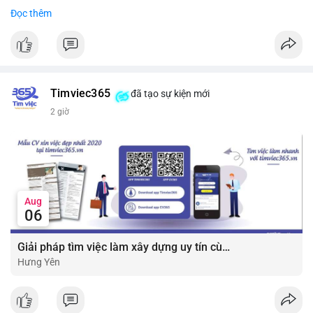
• Công ty tuyên bố đang mở rộng ứng dụng AI vào hầu hết các
Đọc thêm
#7btc
#chuyenvilanh
#giaodichwhale
#btcmempool
#451kusd
quy trình phát triển phần mềm.
#block
#ai
#fintech
#cryptonews
#binancesquare
$btc $eth
Timviec365
đã tạo sự kiện mới
#vlikevn
#titanbot
2 giờ
📰 Nguồn: Cointelegraph
Aug
06
Giải pháp tìm việc làm xây dựng uy tín cùng mức lương thưởng hấp dẫn ?️
Hưng Yên