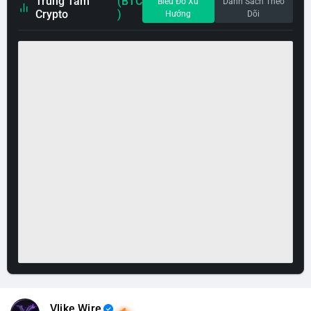
Trung Tâm
(BTC
Biểu Đồ Xu
Danh Sách Theo
Crypto
)
Hướng
Dõi
Vlike Wire