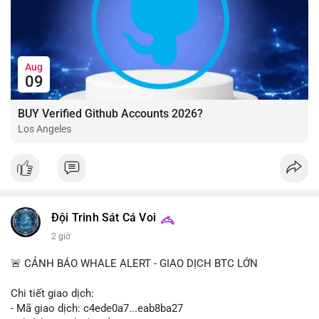
Aug
09
BUY Verified Github Accounts 2026?
Los Angeles
Đội Trinh Sát Cá Voi
2 giờ
🚨 CẢNH BÁO WHALE ALERT - GIAO DỊCH BTC LỚN
Chi tiết giao dịch:
- Mã giao dịch: c4ede0a7...eab8ba27