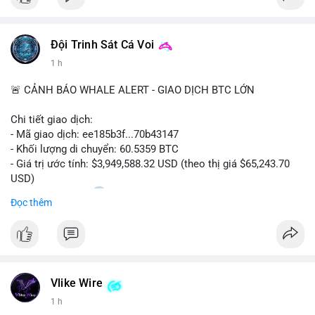
Đội Trinh Sát Cá Voi
1 h
🚨 CẢNH BÁO WHALE ALERT - GIAO DỊCH BTC LỚN
Chi tiết giao dịch:
- Mã giao dịch: ee185b3f...70b43147
- Khối lượng di chuyển: 60.5359 BTC
- Giá trị ước tính: $3,949,588.32 USD (theo thị giá $65,243.70
USD)
- Thời gian: 15:20
1 2026-08-09 UTC
Đọc thêm
Nhận định phân tích:
Khối lượng 60.5 BTC trị giá gần 4 triệu USD được di chuyển
trong phiên giao dịch châu Á. Mức giá $65,243 đang nằm gần
vùng kháng cự ngắn hạn, động thái này có thể là bước chuẩn bị
Vlike Wire
thanh khoản trước khi đẩy giá. Nếu số BTC này được gửi lên
sàn tập trung, áp lực bán tiềm năng sẽ gia tăng. Ngược lại, nếu
1 h
chuyển vào ví lạnh, đây là tín hiệu tích lũy dài hạn của cá mập,