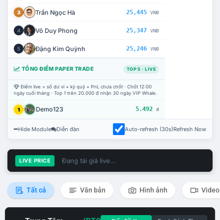
Trần Ngọc Hà
25,445
3
VNĐ
Võ Duy Phong
25,347
4
VNĐ
Đặng Kim Quỳnh
25,246
5
VNĐ
TỔNG ĐIỂM PAPER TRADE
TOP 5 · LIVE
Điểm live = số dư ví + ký quỹ + PnL chưa chốt · Chốt 12:00
ngày cuối tháng · Top 1 trên 20.000 đ nhận 30 ngày VIP Whale.
Demo123
5.492
1
đ
Hide Module
Diễn đàn
Auto-refresh (30s)
Refresh Now
Đang tải giá live...
LIVE PRICE
Tất cả
Văn bản
Hình ảnh
Video