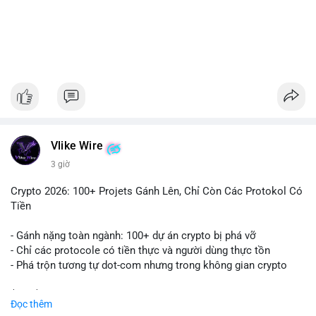
#1756513btc
#vilanh
#tichluydaihan
#giaodichlon
#mempoolbtc
Vlike Wire
3 giờ
Crypto 2026: 100+ Projets Gánh Lên, Chỉ Còn Các Protokol Có
Tiền
- Gánh nặng toàn ngành: 100+ dự án crypto bị phá vỡ
- Chỉ các protocole có tiền thực và người dùng thực tồn
- Phá trộn tương tự dot-com nhưng trong không gian crypto
$btc $eth
Đọc thêm