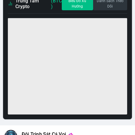
Trung Tâm
(BTC
Biểu Đồ Xu
Danh Sách Theo
Crypto
)
Hướng
Dõi
Đội Trinh Sát Cá Voi