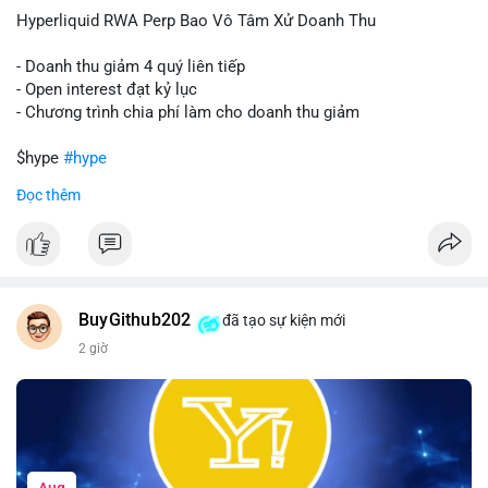
củng cố niềm tin cho xu hướng tăng.
Hyperliquid RWA Perp Bao Vô Tâm Xử Doanh Thu
Lời khuyên:
- Doanh thu giảm 4 quý liên tiếp
Nhà đầu tư nên theo dõi sát dòng tiền tiếp theo từ địa chỉ này.
- Open interest đạt kỷ lục
Nếu BTC được nạp thêm lên sàn, cần thận trọng với nhịp điều
- Chương trình chia phí làm cho doanh thu giảm
chỉnh. Ngược lại, nếu dòng tiền dịch chuyển vào ví lạnh, có thể
nắm giữ vị thế hiện tại.
$hype
#hype
Đọc thêm
#60btc
#dongtiencavoi
#khangcu65k
#vilanh
#btcgiaodichlon
#vlikevn
#titanbot
📰 Nguồn: CoinDesk
BuyGithub202
đã tạo sự kiện mới
2 giờ
Aug