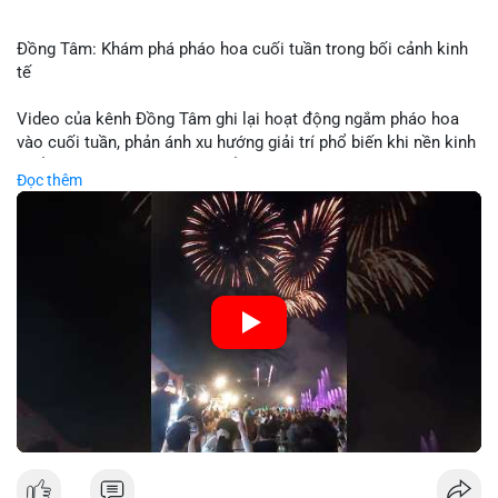
Đồng Tâm: Khám phá pháo hoa cuối tuần trong bối cảnh kinh
tế
Video của kênh Đồng Tâm ghi lại hoạt động ngắm pháo hoa
vào cuối tuần, phản ánh xu hướng giải trí phổ biến khi nền kinh
tế ổn định. Sự kiện này có thể cho thấy người tiêu dùng ưu tiên
Đọc thêm
trải nghiệm hơn là đầu tư vào tài sản vật chất. Trong bối cảnh
lãi suất ổn định và thị trường crypto ổn định, hoạt động giải trí
như vậy thường tăng trưởng khi người dân có khả năng chi
tiêu. Tuy nhiên, sự ưu tiên giải trí có thể ảnh hưởng đến tỷ lệ
tiết kiệm hoặc đầu tư vào crypto nếu người tiêu dùng chuyển
hướng ngân sách.
🎥 Xem video trực tiếp tại:
Nguồn: Đồng Tâm