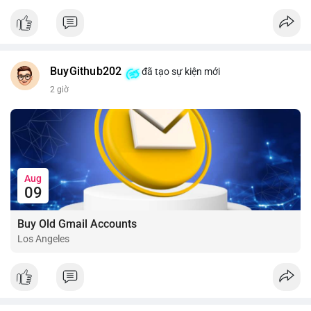
📰 Nguồn: CoinDesk
BuyGithub202
đã tạo sự kiện mới
2 giờ
Aug
09
Buy Old Gmail Accounts
Los Angeles