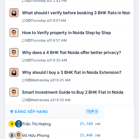
0
Thursday a31 2:43 PM
What should I verify before booking 3 BHK flats in Noida?
0
Thursday a31 8:01 AM
How to Verify property in Noida Step by Step
0
Thursday a31 6:57 AM
Why does a 4 BHK flat Noida offer better privacy?
0
Thursday a31 6:30 AM
Why should I buy a 3 BHK flat in Noida Extension?
0
Wednesday a31 6:25 AM
Smart Investment Guide to Buy 2 BHK Flat in Noida
0
Wednesday a31 6:20 AM
BẢNG XẾP HẠNG
TOP 5
Trần Thị Hương
25,548
1
VNĐ
Võ Hữu Phong
25,446
2
VNĐ