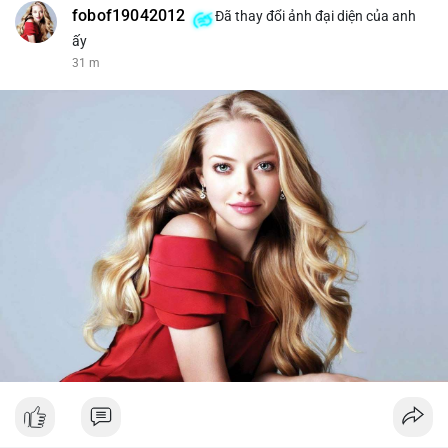
fobof19042012
Đã thay đổi ảnh đại diện của anh
ấy
31 m