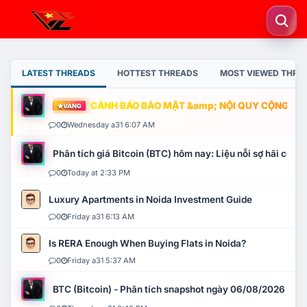
LATEST THREADS
HOTTEST THREADS
MOST VIEWED THRE
CẢNH BÁO BẢO MẬT &amp; NỘI QUY CỘNG ĐỒNG
VÀNG
0
Wednesday a31 6:07 AM
Phân tích giá Bitcoin (BTC) hôm nay: Liệu nỗi sợ hãi có mở 
0
Today at 2:33 PM
Luxury Apartments in Noida Investment Guide
0
Friday a31 6:13 AM
Is RERA Enough When Buying Flats in Noida?
0
Friday a31 5:37 AM
BTC (Bitcoin) - Phân tích snapshot ngày 06/08/2026