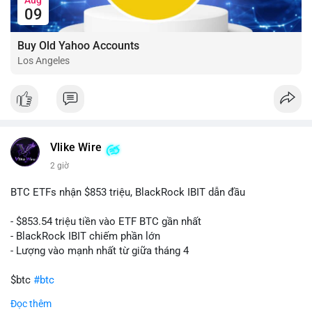
09
Buy Old Yahoo Accounts
Los Angeles
Vlike Wire
2 giờ
BTC ETFs nhận $853 triệu, BlackRock IBIT dẫn đầu
- $853.54 triệu tiền vào ETF BTC gần nhất
- BlackRock IBIT chiếm phần lớn
- Lượng vào mạnh nhất từ giữa tháng 4
$btc
#btc
Đọc thêm
#vlikevn
#titanbot