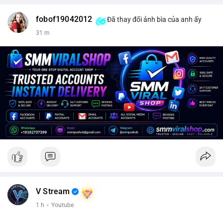
fobof19042012
Đã thay đổi ảnh bìa của anh ấy
31 m
V Stream
1 h
·
Youtube