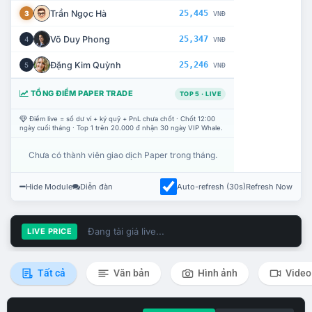
Trần Ngọc Hà
25,445
3
VNĐ
Võ Duy Phong
25,347
4
VNĐ
Đặng Kim Quỳnh
25,246
5
VNĐ
TỔNG ĐIỂM PAPER TRADE
TOP 5 · LIVE
Điểm live = số dư ví + ký quỹ + PnL chưa chốt · Chốt 12:00
ngày cuối tháng · Top 1 trên 20.000 đ nhận 30 ngày VIP Whale.
Chưa có thành viên giao dịch Paper trong tháng.
Hide Module
Diễn đàn
Auto-refresh (30s)
Refresh Now
Đang tải giá live...
LIVE PRICE
Tất cả
Văn bản
Hình ảnh
Video