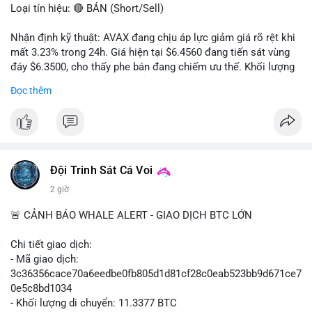
Loại tín hiệu: 🔴 BÁN (Short/Sell)
Nhận định kỹ thuật: AVAX đang chịu áp lực giảm giá rõ rệt khi
mất 3.23% trong 24h. Giá hiện tại $6.4560 đang tiến sát vùng
đáy $6.3500, cho thấy phe bán đang chiếm ưu thế. Khối lượng
giao dịch 2.14 triệu AVAX phản ánh dòng tiền thoát ra khỏi thị
Đọc thêm
trường. Biên độ dao động trong ngày khá rộng (5.6%), tạo điều
kiện cho các lệnh short ngắn hạn.
Khuyến nghị giao dịch cụ thể:
- Vùng Entry: $6.4500 - $6.4800
- Mục tiêu chốt lời (Take Profit - TP): TP1: $6.3500, TP2:
Đội Trinh Sát Cá Voi
$6.2800
2 giờ
- Cắt lỗ (Stop Loss - SL): $6.5800
🚨 CẢNH BÁO WHALE ALERT - GIAO DỊCH BTC LỚN
Lời khuyên quản trị vốn: Khối lượng lệnh khuyến nghị tối đa 2-
3% tổng vốn, đặt SL cứng ngay sau khi vào lệnh để bảo vệ tài
Chi tiết giao dịch:
khoản trước biến động bất thường.
- Mã giao dịch:
3c36356cace70a6eedbe0fb805d1d81cf28c0eab523bb9d671ce7
#shortavax
#avax6450
#bearishavax
#vungbiendong24h
0e5c8bd1034
- Khối lượng di chuyển: 11.3377 BTC