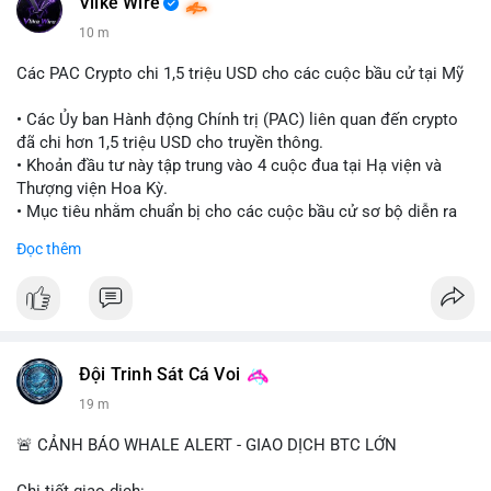
Vlike Wire
10 m
Các PAC Crypto chi 1,5 triệu USD cho các cuộc bầu cử tại Mỹ
• Các Ủy ban Hành động Chính trị (PAC) liên quan đến crypto
đã chi hơn 1,5 triệu USD cho truyền thông.
• Khoản đầu tư này tập trung vào 4 cuộc đua tại Hạ viện và
Thượng viện Hoa Kỳ.
• Mục tiêu nhằm chuẩn bị cho các cuộc bầu cử sơ bộ diễn ra
vào ngày 18 tháng 8.
Đọc thêm
#cryptonews
#politics
#usa
#binancesquare
$btc $eth
#vlikevn
#titanbot
Đội Trinh Sát Cá Voi
19 m
📰 Nguồn: Cointelegraph
🚨 CẢNH BÁO WHALE ALERT - GIAO DỊCH BTC LỚN