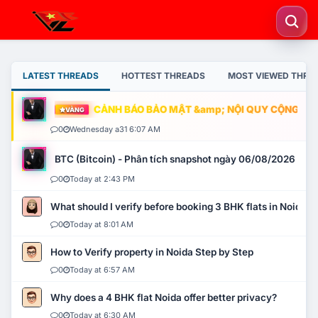
LATEST THREADS
HOTTEST THREADS
MOST VIEWED THRE
CẢNH BÁO BẢO MẬT &amp; NỘI QUY CỘNG ĐỒNG
VÀNG
0
Wednesday a31 6:07 AM
BTC (Bitcoin) - Phân tích snapshot ngày 06/08/2026
0
Today at 2:43 PM
What should I verify before booking 3 BHK flats in Noida?
0
Today at 8:01 AM
How to Verify property in Noida Step by Step
0
Today at 6:57 AM
Why does a 4 BHK flat Noida offer better privacy?
0
Today at 6:30 AM