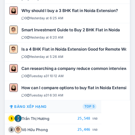
Why should I buy a 3 BHK flat in Noida Extension?
0
Yesterday at 6:25 AM
Smart Investment Guide to Buy 2 BHK Flat in Noida
0
Yesterday at 6:20 AM
Is a 4 BHK Flat in Noida Extension Good for Remote Work?
0
Yesterday at 5:26 AM
Can researching a company reduce common interview mi
0
Tuesday a31 10:12 AM
How can I compare options to buy flat in Noida Extension?
0
Tuesday a31 6:30 AM
BẢNG XẾP HẠNG
TOP 5
Trần Thị Hương
25,548
1
VNĐ
Võ Hữu Phong
25,446
2
VNĐ