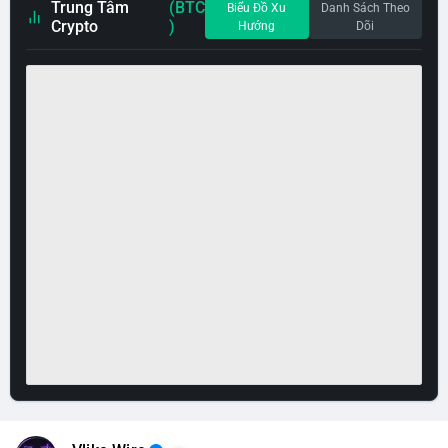
Trung Tâm
(BTC
Biểu Đồ Xu
Danh Sách Theo
Crypto
)
Hướng
Dõi