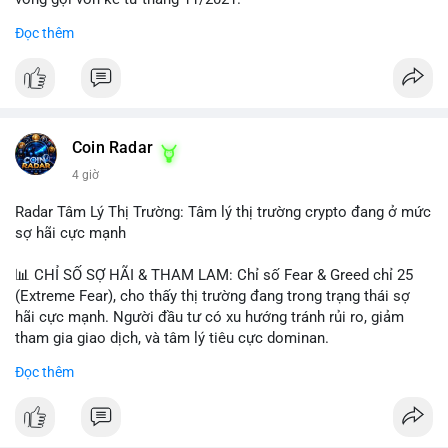
Đọc thêm
Lời khuyên ngắn gọn cho nhà đầu tư nhỏ lẻ:
#jpyc
#cryptonews
#web3
#japan
#blockchain
Nhà đầu tư nên theo dõi sát dòng tiền tiếp theo từ địa chỉ này.
Tránh hành động theo cảm xúc; hãy chờ xác nhận hướng đi của
$btc $eth
dòng tiền trước khi đưa ra quyết định vào lệnh, đồng thời đặt
lệnh dừng lỗ chặt chẽ để quản trị rủi ro trong bối cảnh thanh
#vlikevn
#titanbot
khoản mỏng.
Coin Radar
📰 Nguồn: CoinDesk
4 giờ
#25dot8btc
#dichuyen1_66trieuusd
#khangcu64556
#whalebtc
#theodoidongtien
Radar Tâm Lý Thị Trường: Tâm lý thị trường crypto đang ở mức
sợ hãi cực mạnh
📊 CHỈ SỐ SỢ HÃI & THAM LAM: Chỉ số Fear & Greed chỉ 25
(Extreme Fear), cho thấy thị trường đang trong trạng thái sợ
hãi cực mạnh. Người đầu tư có xu hướng tránh rủi ro, giảm
tham gia giao dịch, và tâm lý tiêu cực dominan.
Đọc thêm
📈 XU HƯỚNG TÌM KIẾM & THẢO LUẬN: Coin được tìm kiếm
nhiều nhất trên CoinGecko là Cash Cat (CASHCAT), Bitcoin
(BTC), Sui (SUI), Pudgy Penguins (PENGU). Trên Google Trends
Việt Nam, từ khóa như 'con riêng', 'phạm nhật minh anh' và 'tô