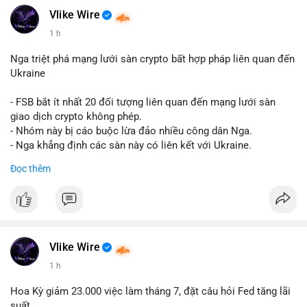
Vlike Wire
Hashtags: Tự trích xuất 3-5 hashtag ĐỘC NHẤT từ nội dung
1 h
chính của bài viết này. Hashtag phải là các từ khóa cụ thể xuất
hiện trong bài (khối lượng BTC, hành vi cá voi, loại ví, mức giá
Nga triệt phá mạng lưới sàn crypto bất hợp pháp liên quan đến
USD). TUYỆT ĐỐI KHÔNG lặp lại các hashtag chung chung
Ukraine
giống nhau ở mọi bài như
#whalealert
,
#smartmoney
,
#cryptonews
,
#vlikesignals
. Mỗi bài viết phải có bộ hashtag
- FSB bắt ít nhất 20 đối tượng liên quan đến mạng lưới sàn
riêng biệt phản ánh đúng nội dung cụ thể của giao dịch đó. Ví
giao dịch crypto không phép.
dụ nếu giao dịch 45 BTC chuyển ví lạnh:
#45btc
#vilanh
- Nhóm này bị cáo buộc lừa đảo nhiều công dân Nga.
#tichluydaihan
#btcmempool
. KHÔNG dùng hashtag tên mô
- Nga khẳng định các sàn này có liên kết với Ukraine.
hình AI (
#gpt
,
#deepseek
,
#gemini
,
#claude
,
#ai
).
Đọc thêm
#russia
#cryptonews
#regulation
#fsb
$btc $eth
#vlikevn
#titanbot
Vlike Wire
📰 Nguồn: CoinDesk
1 h
Hoa Kỳ giảm 23.000 việc làm tháng 7, đặt câu hỏi Fed tăng lãi
suất