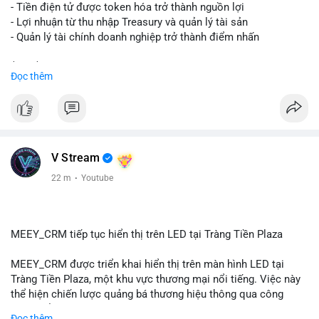
chỉ nhận của giao dịch này trong 24-48 giờ tới. Đừng vội hành
- Tiền điện tử được token hóa trở thành nguồn lợi
động theo cảm xúc khi chỉ dựa vào một lệnh chuyển đơn lẻ;
- Lợi nhuận từ thu nhập Treasury và quản lý tài sản
hãy quan sát thêm các lệnh tiếp theo để xác nhận xu hướng
- Quản lý tài chính doanh nghiệp trở thành điểm nhấn
dòng tiền trước khi điều chỉnh vị thế.
$btc $eth
Đọc thêm
#72dot2609btc
#4triệu7usd
#chuyểnvílạnh
#áplựcbántiềmnăng
#mempoolbtc
#vlikevn
#titanbot
📰 Nguồn: Cointelegraph
V Stream
22 m
·
Youtube
MEEY_CRM tiếp tục hiển thị trên LED tại Tràng Tiền Plaza
MEEY_CRM được triển khai hiển thị trên màn hình LED tại
Tràng Tiền Plaza, một khu vực thương mại nổi tiếng. Việc này
thể hiện chiến lược quảng bá thương hiệu thông qua công
nghệ hiển thị công cộng. Tràng Tiền Plaza thu hút lượng khách
Đọc thêm