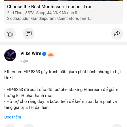
Choose the Best Montessori Teacher Training Institute in Coimbatore for a Rewarding Career
2nd Floor, 857A, Shop, 44, VKK Menon Rd,
Siddhapudur, Gandhipuram, Coimbatore, Tamil
Nadu 641044
Vlike Wire
2 giờ
Ethereum EIP-8363 gây tranh cãi: giảm phát hành nhưng lo hại
DeFi
- EIP-8363 đề xuất sửa đổi cơ chế staking Ethereum để giảm
lượng ETH phát hành mới
- Hỗ trợ cho rằng đây là bước tiến để kiểm soát lạm phát và
tăng giá trị ETH dài hạn
- Các nhà phê bình lo ngại việc giảm phần thưởng sẽ làm yếu
Đọc thêm
động lực staking, ảnh hưởng đến bảo mật mạng lưới
- Lo ngại thêm: có thể làm giảm hấp dẫn của DeFi, giảm sự phi