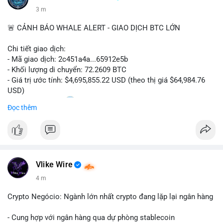
3 m
🚨 CẢNH BÁO WHALE ALERT - GIAO DỊCH BTC LỚN
Chi tiết giao dịch:
- Mã giao dịch: 2c451a4a...65912e5b
- Khối lượng di chuyển: 72.2609 BTC
- Giá trị ước tính: $4,695,855.22 USD (theo thị giá $64,984.76
USD)
- Thời gian: 15:20
0 2026-08-07 UTC
Đọc thêm
Nhận định phân tích hành vi của Cá voi dựa trên giao dịch này:
Lượng BTC trị giá gần 4,7 triệu USD được dồn vào một giao
dịch duy nhất cho thấy dấu hiệu chuyển tiền có chủ đích,
không phải hành động phân tán nhỏ lẻ. Nếu điểm đến là ví sàn
Vlike Wire
giao dịch, áp lực bán ngắn hạn có thể gia tăng, ảnh hưởng đến
tâm lý nhà đầu tư. Ngược lại, nếu dòng tiền đổ về ví lạnh, đây
4 m
là tín hiệu tích lũy dài hạn, cho thấy cá voi đang gom hàng ở
vùng giá hiện tại thay vì thoát ra.
Crypto Negócio: Ngành lớn nhất crypto đang lặp lại ngân hàng
Lời khuyên ngắn gọn cho nhà đầu tư nhỏ lẻ: Theo dõi sát địa
- Cung hợp với ngân hàng qua dự phòng stablecoin