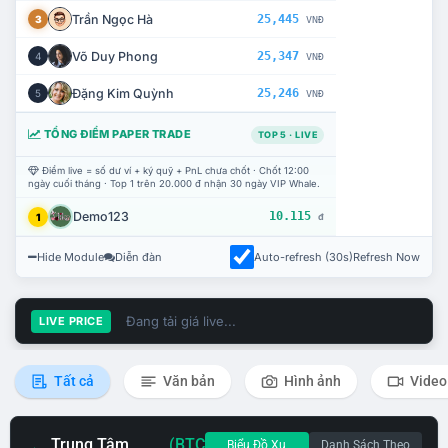
Trần Ngọc Hà
25,445
3
VNĐ
Võ Duy Phong
25,347
4
VNĐ
Đặng Kim Quỳnh
25,246
5
VNĐ
TỔNG ĐIỂM PAPER TRADE
TOP 5 · LIVE
Điểm live = số dư ví + ký quỹ + PnL chưa chốt · Chốt 12:00
ngày cuối tháng · Top 1 trên 20.000 đ nhận 30 ngày VIP Whale.
Demo123
10.115
1
đ
Hide Module
Diễn đàn
Auto-refresh (30s)
Refresh Now
Đang tải giá live...
LIVE PRICE
Tất cả
Văn bản
Hình ảnh
Video
Trung Tâm
(BTC
Biểu Đồ Xu
Danh Sách Theo