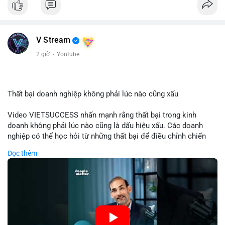
tập trung và làm chậm sự tham gia của nhà đầu tư istituционаl
- Diễn ra trong bối cảnh Ethereum đang cân bằng giữa giảm
phát hành và duy trì sức hấp dẫn cho hệ sinh thái
#binancesquare
#cryptonews
#eth
#defi
#eip8363
V Stream
2 giờ
·
Youtube
$eth
#vlikevn
#titanbot
Thất bại doanh nghiệp không phải lúc nào cũng xấu
📰 Nguồn: Cointelegraph
Video VIETSUCCESS nhấn mạnh rằng thất bại trong kinh
doanh không phải lúc nào cũng là dấu hiệu xấu. Các doanh
nghiệp có thể học hỏi từ những thất bại để điều chỉnh chiến
lược, phát triển sản phẩm mới, hoặc phát hiện lỗi trong quy
Đọc thêm
trình. Trong lĩnh vực tài chính và crypto, hiểu rõ nguyên nhân
thất bại giúp quản lý rủi ro hiệu quả và tránh lặp lại sai lầm.
Điều này đặc biệt quan trọng khi áp dụng vào các mô hình kinh
doanh mới hoặc đầu tư vào dự án blockchain.
🎥 Xem video trực tiếp tại: