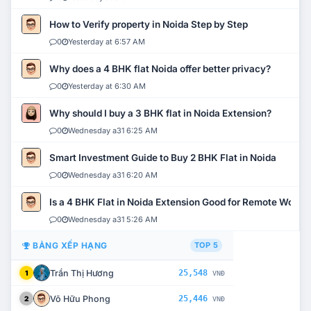
How to Verify property in Noida Step by Step
0
Yesterday at 6:57 AM
Why does a 4 BHK flat Noida offer better privacy?
0
Yesterday at 6:30 AM
Why should I buy a 3 BHK flat in Noida Extension?
0
Wednesday a31 6:25 AM
Smart Investment Guide to Buy 2 BHK Flat in Noida
0
Wednesday a31 6:20 AM
Is a 4 BHK Flat in Noida Extension Good for Remote Work?
0
Wednesday a31 5:26 AM
BẢNG XẾP HẠNG
TOP 5
Trần Thị Hương
25,548
1
VNĐ
Võ Hữu Phong
25,446
2
VNĐ