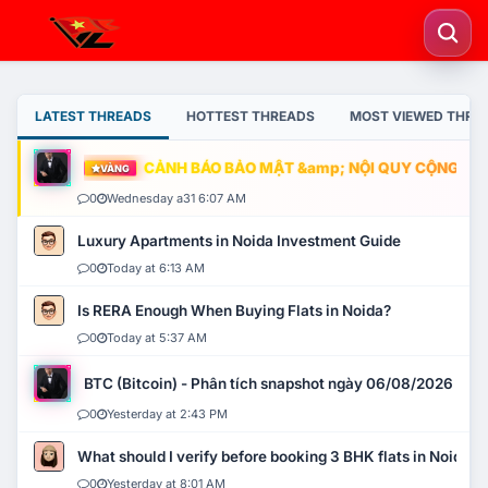
LATEST THREADS
HOTTEST THREADS
MOST VIEWED THRE
CẢNH BÁO BẢO MẬT &amp; NỘI QUY CỘNG ĐỒNG
VÀNG
0
Wednesday a31 6:07 AM
Luxury Apartments in Noida Investment Guide
0
Today at 6:13 AM
Is RERA Enough When Buying Flats in Noida?
0
Today at 5:37 AM
BTC (Bitcoin) - Phân tích snapshot ngày 06/08/2026
0
Yesterday at 2:43 PM
What should I verify before booking 3 BHK flats in Noida?
0
Yesterday at 8:01 AM