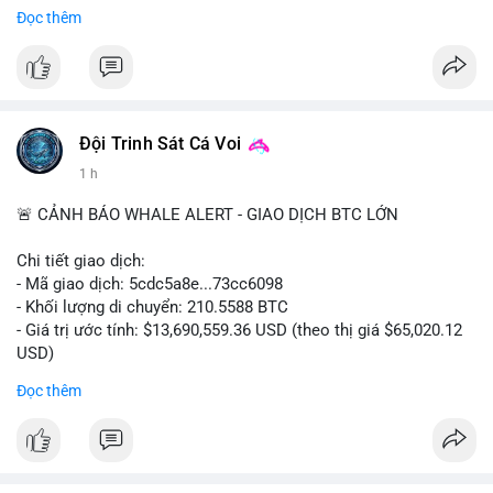
tư.
Đọc thêm
#binancesquare
#cryptonews
#ftx
#regulation
#clarityact
$btc $eth
#vlikevn
#titanbot
Đội Trinh Sát Cá Voi
1 h
📰 Nguồn: CoinDesk
🚨 CẢNH BÁO WHALE ALERT - GIAO DỊCH BTC LỚN
Chi tiết giao dịch:
- Mã giao dịch: 5cdc5a8e...73cc6098
- Khối lượng di chuyển: 210.5588 BTC
- Giá trị ước tính: $13,690,559.36 USD (theo thị giá $65,020.12
USD)
- Thời gian: 14:19:51 2026-08-07 UTC
Đọc thêm
Nhận định phân tích hành vi của Cá voi dựa trên giao dịch này
(ví dụ: chuyển dịch lượng lớn coin, gom hàng ví lạnh, áp lực
bán tiềm năng...) và tác động tâm lý thị trường.
Lời khuyên ngắn gọn cho nhà đầu tư nhỏ lẻ.