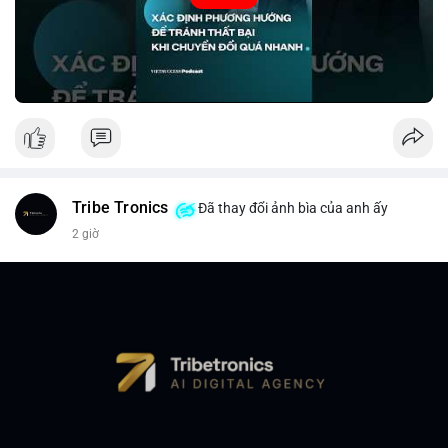
Nguồn: VIETSUCCESS
Tribe Tronics
Đã thay đổi ảnh bìa của anh ấy
2 giờ