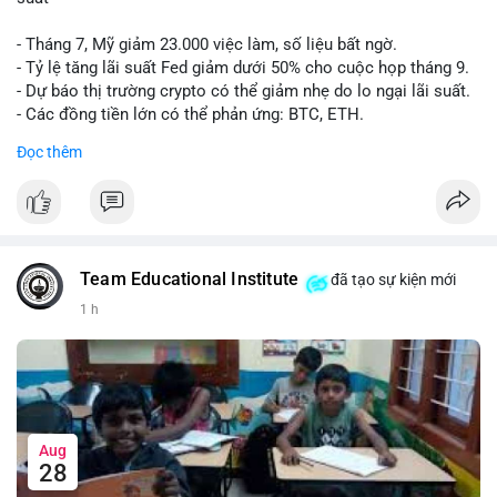
- Tháng 7, Mỹ giảm 23.000 việc làm, số liệu bất ngờ.
- Tỷ lệ tăng lãi suất Fed giảm dưới 50% cho cuộc họp tháng 9.
- Dự báo thị trường crypto có thể giảm nhẹ do lo ngại lãi suất.
- Các đồng tiền lớn có thể phản ứng: BTC, ETH.
Đọc thêm
#binancesquare
#cryptonews
#btc
#eth
$btc $eth
#vlikevn
#titanbot
Team Educational Institute
đã tạo sự kiện mới
📰 Nguồn: CoinDesk
1 h
Aug
28