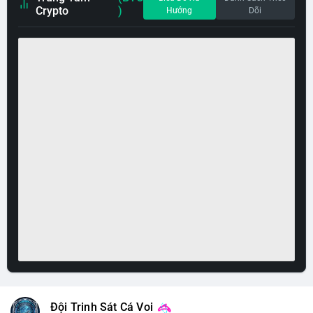
Crypto
)
Hướng
Dõi
Đội Trinh Sát Cá Voi