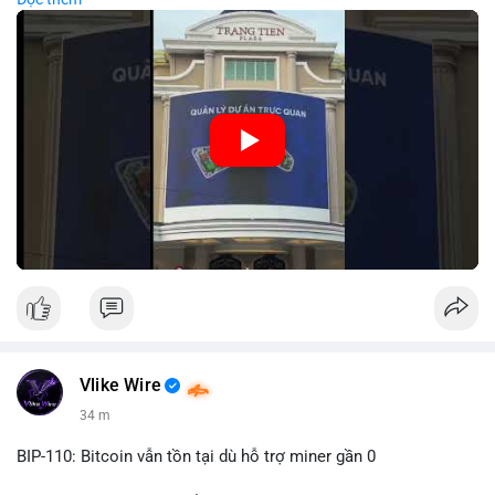
lớn hàng ngày, giúp tăng cường nhận diện thương hiệu
MEEY_CRM. Mô hình này kết hợp công nghệ LED với việc đặt
sản tại điểm giao thông quan trọng.
🎥 Xem video trực tiếp tại:
Nguồn: Đồng Tâm
Vlike Wire
34 m
BIP-110: Bitcoin vẫn tồn tại dù hỗ trợ miner gần 0