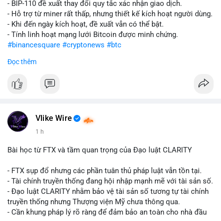
- BIP-110 đề xuất thay đổi quy tắc xác nhận giao dịch.
- Hỗ trợ từ miner rất thấp, nhưng thiết kế kích hoạt người dùng.
- Khi đến ngày kích hoạt, đề xuất vẫn có thể bật.
- Tính linh hoạt mạng lưới Bitcoin được minh chứng.
#binancesquare
#cryptonews
#btc
Đọc thêm
$btc
#vlikevn
#titanbot
📰 Nguồn: CoinDesk
Vlike Wire
1 h
Bài học từ FTX và tầm quan trọng của Đạo luật CLARITY
- FTX sụp đổ nhưng các phần tuân thủ pháp luật vẫn tồn tại.
- Tài chính truyền thống đang hội nhập mạnh mẽ với tài sản số.
- Đạo luật CLARITY nhằm bảo vệ tài sản số tương tự tài chính
truyền thống nhưng Thượng viện Mỹ chưa thông qua.
- Cần khung pháp lý rõ ràng để đảm bảo an toàn cho nhà đầu