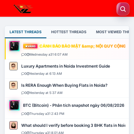
LATEST THREADS
HOTTEST THREADS
MOST VIEWED THRE
CẢNH BÁO BẢO MẬT &amp; NỘI QUY CỘNG ĐỒNG
VÀNG
0
Wednesday a31 6:07 AM
Luxury Apartments in Noida Investment Guide
0
Yesterday at 6:13 AM
Is RERA Enough When Buying Flats in Noida?
0
Yesterday at 5:37 AM
BTC (Bitcoin) - Phân tích snapshot ngày 06/08/2026
0
Thursday a31 2:43 PM
What should I verify before booking 3 BHK flats in Noida?
0
Thursday a31 8:01 AM