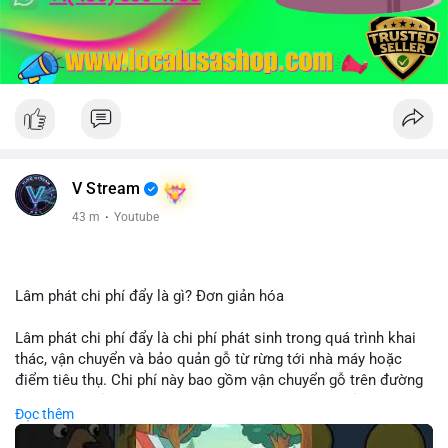
V Stream
43 m
·
Youtube
Lâm phát chi phí đẩy là gì? Đơn giản hóa
Lâm phát chi phí đẩy là chi phí phát sinh trong quá trình khai
thác, vận chuyển và bảo quản gỗ từ rừng tới nhà máy hoặc
điểm tiêu thụ. Chi phí này bao gồm vận chuyển gỗ trên đường
bộ, đường thủy hoặc đường ray, phụ thuộc vào khoảng cách và
Đọc thêm
điều kiện địa hình. Việc hiểu rõ chi phí đẩy giúp doanh nghiệp
lâm nghiệp tối ưu hoá chuỗi cung ứng và kiểm soát lợi nhuận.