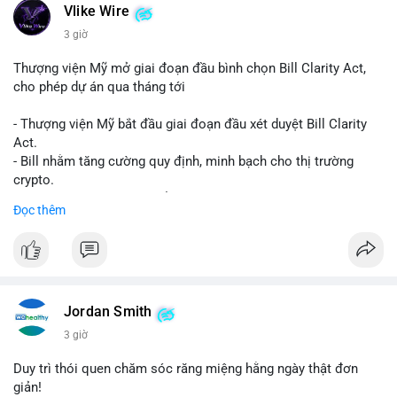
Vlike Wire
3 giờ
Thượng viện Mỹ mở giai đoạn đầu bình chọn Bill Clarity Act,
cho phép dự án qua tháng tới
- Thượng viện Mỹ bắt đầu giai đoạn đầu xét duyệt Bill Clarity
Act.
- Bill nhằm tăng cường quy định, minh bạch cho thị trường
crypto.
- Đạt 60 phiếu cần thiết để tiến tới tháng tới.
Đọc thêm
- Bill có thể ảnh hưởng pháp lý, hoạt động của các đồng tiền kỹ
thuật số.
#binancesquare
#cryptonews
#regulation
#ussenate
#clarityact
Jordan Smith
$btc $eth
3 giờ
#vlikevn
#titanbot
Duy trì thói quen chăm sóc răng miệng hằng ngày thật đơn
giản!