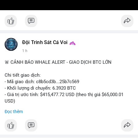
Đội Trinh Sát Cá Voi
1 h
🚨 CẢNH BÁO WHALE ALERT - GIAO DỊCH BTC LỚN
Chi tiết giao dịch:
- Mã giao dịch: c8b5cd3b...25b7c569
- Khối lượng di chuyển: 6.3920 BTC
- Giá trị ước tính: $415,477.72 USD (theo thị giá $65,000.01
USD)
- Thời gian: 11:19:49 2026-08-08 UTC
Đọc thêm
Nhận định phân tích: Giao dịch 6.3920 BTC trị giá hơn 415
nghìn USD được xác nhận trong mempool, mức chuyển động
trung bình lớn, chưa đủ tạo áp lực bán trực tiếp nhưng phản