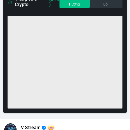
Crypto
)
Hướng
Dõi
V Stream