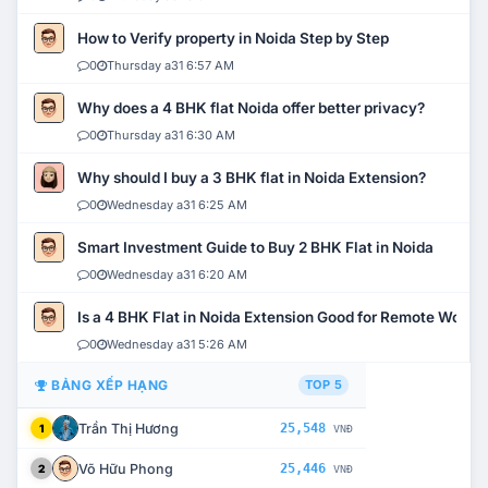
How to Verify property in Noida Step by Step
0
Thursday a31 6:57 AM
Why does a 4 BHK flat Noida offer better privacy?
0
Thursday a31 6:30 AM
Why should I buy a 3 BHK flat in Noida Extension?
0
Wednesday a31 6:25 AM
Smart Investment Guide to Buy 2 BHK Flat in Noida
0
Wednesday a31 6:20 AM
Is a 4 BHK Flat in Noida Extension Good for Remote Work?
0
Wednesday a31 5:26 AM
BẢNG XẾP HẠNG
TOP 5
Trần Thị Hương
25,548
1
VNĐ
Võ Hữu Phong
25,446
2
VNĐ