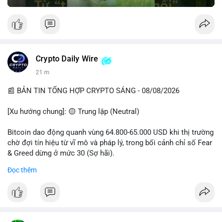
Crypto Daily Wire
21 m
📰 BẢN TIN TỔNG HỢP CRYPTO SÁNG - 08/08/2026
[Xu hướng chung]: 🟡 Trung lập (Neutral)
Bitcoin dao động quanh vùng 64.800-65.000 USD khi thị trường
chờ đợi tín hiệu từ vĩ mô và pháp lý, trong bối cảnh chỉ số Fear
& Greed dừng ở mức 30 (Sợ hãi).
Đọc thêm
- Thị trường & Giá cả: Chuỗi giao dịch cá voi BTC diễn ra dày
đặc, đáng chú ý nhất là lệnh chuyển 289,92 BTC trị giá 18,83
triệu USD lúc 08:19 UTC và 61,37 BTC (gần 4 triệu USD) lúc
06:19 UTC. Các lệnh này chủ yếu là tái phân bổ tài sản, chưa
tạo áp lực bán trực tiếp lên sàn.