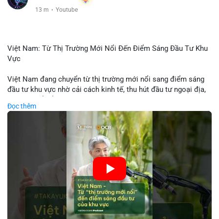
13 m
·
Youtube
Việt Nam: Từ Thị Trường Mới Nổi Đến Điểm Sáng Đầu Tư Khu
Vực
Việt Nam đang chuyển từ thị trường mới nổi sang điểm sáng
đầu tư khu vực nhờ cải cách kinh tế, thu hút đầu tư ngoại địa,
và phát triển ẩm thực, du lịch. Biến động thị trường này tạo cơ
Đọc thêm
hội cho nhà đầu tư lặp lại mô hình thành công của các quốc
gia đang phát triển. Nền tảng crypto tại Việt Nam cũng tăng
trưởng nhờ chính sách ổn định và sự quan tâm từ nhà đầu tư
toàn cầu.
🎥 Xem video trực tiếp tại:
Nguồn: VIETSUCCESS