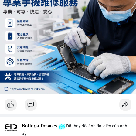
Khối lượng 12.29 BTC chưa đủ tạo áp lực bán lớn, không cần
hoảng loạn. Theo dõi sát dòng tiền đổ vào sàn giao dịch tập
trung trong 24 giờ tới.
#12dot29btc
#vilanh
#tichluydaihan
#phienau
#btcmempool
Bottega Desires
Đã thay đổi ảnh đại diện của anh
ấy