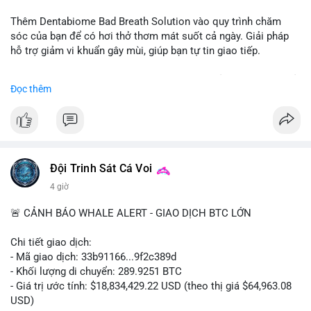
📰 Nguồn: CoinDesk
Thêm Dentabiome Bad Breath Solution vào quy trình chăm
sóc của bạn để có hơi thở thơm mát suốt cả ngày. Giải pháp
hỗ trợ giảm vi khuẩn gây mùi, giúp bạn tự tin giao tiếp.
Bắt đầu ngay hôm nay với bước chăm sóc nhỏ nhưng hiệu quả
Đọc thêm
lớn cho nụ cười khỏe mạnh.
#dentabiome
#badbreathsolution
#hoithothommat
#chamsocrangmieng
#suckhoerangmieng
#nucuoitutin
Đội Trinh Sát Cá Voi
4 giờ
🚨 CẢNH BÁO WHALE ALERT - GIAO DỊCH BTC LỚN
Chi tiết giao dịch:
- Mã giao dịch: 33b91166...9f2c389d
- Khối lượng di chuyển: 289.9251 BTC
- Giá trị ước tính: $18,834,429.22 USD (theo thị giá $64,963.08
USD)