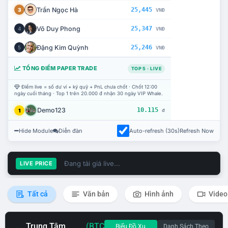
Trần Ngọc Hà
25,445
3
VNĐ
Võ Duy Phong
25,347
4
VNĐ
Đặng Kim Quỳnh
25,246
5
VNĐ
TỔNG ĐIỂM PAPER TRADE
TOP 5 · LIVE
Điểm live = số dư ví + ký quỹ + PnL chưa chốt · Chốt 12:00
ngày cuối tháng · Top 1 trên 20.000 đ nhận 30 ngày VIP Whale.
Demo123
10.115
1
đ
Hide Module
Diễn đàn
Auto-refresh (30s)
Refresh Now
Đang tải giá live...
LIVE PRICE
Tất cả
Văn bản
Hình ảnh
Video
Trung Tâm
(BTC
Biểu Đồ Xu
Danh Sách Theo