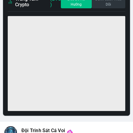
Crypto
)
Hướng
Dõi
Đội Trinh Sát Cá Voi