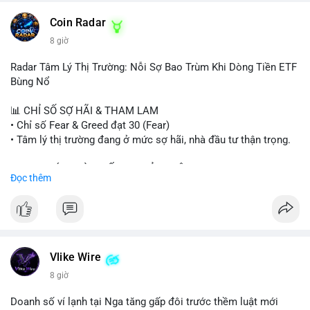
- HK cấp giấy phép stablecoin mới.
- Tòa án Nga công nhận crypto là tài sản.
Coin Radar
- Trump hy vọng ký bill cấu trúc thị trường crypto.
8 giờ
- Saga EVM bị hack 7M$, quỹ trộm chuyển sang Ethereum.
- Steak ’n Shake thưởng BTC cho nhân viên.
Radar Tâm Lý Thị Trường: Nỗi Sợ Bao Trùm Khi Dòng Tiền ETF
#binancesquare
#cryptonews
#btc
#eth
#sol
#xrp
#cc
#sky
Bùng Nổ
#sand
#bitgo
#solana
#stablecoin
#regulation
📊 CHỈ SỐ SỢ HÃI & THAM LAM
$btc $eth $sol $xrp $cc $sky $sand $skr
#skr
• Chỉ số Fear & Greed đạt 30 (Fear)
• Tâm lý thị trường đang ở mức sợ hãi, nhà đầu tư thận trọng.
#vlikevn
#titanbot
📈 XU HƯỚNG TÌM KIẾM & THẢO LUẬN
Đọc thêm
📰 Nguồn: Decrypt
• CoinGecko Trending: PENGU, TUT, ACE, CASHCAT, ANSEM,
STONKBROKER, UNI
• LunarCrush Trending: Ethereum, Solana, Dogecoin, Polkadot,
Chainlink, Taylor Swift, Tesla
• Google Trends Việt Nam: Real Madrid, Giao hữu câu lạc bộ,
Tinh hà say hi
Vlike Wire
8 giờ
💬 DÒNG CHẢY TIN TỨC & TRUYỀN THÔNG
• Binance Square: Cộng đồng đang tranh luận về lệnh
Doanh số ví lạnh tại Nga tăng gấp đôi trước thềm luật mới