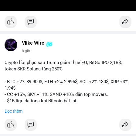
Vlike Wire
8 giờ
Crypto hồi phục sau Trump giảm thuế EU; BitGo IPO 2,1B$;
token SKR Solana tăng 250%
- BTC +2% 89.900$; ETH +2% 2.995$; SOL +2% 130$; XRP +3%
1.94$.
- CC +15%, SKY +11%, SAND +10% dẫn top movers.
- $1B liquidations khi Bitcoin bật lại.
- Trump hủy thuế EU, tín hiệu giảm áp lực.
Đọc thêm
- Vitalik đề xuất DVT staking cho Ethereum.
- BitGo IPO 18$/cổ phiếu, trị giá ~2B$.
- Senate Ag Committee tiến hành Clarity Act.
- Newrez tính crypto vào điều kiện vay nhà.