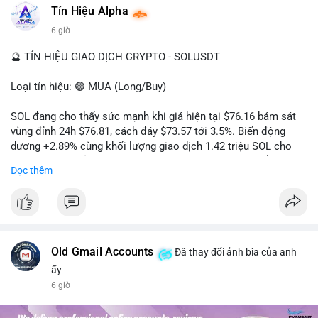
#dongtienlon
Tín Hiệu Alpha
6 giờ
🔮 TÍN HIỆU GIAO DỊCH CRYPTO - SOLUSDT
Loại tín hiệu: 🟢 MUA (Long/Buy)
SOL đang cho thấy sức mạnh khi giá hiện tại $76.16 bám sát
vùng đỉnh 24h $76.81, cách đáy $73.57 tới 3.5%. Biến động
dương +2.89% cùng khối lượng giao dịch 1.42 triệu SOL cho
thấy lực cầu chủ động đang chiếm ưu thế, phe mua kiểm soát
Đọc thêm
hoàn toàn nhịp điều chỉnh.
Khuyến nghị giao dịch cụ thể:
- Vùng Entry: 75.80 - 76.20 (chờ retest vùng kháng cự cũ thành
hỗ trợ)
- Mục tiêu chốt lời: TP1: 77.50, TP2: 78.80
Old Gmail Accounts
Đã thay đổi ảnh bìa của anh
- Cắt lỗ: 74.90 (dưới vùng hỗ trợ gần nhất)
ấy
6 giờ
Quản trị vốn: Khối lượng vào lệnh tối đa 2-3% tài khoản, ưu tiên
chốt 50% vị thế tại TP1 và dời stop loss về điểm hòa vốn.