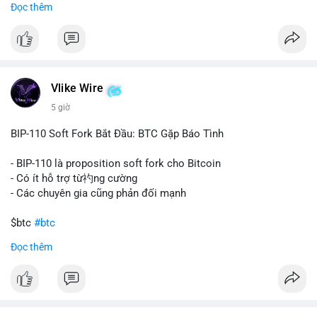
Đọc thêm
#67dot9754btc
#4dot42trieuusd
#chuyenvilanh
Nhận định phân tích:
#dongtiencavoi
#mempoolbtc
Khối lượng 94.58 BTC trị giá hơn 6.15 triệu USD được di
chuyển trong một giao dịch duy nhất cho thấy dấu hiệu của
một tổ chức hoặc cá nhân sở hữu lượng tài sản lớn. Động thái
Vlike Wire
này có thể phản ánh ba kịch bản chính: thứ nhất, cá voi đang
chuẩn bị thanh khoản bằng cách chuyển lên sàn giao dịch, tạo
5 giờ
áp lực bán tiềm năng; thứ hai, tài sản được chuyển vào ví lạnh
để nắm giữ dài hạn, thể hiện niềm tin vào xu hướng tăng; thứ
BIP-110 Soft Fork Bắt Đầu: BTC Gặp Báo Tình
ba, hành vi chia tách hoặc tái cấu trúc danh mục nhằm phân
tán rủi ro. Với mức giá 65K, khối lượng này không quá lớn để
- BIP-110 là proposition soft fork cho Bitcoin
gây sốc thanh khoản tức thời, nhưng vẫn đủ sức tạo biến động
- Có ít hỗ trợ từ礿ng cường
tâm lý ngắn hạn nếu hướng đến sàn tập trung.
- Các chuyên gia cũng phản đối mạnh
Lời khuyên cho nhà đầu tư nhỏ lẻ:
$btc
#btc
Theo dõi các giao dịch tiếp theo từ cùng địa chỉ ví để xác nhận
Đọc thêm
hướng đi của dòng tiền. Tránh hành động theo cảm xúc, ưu
#vlikevn
#titanbot
tiên quản trị rủi ro và không mở vị thế lớn trước khi có tín hiệu
rõ ràng về đích đến của số BTC này.
📰 Nguồn: CoinDesk
#94dot58btc
#vilanh
#chuyentiencavoi
#btcmempool