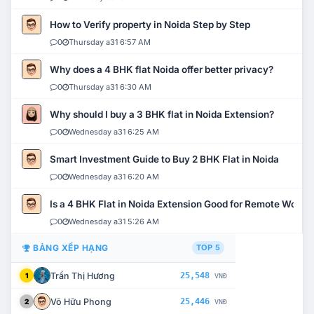
How to Verify property in Noida Step by Step
0
Thursday a31 6:57 AM
Why does a 4 BHK flat Noida offer better privacy?
0
Thursday a31 6:30 AM
Why should I buy a 3 BHK flat in Noida Extension?
0
Wednesday a31 6:25 AM
Smart Investment Guide to Buy 2 BHK Flat in Noida
0
Wednesday a31 6:20 AM
Is a 4 BHK Flat in Noida Extension Good for Remote Work?
0
Wednesday a31 5:26 AM
BẢNG XẾP HẠNG
TOP 5
Trần Thị Hương
25,548
1
VNĐ
Võ Hữu Phong
25,446
2
VNĐ