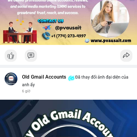
#solusdt
#longsol
#vung76
#breakoutsol
#lenhmuasol
Old Gmail Accounts
Đã thay đổi ảnh đại diện của
anh ấy
6 giờ