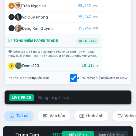
Trần Ngọc Hà
25,445
3
VNĐ
Võ Duy Phong
25,347
4
VNĐ
Đặng Kim Quỳnh
25,246
5
VNĐ
TỔNG ĐIỂM PAPER TRADE
TOP 5 · LIVE
Điểm live = số dư ví + ký quỹ + PnL chưa chốt · Chốt 12:00
ngày cuối tháng · Top 1 trên 20.000 đ nhận 30 ngày VIP Whale.
Demo123
10.115
1
đ
Hide Module
Diễn đàn
Auto-refresh (30s)
Refresh Now
Đang tải giá live...
LIVE PRICE
Tất cả
Văn bản
Hình ảnh
Video
Trung Tâm
(BTC
Biểu Đồ Xu
Danh Sách Theo