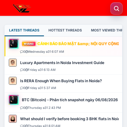
LATEST THREADS
HOTTEST THREADS
MOST VIEWED THRE
CẢNH BÁO BẢO MẬT &amp; NỘI QUY CỘNG ĐỒNG
VÀNG
0
Wednesday a31 6:07 AM
Luxury Apartments in Noida Investment Guide
0
Friday a31 6:13 AM
Is RERA Enough When Buying Flats in Noida?
0
Friday a31 5:37 AM
BTC (Bitcoin) - Phân tích snapshot ngày 06/08/2026
0
Thursday a31 2:43 PM
What should I verify before booking 3 BHK flats in Noida?
0
Thursday a31 8:01 AM