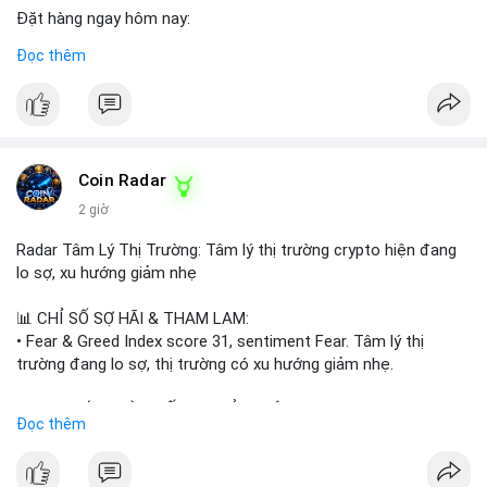
Đặt hàng ngay hôm nay:
✅ Order Now: localpvashop
Đọc thêm
✅ Phản hồi trong 24 giờ
✅ WhatsApp: +1 (66
215-8938
✅ Telegram: @localpvashop
✅ Email: localpvashop@gmail.com
Coin Radar
Liên hệ ngay để được tư vấn và hỗ trợ nhanh nhất!
2 giờ
Radar Tâm Lý Thị Trường: Tâm lý thị trường crypto hiện đang
lo sợ, xu hướng giảm nhẹ
📊 CHỈ SỐ SỢ HÃI & THAM LAM:
• Fear & Greed Index score 31, sentiment Fear. Tâm lý thị
trường đang lo sợ, thị trường có xu hướng giảm nhẹ.
📈 XU HƯỚNG TÌM KIẾM & THẢO LUẬN:
Đọc thêm
• CoinGecko trending coins: Tutorial, Pudgy Penguins, IoTeX,
Solana, Pons, OVERTAKE, Monad.
• LunarCrush trending topics: Ethereum, Solana, Dogecoin,