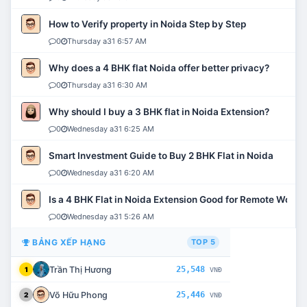
How to Verify property in Noida Step by Step
0
Thursday a31 6:57 AM
Why does a 4 BHK flat Noida offer better privacy?
0
Thursday a31 6:30 AM
Why should I buy a 3 BHK flat in Noida Extension?
0
Wednesday a31 6:25 AM
Smart Investment Guide to Buy 2 BHK Flat in Noida
0
Wednesday a31 6:20 AM
Is a 4 BHK Flat in Noida Extension Good for Remote Work?
0
Wednesday a31 5:26 AM
BẢNG XẾP HẠNG
TOP 5
Trần Thị Hương
25,548
1
VNĐ
Võ Hữu Phong
25,446
2
VNĐ