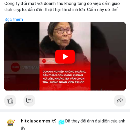
Công ty đối mặt với doanh thu không tăng do việc cấm giao
dịch crypto, dẫn đến thiệt hại tài chính lớn. Cấm này có thể
phản ánh phản ứng của chính quyền hoặc thị trường đối với
Đọc thêm
biến động giá digital asset. Bàn vấn chuyển hướng tập trung
vào nhân lực, cho thấy chiến lược giảm chi phí hoặc điều chỉnh
mô hình kinh doanh. Điều này có thể ảnh hưởng đến thị trường
crypto và các doanh nghiệp liên quan trong tương lai.
🎥 Xem video trực tiếp tại:
Nguồn: KIEN THUC KINH TE
hitclubgamesit9
Đã thay đổi ảnh đại diện của anh
ấy