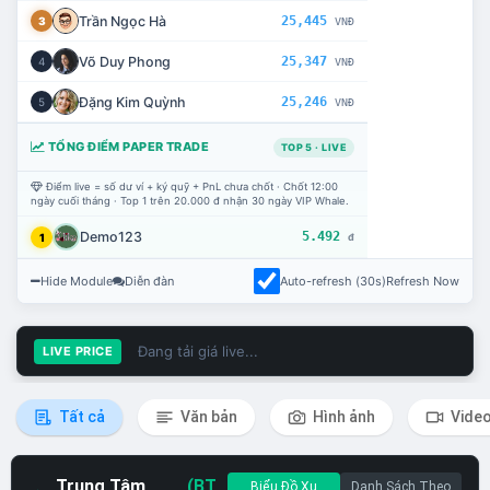
Trần Ngọc Hà
25,445
3
VNĐ
Võ Duy Phong
25,347
4
VNĐ
Đặng Kim Quỳnh
25,246
5
VNĐ
TỔNG ĐIỂM PAPER TRADE
TOP 5 · LIVE
Điểm live = số dư ví + ký quỹ + PnL chưa chốt · Chốt 12:00
ngày cuối tháng · Top 1 trên 20.000 đ nhận 30 ngày VIP Whale.
Demo123
5.492
1
đ
Hide Module
Diễn đàn
Auto-refresh (30s)
Refresh Now
Đang tải giá live...
LIVE PRICE
Tất cả
Văn bản
Hình ảnh
Vide
Trung Tâm
(BT
Biểu Đồ Xu
Danh Sách Theo