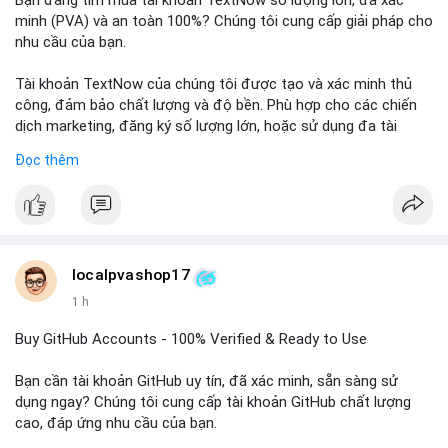
Bạn đang tìm mua tài khoản TextNow số lượng lớn, đã xác
theo của số BTC này là then chốt để xác định tâm lý thị
minh (PVA) và an toàn 100%? Chúng tôi cung cấp giải pháp cho
trường.
nhu cầu của bạn.
Nhà đầu tư nhỏ lẻ nên thận trọng, tránh hành động theo cảm
Tài khoản TextNow của chúng tôi được tạo và xác minh thủ
xúc. Quan sát dòng tiền trong 24-48 giờ tới để xác nhận xu
công, đảm bảo chất lượng và độ bền. Phù hợp cho các chiến
hướng trước khi đưa ra quyết định vào lệnh.
dịch marketing, đăng ký số lượng lớn, hoặc sử dụng đa tài
khoản.
Đọc thêm
#68dot0591btc
#4dot4trieuusd
#vilanh
#tichluydaihan
#btcmempool
Đặt hàng ngay hôm nay để nhận ưu đãi tốt nhất! Liên hệ với
chúng tôi qua:
- WhatsApp: +1 660 215-8938
- Telegram: @localpvashop
- Email: localpvashop@gmail.com
localpvashop17
1 h
Phản hồi nhanh trong vòng 24 giờ. Mua ngay để trải nghiệm
dịch vụ chuyên nghiệp!
Buy GitHub Accounts - 100% Verified & Ready to Use
#buytextnowaccounts
#pva
#textnow
Bạn cần tài khoản GitHub uy tín, đã xác minh, sẵn sàng sử
dụng ngay? Chúng tôi cung cấp tài khoản GitHub chất lượng
cao, đáp ứng nhu cầu của bạn.