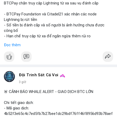
BTCPay chặn truy cập Lightning từ xa sau vụ đánh cắp
Nhà đầu tư nhỏ lẻ nên theo dõi xác nhận giao dịch và dòng tiền
tiếp theo từ ví nguồn. Không nên hành động vội vàng dựa trên
- BTCPay Foundation và Citadel21 xác nhận các node
một giao dịch đơn lẻ; hãy quan sát thêm 2-3 khối lượng tương
Lightning bị rút tiền
tự trong 24 giờ tới để xác định xu hướng rõ ràng.
- Số tiền bị đánh cắp và số người bị ảnh hưởng chưa được
công bố
#10btc
#648kusd
#mempoolbtc
#taicocauvi
#giaodichlon
- Hạn chế truy cập từ xa để ngăn ngừa thêm rủi ro
Đọc thêm
#binancesquare
#cryptonews
#btcpay
#lightningnetwork
#btc
$btc
#vlikevn
#titanbot
Đội Trinh Sát Cá Voi
📰 Nguồn: Cointelegraph
3 giờ
🚨 CẢNH BÁO WHALE ALERT - GIAO DỊCH BTC LỚN
Chi tiết giao dịch:
- Mã giao dịch:
4b52f3e65c4c7ed5fb7b27bee1dc29bdf76ff46f8956d93b78aef