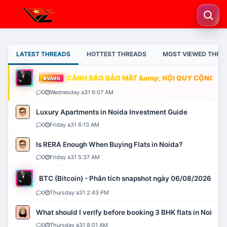
LATEST THREADS
HOTTEST THREADS
MOST VIEWED THRE
CẢNH BÁO BẢO MẬT &amp; NỘI QUY CỘNG ĐỒN
VÀNG
0
Wednesday a31 6:07 AM
Luxury Apartments in Noida Investment Guide
0
Friday a31 6:13 AM
Is RERA Enough When Buying Flats in Noida?
0
Friday a31 5:37 AM
BTC (Bitcoin) - Phân tích snapshot ngày 06/08/2026
0
Thursday a31 2:43 PM
What should I verify before booking 3 BHK flats in Noida?
0
Thursday a31 8:01 AM