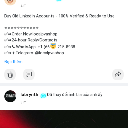
2 m
Buy Old LinkedIn Accounts - 100% Verified & Ready to Use
⭐⭐⭐⭐⭐⭐⭐⭐⭐⭐⭐
✅⇒Order Now:localpvashop
✅⇒24-hour Reply/Contacts
✅⇒📞WhatsApp: +1 (66
215-8938
✅⇒✈️Telegram: @localpvashop
✅⇒📧Email: localpvashop@gmail.com
Đọc thêm
⭐⭐⭐⭐⭐⭐⭐⭐⭐⭐⭐
labrynth
Đã thay đổi ảnh bìa của anh ấy
8 m