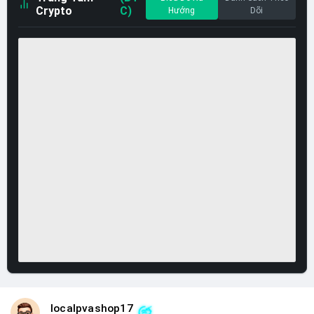
Crypto
C)
Hướng
Dõi
localpvashop17