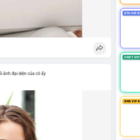
ETH VIP #
USDT VIP
i ảnh đại diện của cô ấy
BNB VIP 