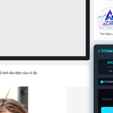
Tín Hiệu
⚡ TITA
BTC
----
--%
i ảnh đại diện của cô ấy
SYSTEM:
Trợ lý A