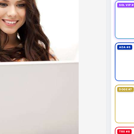
SOL VIP #
ADA #6
DOGE #7
TRX #8