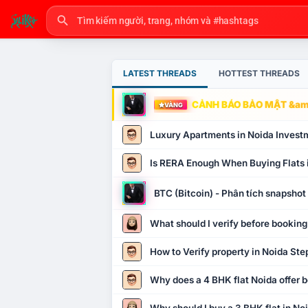
LATEST THREADS
HOTTEST THREADS
CẢNH BÁO BẢO MẬT &amp
VÀNG
Luxury Apartments in Noida Invest
Is RERA Enough When Buying Flats 
BTC (Bitcoin) - Phân tích snapsho
What should I verify before booking
How to Verify property in Noida Ste
Why does a 4 BHK flat Noida offer b