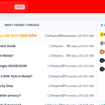
Ctrl K
MOST VIEWED THREADS
1
; NỘI QUY CỘNG ĐỒNG VLIKE.VN: HỆ THỐNG GIÁM SÁT TỰ ĐỘNG V
0
Replies
Wednesday a31 6:07 AM
2
ment Guide
0
Replies
Friday a31 6:13 AM
3
in Noida?
0
Replies
Friday a31 5:37 AM
4
t ngày 06/08/2026
0
Replies
Thursday a31 2:43 PM
5
 3 BHK flats in Noida?
0
Replies
Thursday a31 8:01 AM
p by Step
0
Replies
Thursday a31 6:57 AM
etter privacy?
0
Replies
Thursday a31 6:30 AM