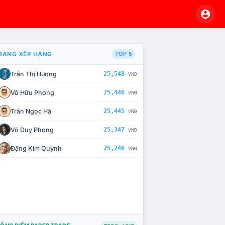
BẢNG XẾP HẠNG
TOP 5
Trần Thị Hương
25,548
VNĐ
À CHẾ TÀI XỬ LÝ VI PHẠM
Võ Hữu Phong
25,446
VNĐ
Trần Ngọc Hà
25,445
VNĐ
Võ Duy Phong
25,347
VNĐ
Đặng Kim Quỳnh
25,246
VNĐ