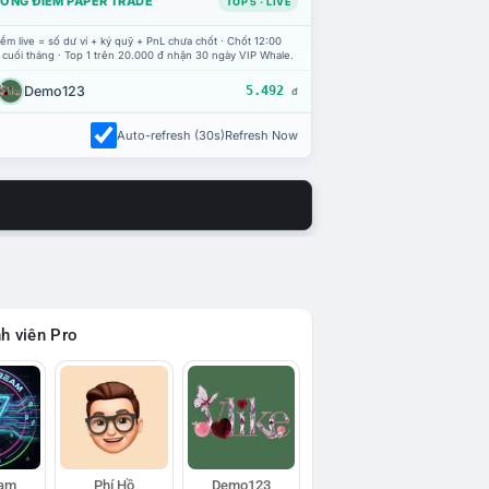
ỔNG ĐIỂM PAPER TRADE
TOP 5 · LIVE
ểm live = số dư ví + ký quỹ + PnL chưa chốt · Chốt 12:00
 cuối tháng · Top 1 trên 20.000 đ nhận 30 ngày VIP Whale.
Demo123
5.492
đ
Auto-refresh (30s)
Refresh Now
h viên Pro
eam
Phí Hồ
Demo123