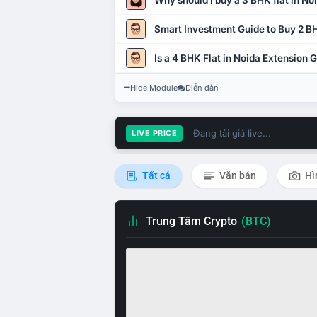
Why should I buy a 3 BHK flat in No
Smart Investment Guide to Buy 2 BH
Is a 4 BHK Flat in Noida Extension
Hide Module
Diễn đàn
Đang tải giá live...
LIVE PRICE
Tất cả
Văn bản
Hì
Trung Tâm Crypto
(BTC)