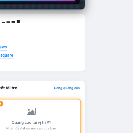
g ▁ ▂ ▃ ▄
t
news
esquare
ết tài trợ
Đăng quảng cáo
1
Quảng cáo tại vị trí #1
Nhấn để đặt quảng cáo của bạn