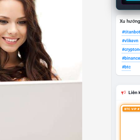
Xu hướn
#titanbo
#vlikevn
#crypto
#binanc
#btc
Liên k
BTC VIP #