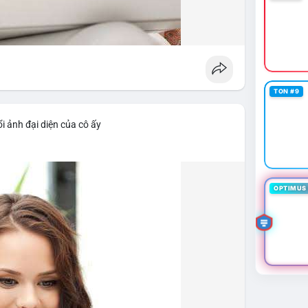
TON #9
i ảnh đại diện của cô ấy
OPTIMUS 