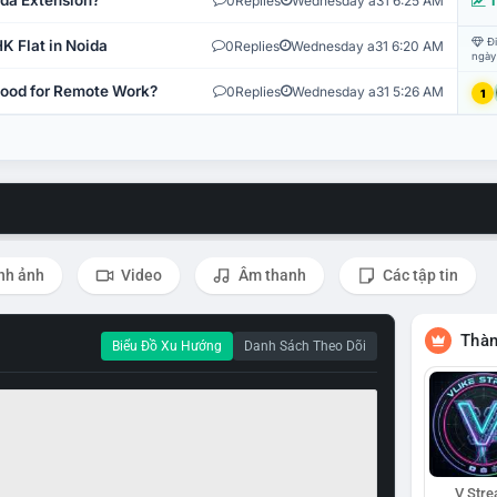
ida Extension?
0
Replies
Wednesday a31 6:25 AM
T
Đi
K Flat in Noida
0
Replies
Wednesday a31 6:20 AM
ngày
 Good for Remote Work?
0
Replies
Wednesday a31 5:26 AM
1
nh ảnh
Video
Âm thanh
Các tập tin
Thàn
Biểu Đồ Xu Hướng
Danh Sách Theo Dõi
V Str