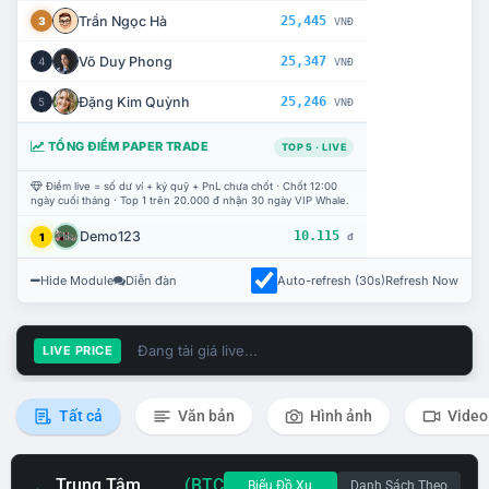
Trần Ngọc Hà
25,445
3
VNĐ
Võ Duy Phong
25,347
4
VNĐ
Đặng Kim Quỳnh
25,246
5
VNĐ
TỔNG ĐIỂM PAPER TRADE
TOP 5 · LIVE
Điểm live = số dư ví + ký quỹ + PnL chưa chốt · Chốt 12:00
ngày cuối tháng · Top 1 trên 20.000 đ nhận 30 ngày VIP Whale.
Demo123
10.115
1
đ
Hide Module
Diễn đàn
Auto-refresh (30s)
Refresh Now
Đang tải giá live...
LIVE PRICE
Tất cả
Văn bản
Hình ảnh
Video
Trung Tâm
(BTC
Biểu Đồ Xu
Danh Sách Theo