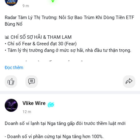
9 m
Radar Tâm Lý Thị Trường: Nỗi Sợ Bao Trùm Khi Dòng Tiền ETF
Bùng Nổ
📊 CHỈ SỐ SỢ HÃI & THAM LAM
• Chỉ số Fear & Greed đạt 30 (Fear)
• Tâm lý thị trường đang ở mức sợ hãi, nhà đầu tư thận trọng.
📈 XU HƯỚNG TÌM KIẾM & THẢO LUẬN
Đọc thêm
• CoinGecko Trending: PENGU, TUT, ACE, CASHCAT, ANSEM,
STONKBROKER, UNI
• LunarCrush Trending: Ethereum, Solana, Dogecoin, Polkadot,
Chainlink, Taylor Swift, Tesla
• Google Trends Việt Nam: Real Madrid, Giao hữu câu lạc bộ,
Tinh hà say hi
Vlike Wire
12 m
💬 DÒNG CHẢY TIN TỨC & TRUYỀN THÔNG
• Binance Square: Cộng đồng đang tranh luận về lệnh
Doanh số ví lạnh tại Nga tăng gấp đôi trước thềm luật mới
Long/Short, kỳ vọng vào các kèo $ACE, $RAVE và lo ngại tin
xấu từ SpaceX/Musk.
- Doanh số ví phần cứng tại Nga tăng hơn 100%.