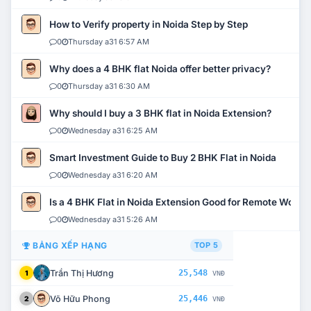
How to Verify property in Noida Step by Step
0
Thursday a31 6:57 AM
Why does a 4 BHK flat Noida offer better privacy?
0
Thursday a31 6:30 AM
Why should I buy a 3 BHK flat in Noida Extension?
0
Wednesday a31 6:25 AM
Smart Investment Guide to Buy 2 BHK Flat in Noida
0
Wednesday a31 6:20 AM
Is a 4 BHK Flat in Noida Extension Good for Remote Work?
0
Wednesday a31 5:26 AM
BẢNG XẾP HẠNG
TOP 5
Trần Thị Hương
25,548
1
VNĐ
Võ Hữu Phong
25,446
2
VNĐ