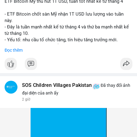
ETF Bitcoin Mỹ thu hút 1T USD, tuần tốt nhất kể từ tháng 4
- ETF Bitcoin chốt sàn Mỹ nhận 1T USD lưu lượng vào tuần
này.
- Đây là tuần mạnh nhất kể từ tháng 4 và thứ ba mạnh nhất kể
từ tháng 10.
- Yếu tố: nhu cầu tổ chức tăng, tín hiệu tăng trưởng mới.
- Tác động: giá BTC có thể tăng, thị trường ETF tiếp tục hấp
Đọc thêm
dẫn.
#binancesquare
#cryptonews
#btc
$btc
SOS Children Villages Pakistan
Đã thay đổi ảnh
#vlikevn
#titanbot
đại diện của anh ấy
2 giờ
📰 Nguồn: Cointelegraph