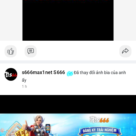
s666max1net S666
Đã thay đổi ảnh bìa của anh
ấy
1 h