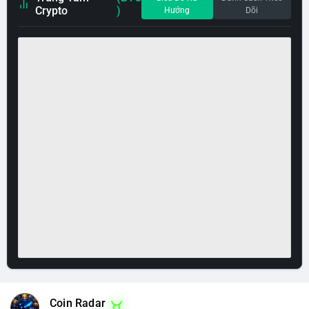
Crypto
)
Hướng
Dõi
Coin Radar