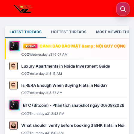
LATEST THREADS
HOTTEST THREADS
MOST VIEWED THRE
CẢNH BÁO BẢO MẬT &amp; NỘI QUY CỘNG ĐỒNG
VÀNG
0
Wednesday a31 6:07 AM
Luxury Apartments in Noida Investment Guide
0
Yesterday at 6:13 AM
Is RERA Enough When Buying Flats in Noida?
0
Yesterday at 5:37 AM
BTC (Bitcoin) - Phân tích snapshot ngày 06/08/2026
0
Thursday a31 2:43 PM
What should I verify before booking 3 BHK flats in Noida?
0
Thursday a31 8:01 AM