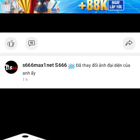
s666max1net S666
Đã thay đổi ảnh đại diện của
anh ấy
1 h