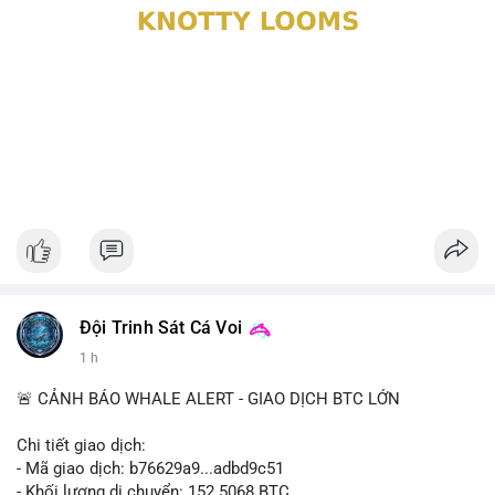
Đội Trinh Sát Cá Voi
1 h
🚨 CẢNH BÁO WHALE ALERT - GIAO DỊCH BTC LỚN
Chi tiết giao dịch:
- Mã giao dịch: b76629a9...adbd9c51
- Khối lượng di chuyển: 152.5068 BTC