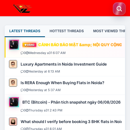
LATEST THREADS
HOTTEST THREADS
MOST VIEWED THRE
CẢNH BÁO BẢO MẬT &amp; NỘI QUY CỘNG ĐỒNG
VÀNG
0
Wednesday a31 6:07 AM
Luxury Apartments in Noida Investment Guide
0
Yesterday at 6:13 AM
Is RERA Enough When Buying Flats in Noida?
0
Yesterday at 5:37 AM
BTC (Bitcoin) - Phân tích snapshot ngày 06/08/2026
0
Thursday a31 2:43 PM
What should I verify before booking 3 BHK flats in Noida?
0
Thursday a31 8:01 AM