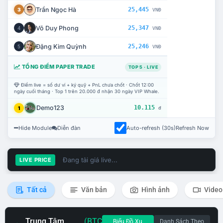
Trần Ngọc Hà
25,445
3
VNĐ
Võ Duy Phong
25,347
4
VNĐ
Đặng Kim Quỳnh
25,246
5
VNĐ
TỔNG ĐIỂM PAPER TRADE
TOP 5 · LIVE
Điểm live = số dư ví + ký quỹ + PnL chưa chốt · Chốt 12:00
ngày cuối tháng · Top 1 trên 20.000 đ nhận 30 ngày VIP Whale.
Demo123
10.115
1
đ
Hide Module
Diễn đàn
Auto-refresh (30s)
Refresh Now
Đang tải giá live...
LIVE PRICE
Tất cả
Văn bản
Hình ảnh
Video
Trung Tâm
(BTC
Biểu Đồ Xu
Danh Sách Theo