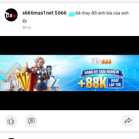
s666max1net S666
Đã thay đổi ảnh bìa của anh
ấy
30 m