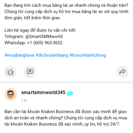
bán ngắn hạn có thể xuất hiện, gây biến động giá. Ngược lại,
Bạn đang tìm cách mua bằng lái xe nhanh chóng và thuận tiện?
nếu chuyển sang ví lạnh, tín hiệu này cho thấy niềm tin nắm giữ
Chúng tôi cung cấp dịch vụ hỗ trợ mua bằng lái xe với quy trình
của nhà đầu tư lớn vẫn còn vững chắc.
đơn giản, tiết kiệm thời gian.
Lời khuyên cho nhà đầu tư nhỏ lẻ: Theo dõi sát các giao dịch
Liên hệ ngay để được tư vấn chi tiết:
tiếp theo từ địa chỉ này để xác định điểm đến của dòng tiền.
Telegram: @SmartSMMworld
Tránh hành động theo cảm xúc; hãy dựa trên dữ liệu xác nhận
WhatsApp: +1 (605) 963-3652
và quản lý rủi ro chặt chẽ trong bối cảnh biến động có thể gia
tăng.
#muabanglaixe
#dichvulambang
#hosonhanhchong
#87917btc
#572kusd
#vilanh
#tichluydaihan
#btcmempool
smartsmmworld345
1 h
Bạn cần tài khoản Kraken Business đã được xác minh để giao
dịch an toàn và nhanh chóng? Chúng tôi cung cấp dịch vụ mua
tài khoản Kraken Business đã xác minh, uy tín, hỗ trợ 24/7.