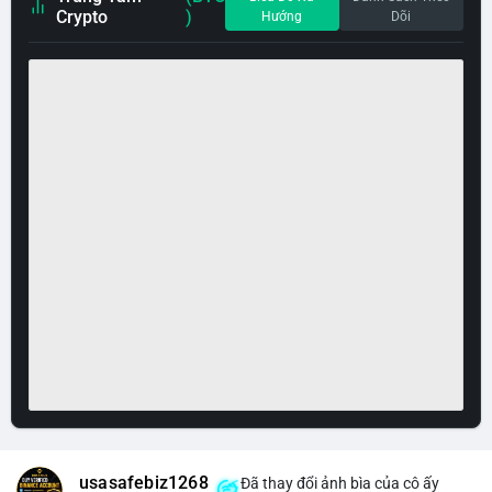
Crypto
)
Hướng
Dõi
usasafebiz1268
Đã thay đổi ảnh bìa của cô ấy