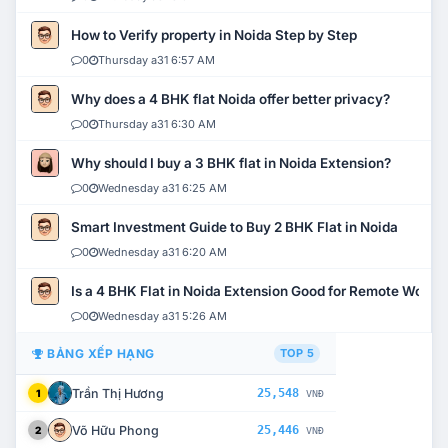
How to Verify property in Noida Step by Step
0
Thursday a31 6:57 AM
Why does a 4 BHK flat Noida offer better privacy?
0
Thursday a31 6:30 AM
Why should I buy a 3 BHK flat in Noida Extension?
0
Wednesday a31 6:25 AM
Smart Investment Guide to Buy 2 BHK Flat in Noida
0
Wednesday a31 6:20 AM
Is a 4 BHK Flat in Noida Extension Good for Remote Work?
0
Wednesday a31 5:26 AM
BẢNG XẾP HẠNG
TOP 5
Trần Thị Hương
25,548
1
VNĐ
Võ Hữu Phong
25,446
2
VNĐ