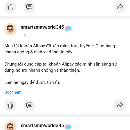
#buywalmartselleraccounts
#walmartseller
#ecommercesolutions
smartsmmworld345
1 h
Mua tài khoản Alipay đã xác minh trực tuyến – Giao hàng
nhanh chóng & dịch vụ đáng tin cậy.
Chúng tôi cung cấp tài khoản Alipay xác minh sẵn sàng sử
dụng, hỗ trợ nhanh chóng và thân thiện.
Liên hệ ngay để được tư vấn:
Telegram: @SmartSMMworld
Đọc thêm
WhatsApp: +1 (605) 963-3652
#buyverifiedalipayaccounts
smartsmmworld345