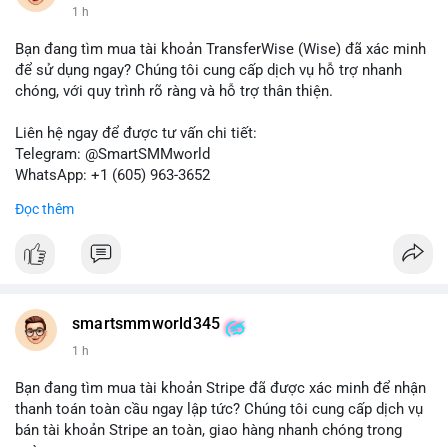
1 h
Bạn đang tìm mua tài khoản TransferWise (Wise) đã xác minh
để sử dụng ngay? Chúng tôi cung cấp dịch vụ hỗ trợ nhanh
chóng, với quy trình rõ ràng và hỗ trợ thân thiện.
Liên hệ ngay để được tư vấn chi tiết:
Telegram: @SmartSMMworld
WhatsApp: +1 (605) 963-3652
Đọc thêm
Lưu ý: Việc mua bán tài khoản có thể vi phạm điều khoản dịch
vụ của Wise. Hãy cân nhắc kỹ trước khi quyết định.
#wise
#transferwise
#taikhoanxacminh
#dichvutaichinh
smartsmmworld345
1 h
Bạn đang tìm mua tài khoản Stripe đã được xác minh để nhận
thanh toán toàn cầu ngay lập tức? Chúng tôi cung cấp dịch vụ
bán tài khoản Stripe an toàn, giao hàng nhanh chóng trong