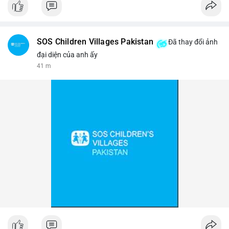
#binancesquare
#cryptonews
#btc
$btc
SOS Children Villages Pakistan
Đã thay đổi ảnh
#vlikevn
#titanbot
đại diện của anh ấy
41 m
📰 Nguồn: Cointelegraph