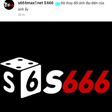
s666max1net S666
Đã thay đổi ảnh đại diện của
anh ấy
30 m