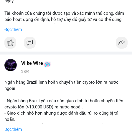
ngày.
Tài khoản của chúng tôi được tạo và xác minh thủ công, đảm
bảo hoạt động ổn định, hỗ trợ đầy đủ giấy tờ và có thể dùng
ngay cho doanh nghiệp của bạn.
Đọc thêm
Liên hệ ngay để được tư vấn và hỗ trợ nhanh nhất:
Telegram: @SmartSMMworld
WhatsApp: +1 (605) 963-3652
#buyverifiedstripeaccounts
#stripeaccounts
#paymentgateway
Vlike Wire
2 giờ
Ngân hàng Brazil lệnh hoãn chuyển tiền crypto lớn ra nước
ngoài
- Ngân hàng Brazil yêu cầu sàn giao dịch trì hoãn chuyển tiền
crypto lớn (>10.000 USD) ra nước ngoài.
- Giao dịch nhỏ hơn nhưng được đánh dấu rủi ro cũng bị trì
hoãn.
- Quy định nhằm kiểm soát dòng tiền, ngăn chặn rửa tiền.
Đọc thêm