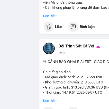
viện Mỹ chưa thông qua.
- Cần khung pháp lý rõ ràng để đảm bảo 
Đọc thêm
#binancesquare
#cryptonews
#ftx
#regu
Like
Bình luận
$btc $eth
#vlikevn
#titanbot
Đội Trinh Sát Cá Voi
📰 Nguồn: CoinDesk
19 m
🚨 CẢNH BÁO WHALE ALERT - GIAO DỊ
Chi tiết giao dịch:
- Mã giao dịch: 5cdc5a8e...73cc6098
- Khối lượng di chuyển: 210.5588 BTC
- Giá trị ước tính: $13,690,559.36 USD (t
- Thời gian: 14:19:51 2026-08-07 UTC
Đọc thêm
Nhận định phân tích hành vi của Cá voi d
coin, gom hàng ví lạnh, áp lực bán tiềm n