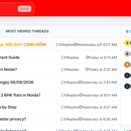
Ctrl K
MOST VIEWED THREADS
1
; NỘI QUY CỘNG ĐỒNG VLIKE.VN: HỆ THỐNG GIÁM SÁT TỰ ĐỘNG V
0
Replies
Wednesday a31 6:07 AM
2
ment Guide
0
Replies
Today at 6:13 AM
3
in Noida?
0
Replies
Today at 5:37 AM
4
t ngày 06/08/2026
0
Replies
Yesterday at 2:43 PM
5
 3 BHK flats in Noida?
0
Replies
Yesterday at 8:01 AM
p by Step
0
Replies
Yesterday at 6:57 AM
etter privacy?
0
Replies
Yesterday at 6:30 AM