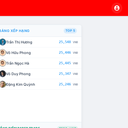
BẢNG XẾP HẠNG
TOP 5
Trần Thị Hương
25,548
VNĐ
À CHẾ TÀI XỬ LÝ VI PHẠM
Võ Hữu Phong
25,446
VNĐ
Trần Ngọc Hà
25,445
VNĐ
Võ Duy Phong
25,347
VNĐ
Đặng Kim Quỳnh
25,246
VNĐ