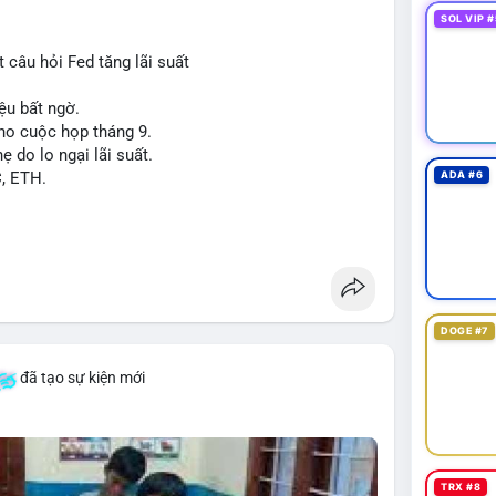
SOL VIP #
 câu hỏi Fed tăng lãi suất
ệu bất ngờ.
cho cuộc họp tháng 9.
ẹ do lo ngại lãi suất.
C, ETH.
ADA #6
DOGE #7
đã tạo sự kiện mới
TRX #8