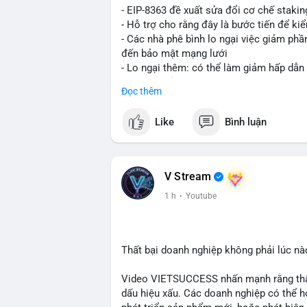
- EIP-8363 đề xuất sửa đổi cơ chế stak
- Hỗ trợ cho rằng đây là bước tiến để ki
- Các nhà phê bình lo ngại việc giảm ph
đến bảo mật mạng lưới
- Lo ngại thêm: có thể làm giảm hấp dẫn
tham gia của nhà đầu tư istituционаl
Đọc thêm
- Diễn ra trong bối cảnh Ethereum đang 
cho hệ sinh thái
Like
Bình luận
#binancesquare
#cryptonews
#eth
#defi
$eth
V Stream
#vlikevn
#titanbot
1 h
·
Youtube
📰 Nguồn: Cointelegraph
Thất bại doanh nghiệp không phải lúc nà
Video VIETSUCCESS nhấn mạnh rằng thất 
dấu hiệu xấu. Các doanh nghiệp có thể họ