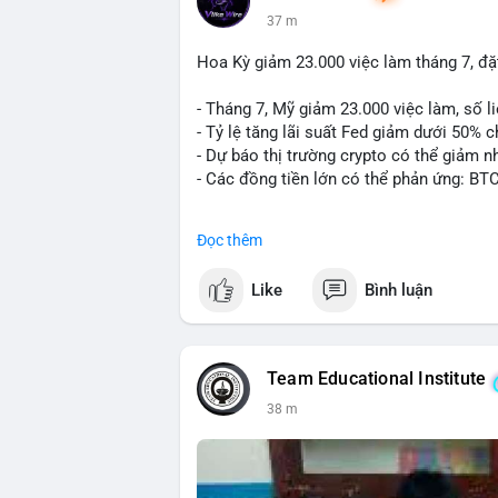
37 m
Hoa Kỳ giảm 23.000 việc làm tháng 7, đặt
- Tháng 7, Mỹ giảm 23.000 việc làm, số li
- Tỷ lệ tăng lãi suất Fed giảm dưới 50% 
- Dự báo thị trường crypto có thể giảm nh
- Các đồng tiền lớn có thể phản ứng: BT
#binancesquare
#cryptonews
#btc
#eth
Đọc thêm
$btc $eth
Like
Bình luận
#vlikevn
#titanbot
📰 Nguồn: CoinDesk
Team Educational Institute
38 m