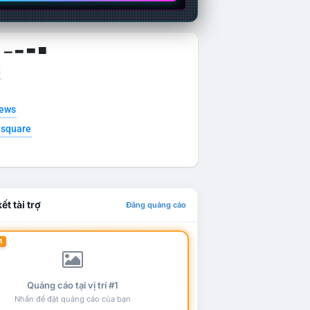
g ▁ ▂ ▃ ▄
t
news
esquare
ết tài trợ
Đăng quảng cáo
1
Quảng cáo tại vị trí #1
Nhấn để đặt quảng cáo của bạn