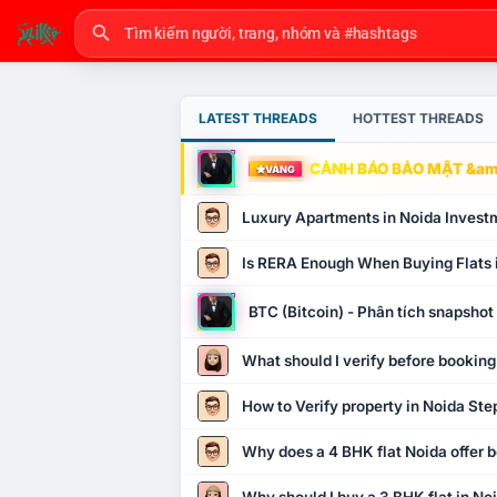
LATEST THREADS
HOTTEST THREADS
CẢNH BÁO BẢO MẬT &amp
VÀNG
Luxury Apartments in Noida Invest
Is RERA Enough When Buying Flats 
BTC (Bitcoin) - Phân tích snapsho
What should I verify before booking
How to Verify property in Noida Ste
Why does a 4 BHK flat Noida offer b