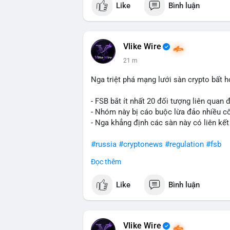
Like
Bình luận
Lời khuyên ngắn gọn cho nhà đầu tư nhỏ 
Hashtags: Tự trích xuất 3-5 hashtag ĐỘC
phải là các từ khóa cụ thể xuất hiện trong
Vlike Wire
giá USD). TUYỆT ĐỐI KHÔNG lặp lại các
21 m
#whalealert
,
#smartmoney
,
#cryptonews
riêng biệt phản ánh đúng nội dung cụ thể
Nga triệt phá mạng lưới sàn crypto bất 
chuyển ví lạnh:
#45btc
#vilanh
#tichluyd
hình AI (
#gpt
,
#deepseek
,
#gemini
,
#clau
- FSB bắt ít nhất 20 đối tượng liên quan
- Nhóm này bị cáo buộc lừa đảo nhiều c
- Nga khẳng định các sàn này có liên kết
#russia
#cryptonews
#regulation
#fsb
Đọc thêm
$btc $eth
Like
Bình luận
#vlikevn
#titanbot
📰 Nguồn: CoinDesk
Vlike Wire