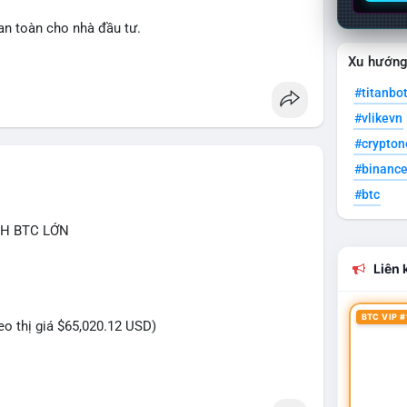
an toàn cho nhà đầu tư.
Xu hướn
lation
#clarityact
#titanbo
#vlikevn
#crypto
#binanc
#btc
CH BTC LỚN
Liên k
BTC VIP #
heo thị giá $65,020.12 USD)
ựa trên giao dịch này (ví dụ: chuyển dịch lượng lớn
ăng...) và tác động tâm lý thị trường.