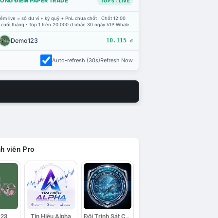
ỔNG ĐIỂM PAPER TRADE
TOP 5 · LIVE
ểm live = số dư ví + ký quỹ + PnL chưa chốt · Chốt 12:00
 cuối tháng · Top 1 trên 20.000 đ nhận 30 ngày VIP Whale.
Demo123
10.115
đ
Auto-refresh (30s)
Refresh Now
h viên Pro
23
Tín Hiệu Alpha
Đội Trinh Sát Cá Voi