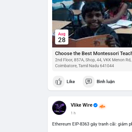
Aug
28
2nd Floor, 857A, Shop, 44, VKK Menon Rd
Coimbatore, Tamil Nadu 641044
Like
Bình luận
Vlike Wire
1 h
Ethereum EIP-8363 gây tranh cãi: giảm p