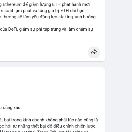
ing Ethereum để giảm lượng ETH phát hành mới
ểm soát lạm phát và tăng giá trị ETH dài hạn
ần thưởng sẽ làm yếu động lực staking, ảnh hưởng
 của DeFi, giảm sự phi tập trung và làm chậm sự
cân bằng giữa giảm phát hành và duy trì sức hấp dẫn
#eip8363
o cũng xấu
bại trong kinh doanh không phải lúc nào cũng là
c hỏi từ những thất bại để điều chỉnh chiến lược,