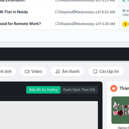
ida Extension?
0
Replies
Wednesday a31 6:25 AM
T
Đi
K Flat in Noida
0
Replies
Wednesday a31 6:20 AM
ngày
 Good for Remote Work?
0
Replies
Wednesday a31 5:26 AM
1
nh ảnh
Video
Âm thanh
Các tập tin
Thàn
Biểu Đồ Xu Hướng
Danh Sách Theo Dõi
Demo1