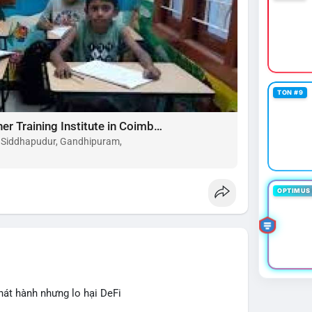
TON #9
Choose the Best Montessori Teacher Training Institute in Coimbatore for a Rewarding Career
, Siddhapudur, Gandhipuram,
OPTIMUS 
hát hành nhưng lo hại DeFi