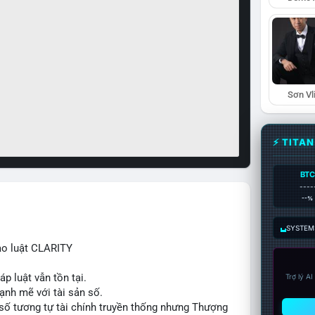
Sơn Vl
⚡ TITA
BTC
----
--%
SYSTEM:
ạo luật CLARITY
p luật vẫn tồn tại.
Trợ lý A
ạnh mẽ với tài sản số.
số tương tự tài chính truyền thống nhưng Thượng