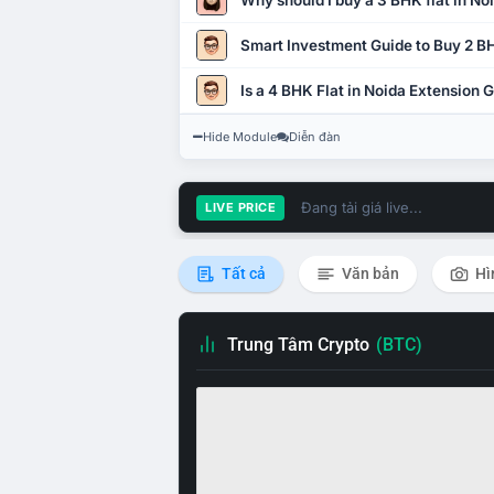
Why should I buy a 3 BHK flat in No
Smart Investment Guide to Buy 2 BH
Is a 4 BHK Flat in Noida Extension
Hide Module
Diễn đàn
Đang tải giá live...
LIVE PRICE
Tất cả
Văn bản
Hì
Trung Tâm Crypto
(BTC)