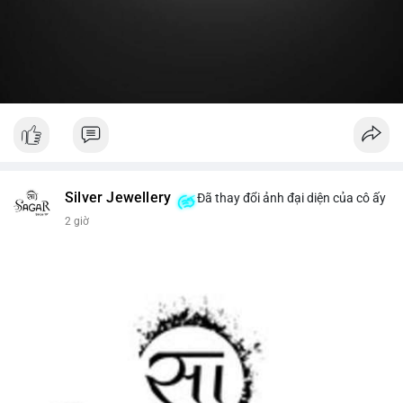
#19dot8371btc
#vilanh
#tichluydaihan
#phanbotaisan
#gia65k
Silver Jewellery
Đã thay đổi ảnh đại diện của cô ấy
2 giờ