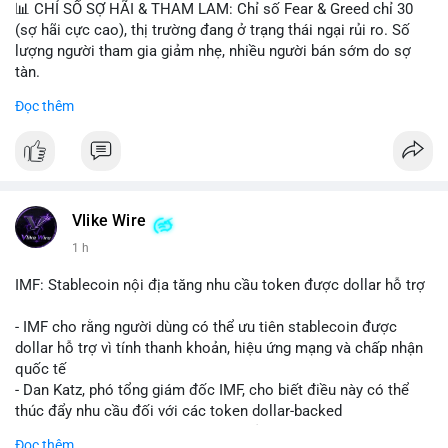
📊 CHỈ SỐ SỢ HÃI & THAM LAM: Chỉ số Fear & Greed chỉ 30
(sợ hãi cực cao), thị trường đang ở trạng thái ngại rủi ro. Số
lượng người tham gia giảm nhẹ, nhiều người bán sớm do sợ
tàn.
Đọc thêm
📈 XU HƯỚNG TÌM KIẾM & THẢO LUẬN: Biconomy (BICO),
Pudgy Penguins (PENGU), Bitcoin SV (BSV) và Kaspa (KAS) là
coin được tìm kiếm nhiều nhất. Chủ đề NFT (Pudgy Penguins),
AI (Hyperliquid) và ổn định (BSV) nổi bật.
💬 DÒNG CHẢY TIN TỨC & TRUYỀN THÔNG: Bàn tán trên
Vlike Wire
Binance Square tập trung vào lệnh kẹp, dự báo NVDA và Musk
1 h
Starship 13. Telegram nhấn mạnh luật mới tại Brazil và tranh
luận về Clearity Act.
IMF: Stablecoin nội địa tăng nhu cầu token được dollar hỗ trợ
💡 NHẬN ĐỊNH & KHUYẾN NGHỊ: Tâm lý ngắn hạn vẫn tiêu
- IMF cho rằng người dùng có thể ưu tiên stablecoin được
cực do sợ hãi, nhưng xu hướng coin nhỏ và tin tức AI/NVIDA
dollar hỗ trợ vì tính thanh khoản, hiệu ứng mạng và chấp nhận
có thể tạo cơ hội mua sớm. Cần theo dõi sự thay đổi trong
quốc tế
chính sách crypto Mỹ.
- Dan Katz, phó tổng giám đốc IMF, cho biết điều này có thể
thúc đẩy nhu cầu đối với các token dollar-backed
📊 Nguồn: Radar Tâm Lý Thị Trường
- Nhận định được đưa ra trong bối cảnh các quốc gia phát
Đọc thêm