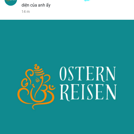
diện của anh ấy
14 m