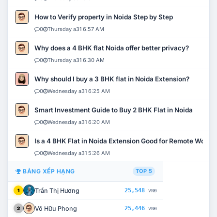
How to Verify property in Noida Step by Step
0
Thursday a31 6:57 AM
Why does a 4 BHK flat Noida offer better privacy?
0
Thursday a31 6:30 AM
Why should I buy a 3 BHK flat in Noida Extension?
0
Wednesday a31 6:25 AM
Smart Investment Guide to Buy 2 BHK Flat in Noida
0
Wednesday a31 6:20 AM
Is a 4 BHK Flat in Noida Extension Good for Remote Work?
0
Wednesday a31 5:26 AM
BẢNG XẾP HẠNG
TOP 5
Trần Thị Hương
25,548
1
VNĐ
Võ Hữu Phong
25,446
2
VNĐ