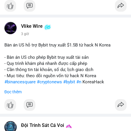
Vlike Wire
3 giờ
Bàn án US hỗ trợ Bybit truy xuất $1.5B từ hack N Korea
- Bàn án US cho phép Bybit truy xuất tài sản
- Quy trình khám phá nhanh được cấp phép
- Cần thông tin tài khoản, số dư, lịch giao dịch
- Mục tiêu: theo dõi nguồn vốn từ hack N Korea
#binancesquare
#cryptonews
#bybit
#n
KoreaHack
Đọc thêm
$btc $eth
#vlikevn
#titanbot
📰 Nguồn: Cointelegraph
Đội Trinh Sát Cá Voi