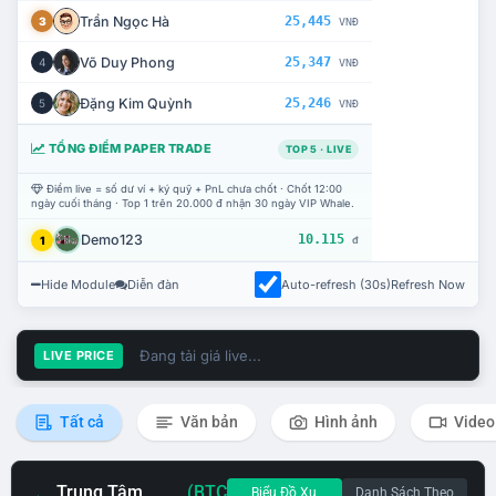
Trần Ngọc Hà
25,445
3
VNĐ
Võ Duy Phong
25,347
4
VNĐ
Đặng Kim Quỳnh
25,246
5
VNĐ
TỔNG ĐIỂM PAPER TRADE
TOP 5 · LIVE
Điểm live = số dư ví + ký quỹ + PnL chưa chốt · Chốt 12:00
ngày cuối tháng · Top 1 trên 20.000 đ nhận 30 ngày VIP Whale.
Demo123
10.115
1
đ
Hide Module
Diễn đàn
Auto-refresh (30s)
Refresh Now
Đang tải giá live...
LIVE PRICE
Tất cả
Văn bản
Hình ảnh
Video
Trung Tâm
(BTC
Biểu Đồ Xu
Danh Sách Theo