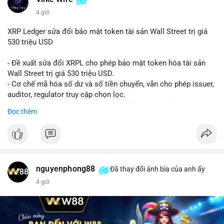
4 giờ
XRP Ledger sửa đổi bảo mật token tài sản Wall Street trị giá
530 triệu USD
- Đề xuất sửa đổi XRPL cho phép bảo mật token hóa tài sản
Wall Street trị giá 530 triệu USD.
- Cơ chế mã hóa số dư và số tiền chuyển, vẫn cho phép issuer,
auditor, regulator truy cập chọn lọc.
- Mục tiêu: tăng tính riêng tư, tuân thủ quy định, bảo vệ dữ liệu
Đọc thêm
tài chính.
- Đề xuất đang được xem xét bởi cộng đồng XRPL và các tổ
chức tài chính.
#binancesquare
#cryptonews
#xrp
nguyenphong88
Đã thay đổi ảnh bìa của anh ấy
$xrp
4 giờ
#vlikevn
#titanbot
📰 Nguồn: CoinDesk