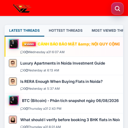
LATEST THREADS
HOTTEST THREADS
MOST VIEWED THRE
CẢNH BÁO BẢO MẬT &amp; NỘI QUY CỘNG ĐỒNG
VÀNG
0
Wednesday a31 6:07 AM
Luxury Apartments in Noida Investment Guide
0
Yesterday at 6:13 AM
Is RERA Enough When Buying Flats in Noida?
0
Yesterday at 5:37 AM
BTC (Bitcoin) - Phân tích snapshot ngày 06/08/2026
0
Thursday a31 2:43 PM
What should I verify before booking 3 BHK flats in Noida?
0
Thursday a31 8:01 AM